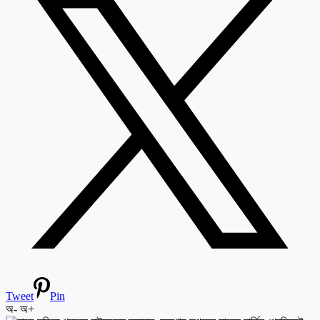
Tweet
Pin
অ-
অ+