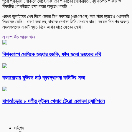
পুরো প্রক্রিয়া চলাকালে হোর্হে এবং তার পরিবারের গোপনীয়তা, ব্যক্তিগত পরিসর ও
বিষয়টির গোপনীয়তা রক্ষা করার অনুরোধ করছি।’
এরপর জুলাইয়ের শেষ দিকে মেজর লিগ সকারের (এমএলএস) অল-স্টার ম্যাচেও খেলেননি
লিওনেল মেসি। ধারণা করা হয়, বাবাকে দেখতে তিনি সেখানে যান। কয়েক দিন পর অবশ্য
এমএলএসের একটি ম্যাচ দিয়ে আবার মাঠে ফেরেন মেসি।
এ সম্পর্কিত আরও খবর
বিশ্বকাপে মেসিকে হত্যার হুমকি, ফাঁস হলো ভয়ংকর নথি
কলারোয়ায় ফুটবল মাঠ ব্যবস্থাপনা কমিটির সভা
বাগআঁচড়ায় ৮ দলীয় ফুটবল খেলায় টেংরা একাদশ চ্যাম্পিয়ন
সর্বশেষ