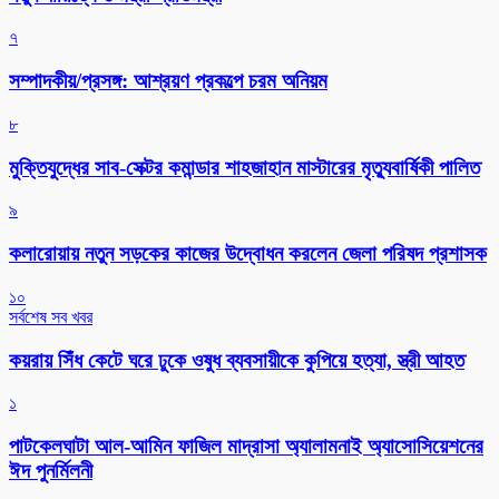
৭
সম্পাদকীয়/প্রসঙ্গ: আশ্রয়ণ প্রকল্পে চরম অনিয়ম
৮
মুক্তিযুদ্ধের সাব-সেক্টর কমান্ডার শাহজাহান মাস্টারের মৃত্যুবার্ষিকী পালিত
৯
কলারোয়ায় নতুন সড়কের কাজের উদ্বোধন করলেন জেলা পরিষদ প্রশাসক
১০
সর্বশেষ সব খবর
কয়রায় সিঁধ কেটে ঘরে ঢুকে ওষুধ ব্যবসায়ীকে কুপিয়ে হত্যা, স্ত্রী আহত
১
পাটকেলঘাটা আল-আমিন ফাজিল মাদ্রাসা অ্যালামনাই অ্যাসোসিয়েশনের
ঈদ পুনর্মিলনী