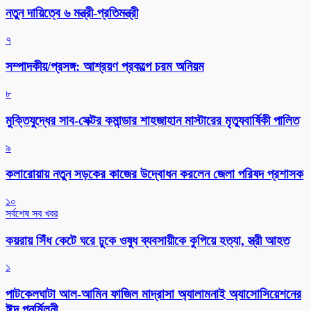
নতুন দায়িত্বে ৬ মন্ত্রী-প্রতিমন্ত্রী
৭
সম্পাদকীয়/প্রসঙ্গ: আশ্রয়ণ প্রকল্পে চরম অনিয়ম
৮
মুক্তিযুদ্ধের সাব-সেক্টর কমান্ডার শাহজাহান মাস্টারের মৃত্যুবার্ষিকী পালিত
৯
কলারোয়ায় নতুন সড়কের কাজের উদ্বোধন করলেন জেলা পরিষদ প্রশাসক
১০
সর্বশেষ সব খবর
কয়রায় সিঁধ কেটে ঘরে ঢুকে ওষুধ ব্যবসায়ীকে কুপিয়ে হত্যা, স্ত্রী আহত
১
পাটকেলঘাটা আল-আমিন ফাজিল মাদ্রাসা অ্যালামনাই অ্যাসোসিয়েশনের
ঈদ পুনর্মিলনী