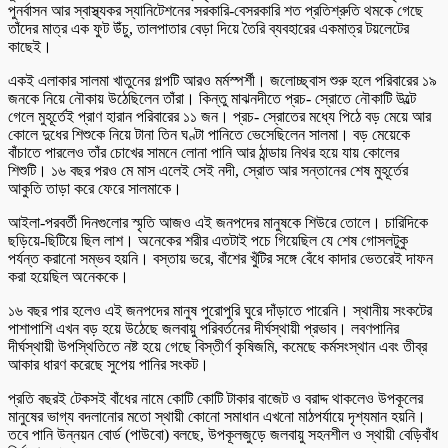
পুনর্বাসন আর স্বাস্থ্যকর স্যানিটেশনের সরকারি-বেসরকারি শত প্রতিশ্রুতি থমকে গেছে
তাঁদের মাত্র এক ফুট উঁচু, তালপাতার বেড়া দিয়ে তৈরি ব্যবহারের একমাত্র টয়লেটের
কাছেই।
একই এলাকার সালমা খাতুনের গল্পটি আরও মর্মস্পর্শী। জলোচ্ছ্বাস শুরু হলে পরিবারের ১৯
জনকে নিয়ে নৌকায় উঠেছিলেন তাঁরা। কিন্তু মাঝনদীতে প্রচ- স্রোতে নৌকাটি উল্টে
গেলে মুহূর্তেই প্রাণ হারান পরিবারের ১১ জন। প্রচ- স্রোতের মধ্যে পিঠে বড় মেয়ে আর
কোলে দুধের শিশুকে নিয়ে টানা তিন ঘণ্টা পানিতে ভেসেছিলেন সালমা। বড় মেয়েকে
বাঁচাতে পারলেও তাঁর চোখের সামনে লোনা পানি আর ঠান্ডায় নিথর হয়ে যায় কোলের
শিশুটি। ১৬ বছর পরও মে মাস এলেই সেই নদী, স্রোত আর সন্তানের শেষ মুহূর্তের
আকুতি তাড়া করে ফেরে সালমাকে।
আইলা-পরবর্তী দিনগুলোর স্মৃতি আজও এই জনপদের মানুষকে শিউরে তোলে। চারিদিকে
ছড়িয়ে-ছিটিয়ে ছিল লাশ। অনেকের শরীর এতটাই পচে গিয়েছিল যে শেষ গোসলটুকু
পর্যন্ত করানো সম্ভব হয়নি। বস্তায় ভরে, বাঁশের খুঁটির সঙ্গে বেঁধে কাদার ভেতরেই দাফন
করা হয়েছিল অনেককে।
১৬ বছর পার হলেও এই জনপদের মানুষ পুরোপুরি ঘুরে দাঁড়াতে পারেনি। স্থানীয় সংকটের
পাশাপাশি এখন বড় হয়ে উঠেছে জলবায়ু পরিবর্তনের দীর্ঘস্থায়ী প্রভাব। লবণপানির
দীর্ঘস্থায়ী উপস্থিতিতে নষ্ট হয়ে গেছে বিস্তীর্ণ কৃষিজমি, কমেছে কর্মসংস্থান এবং তীব্র
আকার ধারণ করেছে সুপেয় পানির সংকট।
প্রতি বছরই টেকসই বাঁধের নামে কোটি কোটি টাকার বাজেট ও বরাদ্দ থাকলেও উপকূলের
মানুষের ভাগ্য বদলানোর মতো স্থায়ী কোনো সমাধান এখনো মাঠপর্যায়ে দৃশ্যমান হয়নি।
তবে পানি উন্নয়ন বোর্ড (পাউবো) বলছে, উপকূলজুড়ে জলবায়ু সহনশীল ও স্থায়ী বেড়িবাঁধ