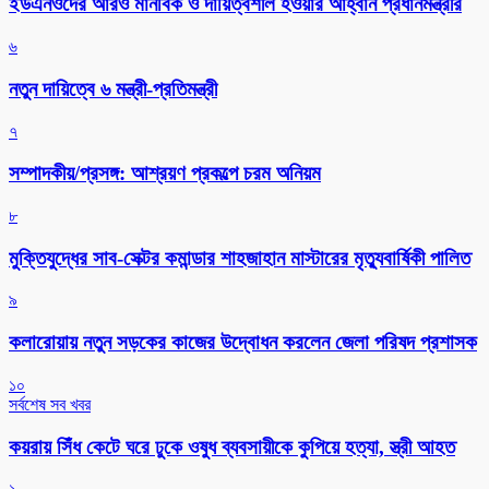
ইউএনওদের আরও মানবিক ও দায়িত্বশীল হওয়ার আহ্বান প্রধানমন্ত্রীর
৬
নতুন দায়িত্বে ৬ মন্ত্রী-প্রতিমন্ত্রী
৭
সম্পাদকীয়/প্রসঙ্গ: আশ্রয়ণ প্রকল্পে চরম অনিয়ম
৮
মুক্তিযুদ্ধের সাব-সেক্টর কমান্ডার শাহজাহান মাস্টারের মৃত্যুবার্ষিকী পালিত
৯
কলারোয়ায় নতুন সড়কের কাজের উদ্বোধন করলেন জেলা পরিষদ প্রশাসক
১০
সর্বশেষ সব খবর
কয়রায় সিঁধ কেটে ঘরে ঢুকে ওষুধ ব্যবসায়ীকে কুপিয়ে হত্যা, স্ত্রী আহত
১