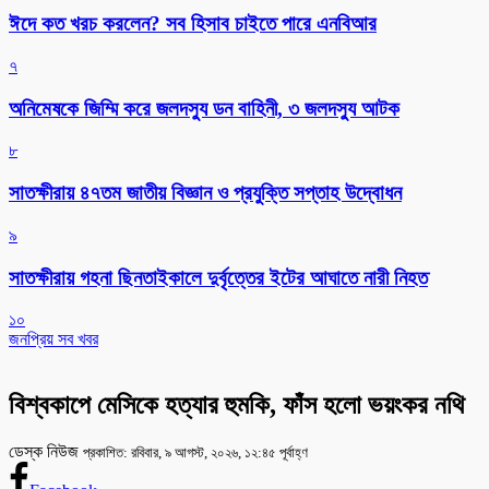
ঈদে কত খরচ করলেন? সব হিসাব চাইতে পারে এনবিআর
৭
অনিমেষকে জিম্মি করে জলদস্যু ডন বাহিনী, ৩ জলদস্যু আটক
৮
সাতক্ষীরায় ৪৭তম জাতীয় বিজ্ঞান ও প্রযুক্তি সপ্তাহ উদ্বোধন
৯
সাতক্ষীরায় গহনা ছিনতাইকালে দুর্বৃত্তের ইটের আঘাতে নারী নিহত
১০
জনপ্রিয় সব খবর
বিশ্বকাপে মেসিকে হত্যার হুমকি, ফাঁস হলো ভয়ংকর নথি
ডেস্ক নিউজ
প্রকাশিত: রবিবার, ৯ আগস্ট, ২০২৬, ১২:৪৫ পূর্বাহ্ণ