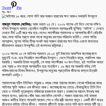
Tweet
Pin
অ-
অ+
নাজমুল শাহাদাৎ (জাকির):
আজ ভয়াল ২৫ মে। ২০০৯ সালের এই দিনে দেশের দক্ষিণ-
পশ্চিম উপকূলে আঘাত হেনেছিল শতাব্দীর অন্যতম প্রলয়ঙ্করী ঘূর্ণিঝড় ‘আইলা’। দেখতে
দেখতে দীর্ঘ ১৬টি বছর পার হয়ে গেলেও সাতক্ষীরার শ্যামনগর ও আশাশুনির জীর্ণ বেড়িবাঁধ
আর লোনা পানির গ্রাসে থাকা লাখো মানুষের ভাগ্যের পরিবর্তন ঘটেনি। লোনা পানির
আগ্রাসন, সুপেয় পানির তীব্র সংকট আর স্বজন হারানোর ক্ষত নিয়ে এখনো মানবেতর
জীবনযাপন করছেন উপকূলীয় এই জনপদের বাসিন্দারা।
২০০৯ সালের ২৫ মে আইলার প্রভাবে ১৪-১৫ ফুট উচ্চতার আকস্মিক জলোচ্ছ্বাসে
মুহূর্তেই ল-ভ- হয়ে গিয়েছিল সাতক্ষীরার উপকূল। ভেসে গিয়েছিল মানুষ, গবাদিপশু আর
ঘরবাড়ি। সরকারি হিসাব অনুযায়ী, সে সময় সাতক্ষীরায় ৭৩ জন নিহত, দুই শতাধিক আহত
এবং প্রায় ৬ লাখ মানুষ আশ্রয়হীন হয়ে পড়েছিল। ১৬ বছর পর সরকারি নথির সেই
পরিসংখ্যানের হিসাব মিললেও, উপকূলের মানুষের প্রাত্যহিক জীবনের বাস্তব চিত্রটা
বদলায়নি একটুও।
শ্যামনগরের দ্বীপ ইউনিয়ন গাবুরার ৯ নম্বর সোরা গ্রামের মাজেদ শেখের পরিবারের কাছে
আইলার স্মৃতি আজও এক জীবন্ত নরক। জলোচ্ছ্বাসের তোড়ে নৌকাডুবিতে তিনি তিন
মেয়ে ও গর্ভবতী পুত্রবধূসহ পরিবারের ছয়জনকে হারান। চারজনের মরদেহ উদ্ধার করা
সম্ভব হলেও, দুজনের খোঁজ আর কোনোদিন মেলেনি। স্বজন হারানোর সেই ধাক্কা
আজও কাটিয়ে উঠতে পারেননি মাজেদ শেখ ও তাঁর স্ত্রী আমেনা খাতুন। একটি জীর্ণ খড়ের
কুঁড়েঘরে কাটছে তাঁদের জীবন। সামান্য বৃষ্টিতেই ঘরের ভেতর পানি জমে কাদার সৃষ্টি হয়।