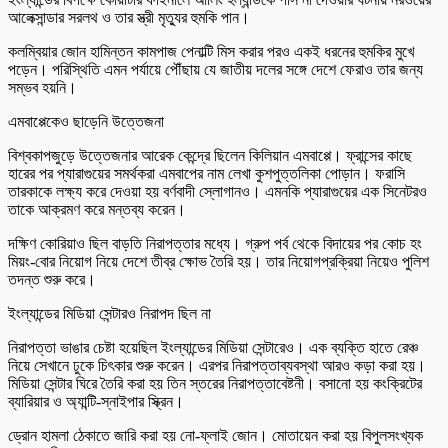
আলেক্সান্ডার সরলথ ও তার স্ত্রী মৃত্যুর হুমকি পান।
কলম্বিয়ার জোন হামিন্তন কামপাজ পেনাল্টি মিস করার পরও একই ধরনের হুমকির মুখে
পড়েন। পরিস্থিতি এমন পর্যায়ে পৌঁছায় যে জাতীয় দলের সঙ্গে দেশে ফেরাও তার জন্য
সম্ভব হয়নি।
এমবাপ্পেকেও ছাড়েনি উত্তেজনা
বিশ্বকাপজুড়ে উত্তেজনার আরেক কেন্দ্রে ছিলেন কিলিয়ান এমবাপ্পে। ফ্রান্সের কাছে
হারের পর প্যারাগুয়ের সমর্থকরা এমবাপের নাম লেখা কুশপুত্তলিকা পোড়ান। ফরাসি
তারকাকে লক্ষ্য করে দেওয়া হয় বর্ণবাদী স্লোগানও। এমনকি প্যারাগুয়ের এক সিনেটরও
তাকে আক্রমণ করে মন্তব্য করেন।
দক্ষিণ কোরিয়াও ছিল বাড়তি নিরাপত্তার মধ্যে। গ্রুপ পর্ব থেকে বিদায়ের পর কোচ হং
মিয়ং-বোর নিয়োগ নিয়ে দেশে তীব্র ক্ষোভ তৈরি হয়। তার নিয়োগপ্রক্রিয়া নিয়েও পুলিশ
তদন্ত শুরু করে।
ইংল্যান্ডের মিডিয়া সেন্টারও নিরাপদ ছিল না
নিরাপত্তা ভাঙার চেষ্টা হয়েছিল ইংল্যান্ডের মিডিয়া সেন্টারেও। এক ব্যক্তি হাতে রেঞ্চ
নিয়ে সেখানে ঢুকে চিৎকার শুরু করেন। এরপর নিরাপত্তাব্যবস্থা আরও কড়া করা হয়।
মিডিয়া সেন্টার ঘিরে তৈরি করা হয় তিন স্তরের নিরাপত্তাবেষ্টনী। বসানো হয় কংক্রিটের
ব্যারিয়ার ও অ্যান্টি-স্নাইপার স্ক্রিন।
ড্রোন হামলা ঠেকাতে জারি করা হয় নো-ফ্লাই জোন। মোতায়েন করা হয় বিপুলসংখ্যক