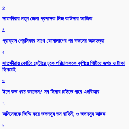
৩
সাতক্ষীরার নতুন জেলা প্রশাসক মিজ কাউসার আজিজ
৪
প্রাক্তন প্রেমিকার সাথে ফোনালাপের পর তরুনের আত্মহত্যা
৫
সাতক্ষীরায় কোচিং সেন্টারে ঢুকে পরিচালককে কুপিয়ে পিটিয়ে জখম ও টাকা
ছিনতাই
৬
ঈদে কত খরচ করলেন? সব হিসাব চাইতে পারে এনবিআর
৭
অনিমেষকে জিম্মি করে জলদস্যু ডন বাহিনী, ৩ জলদস্যু আটক
৮