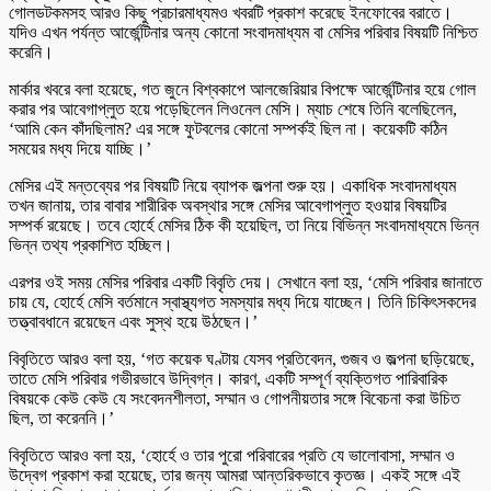
গোলডটকমসহ আরও কিছু প্রচারমাধ্যমও খবরটি প্রকাশ করেছে ইনফোবের বরাতে।
যদিও এখন পর্যন্ত আর্জেন্টিনার অন্য কোনো সংবাদমাধ্যম বা মেসির পরিবার বিষয়টি নিশ্চিত
করেনি।
মার্কার খবরে বলা হয়েছে, গত জুনে বিশ্বকাপে আলজেরিয়ার বিপক্ষে আর্জেন্টিনার হয়ে গোল
করার পর আবেগাপ্লুত হয়ে পড়েছিলেন লিওনেল মেসি। ম্যাচ শেষে তিনি বলেছিলেন,
‘আমি কেন কাঁদছিলাম? এর সঙ্গে ফুটবলের কোনো সম্পর্কই ছিল না। কয়েকটি কঠিন
সময়ের মধ্য দিয়ে যাচ্ছি।’
মেসির এই মন্তব্যের পর বিষয়টি নিয়ে ব্যাপক জল্পনা শুরু হয়। একাধিক সংবাদমাধ্যম
তখন জানায়, তার বাবার শারীরিক অবস্থার সঙ্গে মেসির আবেগাপ্লুত হওয়ার বিষয়টির
সম্পর্ক রয়েছে। তবে হোর্হে মেসির ঠিক কী হয়েছিল, তা নিয়ে বিভিন্ন সংবাদমাধ্যমে ভিন্ন
ভিন্ন তথ্য প্রকাশিত হচ্ছিল।
এরপর ওই সময় মেসির পরিবার একটি বিবৃতি দেয়। সেখানে বলা হয়, ‘মেসি পরিবার জানাতে
চায় যে, হোর্হে মেসি বর্তমানে স্বাস্থ্যগত সমস্যার মধ্য দিয়ে যাচ্ছেন। তিনি চিকিৎসকদের
তত্ত্বাবধানে রয়েছেন এবং সুস্থ হয়ে উঠছেন।’
বিবৃতিতে আরও বলা হয়, ‘গত কয়েক ঘণ্টায় যেসব প্রতিবেদন, গুজব ও জল্পনা ছড়িয়েছে,
তাতে মেসি পরিবার গভীরভাবে উদ্বিগ্ন। কারণ, একটি সম্পূর্ণ ব্যক্তিগত পারিবারিক
বিষয়কে কেউ কেউ যে সংবেদনশীলতা, সম্মান ও গোপনীয়তার সঙ্গে বিবেচনা করা উচিত
ছিল, তা করেননি।’
বিবৃতিতে আরও বলা হয়, ‘হোর্হে ও তার পুরো পরিবারের প্রতি যে ভালোবাসা, সম্মান ও
উদ্বেগ প্রকাশ করা হয়েছে, তার জন্য আমরা আন্তরিকভাবে কৃতজ্ঞ। একই সঙ্গে এই