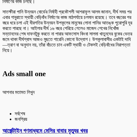
নির্মাণের কাজ চলছে।
সাতক্ষীরা পানি উন্নয়ন বোর্ডের নির্বাহী প্রকৌশলী আশরাফুল আলম জানান, দীর্ঘ সময় পর
এবার গাবুরাতে স্থায়ী বেড়িবাঁধ নির্মাণের কাজ মাঠপর্যায়ে চলমান রয়েছে। তবে বছরের পর
বছর ধরে চলা এই ধীরগতির উন্নয়ন উপকূলের মানুষের লোনা পানির আতঙ্ক পুরোপুরি দূর
করতে পারছে না। আইলার দীর্ঘ ১৬ বছর পেরিয়ে গেলেও মাজেদ শেখের নিখোঁজ
সন্তানদের শেষ দাফনটুকু করতে না পারার আফসোস কিংবা সালমা খাতুনদের বুকের ভেতর
জমে থাকা দীর্ঘশ্বাস আজও মুছতে পারেনি কোনো উদ্যোগ। উপকূলাবাসীর একটাই দাবি
—ত্রাণ বা অনুদান নয়, তাঁরা বাঁচতে চান একটি স্থায়ী ও টেকসই বেড়িবাঁধের নিরাপত্তা
নিয়ে।
Ads small one
আপনার মতামত লিখুন
সর্বশেষ
জনপ্রিয়
আর্জেন্টাইন গণমাধ্যমে মেসির বাবার মৃত্যুর খবর