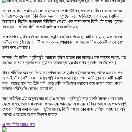
সাবেক মার্কিন প্রেসিডেন্ট জো বাইডেনের প্রোস্টেট ক্যান্সার তার শরীরের অন্যান্য অংশে
ছড়িয়ে পড়েছে এবং তিনি তীব্র যন্ত্রণায় ভুগছেন বলে জানিয়েছেন তার ছেলে হান্টার
বাইডেন। ব্রিটিশ গণমাধ্যম বিবিসিকে দেওয়া এক সাক্ষাৎকারে তিনি এই তথ্য প্রকাশ
করেছেন। মার্কিন বার্তা সংস্থা এপি এ খবর জানিয়েছে।
সাক্ষাৎকারে হান্টার বাইডেন বলেন, ক্যান্সার ছড়িয়ে পড়েছে, এটি তার হাড়ে এবং আরও
গভীরে বাসা বেঁধেছে। এটি অত্যন্ত যন্ত্রণাদায়ক এবং অনেক দিক থেকেই তাকে বেশ
দুর্বল করে ফেলছে।
সাবেক এই মার্কিন প্রেসিডেন্ট হোয়াইট হাউস ছাড়ার চার মাসেরও কম সময়ের মধ্যে, গত
বছরের মে মাসে প্রথম তার ক্যান্সার আক্রান্ত হওয়ার তথ্য প্রকাশ করেছিলেন।
বাবার শারীরিক অবস্থা নিয়ে আবেগঘন কণ্ঠে হান্টার বাইডেন বলেন, তাকে এভাবে দেখা
সত্যিই ভীষণ কষ্টদায়ক। বাবার শারীরিক অবস্থা নিয়ে এখন আমি কেবল একটি কথাই
বলব- আমার মনে হয় তিনি যদি একটু বেশি অভিযোগ করতেন তবে ভালো হতো, কারণ
বর্তমান পরিস্থিতি মোটেও ভালো নয়।
তবে শারীরিক এই অসুস্থতার মধ্যেও সাবেক প্রেসিডেন্ট দমে যাননি উল্লেখ করে তার
ছেলে বলেন, তার বাবা এখনও জনসমক্ষে আসছেন এবং যেসব বিষয় তার কাছে গুরুত্বপূর্ণ,
সেগুলো নিয়ে কথা বলছেন। হান্টার বলেন, তিনি এখনও তার কাজ চালিয়ে যাচ্ছেন। এই
দেশের ওপর তার অগাধ বিশ্বাস রয়েছে।
এ সম্পর্কিত আরও খবর