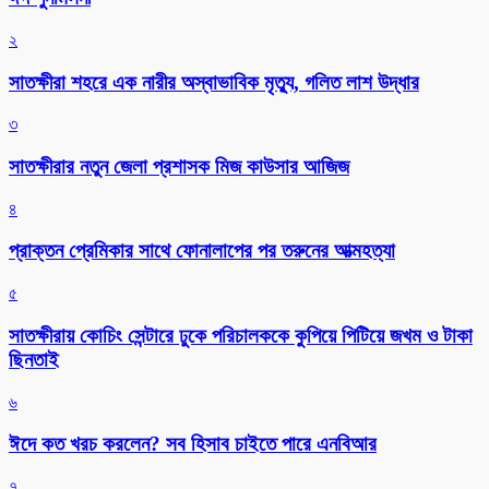
২
সাতক্ষীরা শহরে এক নারীর অস্বাভাবিক মৃত্যু, গলিত লাশ উদ্ধার
৩
সাতক্ষীরার নতুন জেলা প্রশাসক মিজ কাউসার আজিজ
৪
প্রাক্তন প্রেমিকার সাথে ফোনালাপের পর তরুনের আত্মহত্যা
৫
সাতক্ষীরায় কোচিং সেন্টারে ঢুকে পরিচালককে কুপিয়ে পিটিয়ে জখম ও টাকা
ছিনতাই
৬
ঈদে কত খরচ করলেন? সব হিসাব চাইতে পারে এনবিআর
৭