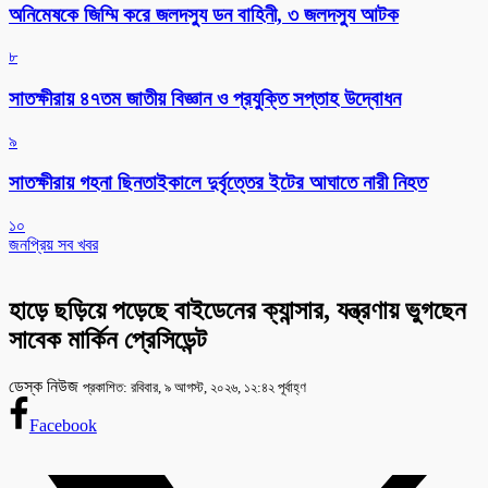
অনিমেষকে জিম্মি করে জলদস্যু ডন বাহিনী, ৩ জলদস্যু আটক
৮
সাতক্ষীরায় ৪৭তম জাতীয় বিজ্ঞান ও প্রযুক্তি সপ্তাহ উদ্বোধন
৯
সাতক্ষীরায় গহনা ছিনতাইকালে দুর্বৃত্তের ইটের আঘাতে নারী নিহত
১০
জনপ্রিয় সব খবর
হাড়ে ছড়িয়ে পড়েছে বাইডেনের ক্যান্সার, যন্ত্রণায় ভুগছেন
সাবেক মার্কিন প্রেসিডেন্ট
ডেস্ক নিউজ
প্রকাশিত: রবিবার, ৯ আগস্ট, ২০২৬, ১২:৪২ পূর্বাহ্ণ
Facebook