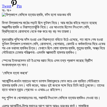
Tweet
Pin
অ-
অ+
ফিফা বিশ্বকাপের মাঠের লড়াই ছিল ফুটবল নিয়ে। আর মাঠের বাইরে লড়তে হয়েছে
সন্ত্রাসীর হুমকি ও নিরাপত্তাঝুঁকি নিয়ে। এর আওতায় ছিলেন লিওনেল মেসি,
ক্রিস্তিয়ানো রোনালদো থেকে শুরু করে বড় বড় সব তারকা।
যুক্তরাষ্ট্র পুলিশের ফাঁস হওয়া এক নিরাপত্তা নথিতে উঠে এসেছে, গত মাসে শেষ হওয়া
ফুটবল বিশ্বকাপ চলাকালে মেসি, রোনালদো, খেলোয়াড়, রেফারি ও কর্মকর্তাদের ঘিরে একের
পর এক ভয়াবহ হুমকির চিত্র। যেখানে ছিল বোমা হামলার হুমকি, মৃত্যুর হুমকি, অস্ত্র নিয়ে
স্টেডিয়ামে ঢোকার পরিকল্পনা- এমনকি আত্মঘাতী হামলার হুমকিও।
স্পেনের ইনফরমেশন ডট ইএসের বরাত দিয়ে এসব তথ্য প্রকাশ করেছে ব্রিটিশ
সংবাদমাধ্যম দ্য সান।
‘মেসিকে হত্যা করবো’
আর্জেন্টিনা-জর্ডান ম্যাচের আগে ডালাস বিমানবন্দরে ফোন করে এক ব্যক্তি স্টেডিয়ামে
হামলার হুমকি দেন। দাবি করেন, আরও দুই জনকে সঙ্গে নিয়ে তিনি মাঠে ঢুকবেন। তাদের
হাতে থাকবে হ্যান্ড গ্রেনেড ও এআর-১৫ রাইফেল।
শুধু পুলিশ বা খেলোয়াড়দের নয়, সরাসরি লিওনেল মেসিকে হত্যার হুমকিও দেওয়া হয়।
এরপর আর্জেন্টিনা-মিশর ম্যাচের আগে আসে আরও ভয়ংকর বার্তা। সামাজিক