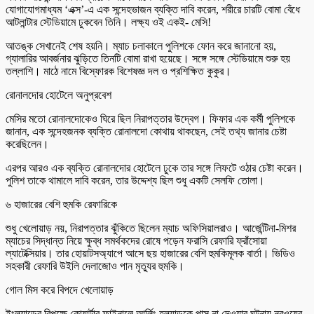
যোগাযোগমাধ্যম ‘এক্স’-এ এক সন্দেহভাজন ব্যক্তি দাবি করেন, শরীরে চারটি বোমা বেঁধে
আটলান্টার স্টেডিয়ামে ঢুকবেন তিনি। লক্ষ্য ওই একই- মেসি!
আতঙ্ক সেখানেই শেষ হয়নি। ম্যাচ চলাকালে পুলিশকে ফোন করে জানানো হয়,
গ্যালারির আবর্জনার ঝুড়িতে তিনটি বোমা রাখা হয়েছে। সঙ্গে সঙ্গে স্টেডিয়ামে শুরু হয়
তল্লাশি। মাঠে নামে বিস্ফোরক বিশেষজ্ঞ দল ও প্রশিক্ষিত কুকুর।
রোনালদোর হোটেলে অনুপ্রবেশ
মেসির মতো রোনালদোকেও ঘিরে ছিল নিরাপত্তার উদ্বেগ। ফিফার এক কর্মী পুলিশকে
জানান, এক সন্দেহজনক ব্যক্তি রোনালদো কোথায় থাকছেন, সেই তথ্য জানার চেষ্টা
করেছিলেন।
এরপর আরও এক ব্যক্তি রোনালদোর হোটেলে ঢুকে তার সঙ্গে লিফটে ওঠার চেষ্টা করেন।
পুলিশ তাকে থামালে দাবি করেন, তার উদ্দেশ্য ছিল শুধু একটি সেলফি তোলা।
৬ হাজারের বেশি হুমকি রেফারিকে
শুধু খেলোয়াড় নয়, নিরাপত্তার ঝুঁকিতে ছিলেন ম্যাচ অফিসিয়ালরাও। আর্জেন্টিনা-মিশর
ম্যাচের সিদ্ধান্ত নিয়ে ক্ষুব্ধ সমর্থকদের রোষে পড়েন ফরাসি রেফারি ফ্রাঁসোয়া
ল্যাটেক্সিয়ার। তার হোয়াটসঅ্যাপে আসে ছয় হাজারের বেশি হুমকিমূলক বার্তা। ভিডিও
সহকারী রেফারি উইলি দেলাজোও পান মৃত্যুর হুমকি।
গোল মিস করে বিপদে খেলোয়াড়
ইংল্যান্ডের বিপক্ষে কোয়ার্টার ফাইনালে আর্লিং হল্যান্ডকে পাস না দেওয়ার ঘটনায় নরওয়ের