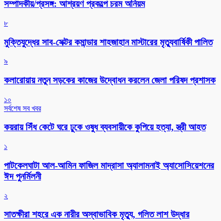
সম্পাদকীয়/প্রসঙ্গ: আশ্রয়ণ প্রকল্পে চরম অনিয়ম
৮
মুক্তিযুদ্ধের সাব-সেক্টর কমান্ডার শাহজাহান মাস্টারের মৃত্যুবার্ষিকী পালিত
৯
কলারোয়ায় নতুন সড়কের কাজের উদ্বোধন করলেন জেলা পরিষদ প্রশাসক
১০
সর্বশেষ সব খবর
কয়রায় সিঁধ কেটে ঘরে ঢুকে ওষুধ ব্যবসায়ীকে কুপিয়ে হত্যা, স্ত্রী আহত
১
পাটকেলঘাটা আল-আমিন ফাজিল মাদ্রাসা অ্যালামনাই অ্যাসোসিয়েশনের
ঈদ পুনর্মিলনী
২
সাতক্ষীরা শহরে এক নারীর অস্বাভাবিক মৃত্যু, গলিত লাশ উদ্ধার