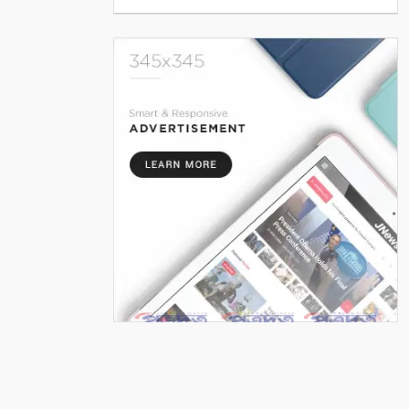
বেড়েই চলেছে
৫
প্রযুক্তি, সাংবাদিকতা এবং একটি
অস্তিত্বের প্রশ্ন
৬
পুতুল নাচে বেঁচে থাকে বাংলার
লোকঐতিহ্য
৭
পাইকগাছায় নার্সারীতে গুটি কলম
তৈরিতে ব্যস্ত শ্রমিক
৮
বাংলাদেশের পর্যটনের
মহাপরিকল্পনা: আজকের উদ্যোগ,
আগামীর বাংলাদেশ