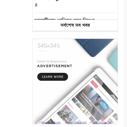
৪
সাতক্ষীরায় পানিতে ডুবে শিশুর
সর্বশেষ সব খবর
মৃত্যু বেড়েই চলেছে
৫
প্রযুক্তি, সাংবাদিকতা এবং একটি
অস্তিত্বের প্রশ্ন
৬
পুতুল নাচে বেঁচে থাকে বাংলার
লোকঐতিহ্য
৭
পাইকগাছায় নার্সারীতে গুটি কলম
তৈরিতে ব্যস্ত শ্রমিক
৮