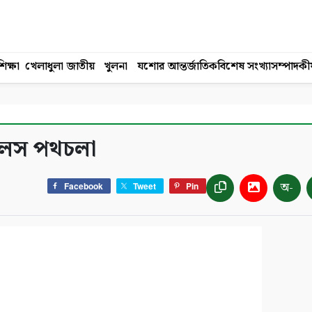
িক্ষা
খেলাধুলা
জাতীয়
খুলনা
যশোর
আন্তর্জাতিক
বিশেষ সংখ্যা
সম্পাদকী
িরলস পথচলা
অ-
Facebook
Tweet
Pin