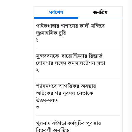
সর্বশেষ
জনপ্রিয়
পাইকগাছায় শ্মশানের কালী মন্দিরে
দুঃসাহসিক চুরি
১
সুন্দরবনকে ‘বায়োস্ফিয়ার রিজার্ভ’
ঘোষণার লক্ষ্যে কনসালটেশন সভা
২
শ্যামনগরে আপত্তিকর অবস্থায়
আটকের পর যুবদল নেতাকে
উত্তম-মধ্যম
৩
খুলনায় বইপড়া কর্মসূচির পুরস্কার
বিতরণী অনুষ্ঠিত