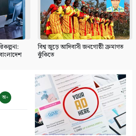
িকল্পনা:
বিশ্ব জুড়ে আদিবাসী জনগোষ্ঠী ক্রমাগত
বাংলাদেশ
ঝুঁকিতে
অ+