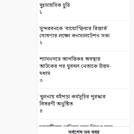
দুঃসাহসিক চুরি
১
সুন্দরবনকে ‘বায়োস্ফিয়ার রিজার্ভ’
ঘোষণার লক্ষ্যে কনসালটেশন সভা
২
শ্যামনগরে আপত্তিকর অবস্থায়
আটকের পর যুবদল নেতাকে উত্তম-
মধ্যম
৩
খুলনায় বইপড়া কর্মসূচির পুরস্কার
বিতরণী অনুষ্ঠিত
৪
সাতক্ষীরায় পানিতে ডুবে শিশুর মৃত্যু
সর্বশেষ সব খবর