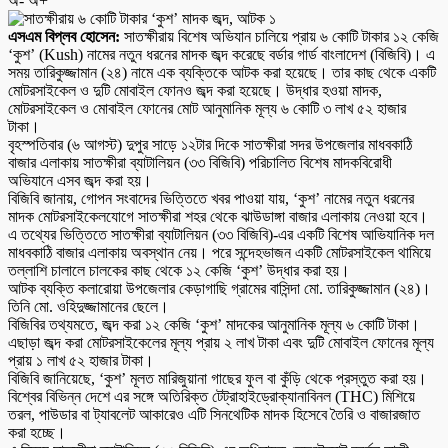
অ-
অ+
এসএম বিপ্লব হোসেন:
সাতক্ষীরায় বিশেষ অভিযান চালিয়ে প্রায় ৬ কোটি টাকার ১২ কেজি
‘কুশ’ (Kush) নামের নতুন ধরনের মাদক জব্দ করেছে বর্ডার গার্ড বাংলাদেশ (বিজিবি)। এ
সময় তারিকুজ্জামান (২৪) নামে এক ব্যক্তিকে আটক করা হয়েছে। তার কাছ থেকে একটি
মোটরসাইকেল ও দুটি মোবাইল ফোনও জব্দ করা হয়েছে। উদ্ধার হওয়া মাদক,
মোটরসাইকেল ও মোবাইল ফোনের মোট আনুমানিক মূল্য ৬ কোটি ৩ লাখ ৫২ হাজার
টাকা।
বৃহস্পতিবার (৬ আগস্ট) দুপুর সাড়ে ১২টার দিকে সাতক্ষীরা সদর উপজেলার মাধবকাঠি
বাজার এলাকায় সাতক্ষীরা ব্যাটালিয়ন (৩৩ বিজিবি) পরিচালিত বিশেষ মাদকবিরোধী
অভিযানে এসব জব্দ করা হয়।
বিজিবি জানায়, গোপন সংবাদের ভিত্তিতে খবর পাওয়া যায়, ‘কুশ’ নামের নতুন ধরনের
মাদক মোটরসাইকেলযোগে সাতক্ষীরা শহর থেকে ঝাউডাঙ্গা বাজার এলাকায় নেওয়া হবে।
এ তথ্যের ভিত্তিতে সাতক্ষীরা ব্যাটালিয়ন (৩৩ বিজিবি)-এর একটি বিশেষ আভিযানিক দল
মাধবকাঠি বাজার এলাকায় অবস্থান নেয়। পরে সন্দেহভাজন একটি মোটরসাইকেল থামিয়ে
তল্লাশি চালালে চালকের কাছ থেকে ১২ কেজি ‘কুশ’ উদ্ধার করা হয়।
আটক ব্যক্তি কলারোয়া উপজেলার কেড়াগাছি গ্রামের বাসিন্দা মো. তারিকুজ্জামান (২৪)।
তিনি মো. ওহিদুজ্জামানের ছেলে।
বিজিবির তথ্যমতে, জব্দ করা ১২ কেজি ‘কুশ’ মাদকের আনুমানিক মূল্য ৬ কোটি টাকা।
এছাড়া জব্দ করা মোটরসাইকেলের মূল্য প্রায় ২ লাখ টাকা এবং দুটি মোবাইল ফোনের মূল্য
প্রায় ১ লাখ ৫২ হাজার টাকা।
বিজিবি জানিয়েছে, ‘কুশ’ মূলত মারিজুয়ানা গাছের ফুল বা কুঁড়ি থেকে প্রস্তুত করা হয়।
বিশ্বের বিভিন্ন দেশে এর সঙ্গে অতিরিক্ত টেট্রাহাইড্রোক্যানাবিনল (THC) মিশিয়ে
তরল, পাউডার বা ট্যাবলেট আকারেও এটি সিনথেটিক মাদক হিসেবে তৈরি ও বাজারজাত
করা হচ্ছে।