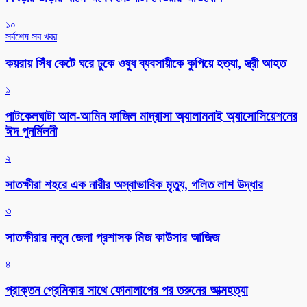
১০
সর্বশেষ সব খবর
কয়রায় সিঁধ কেটে ঘরে ঢুকে ওষুধ ব্যবসায়ীকে কুপিয়ে হত্যা, স্ত্রী আহত
১
পাটকেলঘাটা আল-আমিন ফাজিল মাদ্রাসা অ্যালামনাই অ্যাসোসিয়েশনের
ঈদ পুনর্মিলনী
২
সাতক্ষীরা শহরে এক নারীর অস্বাভাবিক মৃত্যু, গলিত লাশ উদ্ধার
৩
সাতক্ষীরার নতুন জেলা প্রশাসক মিজ কাউসার আজিজ
৪
প্রাক্তন প্রেমিকার সাথে ফোনালাপের পর তরুনের আত্মহত্যা