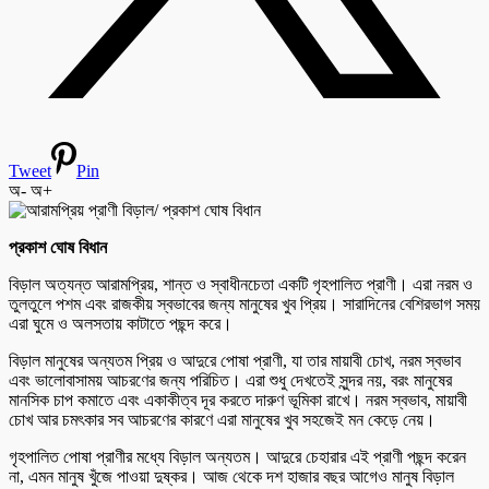
Tweet
Pin
অ-
অ+
প্রকাশ ঘোষ বিধান
বিড়াল অত্যন্ত আরামপ্রিয়, শান্ত ও স্বাধীনচেতা একটি গৃহপালিত প্রাণী। এরা নরম ও
তুলতুলে পশম এবং রাজকীয় স্বভাবের জন্য মানুষের খুব প্রিয়। সারাদিনের বেশিরভাগ সময়
এরা ঘুমে ও অলসতায় কাটাতে পছন্দ করে।
বিড়াল মানুষের অন্যতম প্রিয় ও আদুরে পোষা প্রাণী, যা তার মায়াবী চোখ, নরম স্বভাব
এবং ভালোবাসাময় আচরণের জন্য পরিচিত। এরা শুধু দেখতেই সুন্দর নয়, বরং মানুষের
মানসিক চাপ কমাতে এবং একাকীত্ব দূর করতে দারুণ ভূমিকা রাখে। নরম স্বভাব, মায়াবী
চোখ আর চমৎকার সব আচরণের কারণে এরা মানুষের খুব সহজেই মন কেড়ে নেয়।
গৃহপালিত পোষা প্রাণীর মধ্যে বিড়াল অন্যতম। আদুরে চেহারার এই প্রাণী পছন্দ করেন
না, এমন মানুষ খুঁজে পাওয়া দুষ্কর। আজ থেকে দশ হাজার বছর আগেও মানুষ বিড়াল