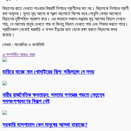
বিড়ালের রাতে দেখতে পাওয়ার বিষয়টি নিশাচর প্রাণীদের মত নয়। বিড়ালকে নিশাচর প্রাণী
বলা অমূলক। মূলত মৃদু আলো বা স্বল্প আলোতে বিশেষ করে গোধূলি বেলার আলোতে
বিড়ালের দৃষ্টিশক্তি প্রকাশ করে। এর মাধ্যমে সকাল-সন্ধ্যার মৃদু আলোয় বিড়াল দেখতে
পায়, যে আলোয় মানুষ দেখতে পায় না কিন্তু বিড়াল দেখতে পায় এবং শিকার করতে পারে।
প্রাচীনকাল থেকেই ঘরবাড়ি ও ফসল ইঁদুরের হাত থেকে রক্ষা করতে বিড়ালের কদর
রয়েছে।
লেখক : সাংবাদিক ও কলামিস্ট
এ সম্পর্কিত আরও খবর
হারিয়ে যাচ্ছে নাম খোদাইয়ের শিল্প/ সচ্চিদানন্দ দে সদয়
নারীর রাজনৈতিক ক্ষমতায়ন: সমতার গণতন্ত্র গড়তে নেতৃত্বে
সমঅংশগ্রহণের বিকল্প নেই
সরকারি হাসপাতাল কেন মানুষের আস্থা হারাচ্ছে?