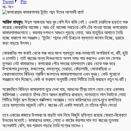
Tweet
Pin
অ-
অ+
আরিফ মাহমুদ:
ঈদুল আজহার আর খুব বেশি দিন বাকি নেই। এখনই চারদিকে ছড়াতে শুরু
করেছে কোরবানির আমেজ। আর এই আমেজ সবচেয়ে বেশি টের পাওয়া যাচ্ছে কলারোয়ার
কামারশালাগুলোতে। কয়লার দগদগে আগুনে পুড়ছে লোহা, আর হাতুড়ির আঘাতে তৈরি
হচ্ছে ধারালো সব সরঞ্জাম। ‘টুংটাং’ শব্দের সেই চিরচেনা ব্যস্ততা জানান দিচ্ছে, দুয়ারে
কড়া নাড়ছে উৎসব।
কোরবানির পশু জবাই থেকে শুরু করে মাংস প্রস্তুত করা-সবখানেই অপরিহার্য দা, বটি, ছুরি
ও চাপাতি। তাই বছরের অন্য দিনগুলোতে অলস সময় পার করলেও এখন দম ফেলার
ফুসরত নেই কামারদের। কলারোয়া পৌর সদরের হাসপাতাল রোড থেকে শুরু করে
উপজেলার চন্দনপুর, ফজলেপুর, বসন্তপুর, দেয়াড়া, কেঁড়াগাছি, সোনাবাড়িয়া ও
কেরালকাতাসহ বিভিন্ন গ্রামীণ জনপদের কামারশালাগুলো এখন মুখর। কেউ পুরোনো
সরঞ্জামে শান দিচ্ছেন, কেউ বা ফরমাশ অনুযায়ী লোহা পিটিয়ে তৈরি করছেন নতুন দা-বটি।
সরেজমিনে বিভিন্ন কামারশালা ঘুরে দেখা যায়, আগুনের তীব্র তাপে ঘেমে নেয়ে একাকার
কারিগররা। একহাতে হাঁপর টেনে আগুন জ্বালিয়ে রাখছেন, অন্যহাতে লাল টকটকে লোহা
পিটিয়ে নিখুঁত রূপ দিচ্ছেন কাক্সিক্ষত অস্ত্রের। তবে কারিগরদের চোখে-মুখে ক্লান্তির
চেয়ে ব্যস্ততার আনন্দই বেশি। বছরের এই একটা সময়েই যে তাঁদের সুদিন ফেরে!
তবে এবারের বাজারে উপকরণের বাড়তি দাম নিয়ে কিছুটা দুশ্চিন্তা রয়েছে ক্রেতা-বিক্রেতা
উভয়ের মধ্যেই। কামারদের ভাষ্য, লোহা ও কাঠের কয়লার দাম গত বছরের তুলনায়
অনেকটাই বেশি, যার প্রভাব পড়ছে তৈরি পণ্যের দামেও।