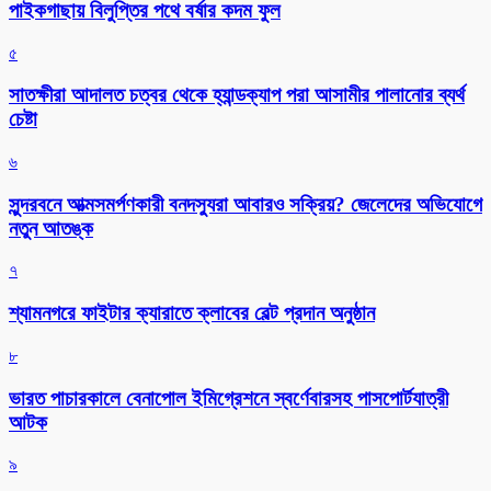
পাইকগাছায় বিলুপ্তির পথে বর্ষার কদম ফুল
৫
সাতক্ষীরা আদালত চত্বর থেকে হ্যান্ডক্যাপ পরা আসামীর পালানোর ব্যর্থ
চেষ্টা
৬
সুন্দরবনে আত্মসমর্পণকারী বনদস্যুরা আবারও সক্রিয়? জেলেদের অভিযোগে
নতুন আতঙ্ক
৭
শ্যামনগরে ফাইটার ক্যারাতে ক্লাবের বেল্ট প্রদান অনুষ্ঠান
৮
ভারত পাচারকালে বেনাপোল ইমিগ্রেশনে স্বর্ণেবারসহ পাসপোর্টযাত্রী
আটক
৯