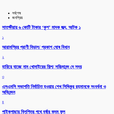
সর্বশেষ
জনপ্রিয়
সাতক্ষীরায় ৬ কোটি টাকার ‘কুশ’ মাদক জব্দ, আটক ১
১
আরামপ্রিয় প্রাণী বিড়াল/ প্রকাশ ঘোষ বিধান
২
হারিয়ে যাচ্ছে নাম খোদাইয়ের শিল্প/ সচ্চিদানন্দ দে সদয়
৩
এসএমসি সভাপতি নির্বাচিত হওয়ায় শেখ সিদ্দিকুর রহমানকে সংবর্ধনা ও
অভিনন্দন
৪
পাইকগাছায় বিলুপ্তির পথে বর্ষার কদম ফুল