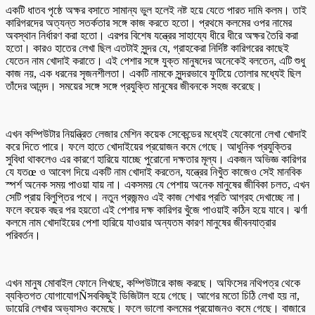
একটি ধাতব পৃষ্ঠে অক্ষর বসাতে সামান্য ভুল হলেই নষ্ট হয়ে যেতে পারত দামি কলম। তাই
কারিগরদের অত্যন্ত সতর্কতার সঙ্গে কাজ করতে হতো। প্রথমে কলমের ওপর নামের
অবস্থান নির্ধারণ করা হতো। এরপর বিশেষ যন্ত্রের সাহায্যে ধীরে ধীরে অক্ষর তৈরি করা
হতো। কারও হাতের লেখা ছিল এতটাই সুন্দর যে, গ্রাহকেরা নির্দিষ্ট কারিগরের কাছেই
যেতেন নাম খোদাই করাতে। এই পেশার সঙ্গে যুক্ত মানুষদের অনেকেই বলতেন, এটি শুধু
কাজ নয়, এক ধরনের সৃজনশীলতা। একটি নামকে সুন্দরভাবে ফুটিয়ে তোলার মধ্যেই ছিল
তাঁদের আনন্দ। সময়ের সঙ্গে সঙ্গে প্রযুক্তি মানুষের জীবনকে সহজ করেছে।
এখন কম্পিউটার নিয়ন্ত্রিত লেজার মেশিন কয়েক সেকেন্ডের মধ্যেই যেকোনো লেখা খোদাই
করে দিতে পারে। ফলে হাতে খোদাইয়ের প্রয়োজন কমে গেছে। আধুনিক প্রযুক্তির
সুবিধা থাকলেও এর কারণে হারিয়ে যাচ্ছে পুরোনো দক্ষতার মূল্য। একজন অভিজ্ঞ কারিগর
যে যতœ ও আবেগ দিয়ে একটি নাম খোদাই করতেন, যন্ত্রের নিখুঁত কাজেও সেই মানবিক
স্পর্শ অনেক সময় পাওয়া যায় না। একসময় যে পেশায় অনেক মানুষের জীবিকা চলত, এখন
সেটি প্রায় বিলুপ্তির পথে। নতুন প্রজন্মও এই কাজ শেখার প্রতি আগ্রহ দেখাচ্ছে না।
ফলে কয়েক বছর পর হয়তো এই পেশার দক্ষ কারিগর খুঁজে পাওয়াই কঠিন হয়ে যাবে। ঝর্ণা
কলমে নাম খোদাইয়ের পেশা হারিয়ে যাওয়ার অন্যতম কারণ মানুষের জীবনযাত্রার
পরিবর্তন।
এখন মানুষ মোবাইল ফোনে লিখছে, কম্পিউটারে কাজ করছে। অফিসের নথিপত্র থেকে
ব্যক্তিগত যোগাযোগÑসবকিছুই ডিজিটাল হয়ে গেছে। আগের মতো চিঠি লেখা হয় না,
ডায়েরি লেখার অভ্যাসও কমেছে। ফলে ভালো কলমের প্রয়োজনও কমে গেছে। বাজারে