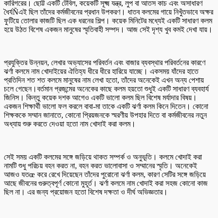
কারিগরের। ছোট্ট একটি টেবিল, কয়েকটি সূক্ষ্ম যন্ত্র, লুপ বা আতস কাচ এবং অসাধারণ
ধৈর্যÑএই ছিল তাঁদের কর্মজীবনের প্রধান উপকরণ। ধাতব কলমের গায়ে নিখুঁতভাবে অক্ষর
ফুটিয়ে তোলার কাজটি ছিল এক ধরনের শিল্প। কয়েক মিনিটের মধ্যেই একটি সাধারণ কলম
হয়ে উঠত বিশেষ একজন মানুষের স্মৃতিবাহী সম্পদ। আজ সেই দৃশ্য খুব কমই দেখা যায়।
প্রযুক্তির উন্নয়ন, লেখার অভ্যাসের পরিবর্তন এবং বাজার ব্যবস্থার পরিবর্তনের কারণে
ঝর্ণা কলমে নাম খোদাইয়ের ঐতিহ্য ধীরে ধীরে হারিয়ে যাচ্ছে। একসময় যাঁদের হাতে
প্রতিদিন শত শত কলমে মানুষের নাম লেখা হতো, তাঁদের অনেকেই এখন অন্য পেশায়
চলে গেছেন।বর্তমান প্রজন্মের অনেকের কাছে কলম হয়তো শুধুই একটি সাধারণ ব্যবহার্য
জিনিস। কিন্তু কয়েক দশক আগেও একটি ভালো কলম ছিল বিশেষ মর্যাদার বিষয়।
একজন শিক্ষার্থী ভালো ফল করলে বাবা-মা তাকে একটি ঝর্ণা কলম কিনে দিতেন। কোনো
শিক্ষককে সম্মান জানাতে, কোনো প্রিয়জনকে স্মরণীয় উপহার দিতে বা কর্মজীবনের নতুন
অধ্যায় শুরু করতে দেওয়া হতো নাম খোদাই করা কলম।
সেই সময় একটি কলমের সঙ্গে জড়িয়ে থাকত সম্পর্ক ও অনুভূতি। কলমে খোদাই করা
নামটি শুধু পরিচয় বহন করত না, বহন করত ভালোবাসা ও সম্মানের স্মৃতি। অনেকেই
আজও যতœ করে রেখে দিয়েছেন তাঁদের পুরোনো ঝর্ণা কলম, কারণ সেটির সঙ্গে জড়িয়ে
আছে জীবনের গুরুত্বপূর্ণ কোনো মুহূর্ত। ঝর্ণা কলমে নাম খোদাই করা সহজ কোনো কাজ
ছিল না। এর জন্য প্রয়োজন হতো বিশেষ দক্ষতা ও দীর্ঘ অভিজ্ঞতার।