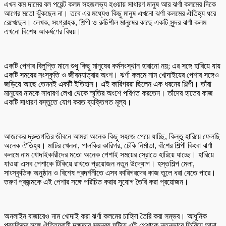
এখন কম দামের বল পয়েন্ট কলম সহজলভ্য হওয়ায় সাধারণ মানুষ আর ঝর্ণা কলমের দিকে
আগের মতো ঝুঁকছেন না। তবে এর মধ্যেও কিছু মানুষ এখনো ঝর্ণা কলমের ঐতিহ্য ধরে
রেখেছেন। লেখক, সংগ্রাহক, শিল্পী ও রুচিশীল মানুষের কাছে একটি সুন্দর ঝর্ণা কলম
এখনো বিশেষ আকর্ষণের বিষয়।
একটি পেশার বিলুপ্তি মানে শুধু কিছু মানুষের কর্মসংস্থান হারানো নয়; এর সঙ্গে হারিয়ে যায়
একটি সময়ের সংস্কৃতি ও জীবনযাত্রার অংশ। ঝর্ণা কলমে নাম খোদাইয়ের পেশার সঙ্গেও
জড়িয়ে আছে তেমনই একটি ইতিহাস। এই কারিগররা ছিলেন এক ধরনের শিল্পী। তাঁরা
মানুষের নামকে সাধারণ লেখা থেকে স্মৃতির অংশে পরিণত করতেন। তাঁদের হাতের কাজ
একটি সাধারণ বস্তুতে যোগ করত ব্যক্তিগত মূল্য।
আজকের দ্রুতগতির জীবনে আমরা অনেক কিছু সহজে পেয়ে যাচ্ছি, কিন্তু হারিয়ে ফেলছি
অনেক ঐতিহ্য। মাটির খেলনা, পালকির কারিগর, ঢেঁকি নির্মাতা, বাঁশের শিল্পী কিংবা ঝর্ণা
কলমে নাম খোদাইকারীদের মতো অনেক পেশাই সময়ের স্রোতে হারিয়ে যাচ্ছে। হারিয়ে
যাওয়া এসব পেশাকে টিকিয়ে রাখতে প্রয়োজন নতুন উদ্যোগ। হস্তশিল্প মেলা,
সাংস্কৃতিক অনুষ্ঠান ও বিশেষ প্রদর্শনীতে এসব কারিগরদের কাজ তুলে ধরা যেতে পারে।
তরুণ প্রজন্মকে এই পেশার সঙ্গে পরিচিত করার সুযোগ তৈরি করা প্রয়োজন।
অনলাইন বাজারেও নাম খোদাই করা ঝর্ণা কলমের চাহিদা তৈরি করা সম্ভব। আধুনিক
প্রযুক্তির সঙ্গে ঐতিহ্যবাহী দক্ষতার সমন্বয় ঘটিয়ে এই পেশাকে নতুনভাবে ফিরিয়ে আনা