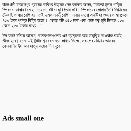
বামনখালী ফজলেপুর গ্রামের কারিগর উত্তম সেন কর্মকার বলেন, “আমরা মূলত গাড়ির
স্প্রিং ও সাধারণ লোহা দিয়ে দা, বটি ও ছুরি তৈরি করি। স্প্রিংয়ের লোহার তৈরি জিনিসের
টেকসই ও ধার বেশি হয়, তাই দামও একটু বেশি। এবার ভালো একটি দা ওজন ও মানভেদে
৭৫০ টাকা পর্যন্ত বিক্রি হচ্ছে। এছাড়া বটি ৩৫০ টাকা এবং ছোট-বড় ছুরি মিলছে ২০০
থেকে ২৫০ টাকার মধ্যে।”
ঈদ যতই ঘনিয়ে আসবে, কামারশালাগুলোর এই ব্যস্ততা আর হাতুড়ির আওয়াজ ততই
তীব্র হবে। চেনা এই টুংটাং শব্দ যেন মনে করিয়ে দিচ্ছে, ত্যাগের মহিমায় ভাস্বর
কোরবানির ঈদ আর মাত্র কয়েক দিন দূরে।
Ads small one