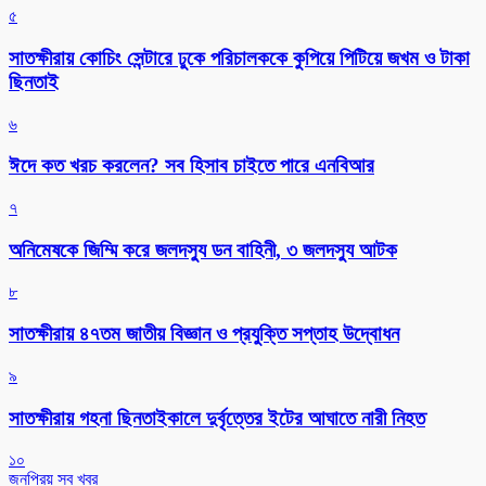
৫
সাতক্ষীরায় কোচিং সেন্টারে ঢুকে পরিচালককে কুপিয়ে পিটিয়ে জখম ও টাকা
ছিনতাই
৬
ঈদে কত খরচ করলেন? সব হিসাব চাইতে পারে এনবিআর
৭
অনিমেষকে জিম্মি করে জলদস্যু ডন বাহিনী, ৩ জলদস্যু আটক
৮
সাতক্ষীরায় ৪৭তম জাতীয় বিজ্ঞান ও প্রযুক্তি সপ্তাহ উদ্বোধন
৯
সাতক্ষীরায় গহনা ছিনতাইকালে দুর্বৃত্তের ইটের আঘাতে নারী নিহত
১০
জনপ্রিয় সব খবর