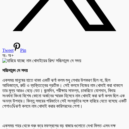
Tweet
Pin
অ-
অ+
সচ্চিদানন্দ দে সদয়
একসময় মানুষের হাতে থাকা একটি ঝর্ণা কলম শুধু লেখার উপকরণ ছিল না, ছিল
আভিজাত্য, রুচি ও ব্যক্তিত্বের প্রতীক। সেই কলমে নিজের নাম খোদাই করা থাকলে
তার মূল্য আরও বেড়ে যেত। জন্মদিন, পরীক্ষায় সাফল্য, চাকরিতে যোগদান, বিদায়
সংবর্ধনা কিংবা বিশেষ কোনো অর্জনের স্মারক হিসেবে নাম খোদাই করা ঝর্ণা কলম ছিল এক
অনন্য উপহার। কিন্তু সময়ের পরিবর্তনে সেই সংস্কৃতির সঙ্গে হারিয়ে যেতে বসেছে একটি
পেশাওÑঝর্ণা কলমে নাম খোদাই করার কারিগরদের পেশা।
একসময় শহর থেকে শুরু করে মফস্বলের বড় বাজার গুলোতে দেখা মিলত এসব দক্ষ