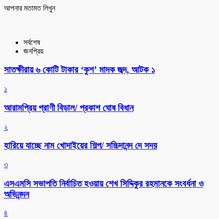
আপনার মতামত লিখুন
সর্বশেষ
জনপ্রিয়
সাতক্ষীরায় ৬ কোটি টাকার ‘কুশ’ মাদক জব্দ, আটক ১
১
আরামপ্রিয় প্রাণী বিড়াল/ প্রকাশ ঘোষ বিধান
২
হারিয়ে যাচ্ছে নাম খোদাইয়ের শিল্প/ সচ্চিদানন্দ দে সদয়
৩
এসএমসি সভাপতি নির্বাচিত হওয়ায় শেখ সিদ্দিকুর রহমানকে সংবর্ধনা ও
অভিনন্দন
৪