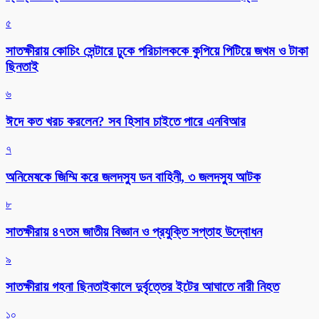
৫
সাতক্ষীরায় কোচিং সেন্টারে ঢুকে পরিচালককে কুপিয়ে পিটিয়ে জখম ও টাকা
ছিনতাই
৬
ঈদে কত খরচ করলেন? সব হিসাব চাইতে পারে এনবিআর
৭
অনিমেষকে জিম্মি করে জলদস্যু ডন বাহিনী, ৩ জলদস্যু আটক
৮
সাতক্ষীরায় ৪৭তম জাতীয় বিজ্ঞান ও প্রযুক্তি সপ্তাহ উদ্বোধন
৯
সাতক্ষীরায় গহনা ছিনতাইকালে দুর্বৃত্তের ইটের আঘাতে নারী নিহত
১০