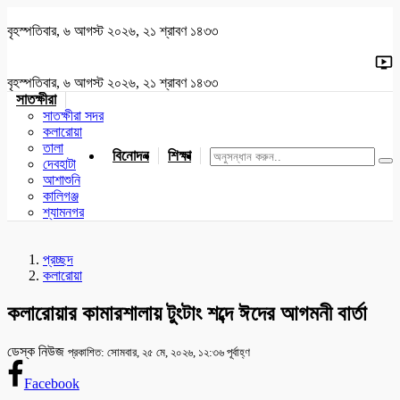
বৃহস্পতিবার, ৬ আগস্ট ২০২৬, ২১ শ্রাবণ ১৪৩৩
বৃহস্পতিবার, ৬ আগস্ট ২০২৬, ২১ শ্রাবণ ১৪৩৩
সাতক্ষীরা
সাতক্ষীরা সদর
কলারোয়া
তালা
বিনোদন
শিক্ষা
খেলাধুলা
জাতীয়
খুলনা
যশোর
দেবহাটা
আশাশুনি
কালিগঞ্জ
শ্যামনগর
প্রচ্ছদ
কলারোয়া
কলারোয়ার কামারশালায় টুংটাং শব্দে ঈদের আগমনী বার্তা
ডেস্ক নিউজ
প্রকাশিত: সোমবার, ২৫ মে, ২০২৬, ১২:৩৬ পূর্বাহ্ণ
Facebook