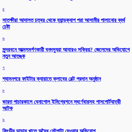
৫
সাতক্ষীরা আদালত চত্বর থেকে হ্যান্ডক্যাপ পরা আসামীর পালানোর ব্যর্থ
চেষ্টা
৬
সুন্দরবনে আত্মসমর্পণকারী বনদস্যুরা আবারও সক্রিয়? জেলেদের অভিযোগে
নতুন আতঙ্ক
৭
শ্যামনগরে ফাইটার ক্যারাতে ক্লাবের বেল্ট প্রদান অনুষ্ঠান
৮
ভারত পাচারকালে বেনাপোল ইমিগ্রেশনে স্বর্ণেবারসহ পাসপোর্টযাত্রী
আটক
৯
ফিংড়ীর ডাড়ার খালে অবৈধ নেটপাটা দেওয়ার অভিযোগ