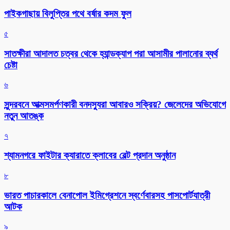
পাইকগাছায় বিলুপ্তির পথে বর্ষার কদম ফুল
৫
সাতক্ষীরা আদালত চত্বর থেকে হ্যান্ডক্যাপ পরা আসামীর পালানোর ব্যর্থ
চেষ্টা
৬
সুন্দরবনে আত্মসমর্পণকারী বনদস্যুরা আবারও সক্রিয়? জেলেদের অভিযোগে
নতুন আতঙ্ক
৭
শ্যামনগরে ফাইটার ক্যারাতে ক্লাবের বেল্ট প্রদান অনুষ্ঠান
৮
ভারত পাচারকালে বেনাপোল ইমিগ্রেশনে স্বর্ণেবারসহ পাসপোর্টযাত্রী
আটক
৯