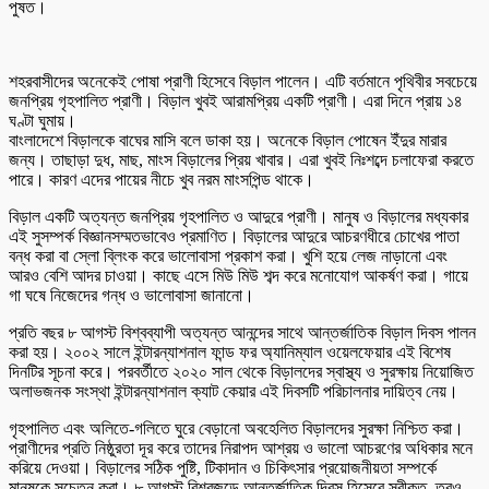
পুষত।
শহরবাসীদের অনেকেই পোষা প্রাণী হিসেবে বিড়াল পালেন। এটি বর্তমানে পৃথিবীর সবচেয়ে
জনপ্রিয় গৃহপালিত প্রাণী। বিড়াল খুবই আরামপ্রিয় একটি প্রাণী। এরা দিনে প্রায় ১৪
ঘণ্টা ঘুমায়।
বাংলাদেশে বিড়ালকে বাঘের মাসি বলে ডাকা হয়। অনেকে বিড়াল পোষেন ইঁদুর মারার
জন্য। তাছাড়া দুধ, মাছ, মাংস বিড়ালের প্রিয় খাবার। এরা খুবই নিঃশব্দে চলাফেরা করতে
পারে। কারণ এদের পায়ের নীচে খুব নরম মাংসপিন্ড থাকে।
বিড়াল একটি অত্যন্ত জনপ্রিয় গৃহপালিত ও আদুরে প্রাণী। মানুষ ও বিড়ালের মধ্যকার
এই সুসম্পর্ক বিজ্ঞানসম্মতভাবেও প্রমাণিত। বিড়ালের আদুরে আচরণধীরে চোখের পাতা
বন্ধ করা বা স্লো ব্লিংক করে ভালোবাসা প্রকাশ করা। খুশি হয়ে লেজ নাড়ানো এবং
আরও বেশি আদর চাওয়া। কাছে এসে মিউ মিউ শব্দ করে মনোযোগ আকর্ষণ করা। গায়ে
গা ঘষে নিজেদের গন্ধ ও ভালোবাসা জানানো।
প্রতি বছর ৮ আগস্ট বিশ্বব্যাপী অত্যন্ত আনন্দের সাথে আন্তর্জাতিক বিড়াল দিবস পালন
করা হয়। ২০০২ সালে ইন্টারন্যাশনাল ফান্ড ফর অ্যানিম্যাল ওয়েলফেয়ার এই বিশেষ
দিনটির সূচনা করে। পরবর্তীতে ২০২০ সাল থেকে বিড়ালদের স্বাস্থ্য ও সুরক্ষায় নিয়োজিত
অলাভজনক সংস্থা ইন্টারন্যাশনাল ক্যাট কেয়ার এই দিবসটি পরিচালনার দায়িত্ব নেয়।
গৃহপালিত এবং অলিতে-গলিতে ঘুরে বেড়ানো অবহেলিত বিড়ালদের সুরক্ষা নিশ্চিত করা।
প্রাণীদের প্রতি নিষ্ঠুরতা দূর করে তাদের নিরাপদ আশ্রয় ও ভালো আচরণের অধিকার মনে
করিয়ে দেওয়া। বিড়ালের সঠিক পুষ্টি, টিকাদান ও চিকিৎসার প্রয়োজনীয়তা সম্পর্কে
মানুষকে সচেতন করা। ৮ আগস্ট বিশ্বজুড়ে আন্তর্জাতিক দিবস হিসেবে স্বীকৃত, তবুও