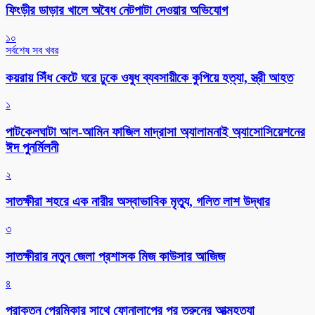
ফিংড়ীর ডাড়ার খালে অবৈধ নেটপাটা দেওয়ার অভিযোগ
১০
সর্বশেষ সব খবর
কয়রায় সিঁধ কেটে ঘরে ঢুকে ওষুধ ব্যবসায়ীকে কুপিয়ে হত্যা, স্ত্রী আহত
১
পাটকেলঘাটা আল-আমিন ফাজিল মাদ্রাসা অ্যালামনাই অ্যাসোসিয়েশনের
ঈদ পুনর্মিলনী
২
সাতক্ষীরা শহরে এক নারীর অস্বাভাবিক মৃত্যু, গলিত লাশ উদ্ধার
৩
সাতক্ষীরার নতুন জেলা প্রশাসক মিজ কাউসার আজিজ
৪
প্রাক্তন প্রেমিকার সাথে ফোনালাপের পর তরুনের আত্মহত্যা