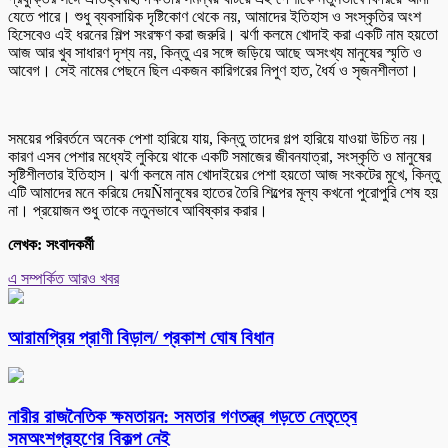
যেতে পারে। শুধু ব্যবসায়িক দৃষ্টিকোণ থেকে নয়, আমাদের ইতিহাস ও সংস্কৃতির অংশ
হিসেবেও এই ধরনের শিল্প সংরক্ষণ করা জরুরি। ঝর্ণা কলমে খোদাই করা একটি নাম হয়তো
আজ আর খুব সাধারণ দৃশ্য নয়, কিন্তু এর সঙ্গে জড়িয়ে আছে অসংখ্য মানুষের স্মৃতি ও
আবেগ। সেই নামের পেছনে ছিল একজন কারিগরের নিপুণ হাত, ধৈর্য ও সৃজনশীলতা।
সময়ের পরিবর্তনে অনেক পেশা হারিয়ে যায়, কিন্তু তাদের গল্প হারিয়ে যাওয়া উচিত নয়।
কারণ এসব পেশার মধ্যেই লুকিয়ে থাকে একটি সমাজের জীবনযাত্রা, সংস্কৃতি ও মানুষের
সৃষ্টিশীলতার ইতিহাস। ঝর্ণা কলমে নাম খোদাইয়ের পেশা হয়তো আজ সংকটের মুখে, কিন্তু
এটি আমাদের মনে করিয়ে দেয়Ñমানুষের হাতের তৈরি শিল্পের মূল্য কখনো পুরোপুরি শেষ হয়
না। প্রয়োজন শুধু তাকে নতুনভাবে আবিষ্কার করার।
লেখক: সংবাদকর্মী
এ সম্পর্কিত আরও খবর
আরামপ্রিয় প্রাণী বিড়াল/ প্রকাশ ঘোষ বিধান
নারীর রাজনৈতিক ক্ষমতায়ন: সমতার গণতন্ত্র গড়তে নেতৃত্বে
সমঅংশগ্রহণের বিকল্প নেই