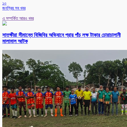
১০
জনপ্রিয় সব খবর
এ সম্পর্কিত আরও খবর
সাতক্ষীরা সীমান্তে বিজিবির অভিযানে প্রায় পাঁচ লক্ষ টাকার চোরাচালানী
মালামাল আটক