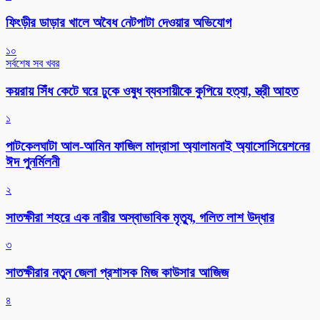
ফিংড়ীর ডাড়ার খালে অবৈধ নেটপাটা দেওয়ার অভিযোগ
১০
সর্বশেষ সব খবর
কয়রায় সিঁধ কেটে ঘরে ঢুকে ওষুধ ব্যবসায়ীকে কুপিয়ে হত্যা, স্ত্রী আহত
১
পাটকেলঘাটা আল-আমিন ফাজিল মাদ্রাসা অ্যালামনাই অ্যাসোসিয়েশনের
ঈদ পুনর্মিলনী
২
সাতক্ষীরা শহরে এক নারীর অস্বাভাবিক মৃত্যু, গলিত লাশ উদ্ধার
৩
সাতক্ষীরার নতুন জেলা প্রশাসক মিজ কাউসার আজিজ
৪