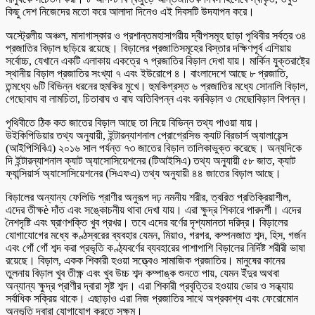
কিছু দেশ নিজেদের মতো করে আলাদা দিনেও এই দিবসটি উদযাপন করে।
অস্ট্রেলীয় অঞ্চল, মাদাগাস্কার ও প্রশান্তমহাসাগরীয় দ্বীপসমূহ ছাড়া পৃথিবীর সর্বত্র ৩৪
প্রজাতির বিড়াল ছড়িয়ে রয়েছে। বিড়ালের প্রজাতিসমূহের বিস্তার দক্ষিণপূর্ব এশিয়ায়
সর্বোচ্চ, যেখানে একটি এলাকায় একত্রে ৭ প্রজাতির বিড়াল দেখা যায়। মার্কিন যুক্তরাষ্ট্রে
স্থানীয় বিড়াল প্রজাতির সংখ্যা ৭ এবং ইউরোপে ৪। বাংলাদেশে আছে ৮ প্রজাতি,
তন্মধ্যে ৬টি বিভিন্ন ধরনের হুমকির মুখে। হুমকিগ্রস্ত ৬ প্রজাতির মধ্যে সোনালি বিড়াল,
গেছোবাঘ বা লামচিতা, চিতাবাঘ ও বাঘ অতিবিপন্ন এবং বনবিড়াল ও মেছোবিড়াল বিপন্ন।
পৃথিবীতে ঠিক কত জাতের বিড়াল আছে তা নিয়ে বিভিন্ন তথ্য পাওয়া যায়।
উইকিপিডিয়ার তথ্য অনুযায়ী, ইন্টারন্যাশনাল প্রোগ্রেসিভ ক্যাট ব্রিডার্স অ্যালায়েন্স
(আইপিসিবিএ) ২০১৬ সাল পর্যন্ত ৭৩ জাতের বিড়াল তালিকাভুক্ত করেছে। অন্যদিকে
দি ইন্টারন্যাশনাল ক্যাট অ্যাসোসিয়েশনের (টিআইসিএ) তথ্য অনুযায়ী ৫৮ জাত, ক্যাট
ফ্যান্সিয়ার্স অ্যাসোসিয়েশনের (সিএফএ) তথ্য অনুযায়ী ৪৪ জাতের বিড়াল আছে।
বিড়ালের অন্যান্য ফেলিডি প্রাণীর অনুরূপ দঢ় নমনীয় শরীর, ত্বরিত প্রতিক্রিয়াশীল,
এদের তীক্ষè দাঁত এবং সঙ্কোচনীয় থাবা দেখা যায়। এরা ক্ষুদ্র শিকারে পারদর্শী। এদের
নৈশদৃষ্টি এবং ঘ্রাণশক্তি খুব প্রখর। তবে এদের বর্ণের দৃশ্যমানতা দরিদ্র। বিড়ালের
যোগাযোগের মধ্যে কণ্ঠস্বরের ব্যবহার যেমন, মিয়াও, গরগর, কম্পনজাত শব্দ, হিস, গর্জন
এবং গোঁ গোঁ শব্দ করা প্রভৃতি কণ্ঠ্যবর্ণের ব্যবহারের পাশাপাশি বিড়ালের নির্দিষ্ট শরীরী ভাষা
রয়েছে। বিড়াল, একক শিকারী হওয়া সত্ত্বেও সামাজিক প্রজাতির। মানুষের কানের
তুলনায় বিড়াল খুব তীক্ষ্ণ এবং খুব উচ্চ শব্দ কম্পাঙ্ক শুনতে পায়, যেমন ইঁদুর অথবা
অন্যান্য ক্ষুদ্র প্রাণীর দ্বারা সৃষ্ট শব্দ। এরা শিকারী প্রবৃত্তির হওয়ায় ভোর ও সন্ধ্যায়
সর্বাধিক সক্রিয় থাকে। এছাড়াও এরা নিজ প্রজাতির সাথে অপ্রকাশ্য এবং ফেরোমোন
অনুভূতি দ্বারা যোগাযোগ করতে সক্ষম।