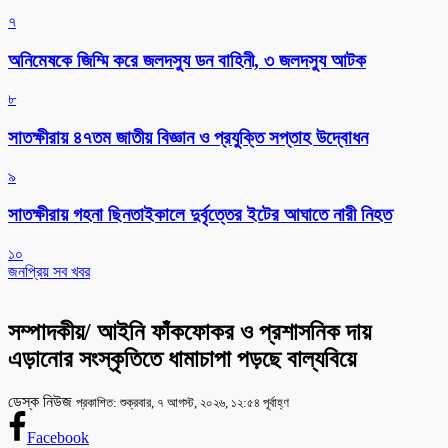
৭
অনিমেষকে জিম্মি করে জলদস্যু ডন বাহিনী, ৩ জলদস্যু আটক
৮
সাতক্ষীরায় ৪৭তম জাতীয় বিজ্ঞান ও প্রযুক্তি সপ্তাহ উদ্বোধন
৯
সাতক্ষীরায় গহনা ছিনতাইকালে দুর্বৃত্তের ইটের আঘাতে নারী নিহত
১০
জনপ্রিয় সব খবর
সম্পাদকীয়/ আইনি ফাঁকফোকর ও প্রশাসনিক দায়
এড়ানোর সংস্কৃতিতে ধামাচাপা পড়ছে বাল্যবিয়ে
ডেস্ক নিউজ
প্রকাশিত: শুক্রবার, ৭ আগস্ট, ২০২৬, ১২:৫৪ পূর্বাহ্ণ
Facebook