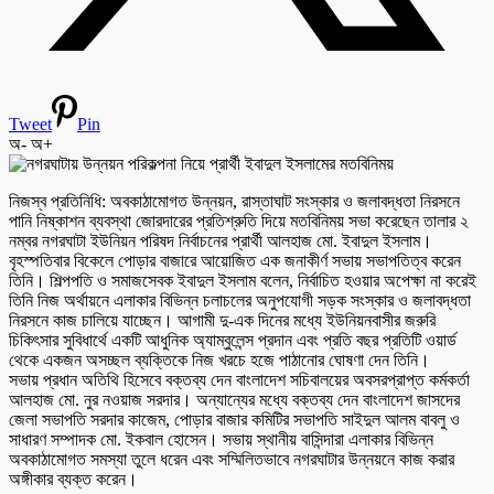
Tweet
Pin
অ-
অ+
নিজস্ব প্রতিনিধি: অবকাঠামোগত উন্নয়ন, রাস্তাঘাট সংস্কার ও জলাবদ্ধতা নিরসনে
পানি নিষ্কাশন ব্যবস্থা জোরদারের প্রতিশ্রুতি দিয়ে মতবিনিময় সভা করেছেন তালার ২
নম্বর নগরঘাটা ইউনিয়ন পরিষদ নির্বাচনের প্রার্থী আলহাজ মো. ইবাদুল ইসলাম।
বৃহস্পতিবার বিকেলে পোড়ার বাজারে আয়োজিত এক জনাকীর্ণ সভায় সভাপতিত্ব করেন
তিনি। শিল্পপতি ও সমাজসেবক ইবাদুল ইসলাম বলেন, নির্বাচিত হওয়ার অপেক্ষা না করেই
তিনি নিজ অর্থায়নে এলাকার বিভিন্ন চলাচলের অনুপযোগী সড়ক সংস্কার ও জলাবদ্ধতা
নিরসনে কাজ চালিয়ে যাচ্ছেন। আগামী দু-এক দিনের মধ্যে ইউনিয়নবাসীর জরুরি
চিকিৎসার সুবিধার্থে একটি আধুনিক অ্যাম্বুলেন্স প্রদান এবং প্রতি বছর প্রতিটি ওয়ার্ড
থেকে একজন অসচ্ছল ব্যক্তিকে নিজ খরচে হজে পাঠানোর ঘোষণা দেন তিনি।
সভায় প্রধান অতিথি হিসেবে বক্তব্য দেন বাংলাদেশ সচিবালয়ের অবসরপ্রাপ্ত কর্মকর্তা
আলহাজ মো. নুর নওয়াজ সরদার। অন্যান্যের মধ্যে বক্তব্য দেন বাংলাদেশ জাসদের
জেলা সভাপতি সরদার কাজেম, পোড়ার বাজার কমিটির সভাপতি সাইদুল আলম বাবলু ও
সাধারণ সম্পাদক মো. ইকবাল হোসেন। সভায় স্থানীয় বাসিন্দারা এলাকার বিভিন্ন
অবকাঠামোগত সমস্যা তুলে ধরেন এবং সম্মিলিতভাবে নগরঘাটার উন্নয়নে কাজ করার
অঙ্গীকার ব্যক্ত করেন।