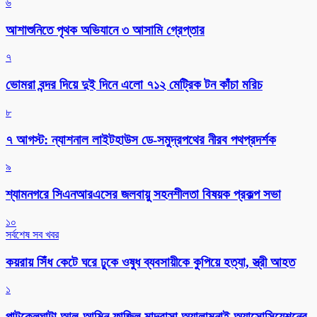
৬
আশাশুনিতে পৃথক অভিযানে ৩ আসামি গ্রেপ্তার
৭
ভোমরা বন্দর দিয়ে দুই দিনে এলো ৭১২ মেট্রিক টন কাঁচা মরিচ
৮
৭ আগস্ট: ন্যাশনাল লাইটহাউস ডে-সমুদ্রপথের নীরব পথপ্রদর্শক
৯
শ্যামনগরে সিএনআরএসের জলবায়ু সহনশীলতা বিষয়ক প্রকল্প সভা
১০
সর্বশেষ সব খবর
কয়রায় সিঁধ কেটে ঘরে ঢুকে ওষুধ ব্যবসায়ীকে কুপিয়ে হত্যা, স্ত্রী আহত
১
পাটকেলঘাটা আল-আমিন ফাজিল মাদ্রাসা অ্যালামনাই অ্যাসোসিয়েশনের