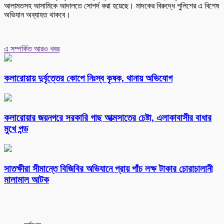
আলামতসহ আসামিকে আদালতে সোপর্দ করা হয়েছে। মাদকের বিরুদ্ধে পুলিশের এ বিশেষ
অভিযান অব্যাহত থাকবে।
এ সম্পর্কিত আরও খবর
কলারোয়ায় দুর্বৃত্তের কোপে নিঃস্ব কৃষক, থানায় অভিযোগ
কলারোয়ার জয়নগরে সরকারি গাছ আত্মসাতের চেষ্টা, এলাকাবাসীর বাধার
মুখে পন্ড
সাতক্ষীরা সীমান্তে বিজিবির অভিযানে প্রায় পাঁচ লক্ষ টাকার চোরাচালানী
মালামাল আটক