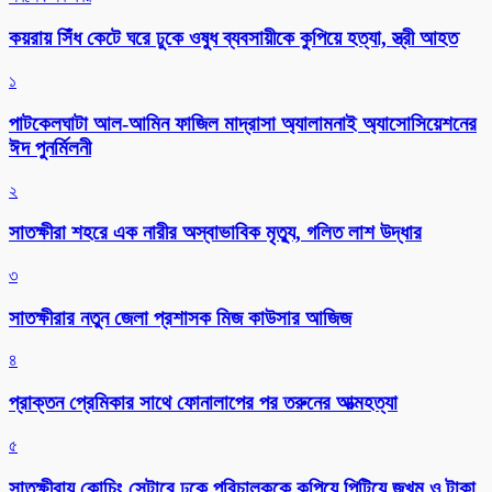
কয়রায় সিঁধ কেটে ঘরে ঢুকে ওষুধ ব্যবসায়ীকে কুপিয়ে হত্যা, স্ত্রী আহত
১
পাটকেলঘাটা আল-আমিন ফাজিল মাদ্রাসা অ্যালামনাই অ্যাসোসিয়েশনের
ঈদ পুনর্মিলনী
২
সাতক্ষীরা শহরে এক নারীর অস্বাভাবিক মৃত্যু, গলিত লাশ উদ্ধার
৩
সাতক্ষীরার নতুন জেলা প্রশাসক মিজ কাউসার আজিজ
৪
প্রাক্তন প্রেমিকার সাথে ফোনালাপের পর তরুনের আত্মহত্যা
৫
সাতক্ষীরায় কোচিং সেন্টারে ঢুকে পরিচালককে কুপিয়ে পিটিয়ে জখম ও টাকা