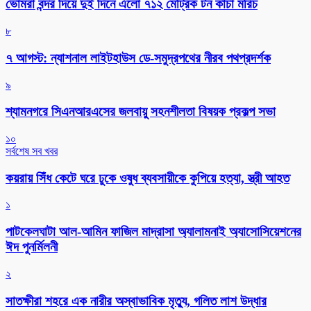
ভোমরা বন্দর দিয়ে দুই দিনে এলো ৭১২ মেট্রিক টন কাঁচা মরিচ
৮
৭ আগস্ট: ন্যাশনাল লাইটহাউস ডে-সমুদ্রপথের নীরব পথপ্রদর্শক
৯
শ্যামনগরে সিএনআরএসের জলবায়ু সহনশীলতা বিষয়ক প্রকল্প সভা
১০
সর্বশেষ সব খবর
কয়রায় সিঁধ কেটে ঘরে ঢুকে ওষুধ ব্যবসায়ীকে কুপিয়ে হত্যা, স্ত্রী আহত
১
পাটকেলঘাটা আল-আমিন ফাজিল মাদ্রাসা অ্যালামনাই অ্যাসোসিয়েশনের
ঈদ পুনর্মিলনী
২
সাতক্ষীরা শহরে এক নারীর অস্বাভাবিক মৃত্যু, গলিত লাশ উদ্ধার