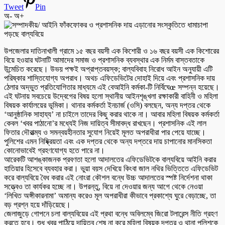
Tweet
Pin
অ-
অ+
উপজেলার দাতিনাখালী গ্রামে ১৫ বছর বয়সী এক কিশোরী ও ১৬ বছর বয়সী এক কিশোরের
বিয়ে হওয়ার ঘটনাটি আমাদের সমাজ ও প্রশাসনিক ব্যবস্থার এক নির্মম বাস্তবতাকে
উন্মেচিত করেছে। উভয় পক্ষই অপ্রাপ্তবয়স্ক; বাল্যবিবাহ নিরোধ আইন অনুযায়ী এটি
পরিষ্কার শাস্তিযোগ্য অপরাধ। অথচ এফিডেভিটের দোহাই দিয়ে এবং প্রশাসনিক দায়
ঠেলার অদ্ভুত প্রতিযোগিতার মাধ্যমে এই বেআইনি কর্মকা-টি নির্বিঘেœ সম্পন্ন হয়েছে।
এই ঘটনায় সবচেয়ে উদ্বেগের বিষয় হলো স্থানীয় আইনশৃঙ্খলা রক্ষাকারী বাহিনী ও মহিলা
বিষয়ক কার্যালয়ের ভূমিকা। থানার কর্মকর্তা ইনচার্জ (ওসি) বলছেন, অন্য দপ্তর থেকে
‘আনুষ্ঠানিক সাহায্য’ না চাইলে তাদের কিছু করার থাকে না। আবার মহিলা বিষয়ক কর্মকর্তা
কেবল ‘খবর পাঠানো’র মধ্যেই নিজ দায়িত্ব সীমাবদ্ধ রাখছেন। প্রশাসনিক এই লাল
ফিতার দৌরাত্ম্য ও সমন্বয়হীনতার সুযোগ নিয়েই মূলত অপরাধীরা পার পেয়ে যাচ্ছে।
পুলিশের এমন নিষ্ক্রিয়তা এবং এক দপ্তর থেকে অন্য দপ্তরে দায় চাপানোর মানসিকতা
কোনোভাবেই গ্রহণযোগ্য হতে পারে না।
আরেকটি আশঙ্কাজনক প্রবণতা হলো আদালতের এফিডেভিটকে বাল্যবিয়ে আইনি করার
হাতিয়ার হিসেবে ব্যবহার করা। ভুয়া বয়স দেখিয়ে কিংবা জাল নথির ভিত্তিতে এফিডেভিট
করে বাল্যবিয়ে বৈধ করার এই নোংরা কৌশল বন্ধে উচ্চ আদালতের স্পষ্ট নির্দেশনা থাকা
সত্ত্বেও তা কার্যকর হচ্ছে না। উপরন্তু, বিয়ে না দেওয়ার জন্য আগে থেকে নেওয়া
‘লিখিত অঙ্গীকারনামা’ অমান্য করেও মূল অপরাধীরা কীভাবে প্রকাশ্যে ঘুরে বেড়াচ্ছে, তা
বড় প্রশ্ন হয়ে দাঁড়িয়েছে।
জেলাজুড়ে গোপনে চলা বাল্যবিয়ের এই প্রথা বন্ধে অবিলম্বে জিরো টলারেন্স নীতি গ্রহণ
করতে হবে। শুধু খবর পাঠিয়ে দায়িত্ব শেষ না করে মহিলা বিষয়ক দপ্তর ও থানা পুলিশকে