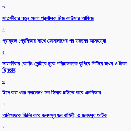
৩
সাতক্ষীরার নতুন জেলা প্রশাসক মিজ কাউসার আজিজ
৪
প্রাক্তন প্রেমিকার সাথে ফোনালাপের পর তরুনের আত্মহত্যা
৫
সাতক্ষীরায় কোচিং সেন্টারে ঢুকে পরিচালককে কুপিয়ে পিটিয়ে জখম ও টাকা
ছিনতাই
৬
ঈদে কত খরচ করলেন? সব হিসাব চাইতে পারে এনবিআর
৭
অনিমেষকে জিম্মি করে জলদস্যু ডন বাহিনী, ৩ জলদস্যু আটক
৮