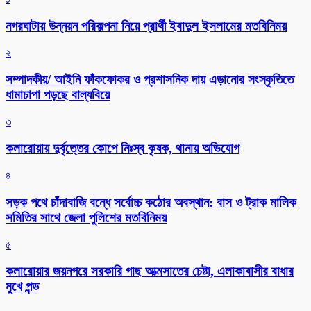
নগরঘাটায় উন্নয়ন পরিকল্পনা নিয়ে প্রার্থী ইবাদুল ইসলামের মতবিনিময়
২
সম্পাদকীয়/ আইনি ফাঁকফোকর ও প্রশাসনিক দায় এড়ানোর সংস্কৃতিতে
ধামাচাপা পড়ছে বাল্যবিয়ে
৩
কলারোয়ায় দুর্বৃত্তের কোপে নিঃস্ব কৃষক, থানায় অভিযোগ
৪
সড়ক পথে চাঁদাবাজি বন্ধে সর্বোচ্চ কঠোর অবস্থান: বাস ও ট্রাক মালিক
সমিতির সাথে জেলা পুলিশের মতবিনিময়
৫
কলারোয়ার জয়নগরে সরকারি গাছ আত্মসাতের চেষ্টা, এলাকাবাসীর বাধার
মুখে পন্ড