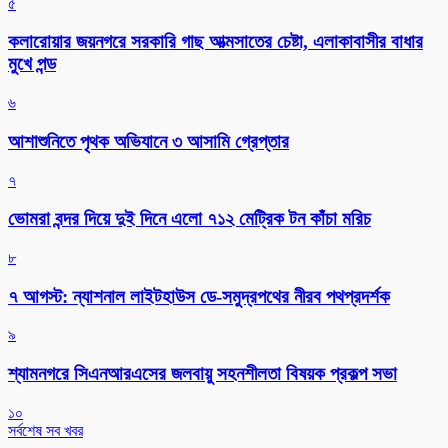
৫
কলারোয়ার জয়নগরে সরকারি গাছ আত্মসাতের চেষ্টা, এলাকাবাসীর বাধার
মুখে পন্ড
৬
আশাশুনিতে পৃথক অভিযানে ৩ আসামি গ্রেপ্তার
৭
ভোমরা বন্দর দিয়ে দুই দিনে এলো ৭১২ মেট্রিক টন কাঁচা মরিচ
৮
৭ আগস্ট: ন্যাশনাল লাইটহাউস ডে-সমুদ্রপথের নীরব পথপ্রদর্শক
৯
শ্যামনগরে সিএনআরএসের জলবায়ু সহনশীলতা বিষয়ক প্রকল্প সভা
১০
সর্বশেষ সব খবর