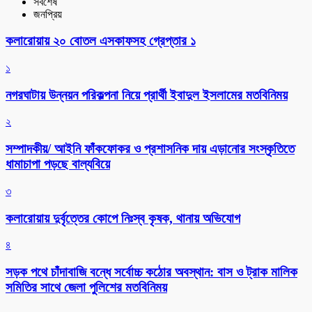
সর্বশেষ
জনপ্রিয়
কলারোয়ায় ২০ বোতল এসকাফসহ গ্রেপ্তার ১
১
নগরঘাটায় উন্নয়ন পরিকল্পনা নিয়ে প্রার্থী ইবাদুল ইসলামের মতবিনিময়
২
সম্পাদকীয়/ আইনি ফাঁকফোকর ও প্রশাসনিক দায় এড়ানোর সংস্কৃতিতে
ধামাচাপা পড়ছে বাল্যবিয়ে
৩
কলারোয়ায় দুর্বৃত্তের কোপে নিঃস্ব কৃষক, থানায় অভিযোগ
৪
সড়ক পথে চাঁদাবাজি বন্ধে সর্বোচ্চ কঠোর অবস্থান: বাস ও ট্রাক মালিক
সমিতির সাথে জেলা পুলিশের মতবিনিময়