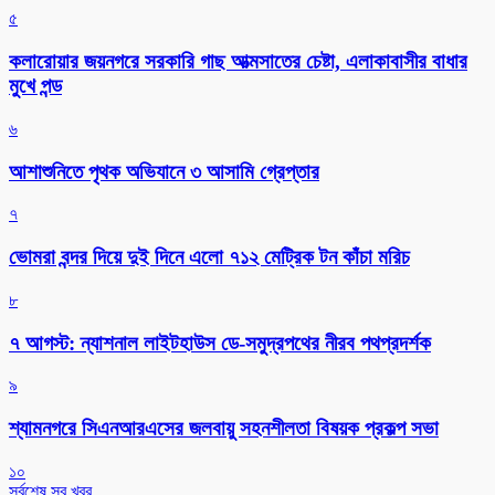
৫
কলারোয়ার জয়নগরে সরকারি গাছ আত্মসাতের চেষ্টা, এলাকাবাসীর বাধার
মুখে পন্ড
৬
আশাশুনিতে পৃথক অভিযানে ৩ আসামি গ্রেপ্তার
৭
ভোমরা বন্দর দিয়ে দুই দিনে এলো ৭১২ মেট্রিক টন কাঁচা মরিচ
৮
৭ আগস্ট: ন্যাশনাল লাইটহাউস ডে-সমুদ্রপথের নীরব পথপ্রদর্শক
৯
শ্যামনগরে সিএনআরএসের জলবায়ু সহনশীলতা বিষয়ক প্রকল্প সভা
১০
সর্বশেষ সব খবর