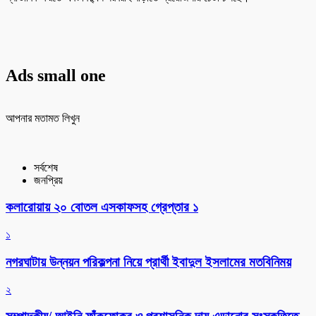
Ads small one
আপনার মতামত লিখুন
সর্বশেষ
জনপ্রিয়
কলারোয়ায় ২০ বোতল এসকাফসহ গ্রেপ্তার ১
১
নগরঘাটায় উন্নয়ন পরিকল্পনা নিয়ে প্রার্থী ইবাদুল ইসলামের মতবিনিময়
২