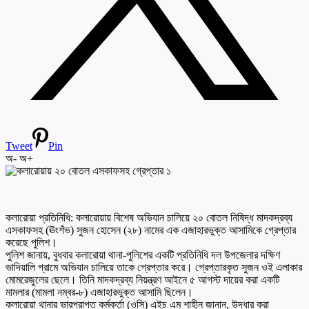
Tweet
Pin
অ-
অ+
কলারোয়া প্রতিনিধি: কলারোয়ায় বিশেষ অভিযান চালিয়ে ২০ বোতল নিষিদ্ধ মাদকদ্রব্য
এসকাফসহ (ঊংশঁভ) সুজন হোসেন (২৮) নামের এক এজাহারভুক্ত আসামিকে গ্রেপ্তার
করেছে পুলিশ।
পুলিশ জানায়, বুধবার কলারোয়া থানা-পুলিশের একটি প্রতিনিধি দল উপজেলার দক্ষিণ
ভাদিয়ালি গ্রামে অভিযান চালিয়ে তাকে গ্রেপ্তার করে। গ্রেপ্তারকৃত সুজন ওই এলাকার
মোমরেজুলের ছেলে। তিনি মাদকদ্রব্য নিয়ন্ত্রণ আইনে ৫ আগস্ট দায়ের করা একটি
মামলার (মামলা নম্বর-৮) এজাহারভুক্ত আসামি ছিলেন।
কলারোয়া থানার ভারপ্রাপ্ত কর্মকর্তা (ওসি) এইচ এম শাহীন জানান, উদ্ধার করা