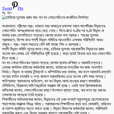
Tweet
Pin
অ-
অ+
সংবাদদাতা: গ্রীষ্মের প্রচ- দাবদাহ আর আষাঢ়ের ভ্যাপসা গরমে সাতক্ষীরায় বিদ্যুতের
লোডশেডিং আশঙ্কাজনক হারে বেড়ে গেছে। দিনে-রাতে ঘণ্টার পর ঘণ্টা বিদ্যুৎ না
থাকায় চরম ভোগান্তিতে পড়েছেন জেলার কয়েক লাখ গ্রাহক। শহরের তুলনায়
গ্রামাঞ্চলে, বিশেষ করে পল্লী বিদ্যুৎ সমিতির আওতাধীন এলাকায় পরিস্থিতি আরও
নাজুক। প্রচ- গরমে সবচেয়ে বেশি কষ্ট পাচ্ছে শিশু ও বয়স্করা।
পল্লী বিদ্যুৎ সমিতি সূত্রে জানা গেছে, চাহিদার তুলনায় প্রয়োজনীয় বিদ্যুতের বরাদ্দ
অনেক কম মেলায় এই পরিস্থিতির সৃষ্টি হয়েছে। বাধ্য হয়েই ফিডার ধরে ধরে লোডশেডিং
দিতে হচ্ছে।
ঘন ঘন লোডশেডিংয়ের প্রভাব পড়েছে জেলার ব্যবসা-বাণিজ্য ও সরকারি দপ্তরে।
ভোমরা কাস্টমস হাউসের কর্মকর্তারা জানান, বর্তমানের দাপ্তরিক সব কাজ অনলাইন
নির্ভর। বিদ্যুৎ না থাকায় ইন্টারনেট ও কম্পিউটার বন্ধ থাকছে, যার ফলে আমদানি-রপ্তানি
পণ্যের ফাইল তদারকি ও পণ্য খালাসে স্বাভাবিকের চেয়ে অনেক বেশি সময় লাগছে।
ক্ষতিগ্রস্ত গ্রাহকদের অভিযোগ, ঘন ঘন বিদ্যুৎ আসা-যাওয়ার কারণে বাসাবাড়ির
টেলিভিশন, ফ্রিজসহ দামি বৈদ্যুতিক সরঞ্জাম নষ্ট হচ্ছে। একই সঙ্গে শিল্পকারখানার
মালিকেরা জানান, লোডশেডিংয়ের কারণে উৎপাদন ব্যাহত হচ্ছে, যার ফলে বড় ধরনের
লোকসানের আশঙ্কা তৈরি হয়েছে।
শিক্ষার্থীদের অভিভাবকেরা জানান, বিদ্যুতের এই চরম সংকটে স্কুলপড়ুয়া ছেলেমেয়েদের
পড়াশোনায় মারাত্মক বিঘœ ঘটছে। গ্রামাঞ্চলের শিক্ষার্থীদের বাধ্য হয়ে মোমবাতি, হারিকেন
বা ল্যাম্প জ্বালিয়ে পড়তে বসতে হচ্ছে। বিদ্যুৎ বিভাগের কর্মকর্তারা জানান, পরিস্থিতি
স্বাভাবিক করতে এবং বিদ্যুৎ সরবরাহ বাড়াতে প্রয়োজনীয় চেষ্টা চলছে।