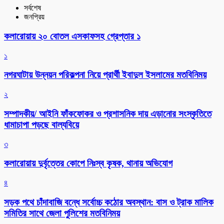
সর্বশেষ
জনপ্রিয়
কলারোয়ায় ২০ বোতল এসকাফসহ গ্রেপ্তার ১
১
নগরঘাটায় উন্নয়ন পরিকল্পনা নিয়ে প্রার্থী ইবাদুল ইসলামের মতবিনিময়
২
সম্পাদকীয়/ আইনি ফাঁকফোকর ও প্রশাসনিক দায় এড়ানোর সংস্কৃতিতে
ধামাচাপা পড়ছে বাল্যবিয়ে
৩
কলারোয়ায় দুর্বৃত্তের কোপে নিঃস্ব কৃষক, থানায় অভিযোগ
৪
সড়ক পথে চাঁদাবাজি বন্ধে সর্বোচ্চ কঠোর অবস্থান: বাস ও ট্রাক মালিক
সমিতির সাথে জেলা পুলিশের মতবিনিময়