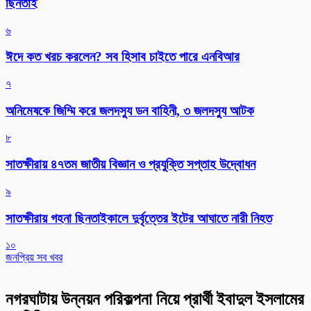
ছিনতাই
৬
ঈদে কত খরচ করলেন? সব হিসাব চাইতে পারে এনবিআর
৭
অনিমেষকে জিম্মি করে জলদস্যু ডন বাহিনী, ৩ জলদস্যু আটক
৮
সাতক্ষীরায় ৪৭তম জাতীয় বিজ্ঞান ও প্রযুক্তি সপ্তাহ উদ্বোধন
৯
সাতক্ষীরায় গহনা ছিনতাইকালে দুর্বৃত্তের ইটের আঘাতে নারী নিহত
১০
জনপ্রিয় সব খবর
নগরঘাটায় উন্নয়ন পরিকল্পনা নিয়ে প্রার্থী ইবাদুল ইসলামের