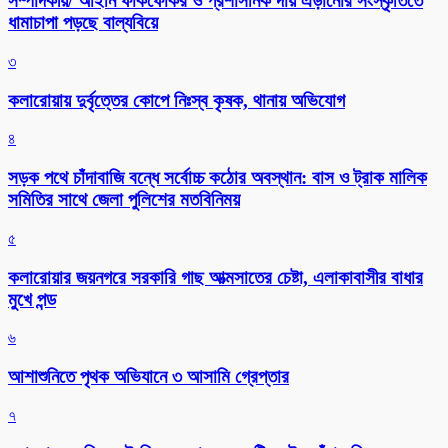
সম্পাদকীয়/ আইনি ফাঁকফোকর ও প্রশাসনিক দায় এড়ানোর সংস্কৃতিতে
ধামাচাপা পড়ছে বাল্যবিয়ে
৩
কলারোয়ায় দুর্বৃত্তের কোপে নিঃস্ব কৃষক, থানায় অভিযোগ
৪
সড়ক পথে চাঁদাবাজি বন্ধে সর্বোচ্চ কঠোর অবস্থান: বাস ও ট্রাক মালিক
সমিতির সাথে জেলা পুলিশের মতবিনিময়
৫
কলারোয়ার জয়নগরে সরকারি গাছ আত্মসাতের চেষ্টা, এলাকাবাসীর বাধার
মুখে পন্ড
৬
আশাশুনিতে পৃথক অভিযানে ৩ আসামি গ্রেপ্তার
৭