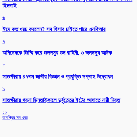
ছিনতাই
৬
ঈদে কত খরচ করলেন? সব হিসাব চাইতে পারে এনবিআর
৭
অনিমেষকে জিম্মি করে জলদস্যু ডন বাহিনী, ৩ জলদস্যু আটক
৮
সাতক্ষীরায় ৪৭তম জাতীয় বিজ্ঞান ও প্রযুক্তি সপ্তাহ উদ্বোধন
৯
সাতক্ষীরায় গহনা ছিনতাইকালে দুর্বৃত্তের ইটের আঘাতে নারী নিহত
১০
জনপ্রিয় সব খবর