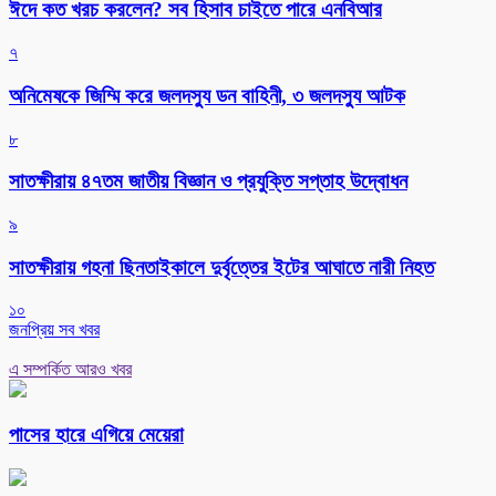
ঈদে কত খরচ করলেন? সব হিসাব চাইতে পারে এনবিআর
৭
অনিমেষকে জিম্মি করে জলদস্যু ডন বাহিনী, ৩ জলদস্যু আটক
৮
সাতক্ষীরায় ৪৭তম জাতীয় বিজ্ঞান ও প্রযুক্তি সপ্তাহ উদ্বোধন
৯
সাতক্ষীরায় গহনা ছিনতাইকালে দুর্বৃত্তের ইটের আঘাতে নারী নিহত
১০
জনপ্রিয় সব খবর
এ সম্পর্কিত আরও খবর
পাসের হারে এগিয়ে মেয়েরা