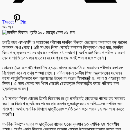
Tweet
Pin
অ-
অ+
চলতি বছর এসএসসি ও সমমানের পরীক্ষায় মানবিক বিভাগে ছেলেদের ফলাফলে বড় ধরনের
অবনমন দেখা গেছে। ৯টি সাধারণ শিক্ষা বোর্ডের ফলাফল বিশ্লেষণে দেখা যায়, মানবিক
বিভাগে ছাত্রদের পাসের হার ৪১ দশমিক ১৪ শতাংশ। অর্থাৎ এই বিভাগে পরীক্ষায় অংশ
নেওয়া প্রতি ১০০ জন ছাত্রের মধ্যে প্রায় ৫৯ জনই পাস করতে পারেনি।
সোমবার (১০ আগস্ট) প্রকাশিত ২০২৬ সালের এসএসসি ও সমমানের পরীক্ষার ফলাফল
বিশ্লেষণ করে এ তথ্য পাওয়া গেছে। এদিন সকাল ১০টায় শিক্ষা মন্ত্রণালয়ের সম্মেলন
কক্ষে আনুষ্ঠানিকভাবে ফল প্রকাশের উদ্বোধন করেন শিক্ষামন্ত্রী ড. আ ন ম এহছানুল হক
মিলন। এ সময় দেশের সব শিক্ষা বোর্ডের চেয়ারম্যান শিক্ষামন্ত্রীর কাছে পরীক্ষার ফল
হস্তান্তর করেন।
৯টি সাধারণ শিক্ষা বোর্ডের তিনটি বিভাগের মধ্যে মানবিকেই ছাত্রদের পাসের হার সবচেয়ে
কম। এ বিভাগে ছাত্রীদের পাসের হার অবশ্য তুলনামূলকভাবে বেশি—৫৪ দশমিক ৩৮
শতাংশ। অর্থাৎ মানবিক বিভাগে ছাত্রীদেরও প্রতি ১০০ জনে প্রায় ৪৬ জন পাস করতে
পারেনি।
মানবিক বিভাগের ছাত্র ও ছাত্রীদের পাসের হারের ব্যবধান ১৩ দশমিক ২৪ শতাংশীয়
পয়েন্ট। অর্থাৎ একই বিভাগে ছেলেদের তুলনায় মেয়েরা উল্লেখযোগ্যভাবে ভালো ফল