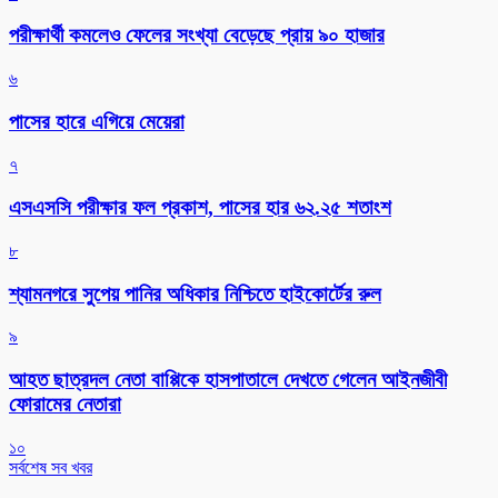
পরীক্ষার্থী কমলেও ফেলের সংখ্যা বেড়েছে প্রায় ৯০ হাজার
৬
পাসের হারে এগিয়ে মেয়েরা
৭
এসএসসি পরীক্ষার ফল প্রকাশ, পাসের হার ৬২.২৫ শতাংশ
৮
শ্যামনগরে সুপেয় পানির অধিকার নিশ্চিতে হাইকোর্টের রুল
৯
আহত ছাত্রদল নেতা বাপ্পিকে হাসপাতালে দেখতে গেলেন আইনজীবী
ফোরামের নেতারা
১০
সর্বশেষ সব খবর