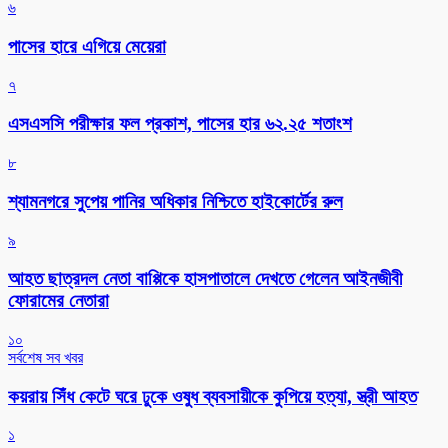
৬
পাসের হারে এগিয়ে মেয়েরা
৭
এসএসসি পরীক্ষার ফল প্রকাশ, পাসের হার ৬২.২৫ শতাংশ
৮
শ্যামনগরে সুপেয় পানির অধিকার নিশ্চিতে হাইকোর্টের রুল
৯
আহত ছাত্রদল নেতা বাপ্পিকে হাসপাতালে দেখতে গেলেন আইনজীবী
ফোরামের নেতারা
১০
সর্বশেষ সব খবর
কয়রায় সিঁধ কেটে ঘরে ঢুকে ওষুধ ব্যবসায়ীকে কুপিয়ে হত্যা, স্ত্রী আহত
১