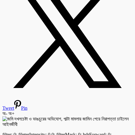
Tweet
Pin
অ-
অ+
filter: 0; fileterIntensity: 0.0; filterMask: 0; hdrForward: 0;