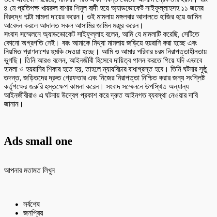
৪ মে প্রতিপক্ষ খায়রুল বাশার শিমুল বাদী হয়ে অ্যাডভোকেট সাইফুল্লাহসহ ১১ জনের
বিরুদ্ধে পাল্টা মামলা দায়ের করেন। ওই মামলায় মঙ্গলবার আদালতে হাজির হয়ে জামিন
আবেদন করলে আদালত সকল আসামির জামিন মঞ্জুর করেন।
সংবাদ সম্মেলনে অ্যাডভোকেট সাইফুল্লাহ বলেন, আমি যে মামলাটি করেছি, সেটিতে
কোনো অগ্রগতি নেই। বরং আমাকে মিথ্যা মামলায় জড়িয়ে হয়রানি করা হচ্ছে এবং
নিয়মিত প্রাণনাশের হুমকি দেওয়া হচ্ছে। আমি ও আমার পরিবার চরম নিরাপত্তাহীনতায়
ভুগছি। তিনি আরও বলেন, আইনজীবী হিসেবে দায়িত্ব পালন করতে গিয়ে যদি এভাবে
হামলা ও হয়রানির শিকার হতে হয়, তাহলে ন্যায়বিচার বাধাগ্রস্ত হবে। তিনি ঘটনার সুষ্ঠু
তদন্ত, জড়িতদের দ্রুত গ্রেফতার এবং নিজের নিরাপত্তা নিশ্চিত করার জন্য সংশ্লিষ্ট
কর্তৃপক্ষের জরুরি হস্তক্ষেপ কামনা করেন। সংবাদ সম্মেলনে উপস্থিত অন্যান্য
আইনজীবীরাও এ ঘটনায় উদ্বেগ প্রকাশ করে দ্রুত আইনগত ব্যবস্থা নেওয়ার দাবি
জানান।
Ads small one
আপনার মতামত লিখুন
সর্বশেষ
জনপ্রিয়