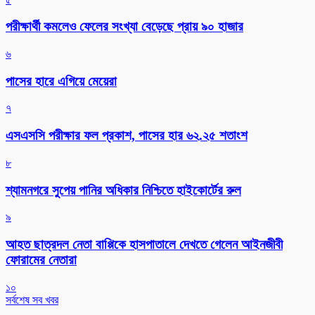
পরীক্ষার্থী কমলেও ফেলের সংখ্যা বেড়েছে প্রায় ৯০ হাজার
৬
পাসের হারে এগিয়ে মেয়েরা
৭
এসএসসি পরীক্ষার ফল প্রকাশ, পাসের হার ৬২.২৫ শতাংশ
৮
শ্যামনগরে সুপেয় পানির অধিকার নিশ্চিতে হাইকোর্টের রুল
৯
আহত ছাত্রদল নেতা বাপ্পিকে হাসপাতালে দেখতে গেলেন আইনজীবী
ফোরামের নেতারা
১০
সর্বশেষ সব খবর