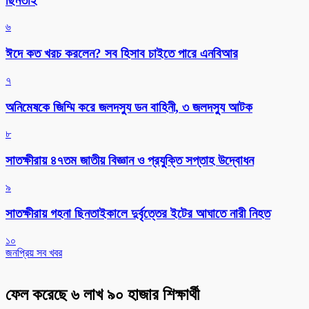
ছিনতাই
৬
ঈদে কত খরচ করলেন? সব হিসাব চাইতে পারে এনবিআর
৭
অনিমেষকে জিম্মি করে জলদস্যু ডন বাহিনী, ৩ জলদস্যু আটক
৮
সাতক্ষীরায় ৪৭তম জাতীয় বিজ্ঞান ও প্রযুক্তি সপ্তাহ উদ্বোধন
৯
সাতক্ষীরায় গহনা ছিনতাইকালে দুর্বৃত্তের ইটের আঘাতে নারী নিহত
১০
জনপ্রিয় সব খবর
ফেল করেছে ৬ লাখ ৯০ হাজার শিক্ষার্থী