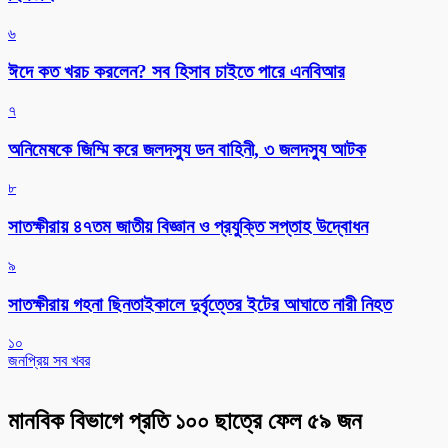
৬
ঈদে কত খরচ করলেন? সব হিসাব চাইতে পারে এনবিআর
৭
অনিমেষকে জিম্মি করে জলদস্যু ডন বাহিনী, ৩ জলদস্যু আটক
৮
সাতক্ষীরায় ৪৭তম জাতীয় বিজ্ঞান ও প্রযুক্তি সপ্তাহ উদ্বোধন
৯
সাতক্ষীরায় গহনা ছিনতাইকালে দুর্বৃত্তের ইটের আঘাতে নারী নিহত
১০
জনপ্রিয় সব খবর
মানবিক বিভাগে প্রতি ১০০ ছাত্রে ফেল ৫৯ জন