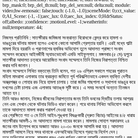
brp_mask:0; brp_del_th:null; brp_del_sen:null; delta:null; module:
video;hw-remosaic: false;touch: (-1.0, -1.0);sceneMode: 0;cct_value:
0;AI_Scene: (-1, -1);aec_lux: 0.0;aec_lux_index: 0;HdrStatus:
off;albedo: ;confidence: ;motionLevel: -1;weatherinfo:
null;temperature: 44;
নিজস্ব প্রতিনিধি : সাতক্ষীরায় জমিজমা সংক্রান্ত বিরোধকে কেন্দ্র করে হামলা ও
ভাঙচুরের ঘটনায় মামলা হলেও এখনো কোনো আসামি গ্রেপ্তার হয়নি। এরই মধ্যে পাল্টা
মামলা দিয়ে হয়রানি ও প্রাণনাশের হুমকির অভিযোগ তুলে আদালত প্রাঙ্গণে সংবাদ
সম্মেলন করেছেন আইনজীবী অ্যাডভোকেট এমডি সাইফুল্লাহ। মঙ্গলবার (৫ মে) দুপুরে
সাতক্ষীরা আদালত চত্বরে আয়োজিত সংবাদ সম্মেলনে তিনি নিজের নিরাপত্তা নিশ্চিত
করার দাবি জানান।
সংবাদ সম্মেলনে লিখিত বক্তব্যে তিনি বলেন, গত ২৬ এপ্রিল সকালে শহরের পুরাতন
মহিলা মাদরাসা এলাকায় তার ক্রয়কৃত জমিতে পূর্ব পরিকল্পিতভাবে একদল ব্যক্তি দেশীয়
অস্ত্রশস্ত্র ও লোহার রড নিয়ে হামলা চালায়। তারা জমির গাছপালা ও স্থাপনা ভাঙচুর করে
দখলের চেষ্টা চালায় এবং এলাকায় আতঙ্ক সৃষ্টি করে। এ সময় সংঘর্ষে অন্তত তিনজন
আহত হন।
তিনি আরও জানান, নিজের জীবনের নিরাপত্তার জন্য তিনি ভবনের দ্বিতীয় তলায় আশ্রয়
নেন এবং সেখান থেকে ঘটনার ভিডিও ধারণ করেন। পরে থানায় লিখিত অভিযোগ করলে
তাকে আদালতে মামলা করার পরামর্শ দেওয়া হয়।
এর প্রেক্ষিতে গত ৩ মে তিনি আইন-শৃঙ্খলা বিঘœকারী (দ্রুত বিচার) আইনের ৪/৫ ধারায়
সাতক্ষীরার আমলী-১ নং আদালতে মামলা দায়ের করেন। মামলায় সোহাগ সরদারসহ ২৪
জনের নাম উল্লেখ করে অজ্ঞাত আরও ২০-৩০ জনকে আসামি করা হয়। আদালত
মামলাটি আমলে নিয়ে সদর থানাকে এফআইআর হিসেবে গ্রহণের নির্দেশ দেন।
তবে অভিযোগ রয়েছে, মামলার পরও এখন পর্যন্ত কোনো আসামি গ্রেফতার হয়নি। বরং