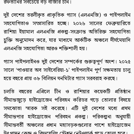
রফতানির সবচেয়ে বড় বাজার চীন।
দুই দেশের তরলীকৃত প্রাকৃতিক গ্যাস (এলএনজি) ও পাইপলাইন
সহযোগিতাও সম্প্রসারিত হচ্ছে। ২০২৬ সালের ফেব্রুয়ারিতে
রাশিয়া ইয়ামাল এলএনজি প্রকল্প-সংক্রান্ত অতিরিক্ত সহযোগিতা
চুক্তি অনুমোদন করে, যার মাধ্যমে আর্কটিক অঞ্চলে দীর্ঘমেয়াদি
এলএনজি সহযোগিতা আরও শক্তিশালী হয়।
গ্যাস পাইপলাইনও দুই দেশের সম্পর্কের গুরুত্বপূর্ণ অংশ। ২০২৫
সালে ‘পাওয়ার অব সাইবেরিয়া-১’ পাইপলাইন পূর্ণ সক্ষমতায় চালু
হয়ে বছরে প্রায় ৩৮ বিলিয়ন ঘনমিটার গ্যাস সরবরাহ করছে।
চলতি বছরের এপ্রিলে চীন ও রাশিয়ার কয়েকটি প্রতিষ্ঠান
সীমান্তজুড়ে হাইড্রোজেন পরিবহন করিডর গড়ে তোলার বিষয়ে
সমঝোতা স্মারক সই করেছে। এটি দুই দেশের মধ্যে প্রথম
সীমান্তপার হাইড্রোজেন পরিবহন প্রকল্প। পরিকল্পনা অনুযায়ী
সীমান্তবর্তী অঞ্চলের প্রধান মহাসড়কগুলোর পাশে হাইড্রোজেন
উৎপাদন কেন্দ্র ও রিফুয়েলিং স্টেশন নেটওয়ার্ক গড়ে তোলা হবে।