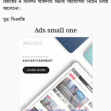
রিয়্যাক্টর ও ফিউশন গবেষণায় সম্ভাব্য সহযোগিতা নিয়েও চলছে
আলোচনা।
সূত্র: সিএমজি
Ads small one