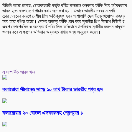
বিজিবি আরো জানায়, চোরাকারবারী কর্তৃক বর্ণিত মালামাল শুল্ককর ফাঁকি দিয়ে অবৈধভাবে
ভারত হতে বাংলাদেশে পাচার করায় জব্দ করা হয়। এভাবে ভারতীয় দ্রব্য সামগ্রী
চোরাচালানের কারণে দেশীয় শিল্প ক্ষতিগ্রস্থ হবার পাশাপাশি দেশ উল্লেখযোগ্য রাজস্ব
আয় হতে বঞ্চিত হচ্ছে। দেশের রাজস্ব ফাঁকি রোধ করে স্থানীয় শিল্প বিকাশে বিজিবি’র
এরূপ দেশপ্রেমিক ও জনস্বার্থে পরিচালিত অভিযানে উপস্থিত স্থানীয় জনগন সাধুবাদ
জ্ঞাপন করে এ ধরণের অভিযান অব্যাহত রাখার জন্য অনুরোধ করেন।
এ সম্পর্কিত আরও খবর
কলারোয়া সীমান্তে সাড়ে ১০ লাখ টাকার ভারতীয় পণ্য জব্দ
কলারোয়ায় ২০ বোতল এসকাফসহ গ্রেপ্তার ১