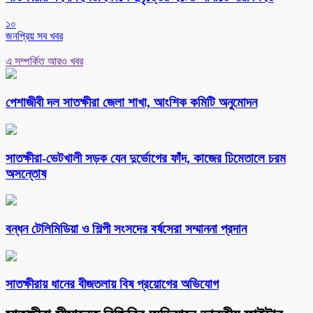
১০
জনপ্রিয় সব খবর
এ সম্পর্কিত আরও খবর
পেশাজীবী দল সাতক্ষীরা জেলা শাখা, আংশিক কমিটি অনুমোদন
সাতক্ষীরা-ভেটখালী সড়ক যেন দুর্ভোগের ফাঁদ, কাজের ঢিমেতালে চরম
অসন্তোষ
বন্ধন টেলিমিডিয়া ও শিল্পী সংসদের বর্ষসেরা সম্মাননা প্রদান
সাতক্ষীরায় ধানের বীজতলায় বিষ প্রয়োগের অভিযোগ