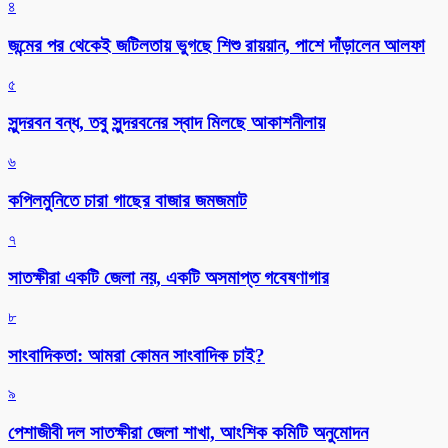
৪
জন্মের পর থেকেই জটিলতায় ভুগছে শিশু রায়য়ান, পাশে দাঁড়ালেন আলফা
৫
সুন্দরবন বন্ধ, তবু সুন্দরবনের স্বাদ মিলছে আকাশনীলায়
৬
কপিলমুনিতে চারা গাছের বাজার জমজমাট
৭
সাতক্ষীরা একটি জেলা নয়, একটি অসমাপ্ত গবেষণাগার
৮
সাংবাদিকতা: আমরা কোমন সাংবাদিক চাই?
৯
পেশাজীবী দল সাতক্ষীরা জেলা শাখা, আংশিক কমিটি অনুমোদন