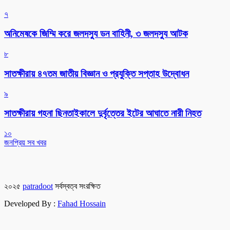
৭
অনিমেষকে জিম্মি করে জলদস্যু ডন বাহিনী, ৩ জলদস্যু আটক
৮
সাতক্ষীরায় ৪৭তম জাতীয় বিজ্ঞান ও প্রযুক্তি সপ্তাহ উদ্বোধন
৯
সাতক্ষীরায় গহনা ছিনতাইকালে দুর্বৃত্তের ইটের আঘাতে নারী নিহত
১০
জনপ্রিয় সব খবর
২০২৫
patradoot
সর্বস্বত্ব সংরক্ষিত
Developed By :
Fahad Hossain