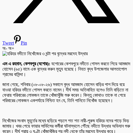
Tweet
Pin
অ-
অ+
এম এ রহমান, কেশবপুর (যশোর):
যশোরের কেশবপুরে নদীতে গোসল করতে গিয়ে আমজাদ
হোসেন (৬৫) নামে এক বৃদ্ধের করুন মৃত্যু হয়েছে। নিহত বৃদ্ধ উপজেলার আলতাপোল
গ্রামের বাসিন্দা।
জানা গেছে, শনিবার (০৮-০৮-২৬) সকালে বৃদ্ধ আমজাদ হোসেন বাড়ির পাশ দিয়ে বয়ে
যাওয়া হরিহর নদীতে গোসল করতে নামেন। দীর্ঘ সময় অতিবাহিত হলেও তিনি বাড়িতে না
ফেরায় পরিবারের লোকজন তাকে খোঁজাখুঁজি শুরু করেন। কিন্তু কোথাও তাকে না পেয়ে
পরিবারের লোকজন একপর্যায়ে নিশ্চিত হন যে, তিনি পানিতে নিখোঁজ হয়েছেন।
নিখোঁজের সংবাদ মুহূর্তের মধ্যে ছড়িয়ে পড়লে শত শত নারী-পুরুষ হরিহর নদের পাড়ে ভিড়
জামায়। খবর পেয়ে ফায়ার সার্ভিসের কর্মীরা ঘটনাস্থলে পৌঁছে নদীতে উদ্ধার অভিযান শুরু
করেন। দীর্ঘ প্রায় ৩ ঘণ্টা খোঁজাখুঁজির পর নদী থেকে তাঁর মরদেহ উদ্ধার করে।