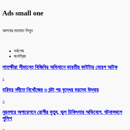
Ads small one
আপনার মতামত লিখুন
সর্বশেষ
জনপ্রিয়
সাতক্ষীরা সীমান্তে বিজিবির অভিযানে ভারতীয় ফাইটার মোরগ আটক
১
হরিহর নদীতে নিখোঁজের ৩ ঘন্টা পর বৃদ্ধের মরদেহ উদ্ধার
২
নুরনগরে অপারেশনে রোগীর মৃত্যু, ভুল চিকিৎসার অভিযোগ, ঘটনাস্থলে
পুলিশ
৩