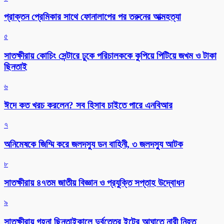
প্রাক্তন প্রেমিকার সাথে ফোনালাপের পর তরুনের আত্মহত্যা
৫
সাতক্ষীরায় কোচিং সেন্টারে ঢুকে পরিচালককে কুপিয়ে পিটিয়ে জখম ও টাকা
ছিনতাই
৬
ঈদে কত খরচ করলেন? সব হিসাব চাইতে পারে এনবিআর
৭
অনিমেষকে জিম্মি করে জলদস্যু ডন বাহিনী, ৩ জলদস্যু আটক
৮
সাতক্ষীরায় ৪৭তম জাতীয় বিজ্ঞান ও প্রযুক্তি সপ্তাহ উদ্বোধন
৯
সাতক্ষীরায় গহনা ছিনতাইকালে দুর্বৃত্তের ইটের আঘাতে নারী নিহত