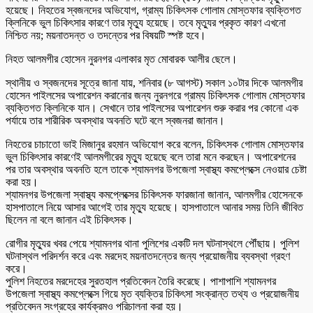
হয়েছে। নিহতের স্বজনদের অভিযোগ, গ্রাম্য চিকিৎসক গোলাম মোস্তফার ব্যক্তিগত
ক্লিনিকে ভুল চিকিৎসার কারণে তার মৃত্যু হয়েছে। তবে মৃত্যুর প্রকৃত কারণ এখনো
নিশ্চিত নয়; ময়নাতদন্ত ও তদন্তের পর বিষয়টি স্পষ্ট হবে।
নিহত আলমগীর হোসেন নুরনগর এলাকার মৃত মোবারক আলীর ছেলে।
স্থানীয় ও স্বজনদের সূত্রে জানা যায়, শনিবার (৮ আগস্ট) সকাল ১০টার দিকে আলমগীর
হোসেন পাইলসের অপারেশন করানোর জন্য নুরনগরে গ্রাম্য চিকিৎসক গোলাম মোস্তফার
ব্যক্তিগত ক্লিনিকে যান। সেখানে তার পাইলসের অপারেশন শুরু করার পর কোনো এক
পর্যায়ে তার শারীরিক অবস্থার অবনতি ঘটে বলে স্বজনরা জানান।
নিহতের চাচাতো ভাই মিজানুর রহমান অভিযোগ করে বলেন, চিকিৎসক গোলাম মোস্তফার
ভুল চিকিৎসার কারণেই আলমগীরের মৃত্যু হয়েছে বলে তারা মনে করছেন। অপারেশনের
পর তার অবস্থার অবনতি হলে তাকে শ্যামনগর উপজেলা স্বাস্থ্য কমপ্লেক্সে নেওয়ার চেষ্টা
করা হয়।
শ্যামনগর উপজেলা স্বাস্থ্য কমপ্লেক্সের চিকিৎসক ফারজানা জানান, আলমগীর হোসেনকে
হাসপাতালে নিয়ে আসার আগেই তার মৃত্যু হয়েছে। হাসপাতালে আনার সময় তিনি জীবিত
ছিলেন না বলে জানান এই চিকিৎসক।
রোগীর মৃত্যুর খবর পেয়ে শ্যামনগর থানা পুলিশের একটি দল ঘটনাস্থলে পৌঁছায়। পুলিশ
ঘটনাস্থল পরিদর্শন করে এবং মরদেহ ময়নাতদন্তের জন্য প্রয়োজনীয় ব্যবস্থা গ্রহণ
করে।
পুলিশ নিহতের মরদেহের সুরতহাল প্রতিবেদন তৈরি করেছে। পাশাপাশি শ্যামনগর
উপজেলা স্বাস্থ্য কমপ্লেক্সে গিয়ে মৃত ব্যক্তির চিকিৎসা সংক্রান্ত তথ্য ও প্রয়োজনীয়
প্রতিবেদন সংগ্রহের কার্যক্রমও পরিচালনা করা হয়।