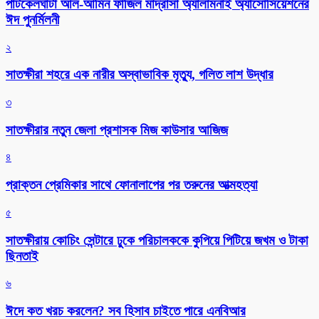
পাটকেলঘাটা আল-আমিন ফাজিল মাদ্রাসা অ্যালামনাই অ্যাসোসিয়েশনের
ঈদ পুনর্মিলনী
২
সাতক্ষীরা শহরে এক নারীর অস্বাভাবিক মৃত্যু, গলিত লাশ উদ্ধার
৩
সাতক্ষীরার নতুন জেলা প্রশাসক মিজ কাউসার আজিজ
৪
প্রাক্তন প্রেমিকার সাথে ফোনালাপের পর তরুনের আত্মহত্যা
৫
সাতক্ষীরায় কোচিং সেন্টারে ঢুকে পরিচালককে কুপিয়ে পিটিয়ে জখম ও টাকা
ছিনতাই
৬
ঈদে কত খরচ করলেন? সব হিসাব চাইতে পারে এনবিআর