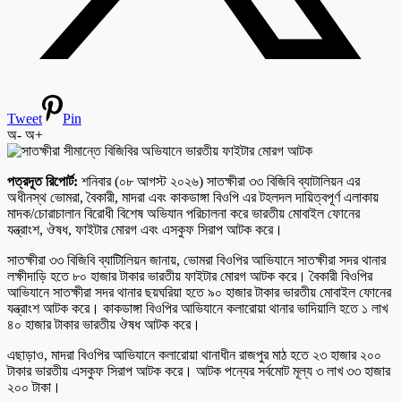
Tweet
Pin
অ-
অ+
পত্রদূত রিপোর্ট:
শনিবার (০৮ আগস্ট ২০২৬) সাতক্ষীরা ৩৩ বিজিবি ব্যাটালিয়ন এর
অধীনস্থ ভোমরা, বৈকারী, মাদরা এবং কাকডাঙ্গা বিওপি এর টহলদল দায়িত্বপূর্ণ এলাকায়
মাদক/চোরাচালান বিরোধী বিশেষ অভিযান পরিচালনা করে ভারতীয় মোবাইল ফোনের
যন্ত্রাংশ, ঔষধ, ফাইটার মোরগ এবং এসকুফ সিরাপ আটক করে।
সাতক্ষীরা ৩৩ বিজিবি ব্যাটিালিয়ন জানায়, ভোমরা বিওপির আভিযানে সাতক্ষীরা সদর থানার
লক্ষীদাড়ি হতে ৮০ হাজার টাকার ভারতীয় ফাইটার মোরগ আটক করে। বৈকারী বিওপির
আভিযানে সাতক্ষীরা সদর থানার ছয়ঘরিয়া হতে ৯০ হাজার টাকার ভারতীয় মোবাইল ফোনের
যন্ত্রাংশ আটক করে। কাকডাঙ্গা বিওপির আভিযানে কলারোয়া থানার ভাদিয়ালি হতে ১ লাখ
৪০ হাজার টাকার ভারতীয় ঔষধ আটক করে।
এছাড়াও, মাদরা বিওপির আভিযানে কলারোয়া থানাধীন রাজপুর মাঠ হতে ২৩ হাজার ২০০
টাকার ভারতীয় এসকুফ সিরাপ আটক করে। আটক পন্যের সর্বমোট মূল্য ৩ লাখ ৩৩ হাজার
২০০ টাকা।