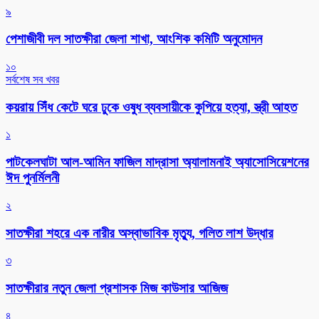
৯
পেশাজীবী দল সাতক্ষীরা জেলা শাখা, আংশিক কমিটি অনুমোদন
১০
সর্বশেষ সব খবর
কয়রায় সিঁধ কেটে ঘরে ঢুকে ওষুধ ব্যবসায়ীকে কুপিয়ে হত্যা, স্ত্রী আহত
১
পাটকেলঘাটা আল-আমিন ফাজিল মাদ্রাসা অ্যালামনাই অ্যাসোসিয়েশনের
ঈদ পুনর্মিলনী
২
সাতক্ষীরা শহরে এক নারীর অস্বাভাবিক মৃত্যু, গলিত লাশ উদ্ধার
৩
সাতক্ষীরার নতুন জেলা প্রশাসক মিজ কাউসার আজিজ
৪