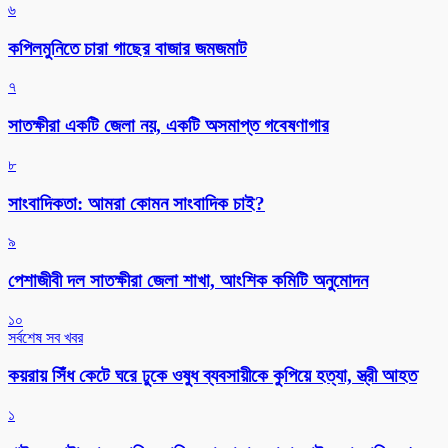
৬
কপিলমুনিতে চারা গাছের বাজার জমজমাট
৭
সাতক্ষীরা একটি জেলা নয়, একটি অসমাপ্ত গবেষণাগার
৮
সাংবাদিকতা: আমরা কোমন সাংবাদিক চাই?
৯
পেশাজীবী দল সাতক্ষীরা জেলা শাখা, আংশিক কমিটি অনুমোদন
১০
সর্বশেষ সব খবর
কয়রায় সিঁধ কেটে ঘরে ঢুকে ওষুধ ব্যবসায়ীকে কুপিয়ে হত্যা, স্ত্রী আহত
১