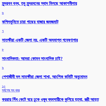
সুন্দরবন বন্ধ, তবু সুন্দরবনের স্বাদ মিলছে আকাশনীলায়
৬
কপিলমুনিতে চারা গাছের বাজার জমজমাট
৭
সাতক্ষীরা একটি জেলা নয়, একটি অসমাপ্ত গবেষণাগার
৮
সাংবাদিকতা: আমরা কোমন সাংবাদিক চাই?
৯
পেশাজীবী দল সাতক্ষীরা জেলা শাখা, আংশিক কমিটি অনুমোদন
১০
সর্বশেষ সব খবর
কয়রায় সিঁধ কেটে ঘরে ঢুকে ওষুধ ব্যবসায়ীকে কুপিয়ে হত্যা, স্ত্রী আহত