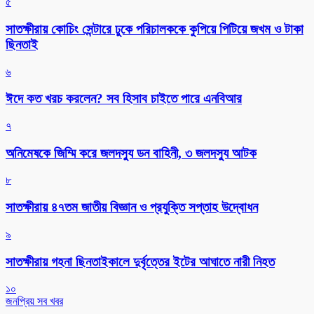
৫
সাতক্ষীরায় কোচিং সেন্টারে ঢুকে পরিচালককে কুপিয়ে পিটিয়ে জখম ও টাকা
ছিনতাই
৬
ঈদে কত খরচ করলেন? সব হিসাব চাইতে পারে এনবিআর
৭
অনিমেষকে জিম্মি করে জলদস্যু ডন বাহিনী, ৩ জলদস্যু আটক
৮
সাতক্ষীরায় ৪৭তম জাতীয় বিজ্ঞান ও প্রযুক্তি সপ্তাহ উদ্বোধন
৯
সাতক্ষীরায় গহনা ছিনতাইকালে দুর্বৃত্তের ইটের আঘাতে নারী নিহত
১০
জনপ্রিয় সব খবর