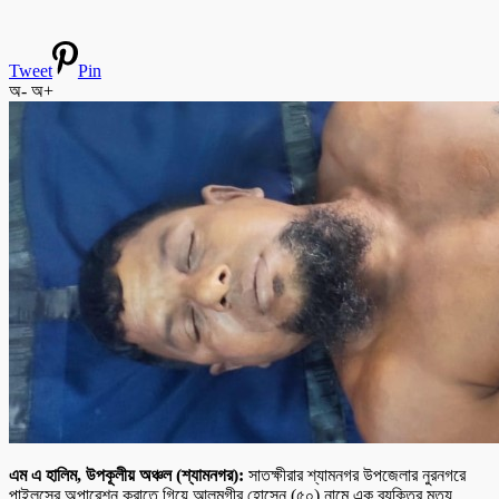
Tweet
Pin
অ-
অ+
এম এ হালিম, উপকূলীয় অঞ্চল (শ্যামনগর):
সাতক্ষীরার শ্যামনগর উপজেলার নুরনগরে
পাইলসের অপারেশন করাতে গিয়ে আলমগীর হোসেন (৫০) নামে এক ব্যক্তির মৃত্যু