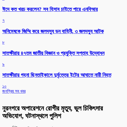
ঈদে কত খরচ করলেন? সব হিসাব চাইতে পারে এনবিআর
৭
অনিমেষকে জিম্মি করে জলদস্যু ডন বাহিনী, ৩ জলদস্যু আটক
৮
সাতক্ষীরায় ৪৭তম জাতীয় বিজ্ঞান ও প্রযুক্তি সপ্তাহ উদ্বোধন
৯
সাতক্ষীরায় গহনা ছিনতাইকালে দুর্বৃত্তের ইটের আঘাতে নারী নিহত
১০
জনপ্রিয় সব খবর
নুরনগরে অপারেশনে রোগীর মৃত্যু, ভুল চিকিৎসার
অভিযোগ, ঘটনাস্থলে পুলিশ