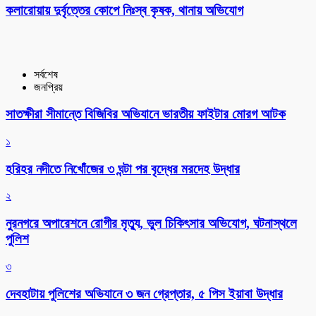
কলারোয়ায় দুর্বৃত্তের কোপে নিঃস্ব কৃষক, থানায় অভিযোগ
সর্বশেষ
জনপ্রিয়
সাতক্ষীরা সীমান্তে বিজিবির অভিযানে ভারতীয় ফাইটার মোরগ আটক
১
হরিহর নদীতে নিখোঁজের ৩ ঘন্টা পর বৃদ্ধের মরদেহ উদ্ধার
২
নুরনগরে অপারেশনে রোগীর মৃত্যু, ভুল চিকিৎসার অভিযোগ, ঘটনাস্থলে
পুলিশ
৩
দেবহাটায় পুলিশের অভিযানে ৩ জন গ্রেপ্তার, ৫ পিস ইয়াবা উদ্ধার