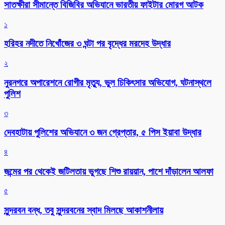
সাতক্ষীরা সীমান্তে বিজিবির অভিযানে ভারতীয় ফাইটার মোরগ আটক
১
হরিহর নদীতে নিখোঁজের ৩ ঘন্টা পর বৃদ্ধের মরদেহ উদ্ধার
২
নুরনগরে অপারেশনে রোগীর মৃত্যু, ভুল চিকিৎসার অভিযোগ, ঘটনাস্থলে
পুলিশ
৩
দেবহাটায় পুলিশের অভিযানে ৩ জন গ্রেপ্তার, ৫ পিস ইয়াবা উদ্ধার
৪
জন্মের পর থেকেই জটিলতায় ভুগছে শিশু রায়য়ান, পাশে দাঁড়ালেন আলফা
৫
সুন্দরবন বন্ধ, তবু সুন্দরবনের স্বাদ মিলছে আকাশনীলায়