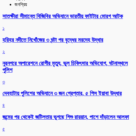
জনপ্রিয়
সাতক্ষীরা সীমান্তে বিজিবির অভিযানে ভারতীয় ফাইটার মোরগ আটক
১
হরিহর নদীতে নিখোঁজের ৩ ঘন্টা পর বৃদ্ধের মরদেহ উদ্ধার
২
নুরনগরে অপারেশনে রোগীর মৃত্যু, ভুল চিকিৎসার অভিযোগ, ঘটনাস্থলে
পুলিশ
৩
দেবহাটায় পুলিশের অভিযানে ৩ জন গ্রেপ্তার, ৫ পিস ইয়াবা উদ্ধার
৪
জন্মের পর থেকেই জটিলতায় ভুগছে শিশু রায়য়ান, পাশে দাঁড়ালেন আলফা
৫