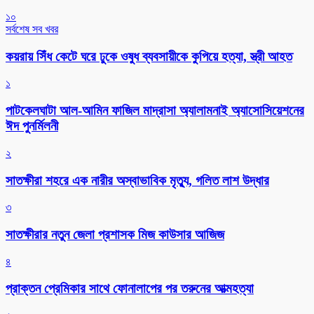
১০
সর্বশেষ সব খবর
কয়রায় সিঁধ কেটে ঘরে ঢুকে ওষুধ ব্যবসায়ীকে কুপিয়ে হত্যা, স্ত্রী আহত
১
পাটকেলঘাটা আল-আমিন ফাজিল মাদ্রাসা অ্যালামনাই অ্যাসোসিয়েশনের
ঈদ পুনর্মিলনী
২
সাতক্ষীরা শহরে এক নারীর অস্বাভাবিক মৃত্যু, গলিত লাশ উদ্ধার
৩
সাতক্ষীরার নতুন জেলা প্রশাসক মিজ কাউসার আজিজ
৪
প্রাক্তন প্রেমিকার সাথে ফোনালাপের পর তরুনের আত্মহত্যা