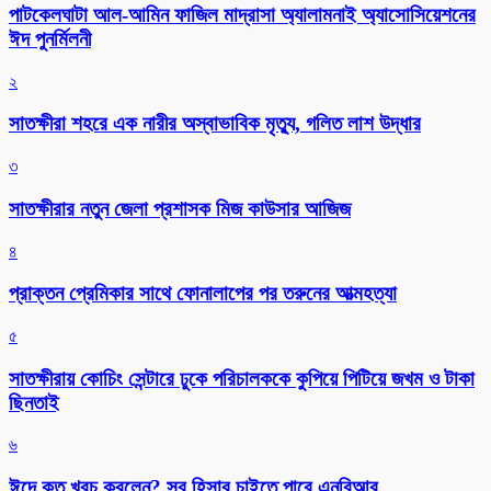
পাটকেলঘাটা আল-আমিন ফাজিল মাদ্রাসা অ্যালামনাই অ্যাসোসিয়েশনের
ঈদ পুনর্মিলনী
২
সাতক্ষীরা শহরে এক নারীর অস্বাভাবিক মৃত্যু, গলিত লাশ উদ্ধার
৩
সাতক্ষীরার নতুন জেলা প্রশাসক মিজ কাউসার আজিজ
৪
প্রাক্তন প্রেমিকার সাথে ফোনালাপের পর তরুনের আত্মহত্যা
৫
সাতক্ষীরায় কোচিং সেন্টারে ঢুকে পরিচালককে কুপিয়ে পিটিয়ে জখম ও টাকা
ছিনতাই
৬
ঈদে কত খরচ করলেন? সব হিসাব চাইতে পারে এনবিআর