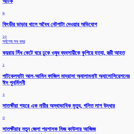
আটক
৯
ফিংড়ীর ডাড়ার খালে অবৈধ নেটপাটা দেওয়ার অভিযোগ
১০
সর্বশেষ সব খবর
কয়রায় সিঁধ কেটে ঘরে ঢুকে ওষুধ ব্যবসায়ীকে কুপিয়ে হত্যা, স্ত্রী আহত
১
পাটকেলঘাটা আল-আমিন ফাজিল মাদ্রাসা অ্যালামনাই অ্যাসোসিয়েশনের
ঈদ পুনর্মিলনী
২
সাতক্ষীরা শহরে এক নারীর অস্বাভাবিক মৃত্যু, গলিত লাশ উদ্ধার
৩
সাতক্ষীরার নতুন জেলা প্রশাসক মিজ কাউসার আজিজ