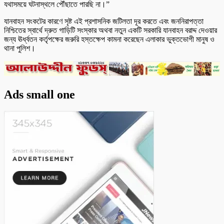
যথাসময়ে ঘটনাস্থলে পৌঁছাতে পারছি না।”
যানবাহন সংকটের কারণে সৃষ্ট এই প্রশাসনিক জটিলতা দূর করতে এবং জননিরাপত্তা
নিশ্চিতের স্বার্থে দ্রুত গাড়িটি সংস্কার অথবা নতুন একটি সরকারি যানবাহন বরাদ্দ দেওয়ার
জন্য ঊর্ধ্বতন কর্তৃপক্ষের জরুরি হস্তক্ষেপ কামনা করেছেন এলাকার ভুক্তভোগী মানুষ ও
থানা পুলিশ।
Ads small one