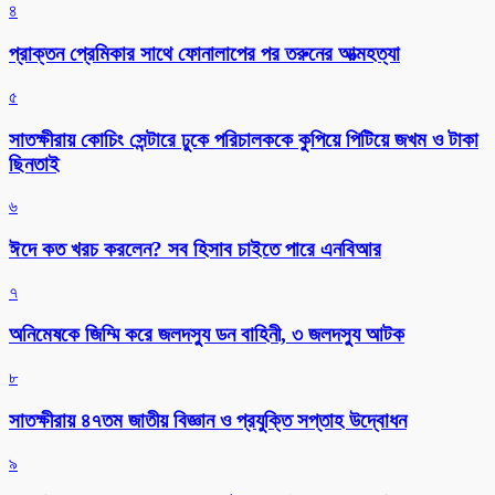
৪
প্রাক্তন প্রেমিকার সাথে ফোনালাপের পর তরুনের আত্মহত্যা
৫
সাতক্ষীরায় কোচিং সেন্টারে ঢুকে পরিচালককে কুপিয়ে পিটিয়ে জখম ও টাকা
ছিনতাই
৬
ঈদে কত খরচ করলেন? সব হিসাব চাইতে পারে এনবিআর
৭
অনিমেষকে জিম্মি করে জলদস্যু ডন বাহিনী, ৩ জলদস্যু আটক
৮
সাতক্ষীরায় ৪৭তম জাতীয় বিজ্ঞান ও প্রযুক্তি সপ্তাহ উদ্বোধন
৯