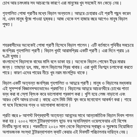
চোখ আর চমৎকার সব আচরণের কারণে এরা মানুষের খুব সহজেই মন কেড়ে নেয়।
গৃহপালিত পোষা প্রাণীর মধ্যে বিড়াল অন্যতম। আদুরে চেহারার এই প্রাণী পছন্দ করেন
না, এমন মানুষ খুঁজে পাওয়া দুষ্কর। আজ থেকে দশ হাজার বছর আগেও মানুষ বিড়াল
পুষত।
শহরবাসীদের অনেকেই পোষা প্রাণী হিসেবে বিড়াল পালেন। এটি বর্তমানে পৃথিবীর সবচেয়ে
জনপ্রিয় গৃহপালিত প্রাণী। বিড়াল খুবই আরামপ্রিয় একটি প্রাণী। এরা দিনে প্রায় ১৪
ঘণ্টা ঘুমায়।
বাংলাদেশে বিড়ালকে বাঘের মাসি বলে ডাকা হয়। অনেকে বিড়াল পোষেন ইঁদুর মারার
জন্য। তাছাড়া দুধ, মাছ, মাংস বিড়ালের প্রিয় খাবার। এরা খুবই নিঃশব্দে চলাফেরা করতে
পারে। কারণ এদের পায়ের নীচে খুব নরম মাংসপিন্ড থাকে।
বিড়াল একটি অত্যন্ত জনপ্রিয় গৃহপালিত ও আদুরে প্রাণী। মানুষ ও বিড়ালের মধ্যকার
এই সুসম্পর্ক বিজ্ঞানসম্মতভাবেও প্রমাণিত। বিড়ালের আদুরে আচরণধীরে চোখের পাতা
বন্ধ করা বা স্লো ব্লিংক করে ভালোবাসা প্রকাশ করা। খুশি হয়ে লেজ নাড়ানো এবং
আরও বেশি আদর চাওয়া। কাছে এসে মিউ মিউ শব্দ করে মনোযোগ আকর্ষণ করা। গায়ে
গা ঘষে নিজেদের গন্ধ ও ভালোবাসা জানানো।
প্রতি বছর ৮ আগস্ট বিশ্বব্যাপী অত্যন্ত আনন্দের সাথে আন্তর্জাতিক বিড়াল দিবস পালন
করা হয়। ২০০২ সালে ইন্টারন্যাশনাল ফান্ড ফর অ্যানিম্যাল ওয়েলফেয়ার এই বিশেষ
দিনটির সূচনা করে। পরবর্তীতে ২০২০ সাল থেকে বিড়ালদের স্বাস্থ্য ও সুরক্ষায় নিয়োজিত
অলাভজনক সংস্থা ইন্টারন্যাশনাল ক্যাট কেয়ার এই দিবসটি পরিচালনার দায়িত্ব নেয়।