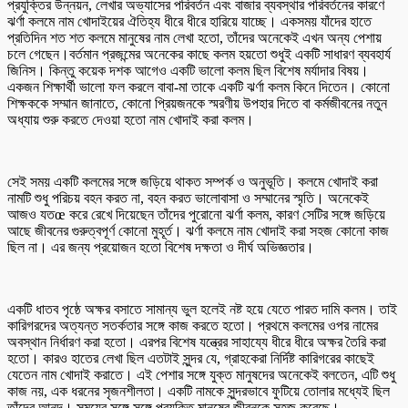
প্রযুক্তির উন্নয়ন, লেখার অভ্যাসের পরিবর্তন এবং বাজার ব্যবস্থার পরিবর্তনের কারণে
ঝর্ণা কলমে নাম খোদাইয়ের ঐতিহ্য ধীরে ধীরে হারিয়ে যাচ্ছে। একসময় যাঁদের হাতে
প্রতিদিন শত শত কলমে মানুষের নাম লেখা হতো, তাঁদের অনেকেই এখন অন্য পেশায়
চলে গেছেন।বর্তমান প্রজন্মের অনেকের কাছে কলম হয়তো শুধুই একটি সাধারণ ব্যবহার্য
জিনিস। কিন্তু কয়েক দশক আগেও একটি ভালো কলম ছিল বিশেষ মর্যাদার বিষয়।
একজন শিক্ষার্থী ভালো ফল করলে বাবা-মা তাকে একটি ঝর্ণা কলম কিনে দিতেন। কোনো
শিক্ষককে সম্মান জানাতে, কোনো প্রিয়জনকে স্মরণীয় উপহার দিতে বা কর্মজীবনের নতুন
অধ্যায় শুরু করতে দেওয়া হতো নাম খোদাই করা কলম।
সেই সময় একটি কলমের সঙ্গে জড়িয়ে থাকত সম্পর্ক ও অনুভূতি। কলমে খোদাই করা
নামটি শুধু পরিচয় বহন করত না, বহন করত ভালোবাসা ও সম্মানের স্মৃতি। অনেকেই
আজও যতœ করে রেখে দিয়েছেন তাঁদের পুরোনো ঝর্ণা কলম, কারণ সেটির সঙ্গে জড়িয়ে
আছে জীবনের গুরুত্বপূর্ণ কোনো মুহূর্ত। ঝর্ণা কলমে নাম খোদাই করা সহজ কোনো কাজ
ছিল না। এর জন্য প্রয়োজন হতো বিশেষ দক্ষতা ও দীর্ঘ অভিজ্ঞতার।
একটি ধাতব পৃষ্ঠে অক্ষর বসাতে সামান্য ভুল হলেই নষ্ট হয়ে যেতে পারত দামি কলম। তাই
কারিগরদের অত্যন্ত সতর্কতার সঙ্গে কাজ করতে হতো। প্রথমে কলমের ওপর নামের
অবস্থান নির্ধারণ করা হতো। এরপর বিশেষ যন্ত্রের সাহায্যে ধীরে ধীরে অক্ষর তৈরি করা
হতো। কারও হাতের লেখা ছিল এতটাই সুন্দর যে, গ্রাহকেরা নির্দিষ্ট কারিগরের কাছেই
যেতেন নাম খোদাই করাতে। এই পেশার সঙ্গে যুক্ত মানুষদের অনেকেই বলতেন, এটি শুধু
কাজ নয়, এক ধরনের সৃজনশীলতা। একটি নামকে সুন্দরভাবে ফুটিয়ে তোলার মধ্যেই ছিল
তাঁদের আনন্দ। সময়ের সঙ্গে সঙ্গে প্রযুক্তি মানুষের জীবনকে সহজ করেছে।