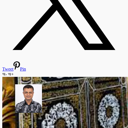
Tweet
Pin
অ-
অ+