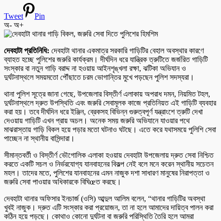
Tweet
Pin
অ-
অ+
দেবহাটা প্রতিনিধি:
দেবহাটা থানার একমাত্র সরকারি গাড়িটির বেহাল অবস্থার কারণে
ব্যাহত হচ্ছে পুলিশের জরুরি কার্যক্রম। দীর্ঘদিন ধরে যান্ত্রিক ত্রুটিতে জর্জরিত গাড়িটি
সংস্কার বা নতুন গাড়ি বরাদ্দ না হওয়ায় আইনশৃঙ্খলা রক্ষা, ঝটিকা অভিযান ও
দুর্ঘটনাস্থলে সময়মতো পৌঁছাতে চরম ভোগান্তির মুখে পড়ছেন পুলিশ সদস্যরা।
থানা পুলিশ সূত্রে জানা গেছে, উপজেলার বিস্তীর্ণ এলাকায় অপরাধ দমন, নিয়মিত টহল,
দুর্ঘটনাস্থলে দ্রুত উপস্থিতি এবং জরুরি সেবামূলক কাজে প্রতিনিয়ত এই গাড়িটি ব্যবহার
করা হয়। তবে দীর্ঘদিন ধরে ইঞ্জিন, ব্রেকসহ বিভিন্ন গুরুত্বপূর্ণ যন্ত্রাংশে ত্রুটি দেখা
দেওয়ায় গাড়িটি এখন প্রায় অচল। অনেক সময় জরুরি অভিযানে যাওয়ার পথে
মাঝরাস্তায় গাড়ি বিকল হয়ে পড়ার মতো ঘটনাও ঘটছে। এতে করে যথাসময়ে পুলিশি সেবা
পাচ্ছেন না স্থানীয় বাসিন্দারা।
সীমান্তবর্তী ও বিস্তীর্ণ ভৌগোলিক এলাকা হওয়ায় দেবহাটা উপজেলায় দ্রুত সেবা নিশ্চিত
করতে একটি সচল ও নির্ভরযোগ্য যানবাহনের বিকল্প নেই বলে মনে করেন স্থানীয় সচেতন
মহল। তাদের মতে, পুলিশের যানবাহনের এমন নাজুক দশা সাধারণ মানুষের নিরাপত্তা ও
জরুরি সেবা পাওয়ার অধিকারকে বিঘিœত করছে।
দেবহাটা থানার অফিসার ইনচার্জ (ওসি) আব্দুল আলিম বলেন, “থানার গাড়িটির অবস্থা
খুবই নাজুক। দ্রুত এটি সংস্কার করা প্রয়োজন, তা না হলে আমাদের দায়িত্ব পালন করা
কঠিন হয়ে পড়ছে। কোথাও কোনো দুর্ঘটনা বা জরুরি পরিস্থিতি তৈরি হলে আমরা