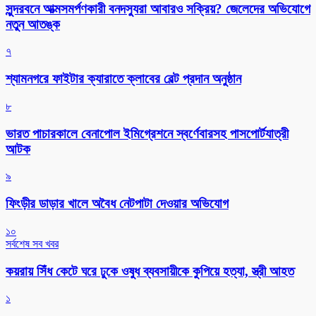
সুন্দরবনে আত্মসমর্পণকারী বনদস্যুরা আবারও সক্রিয়? জেলেদের অভিযোগে
নতুন আতঙ্ক
৭
শ্যামনগরে ফাইটার ক্যারাতে ক্লাবের বেল্ট প্রদান অনুষ্ঠান
৮
ভারত পাচারকালে বেনাপোল ইমিগ্রেশনে স্বর্ণেবারসহ পাসপোর্টযাত্রী
আটক
৯
ফিংড়ীর ডাড়ার খালে অবৈধ নেটপাটা দেওয়ার অভিযোগ
১০
সর্বশেষ সব খবর
কয়রায় সিঁধ কেটে ঘরে ঢুকে ওষুধ ব্যবসায়ীকে কুপিয়ে হত্যা, স্ত্রী আহত
১