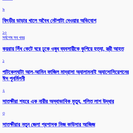
৯
ফিংড়ীর ডাড়ার খালে অবৈধ নেটপাটা দেওয়ার অভিযোগ
১০
সর্বশেষ সব খবর
কয়রায় সিঁধ কেটে ঘরে ঢুকে ওষুধ ব্যবসায়ীকে কুপিয়ে হত্যা, স্ত্রী আহত
১
পাটকেলঘাটা আল-আমিন ফাজিল মাদ্রাসা অ্যালামনাই অ্যাসোসিয়েশনের
ঈদ পুনর্মিলনী
২
সাতক্ষীরা শহরে এক নারীর অস্বাভাবিক মৃত্যু, গলিত লাশ উদ্ধার
৩
সাতক্ষীরার নতুন জেলা প্রশাসক মিজ কাউসার আজিজ