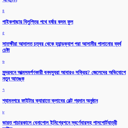
৪
পাইকগাছায় বিলুপ্তির পথে বর্ষার কদম ফুল
৫
সাতক্ষীরা আদালত চত্বর থেকে হ্যান্ডক্যাপ পরা আসামীর পালানোর ব্যর্থ
চেষ্টা
৬
সুন্দরবনে আত্মসমর্পণকারী বনদস্যুরা আবারও সক্রিয়? জেলেদের অভিযোগে
নতুন আতঙ্ক
৭
শ্যামনগরে ফাইটার ক্যারাতে ক্লাবের বেল্ট প্রদান অনুষ্ঠান
৮
ভারত পাচারকালে বেনাপোল ইমিগ্রেশনে স্বর্ণেবারসহ পাসপোর্টযাত্রী