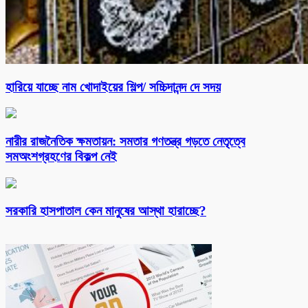
হারিয়ে যাচ্ছে নাম খোদাইয়ের শিল্প/ সচ্চিদানন্দ দে সদয়
নারীর রাজনৈতিক ক্ষমতায়ন: সমতার গণতন্ত্র গড়তে নেতৃত্বে
সমঅংশগ্রহণের বিকল্প নেই
সরকারি হাসপাতাল কেন মানুষের আস্থা হারাচ্ছে?