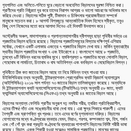
গৃহপালিত এবং অলিতে-গলিতে ঘুরে বেড়ানো অবহেলিত বিড়ালদের সুরক্ষা নিশ্চিত করা।
প্রাণীদের প্রতি নিষ্ঠুরতা দূর করে তাদের নিরাপদ আশ্রয় ও ভালো আচরণের অধিকার মনে
করিয়ে দেওয়া। বিড়ালের সঠিক পুষ্টি, টিকাদান ও চিকিৎসার প্রয়োজনীয়তা সম্পর্কে
মানুষকে সচেতন করা। ৮ আগস্ট বিশ্বজুড়ে আন্তর্জাতিক দিবস হিসেবে স্বীকৃত, তবুও
কিছু দেশ নিজেদের মতো করে আলাদা দিনেও এই দিবসটি উদযাপন করে।
অস্ট্রেলীয় অঞ্চল, মাদাগাস্কার ও প্রশান্তমহাসাগরীয় দ্বীপসমূহ ছাড়া পৃথিবীর সর্বত্র ৩৪
প্রজাতির বিড়াল ছড়িয়ে রয়েছে। বিড়ালের প্রজাতিসমূহের বিস্তার দক্ষিণপূর্ব এশিয়ায়
সর্বোচ্চ, যেখানে একটি এলাকায় একত্রে ৭ প্রজাতির বিড়াল দেখা যায়। মার্কিন যুক্তরাষ্ট্রে
স্থানীয় বিড়াল প্রজাতির সংখ্যা ৭ এবং ইউরোপে ৪। বাংলাদেশে আছে ৮ প্রজাতি,
তন্মধ্যে ৬টি বিভিন্ন ধরনের হুমকির মুখে। হুমকিগ্রস্ত ৬ প্রজাতির মধ্যে সোনালি বিড়াল,
গেছোবাঘ বা লামচিতা, চিতাবাঘ ও বাঘ অতিবিপন্ন এবং বনবিড়াল ও মেছোবিড়াল বিপন্ন।
পৃথিবীতে ঠিক কত জাতের বিড়াল আছে তা নিয়ে বিভিন্ন তথ্য পাওয়া যায়।
উইকিপিডিয়ার তথ্য অনুযায়ী, ইন্টারন্যাশনাল প্রোগ্রেসিভ ক্যাট ব্রিডার্স অ্যালায়েন্স
(আইপিসিবিএ) ২০১৬ সাল পর্যন্ত ৭৩ জাতের বিড়াল তালিকাভুক্ত করেছে। অন্যদিকে
দি ইন্টারন্যাশনাল ক্যাট অ্যাসোসিয়েশনের (টিআইসিএ) তথ্য অনুযায়ী ৫৮ জাত, ক্যাট
ফ্যান্সিয়ার্স অ্যাসোসিয়েশনের (সিএফএ) তথ্য অনুযায়ী ৪৪ জাতের বিড়াল আছে।
বিড়ালের অন্যান্য ফেলিডি প্রাণীর অনুরূপ দঢ় নমনীয় শরীর, ত্বরিত প্রতিক্রিয়াশীল,
এদের তীক্ষè দাঁত এবং সঙ্কোচনীয় থাবা দেখা যায়। এরা ক্ষুদ্র শিকারে পারদর্শী। এদের
নৈশদৃষ্টি এবং ঘ্রাণশক্তি খুব প্রখর। তবে এদের বর্ণের দৃশ্যমানতা দরিদ্র। বিড়ালের
যোগাযোগের মধ্যে কণ্ঠস্বরের ব্যবহার যেমন, মিয়াও, গরগর, কম্পনজাত শব্দ, হিস, গর্জন
এবং গোঁ গোঁ শব্দ করা প্রভৃতি কণ্ঠ্যবর্ণের ব্যবহারের পাশাপাশি বিড়ালের নির্দিষ্ট শরীরী ভাষা
রয়েছে। বিড়াল, একক শিকারী হওয়া সত্ত্বেও সামাজিক প্রজাতির। মানুষের কানের