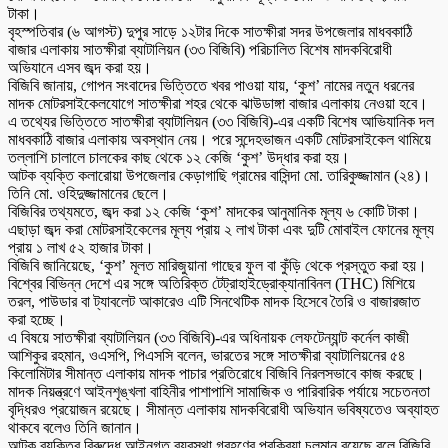
টাকা।
বৃহস্পতিবার (৬ আগস্ট) দুপুর সাড়ে ১২টার দিকে সাতক্ষীরা সদর উপজেলার মাধবকাঠি
বাজার এলাকায় সাতক্ষীরা ব্যাটালিয়ন (৩৩ বিজিবি) পরিচালিত বিশেষ মাদকবিরোধী
অভিযানে এসব জব্দ করা হয়।
বিজিবি জানায়, গোপন সংবাদের ভিত্তিতে খবর পাওয়া যায়, ‘কুশ’ নামের নতুন ধরনের
মাদক মোটরসাইকেলযোগে সাতক্ষীরা শহর থেকে ঝাউডাঙ্গা বাজার এলাকায় নেওয়া হবে।
এ তথ্যের ভিত্তিতে সাতক্ষীরা ব্যাটালিয়ন (৩৩ বিজিবি)-এর একটি বিশেষ আভিযানিক দল
মাধবকাঠি বাজার এলাকায় অবস্থান নেয়। পরে সন্দেহভাজন একটি মোটরসাইকেল থামিয়ে
তল্লাশি চালালে চালকের কাছ থেকে ১২ কেজি ‘কুশ’ উদ্ধার করা হয়।
আটক ব্যক্তি কলারোয়া উপজেলার কেড়াগাছি গ্রামের বাসিন্দা মো. তারিকুজ্জামান (২৪)।
তিনি মো. ওহিদুজ্জামানের ছেলে।
বিজিবির তথ্যমতে, জব্দ করা ১২ কেজি ‘কুশ’ মাদকের আনুমানিক মূল্য ৬ কোটি টাকা।
এছাড়া জব্দ করা মোটরসাইকেলের মূল্য প্রায় ২ লাখ টাকা এবং দুটি মোবাইল ফোনের মূল্য
প্রায় ১ লাখ ৫২ হাজার টাকা।
বিজিবি জানিয়েছে, ‘কুশ’ মূলত মারিজুয়ানা গাছের ফুল বা কুঁড়ি থেকে প্রস্তুত করা হয়।
বিশ্বের বিভিন্ন দেশে এর সঙ্গে অতিরিক্ত টেট্রাহাইড্রোক্যানাবিনল (THC) মিশিয়ে
তরল, পাউডার বা ট্যাবলেট আকারেও এটি সিনথেটিক মাদক হিসেবে তৈরি ও বাজারজাত
করা হচ্ছে।
এ বিষয়ে সাতক্ষীরা ব্যাটালিয়ন (৩৩ বিজিবি)-এর অধিনায়ক লেফটেন্যান্ট কর্নেল কাজী
আশিকুর রহমান, ওএসপি, পিএসসি বলেন, ভারতের সঙ্গে সাতক্ষীরা ব্যাটালিয়নের ৫৪
কিলোমিটার সীমান্ত এলাকায় মাদক পাচার প্রতিরোধে বিজিবি নিরলসভাবে কাজ করছে।
মাদক নিয়ন্ত্রণে আইনশৃঙ্খলা বাহিনীর পাশাপাশি সামাজিক ও পারিবারিক পর্যায়ে সচেতনতা
বৃদ্ধিরও প্রয়োজন রয়েছে। সীমান্ত এলাকায় মাদকবিরোধী অভিযান ভবিষ্যতেও অব্যাহত
থাকবে বলেও তিনি জানান।
আটক ব্যক্তির বিরুদ্ধে আইনগত ব্যবস্থা গ্রহণের প্রক্রিয়া চলমান রয়েছে বলে বিজিবি