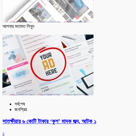
আপনার মতামত লিখুন
সর্বশেষ
জনপ্রিয়
সাতক্ষীরায় ৬ কোটি টাকার ‘কুশ’ মাদক জব্দ, আটক ১
১