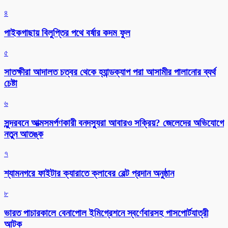
৪
পাইকগাছায় বিলুপ্তির পথে বর্ষার কদম ফুল
৫
সাতক্ষীরা আদালত চত্বর থেকে হ্যান্ডক্যাপ পরা আসামীর পালানোর ব্যর্থ
চেষ্টা
৬
সুন্দরবনে আত্মসমর্পণকারী বনদস্যুরা আবারও সক্রিয়? জেলেদের অভিযোগে
নতুন আতঙ্ক
৭
শ্যামনগরে ফাইটার ক্যারাতে ক্লাবের বেল্ট প্রদান অনুষ্ঠান
৮
ভারত পাচারকালে বেনাপোল ইমিগ্রেশনে স্বর্ণেবারসহ পাসপোর্টযাত্রী
আটক