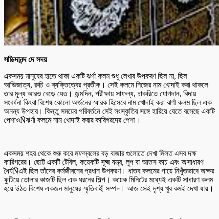
সচ্চিদানন্দ দে সদয়
একসময় মানুষের হাতে থাকা একটি ঝর্ণা কলম শুধু লেখার উপকরণ ছিল না, ছিল
আভিজাত্য, রুচি ও ব্যক্তিত্বের প্রতীক। সেই কলমে নিজের নাম খোদাই করা থাকলে
তার মূল্য আরও বেড়ে যেত। জন্মদিন, পরীক্ষায় সাফল্য, চাকরিতে যোগদান, বিদায়
সংবর্ধনা কিংবা বিশেষ কোনো অর্জনের স্মারক হিসেবে নাম খোদাই করা ঝর্ণা কলম ছিল এক
অনন্য উপহার। কিন্তু সময়ের পরিবর্তনে সেই সংস্কৃতির সঙ্গে হারিয়ে যেতে বসেছে একটি
পেশাওÑঝর্ণা কলমে নাম খোদাই করার কারিগরদের পেশা।
একসময় শহর থেকে শুরু করে মফস্বলের বড় বাজার গুলোতে দেখা মিলত এসব দক্ষ
কারিগরের। ছোট্ট একটি টেবিল, কয়েকটি সূক্ষ্ম যন্ত্র, লুপ বা আতস কাচ এবং অসাধারণ
ধৈর্যÑএই ছিল তাঁদের কর্মজীবনের প্রধান উপকরণ। ধাতব কলমের গায়ে নিখুঁতভাবে অক্ষর
ফুটিয়ে তোলার কাজটি ছিল এক ধরনের শিল্প। কয়েক মিনিটের মধ্যেই একটি সাধারণ কলম
হয়ে উঠত বিশেষ একজন মানুষের স্মৃতিবাহী সম্পদ। আজ সেই দৃশ্য খুব কমই দেখা যায়।