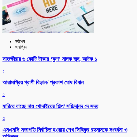
সর্বশেষ
জনপ্রিয়
সাতক্ষীরায় ৬ কোটি টাকার ‘কুশ’ মাদক জব্দ, আটক ১
১
আরামপ্রিয় প্রাণী বিড়াল/ প্রকাশ ঘোষ বিধান
২
হারিয়ে যাচ্ছে নাম খোদাইয়ের শিল্প/ সচ্চিদানন্দ দে সদয়
৩
এসএমসি সভাপতি নির্বাচিত হওয়ায় শেখ সিদ্দিকুর রহমানকে সংবর্ধনা ও
অভিনন্দন