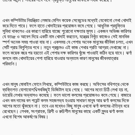
এখন কম্পিউটার নিয়ন্ত্রিত লেজার মেশিন কয়েক সেকেন্ডের মধ্যেই যেকোনো লেখা খোদাই
করে দিতে পারে। ফলে হাতে খোদাইয়ের প্রয়োজন কমে গেছে। আধুনিক প্রযুক্তির
সুবিধা থাকলেও এর কারণে হারিয়ে যাচ্ছে পুরোনো দক্ষতার মূল্য। একজন অভিজ্ঞ কারিগর
যে যতœ ও আবেগ দিয়ে একটি নাম খোদাই করতেন, যন্ত্রের নিখুঁত কাজেও সেই মানবিক
স্পর্শ অনেক সময় পাওয়া যায় না। একসময় যে পেশায় অনেক মানুষের জীবিকা চলত, এখন
সেটি প্রায় বিলুপ্তির পথে। নতুন প্রজন্মও এই কাজ শেখার প্রতি আগ্রহ দেখাচ্ছে না।
ফলে কয়েক বছর পর হয়তো এই পেশার দক্ষ কারিগর খুঁজে পাওয়াই কঠিন হয়ে যাবে। ঝর্ণা
কলমে নাম খোদাইয়ের পেশা হারিয়ে যাওয়ার অন্যতম কারণ মানুষের জীবনযাত্রার
পরিবর্তন।
এখন মানুষ মোবাইল ফোনে লিখছে, কম্পিউটারে কাজ করছে। অফিসের নথিপত্র থেকে
ব্যক্তিগত যোগাযোগÑসবকিছুই ডিজিটাল হয়ে গেছে। আগের মতো চিঠি লেখা হয় না,
ডায়েরি লেখার অভ্যাসও কমেছে। ফলে ভালো কলমের প্রয়োজনও কমে গেছে। বাজারে
এখন কম দামের বল পয়েন্ট কলম সহজলভ্য হওয়ায় সাধারণ মানুষ আর ঝর্ণা কলমের দিকে
আগের মতো ঝুঁকছেন না। তবে এর মধ্যেও কিছু মানুষ এখনো ঝর্ণা কলমের ঐতিহ্য ধরে
রেখেছেন। লেখক, সংগ্রাহক, শিল্পী ও রুচিশীল মানুষের কাছে একটি সুন্দর ঝর্ণা কলম
এখনো বিশেষ আকর্ষণের বিষয়।