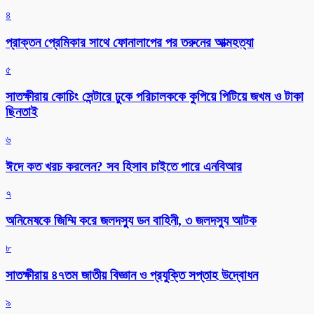
৪
প্রাক্তন প্রেমিকার সাথে ফোনালাপের পর তরুনের আত্মহত্যা
৫
সাতক্ষীরায় কোচিং সেন্টারে ঢুকে পরিচালককে কুপিয়ে পিটিয়ে জখম ও টাকা
ছিনতাই
৬
ঈদে কত খরচ করলেন? সব হিসাব চাইতে পারে এনবিআর
৭
অনিমেষকে জিম্মি করে জলদস্যু ডন বাহিনী, ৩ জলদস্যু আটক
৮
সাতক্ষীরায় ৪৭তম জাতীয় বিজ্ঞান ও প্রযুক্তি সপ্তাহ উদ্বোধন
৯