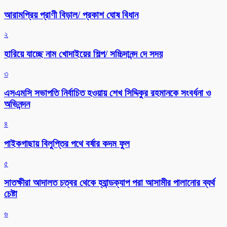
আরামপ্রিয় প্রাণী বিড়াল/ প্রকাশ ঘোষ বিধান
২
হারিয়ে যাচ্ছে নাম খোদাইয়ের শিল্প/ সচ্চিদানন্দ দে সদয়
৩
এসএমসি সভাপতি নির্বাচিত হওয়ায় শেখ সিদ্দিকুর রহমানকে সংবর্ধনা ও
অভিনন্দন
৪
পাইকগাছায় বিলুপ্তির পথে বর্ষার কদম ফুল
৫
সাতক্ষীরা আদালত চত্বর থেকে হ্যান্ডক্যাপ পরা আসামীর পালানোর ব্যর্থ
চেষ্টা
৬