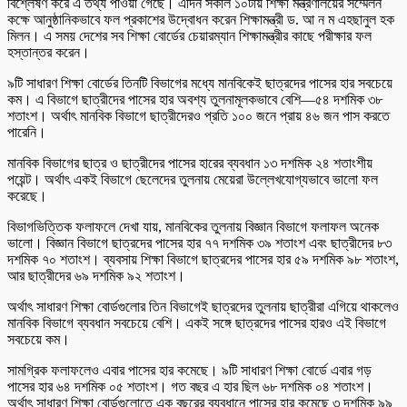
বিশ্লেষণ করে এ তথ্য পাওয়া গেছে। এদিন সকাল ১০টায় শিক্ষা মন্ত্রণালয়ের সম্মেলন
কক্ষে আনুষ্ঠানিকভাবে ফল প্রকাশের উদ্বোধন করেন শিক্ষামন্ত্রী ড. আ ন ম এহছানুল হক
মিলন। এ সময় দেশের সব শিক্ষা বোর্ডের চেয়ারম্যান শিক্ষামন্ত্রীর কাছে পরীক্ষার ফল
হস্তান্তর করেন।
৯টি সাধারণ শিক্ষা বোর্ডের তিনটি বিভাগের মধ্যে মানবিকেই ছাত্রদের পাসের হার সবচেয়ে
কম। এ বিভাগে ছাত্রীদের পাসের হার অবশ্য তুলনামূলকভাবে বেশি—৫৪ দশমিক ৩৮
শতাংশ। অর্থাৎ মানবিক বিভাগে ছাত্রীদেরও প্রতি ১০০ জনে প্রায় ৪৬ জন পাস করতে
পারেনি।
মানবিক বিভাগের ছাত্র ও ছাত্রীদের পাসের হারের ব্যবধান ১৩ দশমিক ২৪ শতাংশীয়
পয়েন্ট। অর্থাৎ একই বিভাগে ছেলেদের তুলনায় মেয়েরা উল্লেখযোগ্যভাবে ভালো ফল
করেছে।
বিভাগভিত্তিক ফলাফলে দেখা যায়, মানবিকের তুলনায় বিজ্ঞান বিভাগে ফলাফল অনেক
ভালো। বিজ্ঞান বিভাগে ছাত্রদের পাসের হার ৭৭ দশমিক ৩৯ শতাংশ এবং ছাত্রীদের ৮৩
দশমিক ৭০ শতাংশ। ব্যবসায় শিক্ষা বিভাগে ছাত্রদের পাসের হার ৫৯ দশমিক ৯৮ শতাংশ,
আর ছাত্রীদের ৬৯ দশমিক ৯২ শতাংশ।
অর্থাৎ সাধারণ শিক্ষা বোর্ডগুলোর তিন বিভাগেই ছাত্রদের তুলনায় ছাত্রীরা এগিয়ে থাকলেও
মানবিক বিভাগে ব্যবধান সবচেয়ে বেশি। একই সঙ্গে ছাত্রদের পাসের হারও এই বিভাগে
সবচেয়ে কম।
সামগ্রিক ফলাফলেও এবার পাসের হার কমেছে। ৯টি সাধারণ শিক্ষা বোর্ডে এবার গড়
পাসের হার ৬৪ দশমিক ০৫ শতাংশ। গত বছর এ হার ছিল ৬৮ দশমিক ০৪ শতাংশ।
অর্থাৎ সাধারণ শিক্ষা বোর্ডগুলোতে এক বছরের ব্যবধানে পাসের হার কমেছে ৩ দশমিক ৯৯