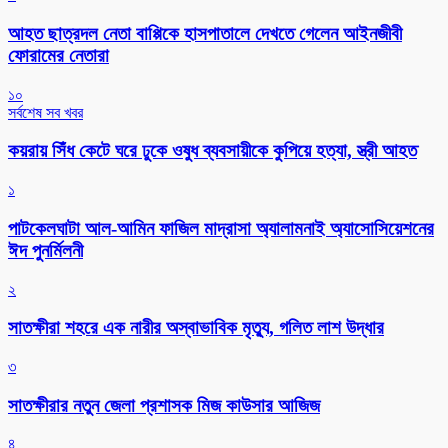
আহত ছাত্রদল নেতা বাপ্পিকে হাসপাতালে দেখতে গেলেন আইনজীবী
ফোরামের নেতারা
১০
সর্বশেষ সব খবর
কয়রায় সিঁধ কেটে ঘরে ঢুকে ওষুধ ব্যবসায়ীকে কুপিয়ে হত্যা, স্ত্রী আহত
১
পাটকেলঘাটা আল-আমিন ফাজিল মাদ্রাসা অ্যালামনাই অ্যাসোসিয়েশনের
ঈদ পুনর্মিলনী
২
সাতক্ষীরা শহরে এক নারীর অস্বাভাবিক মৃত্যু, গলিত লাশ উদ্ধার
৩
সাতক্ষীরার নতুন জেলা প্রশাসক মিজ কাউসার আজিজ
৪