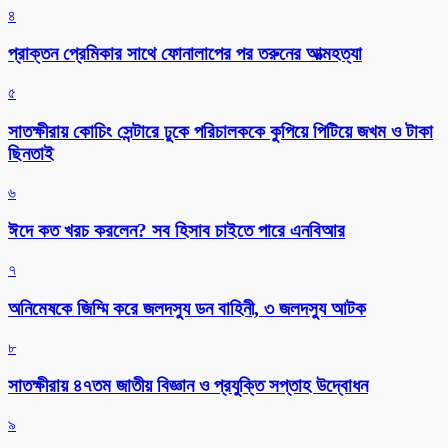
৪
প্রাক্তন প্রেমিকার সাথে ফোনালাপের পর তরুনের আত্মহত্যা
৫
সাতক্ষীরায় কোচিং সেন্টারে ঢুকে পরিচালককে কুপিয়ে পিটিয়ে জখম ও টাকা
ছিনতাই
৬
ঈদে কত খরচ করলেন? সব হিসাব চাইতে পারে এনবিআর
৭
অনিমেষকে জিম্মি করে জলদস্যু ডন বাহিনী, ৩ জলদস্যু আটক
৮
সাতক্ষীরায় ৪৭তম জাতীয় বিজ্ঞান ও প্রযুক্তি সপ্তাহ উদ্বোধন
৯