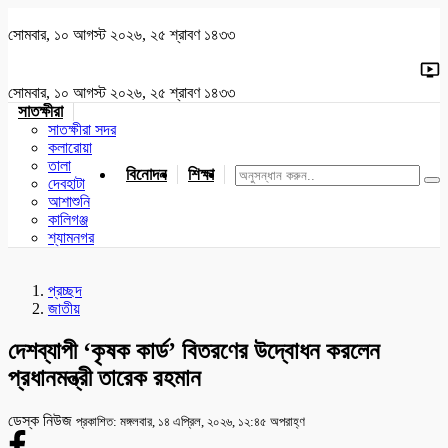
সোমবার, ১০ আগস্ট ২০২৬, ২৫ শ্রাবণ ১৪৩৩
সোমবার, ১০ আগস্ট ২০২৬, ২৫ শ্রাবণ ১৪৩৩
সাতক্ষীরা
সাতক্ষীরা সদর
কলারোয়া
তালা
বিনোদন
শিক্ষা
খেলাধুলা
জাতীয়
খুলনা
যশোর
দেবহাটা
আশাশুনি
কালিগঞ্জ
শ্যামনগর
প্রচ্ছদ
জাতীয়
দেশব্যাপী ‘কৃষক কার্ড’ বিতরণের উদ্বোধন করলেন
প্রধানমন্ত্রী তারেক রহমান
ডেস্ক নিউজ
প্রকাশিত: মঙ্গলবার, ১৪ এপ্রিল, ২০২৬, ১২:৪৫ অপরাহ্ণ