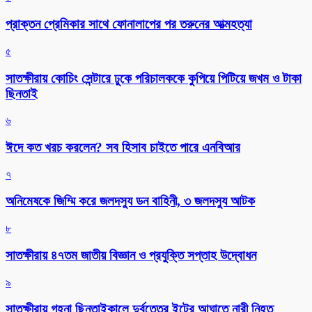
প্রাক্তন প্রেমিকার সাথে ফোনালাপের পর তরুনের আত্মহত্যা
৫
সাতক্ষীরায় কোচিং সেন্টারে ঢুকে পরিচালককে কুপিয়ে পিটিয়ে জখম ও টাকা
ছিনতাই
৬
ঈদে কত খরচ করলেন? সব হিসাব চাইতে পারে এনবিআর
৭
অনিমেষকে জিম্মি করে জলদস্যু ডন বাহিনী, ৩ জলদস্যু আটক
৮
সাতক্ষীরায় ৪৭তম জাতীয় বিজ্ঞান ও প্রযুক্তি সপ্তাহ উদ্বোধন
৯
সাতক্ষীরায় গহনা ছিনতাইকালে দুর্বৃত্তের ইটের আঘাতে নারী নিহত