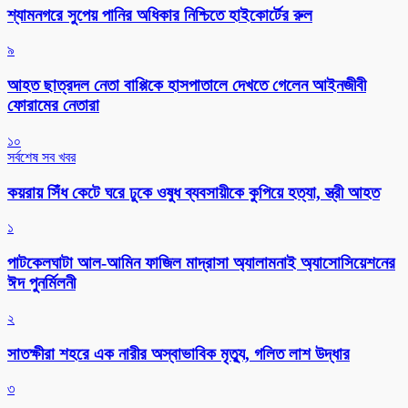
শ্যামনগরে সুপেয় পানির অধিকার নিশ্চিতে হাইকোর্টের রুল
৯
আহত ছাত্রদল নেতা বাপ্পিকে হাসপাতালে দেখতে গেলেন আইনজীবী
ফোরামের নেতারা
১০
সর্বশেষ সব খবর
কয়রায় সিঁধ কেটে ঘরে ঢুকে ওষুধ ব্যবসায়ীকে কুপিয়ে হত্যা, স্ত্রী আহত
১
পাটকেলঘাটা আল-আমিন ফাজিল মাদ্রাসা অ্যালামনাই অ্যাসোসিয়েশনের
ঈদ পুনর্মিলনী
২
সাতক্ষীরা শহরে এক নারীর অস্বাভাবিক মৃত্যু, গলিত লাশ উদ্ধার
৩