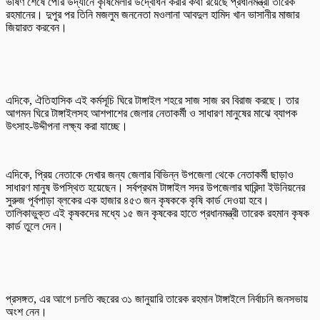
ভাষণ শেষে পৌর উদ্যানে কৃষিমেলার উদ্বোধন করার কথা রয়েছে প্রধানমন্ত্রী তারেক
রহমানের। দুপুর পর তিনি মজলুম জননেতা মওলানা আবদুল হামিদ খান ভাসানীর মাজার
জিয়ারত করবেন।
এদিকে, ঐতিহাসিক এই কর্মসূচি ঘিরে টাঙ্গাইল শহরে সাজ সাজ রব বিরাজ করছে। তার
আগমন ঘিরে টাঙ্গাইলসহ আশপাশের জেলার নেতাকর্মী ও সাধারণ মানুষের মাঝে ব্যাপক
উৎসাহ-উদ্দীপনা লক্ষ্য করা যাচ্ছে।
এদিকে, প্রিয় নেতাকে দেখার জন্য জেলার বিভিন্ন উপজেলা থেকে নেতাকর্মী ছাড়াও
সাধারণ মানুষ উপস্থিত হয়েছেন। সর্বপ্রথম টাঙ্গাইল সদর উপজেলার ঘারিন্দা ইউনিয়নের
সুরুজ পূর্বপাড়া ব্লকের এক হাজার ৪৫৩ জন কৃষককে কৃষি কার্ড দেওয়া হবে।
তালিকাভুক্ত এই কৃষকদের মধ্যে ১৫ জন কৃষকের হাতে প্রধানমন্ত্রী তারেক রহমান কৃষক
কার্ড তুলে দেন।
প্রসঙ্গত, এর আগে চলতি বছরের ৩১ জানুয়ারি তারেক রহমান টাঙ্গাইলে নির্বাচনি জনসভায়
অংশ নেন।