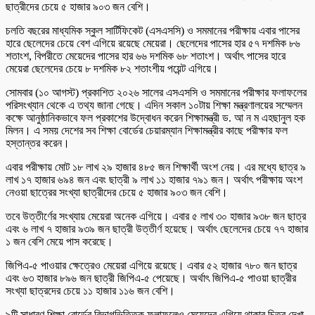
ছাত্রীদের চেয়ে ৫ হাজার ৯০৩ জন বেশি।
চলতি বছরের মাধ্যমিক স্কুল সার্টিফিকেট (এসএসসি) ও সমমানের পরীক্ষায় এবার পাসের
হারে ছেলেদের চেয়ে বেশ এগিয়ে রয়েছে মেয়েরা। ছেলেদের পাসের হার ৫৭ দশমিক ৮৬
শতাংশ, বিপরীতে মেয়েদের পাসের হার ৬৬ দশমিক ৬৮ শতাংশ। অর্থাৎ পাসের হারে
মেয়েরা ছেলেদের চেয়ে ৮ দশমিক ৮২ শতাংশীয় পয়েন্ট এগিয়ে।
সোমবার (১০ আগস্ট) প্রকাশিত ২০২৬ সালের এসএসসি ও সমমানের পরীক্ষার ফলাফলের
পরিসংখ্যান থেকে এ তথ্য জানা গেছে। এদিন সকাল ১০টায় শিক্ষা মন্ত্রণালয়ের সম্মেলন
কক্ষে আনুষ্ঠানিকভাবে ফল প্রকাশের উদ্বোধন করেন শিক্ষামন্ত্রী ড. আ ন ম এহছানুল হক
মিলন। এ সময় দেশের সব শিক্ষা বোর্ডের চেয়ারম্যান শিক্ষামন্ত্রীর কাছে পরীক্ষার ফল
হস্তান্তর করেন।
এবার পরীক্ষায় মোট ১৮ লাখ ২৯ হাজার ৪৮৫ জন শিক্ষার্থী অংশ নেয়। এর মধ্যে ছাত্র ৯
লাখ ১৭ হাজার ৬৯৪ জন এবং ছাত্রী ৯ লাখ ১১ হাজার ৭৯১ জন। অর্থাৎ পরীক্ষায় অংশ
নেওয়া ছাত্রের সংখ্যা ছাত্রীদের চেয়ে ৫ হাজার ৯০৩ জন বেশি।
তবে উত্তীর্ণের সংখ্যায় মেয়েরা অনেক এগিয়ে। এবার ৫ লাখ ৩০ হাজার ৯৩৮ জন ছাত্র
এবং ৬ লাখ ৭ হাজার ৯৩৯ জন ছাত্রী উত্তীর্ণ হয়েছে। অর্থাৎ ছেলেদের চেয়ে ৭৭ হাজার
১ জন বেশি মেয়ে পাস করেছে।
জিপিএ-৫ পাওয়ার ক্ষেত্রেও মেয়েরা এগিয়ে রয়েছে। এবার ৫২ হাজার ৭৮০ জন ছাত্র
এবং ৬৩ হাজার ৮৯৬ জন ছাত্রী জিপিএ-৫ পেয়েছে। অর্থাৎ জিপিএ-৫ পাওয়া ছাত্রীর
সংখ্যা ছাত্রদের চেয়ে ১১ হাজার ১১৬ জন বেশি।
৯টি সাধারণ শিক্ষা বোর্ডের বিভাগভিত্তিক ফলাফলেও মেয়েদের এগিয়ে থাকার চিত্র দেখা