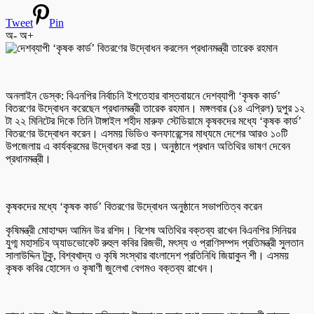
Tweet
Pin
অ-
অ+
অনলাইন ডেস্ক: বিএনপির নির্বাচনি ইশতেহার বাস্তবায়নে দেশব্যাপী ‘কৃষক কার্ড’
বিতরণের উদ্বোধন করেছেন প্রধানমন্ত্রী তারেক রহমান। মঙ্গলবার (১৪ এপ্রিল) দুপুর ১২
টা ২২ মিনিটের দিকে তিনি টাঙ্গাইল শহীদ মারুফ স্টেডিয়ামে কৃষকদের মধ্যে ‘কৃষক কার্ড’
বিতরণের উদ্বোধন করেন। এসময় ভিডিও কনফারেন্সের মাধ্যমে দেশের আরও ১০টি
উপজেলায় এ কার্যক্রমের উদ্বোধন করা হয়। অনুষ্ঠানে প্রধান অতিথির ভাষণ দেবেন
প্রধানমন্ত্রী।
কৃষকদের মধ্যে ‘কৃষক কার্ড’ বিতরণের উদ্বোধন অনুষ্ঠানে সভাপতিত্ব করেন
কৃষিমন্ত্রী মোহাম্মদ আমিন উর রশিদ। বিশেষ অতিথির বক্তব্য রাখেন বিএনপির সিনিয়র
যুগ্ম মহাসচিব অ্যাডভোকেট রুহুল কবির রিজভী, মৎস্য ও প্রাণিসম্পদ প্রতিমন্ত্রী সুলতান
সালাউদ্দিন টুকু, বিশ্বখাদ্য ও কৃষি সংস্থার বাংলাদেশ প্রতিনিধি জিয়াকুন শী। এসময়
কৃষক কবির হোসেন ও কৃষাণী জুলেখা বেগমও বক্তব্য রাখেন।