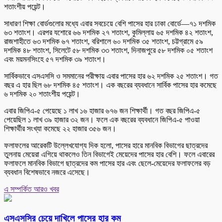
শতাংশীয় পয়েন্ট।
সাধারণ শিক্ষা বোর্ডগুলোর মধ্যে এবার সবচেয়ে বেশি পাসের হার ঢাকা বোর্ডে—৭১ দশমিক
৬৩ শতাংশ। এরপর যশোরে ৬৬ দশমিক ২৭ শতাংশ, কুমিল্লায় ৬৫ দশমিক ৪২ শতাংশ,
রাজশাহীতে ৬৩ দশমিক ৬৭ শতাংশ, বরিশালে ৬০ দশমিক ৩৫ শতাংশ, চট্টগ্রামে ৫৯
দশমিক ৪৮ শতাংশ, সিলেটে ৫৮ দশমিক ৩৩ শতাংশ, দিনাজপুরে ৫৮ দশমিক ০৫ শতাংশ
এবং ময়মনসিংহে ৫৭ দশমিক ৩৯ শতাংশ।
সার্বিকভাবে এসএসসি ও সমমানের পরীক্ষায় এবার পাসের হার ৬২ দশমিক ২৫ শতাংশ। গত
বছর এ হার ছিল ৬৮ দশমিক ৪৫ শতাংশ। এক বছরের ব্যবধানে সার্বিক পাসের হার কমেছে
৬ দশমিক ২০ শতাংশীয় পয়েন্ট।
এবার জিপিএ-৫ পেয়েছে ১ লাখ ১৬ হাজার ৬৭৬ জন শিক্ষার্থী। গত বছর জিপিএ-৫
পেয়েছিল ১ লাখ ৩৯ হাজার ৩২ জন। ফলে এক বছরের ব্যবধানে জিপিএ-৫ পাওয়া
শিক্ষার্থীর সংখ্যা কমেছে ২২ হাজার ৩৫৬ জন।
ফলাফলের আরেকটি উল্লেখযোগ্য দিক হলো, পাসের হারে মানবিক বিভাগের ছাত্রদের
তুলনায় মেয়েরা এগিয়ে থাকলেও তিন বিভাগেই মেয়েদের পাসের হার বেশি। ফলে এবারের
ফলাফলে মানবিক বিভাগে ছাত্রদের কম পাসের হার এবং ছেলে-মেয়েদের ফলাফলের বড়
ব্যবধান বিশেষভাবে নজরে এসেছে।
এ সম্পর্কিত আরও খবর
এসএসসির চেয়ে দাখিলে পাসের হার কম