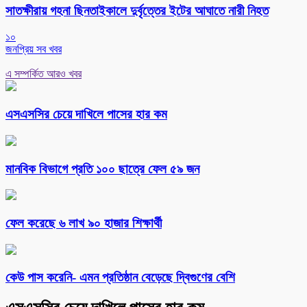
সাতক্ষীরায় গহনা ছিনতাইকালে দুর্বৃত্তের ইটের আঘাতে নারী নিহত
১০
জনপ্রিয় সব খবর
এ সম্পর্কিত আরও খবর
এসএসসির চেয়ে দাখিলে পাসের হার কম
মানবিক বিভাগে প্রতি ১০০ ছাত্রে ফেল ৫৯ জন
ফেল করেছে ৬ লাখ ৯০ হাজার শিক্ষার্থী
কেউ পাস করেনি- এমন প্রতিষ্ঠান বেড়েছে দ্বিগুণের বেশি