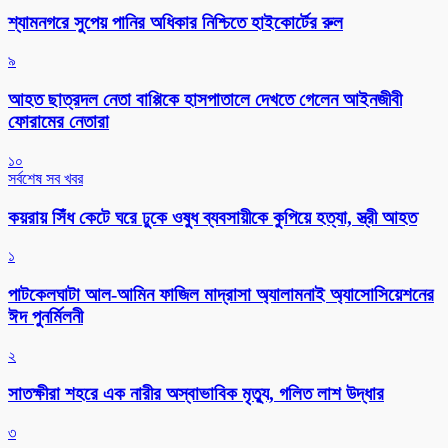
শ্যামনগরে সুপেয় পানির অধিকার নিশ্চিতে হাইকোর্টের রুল
৯
আহত ছাত্রদল নেতা বাপ্পিকে হাসপাতালে দেখতে গেলেন আইনজীবী
ফোরামের নেতারা
১০
সর্বশেষ সব খবর
কয়রায় সিঁধ কেটে ঘরে ঢুকে ওষুধ ব্যবসায়ীকে কুপিয়ে হত্যা, স্ত্রী আহত
১
পাটকেলঘাটা আল-আমিন ফাজিল মাদ্রাসা অ্যালামনাই অ্যাসোসিয়েশনের
ঈদ পুনর্মিলনী
২
সাতক্ষীরা শহরে এক নারীর অস্বাভাবিক মৃত্যু, গলিত লাশ উদ্ধার
৩