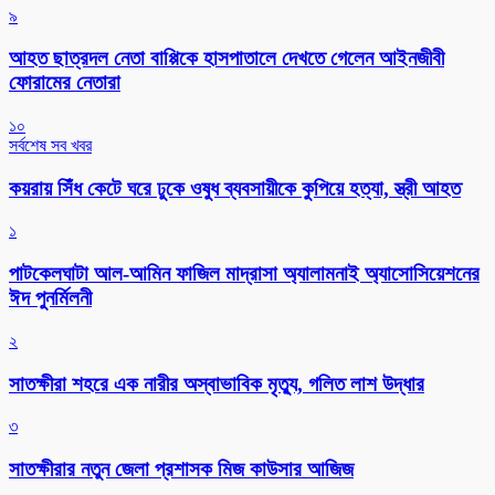
৯
আহত ছাত্রদল নেতা বাপ্পিকে হাসপাতালে দেখতে গেলেন আইনজীবী
ফোরামের নেতারা
১০
সর্বশেষ সব খবর
কয়রায় সিঁধ কেটে ঘরে ঢুকে ওষুধ ব্যবসায়ীকে কুপিয়ে হত্যা, স্ত্রী আহত
১
পাটকেলঘাটা আল-আমিন ফাজিল মাদ্রাসা অ্যালামনাই অ্যাসোসিয়েশনের
ঈদ পুনর্মিলনী
২
সাতক্ষীরা শহরে এক নারীর অস্বাভাবিক মৃত্যু, গলিত লাশ উদ্ধার
৩
সাতক্ষীরার নতুন জেলা প্রশাসক মিজ কাউসার আজিজ