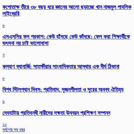
কপোতাক্ষ তীরে ৩৮ বছর ধরে জ্ঞানের আলো ছড়াচ্ছে খান নাজমুল পাবলিক
লাইব্রেরি
৬
এসএসসির ফল প্রকাশ: কেউ হাঁসছে কেউ কাঁদছে: ফেল করা শিক্ষার্থীকে
ভৎসনা নয় চাই ভালোবাসা
৭
কল্যাণ ব্যানার্জি: সাতক্ষীরার সাংবাদিকতায় আস্থার এক দীর্ঘ ঠিকানা
৮
বিশ্ব স্টিলপ্যান দিবস: প্রতিবাদ, সৃজনশীলতা ও সুরের অনন্য ঐতিহ্য
৯
দেবহাটায় প্রতিবন্ধী নারীদের দক্ষতা উন্নয়ন প্রশিক্ষণ সম্পন্ন
১০
সর্বশেষ সব খবর