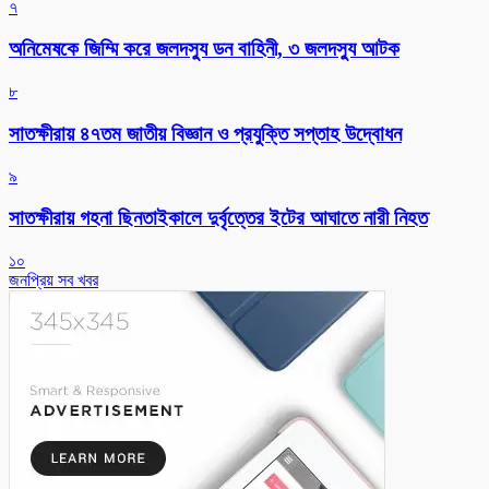
৭
অনিমেষকে জিম্মি করে জলদস্যু ডন বাহিনী, ৩ জলদস্যু আটক
৮
সাতক্ষীরায় ৪৭তম জাতীয় বিজ্ঞান ও প্রযুক্তি সপ্তাহ উদ্বোধন
৯
সাতক্ষীরায় গহনা ছিনতাইকালে দুর্বৃত্তের ইটের আঘাতে নারী নিহত
১০
জনপ্রিয় সব খবর