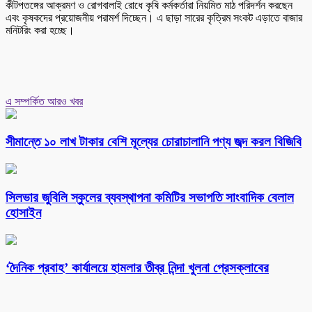
কীটপতঙ্গের আক্রমণ ও রোগবালাই রোধে কৃষি কর্মকর্তারা নিয়মিত মাঠ পরিদর্শন করছেন
এবং কৃষকদের প্রয়োজনীয় পরামর্শ দিচ্ছেন। এ ছাড়া সারের কৃত্রিম সংকট এড়াতে বাজার
মনিটরিং করা হচ্ছে।
এ সম্পর্কিত আরও খবর
সীমান্তে ১০ লাখ টাকার বেশি মূল্যের চোরাচালানি পণ্য জব্দ করল বিজিবি
সিলভার জুবিলি স্কুলের ব্যবস্থাপনা কমিটির সভাপতি সাংবাদিক বেলাল
হোসাইন
‘দৈনিক প্রবাহ’ কার্যালয়ে হামলার তীব্র নিন্দা খুলনা প্রেসক্লাবের