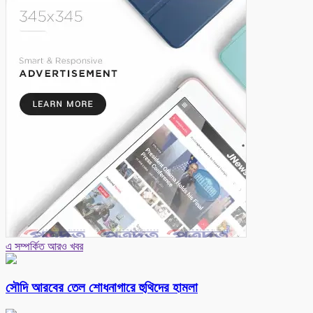
এ সম্পর্কিত আরও খবর
সৌদি আরবের তেল শোধনাগারে হুথিদের হামলা