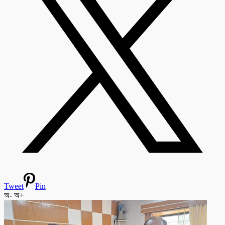
Tweet
Pin
অ-
অ+