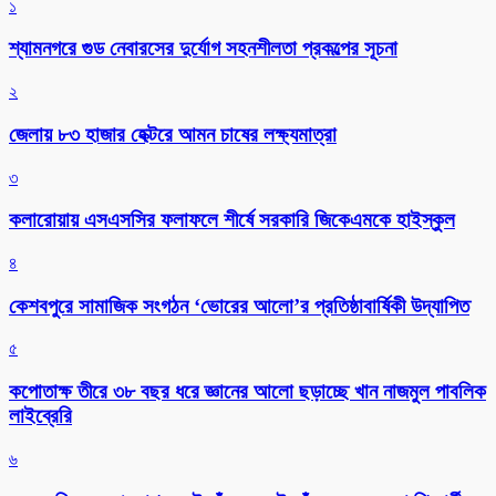
১
শ্যামনগরে গুড নেবারসের দুর্যোগ সহনশীলতা প্রকল্পের সূচনা
২
জেলায় ৮৩ হাজার হেক্টরে আমন চাষের লক্ষ্যমাত্রা
৩
কলারোয়ায় এসএসসির ফলাফলে শীর্ষে সরকারি জিকেএমকে হাইস্কুল
৪
কেশবপুরে সামাজিক সংগঠন ‘ভোরের আলো’র প্রতিষ্ঠাবার্ষিকী উদ্যাপিত
৫
কপোতাক্ষ তীরে ৩৮ বছর ধরে জ্ঞানের আলো ছড়াচ্ছে খান নাজমুল পাবলিক
লাইব্রেরি
৬