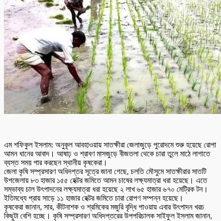
এম শফিকুল ইসলাম: অনুকূল আবহাওয়ায় সাতক্ষীরা জেলাজুড়ে পুরোদমে শুরু হয়েছে রোপা
আমন ধানের আবাদ। আষাঢ় ও শ্রাবণ মাসজুড়ে বীজতলা থেকে চারা তুলে মাঠে লাগাতে
ব্যস্ত সময় পার করছেন স্থানীয় কৃষকেরা।
জেলা কৃষি সম্প্রসারণ অধিদপ্তর সূত্রে জানা গেছে, চলতি মৌসুমে সাতক্ষীরার সাতটি
উপজেলায় ৮৩ হাজার ১৫৫ হেক্টর জমিতে আমন চাষের লক্ষ্যমাত্রা ধরা হয়েছে। এতে
সম্ভাব্য চাল উৎপাদনের লক্ষ্যমাত্রা ধরা হয়েছে ২ লাখ ৬৫ হাজার ৬৭০ মেট্রিক টন।
ইতিমধ্যে প্রায় সাড়ে ১১ হাজার হেক্টর জমিতে চারা রোপণ সম্পন্ন হয়েছে।
কৃষকেরা জানান, সার, কীটনাশক ও শ্রমিকের মজুরি বৃদ্ধি পাওয়ায় এবার উৎপাদন খরচ
কিছুটা বেশি হচ্ছে। কৃষি সম্প্রসারণ অধিদপ্তরের উপপরিচালক সাইফুল ইসলাম জানান,