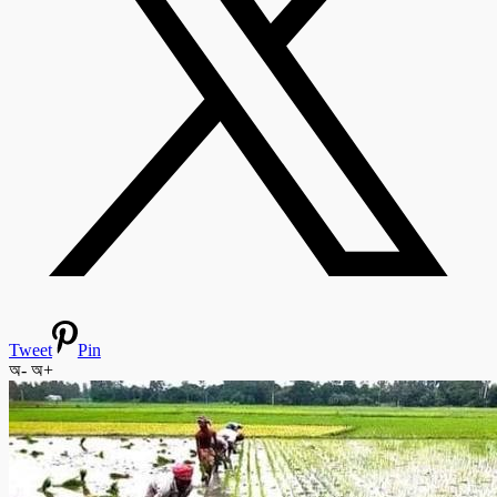
Tweet
Pin
অ-
অ+