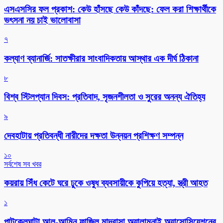
এসএসসির ফল প্রকাশ: কেউ হাঁসছে কেউ কাঁদছে: ফেল করা শিক্ষার্থীকে
ভৎসনা নয় চাই ভালোবাসা
৭
কল্যাণ ব্যানার্জি: সাতক্ষীরার সাংবাদিকতায় আস্থার এক দীর্ঘ ঠিকানা
৮
বিশ্ব স্টিলপ্যান দিবস: প্রতিবাদ, সৃজনশীলতা ও সুরের অনন্য ঐতিহ্য
৯
দেবহাটায় প্রতিবন্ধী নারীদের দক্ষতা উন্নয়ন প্রশিক্ষণ সম্পন্ন
১০
সর্বশেষ সব খবর
কয়রায় সিঁধ কেটে ঘরে ঢুকে ওষুধ ব্যবসায়ীকে কুপিয়ে হত্যা, স্ত্রী আহত
১
পাটকেলঘাটা আল-আমিন ফাজিল মাদ্রাসা অ্যালামনাই অ্যাসোসিয়েশনের