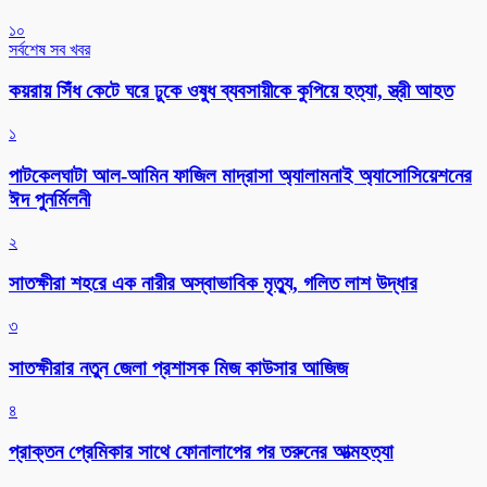
১০
সর্বশেষ সব খবর
কয়রায় সিঁধ কেটে ঘরে ঢুকে ওষুধ ব্যবসায়ীকে কুপিয়ে হত্যা, স্ত্রী আহত
১
পাটকেলঘাটা আল-আমিন ফাজিল মাদ্রাসা অ্যালামনাই অ্যাসোসিয়েশনের
ঈদ পুনর্মিলনী
২
সাতক্ষীরা শহরে এক নারীর অস্বাভাবিক মৃত্যু, গলিত লাশ উদ্ধার
৩
সাতক্ষীরার নতুন জেলা প্রশাসক মিজ কাউসার আজিজ
৪
প্রাক্তন প্রেমিকার সাথে ফোনালাপের পর তরুনের আত্মহত্যা