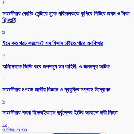
৫
সাতক্ষীরায় কোচিং সেন্টারে ঢুকে পরিচালককে কুপিয়ে পিটিয়ে জখম ও টাকা
ছিনতাই
৬
ঈদে কত খরচ করলেন? সব হিসাব চাইতে পারে এনবিআর
৭
অনিমেষকে জিম্মি করে জলদস্যু ডন বাহিনী, ৩ জলদস্যু আটক
৮
সাতক্ষীরায় ৪৭তম জাতীয় বিজ্ঞান ও প্রযুক্তি সপ্তাহ উদ্বোধন
৯
সাতক্ষীরায় গহনা ছিনতাইকালে দুর্বৃত্তের ইটের আঘাতে নারী নিহত
১০
জনপ্রিয় সব খবর