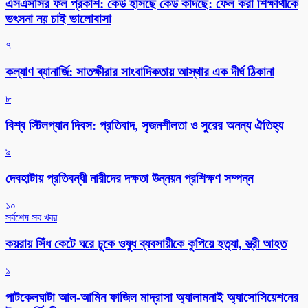
এসএসসির ফল প্রকাশ: কেউ হাঁসছে কেউ কাঁদছে: ফেল করা শিক্ষার্থীকে
ভৎসনা নয় চাই ভালোবাসা
৭
কল্যাণ ব্যানার্জি: সাতক্ষীরার সাংবাদিকতায় আস্থার এক দীর্ঘ ঠিকানা
৮
বিশ্ব স্টিলপ্যান দিবস: প্রতিবাদ, সৃজনশীলতা ও সুরের অনন্য ঐতিহ্য
৯
দেবহাটায় প্রতিবন্ধী নারীদের দক্ষতা উন্নয়ন প্রশিক্ষণ সম্পন্ন
১০
সর্বশেষ সব খবর
কয়রায় সিঁধ কেটে ঘরে ঢুকে ওষুধ ব্যবসায়ীকে কুপিয়ে হত্যা, স্ত্রী আহত
১
পাটকেলঘাটা আল-আমিন ফাজিল মাদ্রাসা অ্যালামনাই অ্যাসোসিয়েশনের