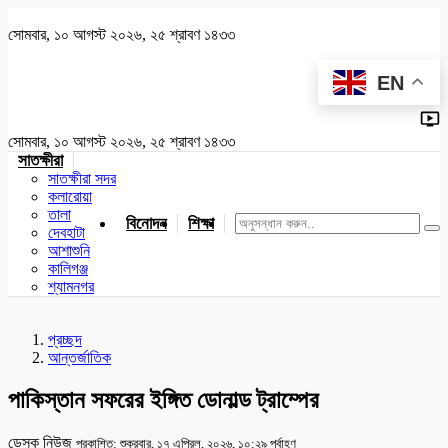
সোমবার, ১০ আগস্ট ২০২৬, ২৫ শ্রাবণ ১৪৩৩
EN
সোমবার, ১০ আগস্ট ২০২৬, ২৫ শ্রাবণ ১৪৩৩
সাতক্ষীরা
সাতক্ষীরা সদর
কলারোয়া
তালা
বিনোদন
শিক্ষা
খেলাধুলা
জাতীয়
খুলনা
যশোর
দেবহাটা
আশাশুনি
কালিগঞ্জ
শ্যামনগর
প্রচ্ছদ
আন্তর্জাতিক
পাকিস্তান সফরের ইঙ্গিত ডোনাল্ড ট্রাম্পের
ডেস্ক নিউজ
প্রকাশিত: শুক্রবার, ১৭ এপ্রিল, ২০২৬, ১০:২৯ পূর্বাহ্ণ