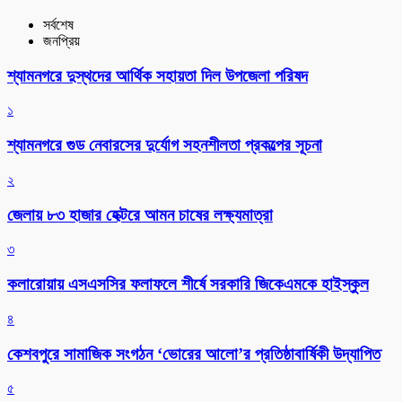
সর্বশেষ
জনপ্রিয়
শ্যামনগরে দুস্থদের আর্থিক সহায়তা দিল উপজেলা পরিষদ
১
শ্যামনগরে গুড নেবারসের দুর্যোগ সহনশীলতা প্রকল্পের সূচনা
২
জেলায় ৮৩ হাজার হেক্টরে আমন চাষের লক্ষ্যমাত্রা
৩
কলারোয়ায় এসএসসির ফলাফলে শীর্ষে সরকারি জিকেএমকে হাইস্কুল
৪
কেশবপুরে সামাজিক সংগঠন ‘ভোরের আলো’র প্রতিষ্ঠাবার্ষিকী উদ্যাপিত
৫