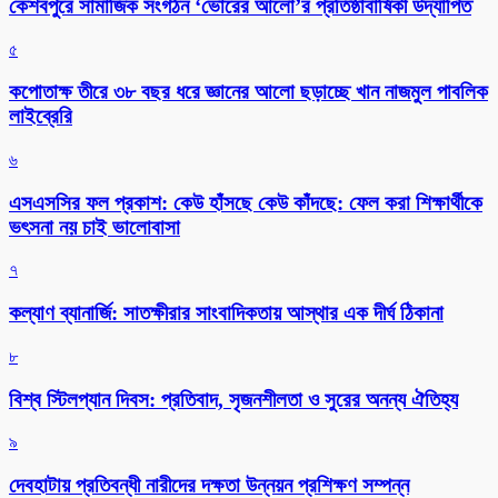
কেশবপুরে সামাজিক সংগঠন ‘ভোরের আলো’র প্রতিষ্ঠাবার্ষিকী উদ্যাপিত
৫
কপোতাক্ষ তীরে ৩৮ বছর ধরে জ্ঞানের আলো ছড়াচ্ছে খান নাজমুল পাবলিক
লাইব্রেরি
৬
এসএসসির ফল প্রকাশ: কেউ হাঁসছে কেউ কাঁদছে: ফেল করা শিক্ষার্থীকে
ভৎসনা নয় চাই ভালোবাসা
৭
কল্যাণ ব্যানার্জি: সাতক্ষীরার সাংবাদিকতায় আস্থার এক দীর্ঘ ঠিকানা
৮
বিশ্ব স্টিলপ্যান দিবস: প্রতিবাদ, সৃজনশীলতা ও সুরের অনন্য ঐতিহ্য
৯
দেবহাটায় প্রতিবন্ধী নারীদের দক্ষতা উন্নয়ন প্রশিক্ষণ সম্পন্ন