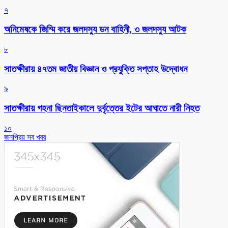
৭
অনিমেষকে জিম্মি করে জলদস্যু ডন বাহিনী, ৩ জলদস্যু আটক
৮
সাতক্ষীরায় ৪৭তম জাতীয় বিজ্ঞান ও প্রযুক্তি সপ্তাহ উদ্বোধন
৯
সাতক্ষীরায় গহনা ছিনতাইকালে দুর্বৃত্তের ইটের আঘাতে নারী নিহত
১০
জনপ্রিয় সব খবর