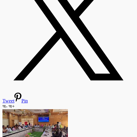
Tweet
Pin
অ-
অ+