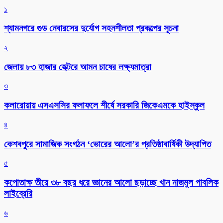
১
শ্যামনগরে গুড নেবারসের দুর্যোগ সহনশীলতা প্রকল্পের সূচনা
২
জেলায় ৮৩ হাজার হেক্টরে আমন চাষের লক্ষ্যমাত্রা
৩
কলারোয়ায় এসএসসির ফলাফলে শীর্ষে সরকারি জিকেএমকে হাইস্কুল
৪
কেশবপুরে সামাজিক সংগঠন ‘ভোরের আলো’র প্রতিষ্ঠাবার্ষিকী উদ্যাপিত
৫
কপোতাক্ষ তীরে ৩৮ বছর ধরে জ্ঞানের আলো ছড়াচ্ছে খান নাজমুল পাবলিক
লাইব্রেরি
৬