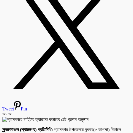
Tweet
Pin
অ-
অ+
সুন্দরবনাঞ্চল (শ্যামনগর) প্রতিনিধি:
শ্যামনগর উপজেলায় বুধবার(৫ আগস্ট) বিকালে