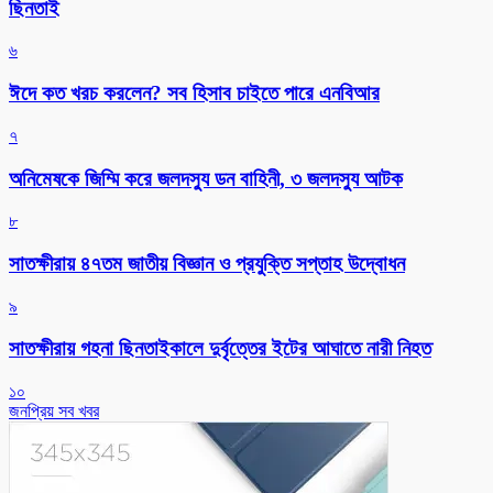
ছিনতাই
৬
ঈদে কত খরচ করলেন? সব হিসাব চাইতে পারে এনবিআর
৭
অনিমেষকে জিম্মি করে জলদস্যু ডন বাহিনী, ৩ জলদস্যু আটক
৮
সাতক্ষীরায় ৪৭তম জাতীয় বিজ্ঞান ও প্রযুক্তি সপ্তাহ উদ্বোধন
৯
সাতক্ষীরায় গহনা ছিনতাইকালে দুর্বৃত্তের ইটের আঘাতে নারী নিহত
১০
জনপ্রিয় সব খবর