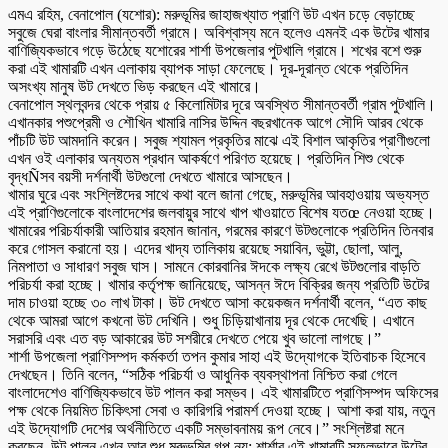
এমএ রহিম, বেনাপোল (যশোর): মরুভূমির জাহাজখ্যাত প্রাণি উট এখন চড়ে বেড়াচ্ছে
সবুজে ঘেরা বাংলার সীমান্তবর্তী গ্রামে। অবিশ্বাস্য মনে হলেও এমনই এক উটের খামার
বাণিজ্যিকভাবে গড়ে উঠেছে যশোরের শার্শা উপজেলার পুটখালি গ্রামে। শখের বশে শুরু
করা এই খামারটি এখন এলাকায় ব্যাপক সাড়া ফেলেছে। দূর-দূরান্ত থেকে প্রতিদিন
অসংখ্য মানুষ উট দেখতে ভিড় করছেন এই খামারে।
বেনাপোল স্থলবন্দর থেকে প্রায় ৫ কিলোমিটার দূরে অবস্থিত সীমান্তবর্তী গ্রাম পুটখালি।
এখানকার পশুপ্রেমী ও শৌখিন খামারি নাসির উদ্দিন বছরখানেক আগে সৌদি আরব থেকে
পাঁচটি উট আমদানি করেন। সবুজ শ্যামল প্রকৃতির মাঝে এই বিশাল আকৃতির প্রাণীগুলো
এখন ওই এলাকার অন্যতম প্রধান আকর্ষণে পরিণত হয়েছে। প্রতিদিন শিশু থেকে
বৃদ্ধÑসব বয়সী দর্শনার্থী উটগুলো দেখতে খামারে আসছেন।
খামার ঘুরে এবং সংশ্লিষ্টদের সাথে কথা বলে জানা গেছে, মরুভূমির আবহাওয়ায় অভ্যস্ত
এই প্রাণিগুলোকে বাংলাদেশের জলবায়ুর সাথে খাপ খাওয়াতে বিশেষ যতœ নেওয়া হচ্ছে।
খামারের পরিচর্যাকারী আতিয়ার রহমান জানান, গরমের কারণে উটগুলোকে প্রতিদিন তিনবার
করে গোসল করানো হয়। এদের খাদ্য তালিকায় রয়েছে সয়াবিন, ভুট্টা, ছোলা, আলু,
নিমপাতা ও সাধারণ সবুজ ঘাস। সামনে কোরবানির ঈদকে লক্ষ্য রেখে উটগুলোর বাড়তি
পরিচর্যা করা হচ্ছে। খামার কর্তৃপক্ষ জানিয়েছে, আসন্ন ঈদে বিক্রির জন্য প্রতিটি উটের
দাম চাওয়া হচ্ছে ৩০ লাখ টাকা। উট দেখতে আসা কয়েকজন দর্শনার্থী বলেন, “এত কাছ
থেকে আমরা আগে কখনো উট দেখিনি। শুধু চিড়িয়াখানায় দূর থেকে দেখেছি। এখানে
সরাসরি এবং এত বড় আকারের উট সশরীরে দেখতে পেয়ে খুব ভালো লাগছে।”
শার্শা উপজেলা প্রাণিসম্পদ কর্মকর্তা তপন কুমার সাহা এই উদ্যোগকে ইতিবাচক হিসেবে
দেখছেন। তিনি বলেন, “সঠিক পরিচর্যা ও আধুনিক ব্যবস্থাপনা নিশ্চিত করা গেলে
বাংলাদেশেও বাণিজ্যিকভাবে উট পালন করা সম্ভব। এই খামারটিতে প্রাণিসম্পদ অফিসের
পক্ষ থেকে নিয়মিত চিকিৎসা সেবা ও কারিগরি পরামর্শ দেওয়া হচ্ছে। আশা করা যায়, নতুন
এই উদ্যোগটি দেশের অর্থনীতিতে একটি সম্ভাবনাময় রূপ নেবে।” সংশ্লিষ্টরা মনে
করছেন, উট পালন এখন আর শুধু মরুভূমির গল্প নয়; শার্শার এই খামারটি সফলভাবে উটের