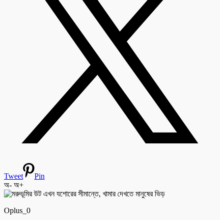
Tweet
Pin
অ-
অ+
Oplus_0