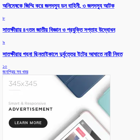
অনিমেষকে জিম্মি করে জলদস্যু ডন বাহিনী, ৩ জলদস্যু আটক
৮
সাতক্ষীরায় ৪৭তম জাতীয় বিজ্ঞান ও প্রযুক্তি সপ্তাহ উদ্বোধন
৯
সাতক্ষীরায় গহনা ছিনতাইকালে দুর্বৃত্তের ইটের আঘাতে নারী নিহত
১০
জনপ্রিয় সব খবর