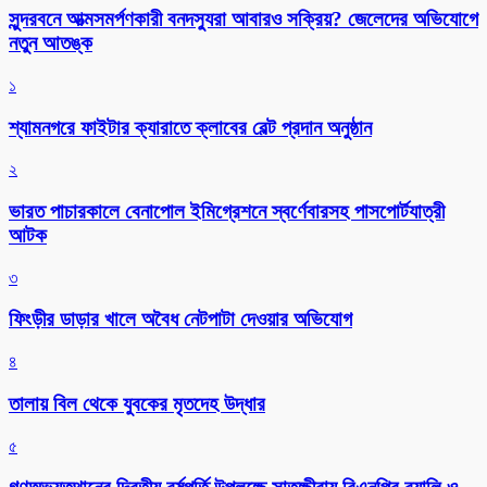
সুন্দরবনে আত্মসমর্পণকারী বনদস্যুরা আবারও সক্রিয়? জেলেদের অভিযোগে
নতুন আতঙ্ক
১
শ্যামনগরে ফাইটার ক্যারাতে ক্লাবের বেল্ট প্রদান অনুষ্ঠান
২
ভারত পাচারকালে বেনাপোল ইমিগ্রেশনে স্বর্ণেবারসহ পাসপোর্টযাত্রী
আটক
৩
ফিংড়ীর ডাড়ার খালে অবৈধ নেটপাটা দেওয়ার অভিযোগ
৪
তালায় বিল থেকে যুবকের মৃতদেহ উদ্ধার
৫