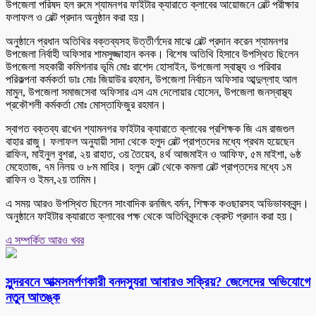
উপজেলা পরিষদ হল রুমে শ্যামনগর ফাইটার ক্যারাতে ক্লাবের আয়োজনে বেল্ট পরীক্ষার
ফলাফল ও বেল্ট প্রদান অনুষ্ঠান করা হয়।
অনুষ্ঠানে প্রধান অতিথির বক্তব্যসহ উত্তীর্ণদের মাঝে বেল্ট প্রদান করেন শ্যামনগর
উপজেলা নির্বাহী অফিসার শামসুজ্জাহান কনক। বিশেষ অতিথি হিসাবে উপস্থিত ছিলেন
উপজেলা সহকারী কমিশনার ভূমি মোঃ রাশেদ হোসাইন, উপজেলা স্বাস্থ্য ও পরিবার
পরিকল্পনা কর্মকর্তা ডাঃ মোঃ জিয়াউর রহমান, উপজেলা নির্বাচন অফিসার আব্দুল্লাহ আল
মামুন, উপজেলা সমাজসেবা অফিসার এস এম দেলোয়ার হোসেন, উপজেলা জনস্বাস্থ্য
প্রকৌশলী কর্মকর্তা মোঃ মোস্তাফিজুর রহমান।
স্বাগত বক্তব্য রাখেন শ্যামনগর ফাইটার ক্যারাতে ক্লাবের প্রশিক্ষক জি এম রাজগুল
বাহার রাজু। ফলাফল অনুযায়ী সাদা থেকে হলুদ বেল্ট প্রাপ্তদের মধ্যে প্রথম হয়েছেন
রাফিন, মাইনুল বুশরা, ২য় রাহাত, ৩য় তৈয়েব, ৪র্থ আজমাইন ও আফিফ, ৫ম মাইশা, ৬ষ্ঠ
মেহেতাজ, ৭ম নিলয় ও ৮ম মাহির। হলুদ বেল্ট থেকে কমলা বেল্ট প্রাপ্তদের মধ্যে ১ম
রাফিন ও ইমন,২য় তামিম।
এ সময় আরও উপস্থিত ছিলেন সাংবাদিক রনজিৎ বর্মন, শিক্ষক কওছারসহ অভিভাবকবৃন্দ।
অনুষ্ঠানে ফাইটার ক্যারাতে ক্লাবের পক্ষ থেকে অতিথিবৃন্দকে ক্রেস্ট প্রদান করা হয়।
এ সম্পর্কিত আরও খবর
সুন্দরবনে আত্মসমর্পণকারী বনদস্যুরা আবারও সক্রিয়? জেলেদের অভিযোগে
নতুন আতঙ্ক