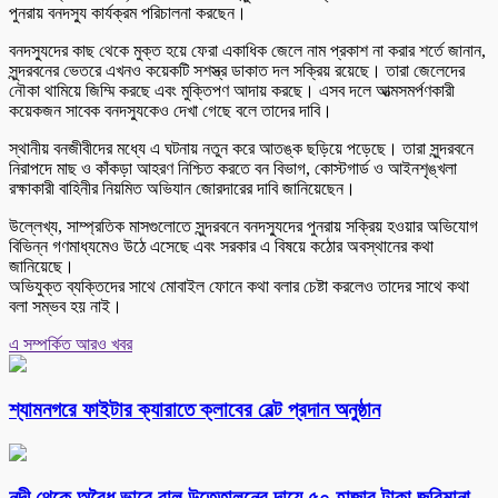
পুনরায় বনদস্যু কার্যক্রম পরিচালনা করছেন।
বনদস্যুদের কাছ থেকে মুক্ত হয়ে ফেরা একাধিক জেলে নাম প্রকাশ না করার শর্তে জানান,
সুন্দরবনের ভেতরে এখনও কয়েকটি সশস্ত্র ডাকাত দল সক্রিয় রয়েছে। তারা জেলেদের
নৌকা থামিয়ে জিম্মি করছে এবং মুক্তিপণ আদায় করছে। এসব দলে আত্মসমর্পণকারী
কয়েকজন সাবেক বনদস্যুকেও দেখা গেছে বলে তাদের দাবি।
স্থানীয় বনজীবীদের মধ্যে এ ঘটনায় নতুন করে আতঙ্ক ছড়িয়ে পড়েছে। তারা সুন্দরবনে
নিরাপদে মাছ ও কাঁকড়া আহরণ নিশ্চিত করতে বন বিভাগ, কোস্টগার্ড ও আইনশৃঙ্খলা
রক্ষাকারী বাহিনীর নিয়মিত অভিযান জোরদারের দাবি জানিয়েছেন।
উল্লেখ্য, সাম্প্রতিক মাসগুলোতে সুন্দরবনে বনদস্যুদের পুনরায় সক্রিয় হওয়ার অভিযোগ
বিভিন্ন গণমাধ্যমেও উঠে এসেছে এবং সরকার এ বিষয়ে কঠোর অবস্থানের কথা
জানিয়েছে।
অভিযুক্ত ব্যক্তিদের সাথে মোবাইল ফোনে কথা বলার চেষ্টা করলেও তাদের সাথে কথা
বলা সম্ভব হয় নাই।
এ সম্পর্কিত আরও খবর
শ্যামনগরে ফাইটার ক্যারাতে ক্লাবের বেল্ট প্রদান অনুষ্ঠান
নদী থেকে অবৈধ ভাবে বালু উত্তোলনের দায়ে ৫০ হাজার টাকা জরিমানা