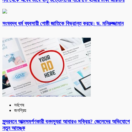
সংঘবদ্ধ ধর্ম ব্যবসায়ী গোষ্ঠী জাতিকে বিভ্রান্ত করছে: ড. মনিরুজ্জামান
সর্বশেষ
জনপ্রিয়
সুন্দরবনে আত্মসমর্পণকারী বনদস্যুরা আবারও সক্রিয়? জেলেদের অভিযোগে
নতুন আতঙ্ক