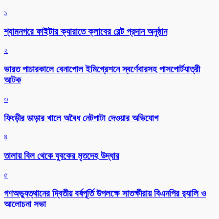
১
শ্যামনগরে ফাইটার ক্যারাতে ক্লাবের বেল্ট প্রদান অনুষ্ঠান
২
ভারত পাচারকালে বেনাপোল ইমিগ্রেশনে স্বর্ণেবারসহ পাসপোর্টযাত্রী
আটক
৩
ফিংড়ীর ডাড়ার খালে অবৈধ নেটপাটা দেওয়ার অভিযোগ
৪
তালায় বিল থেকে যুবকের মৃতদেহ উদ্ধার
৫
গণঅভ্যুত্থানের দ্বিতীয় বর্ষপূর্তি উপলক্ষে সাতক্ষীরায় বিএনপির র‌্যালি ও
আলোচনা সভা