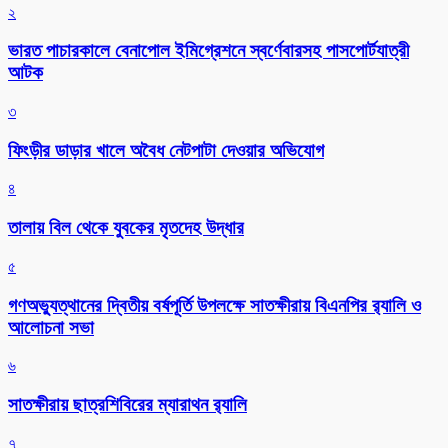
২
ভারত পাচারকালে বেনাপোল ইমিগ্রেশনে স্বর্ণেবারসহ পাসপোর্টযাত্রী
আটক
৩
ফিংড়ীর ডাড়ার খালে অবৈধ নেটপাটা দেওয়ার অভিযোগ
৪
তালায় বিল থেকে যুবকের মৃতদেহ উদ্ধার
৫
গণঅভ্যুত্থানের দ্বিতীয় বর্ষপূর্তি উপলক্ষে সাতক্ষীরায় বিএনপির র‌্যালি ও
আলোচনা সভা
৬
সাতক্ষীরায় ছাত্রশিবিরের ম্যারাথন র‌্যালি
৭