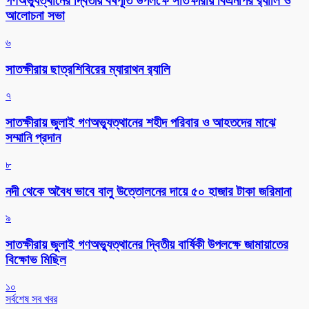
গণঅভ্যুত্থানের দ্বিতীয় বর্ষপূর্তি উপলক্ষে সাতক্ষীরায় বিএনপির র‌্যালি ও
আলোচনা সভা
৬
সাতক্ষীরায় ছাত্রশিবিরের ম্যারাথন র‌্যালি
৭
সাতক্ষীরায় জুলাই গণঅভ্যুত্থানের শহীদ পরিবার ও আহতদের মাঝে
সম্মানি প্রদান
৮
নদী থেকে অবৈধ ভাবে বালু উত্তোলনের দায়ে ৫০ হাজার টাকা জরিমানা
৯
সাতক্ষীরায় জুলাই গণঅভ্যুত্থানের দ্বিতীয় বার্ষিকী উপলক্ষে জামায়াতের
বিক্ষোভ মিছিল
১০
সর্বশেষ সব খবর