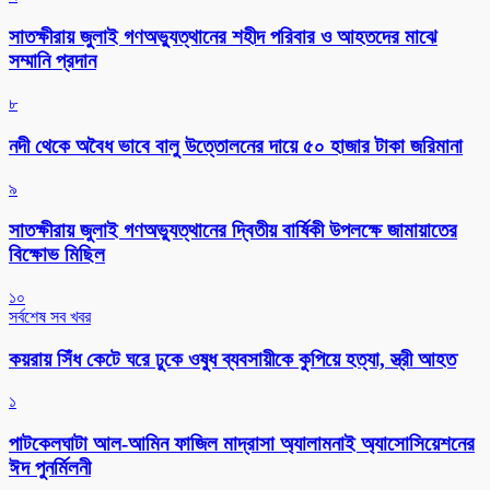
সাতক্ষীরায় জুলাই গণঅভ্যুত্থানের শহীদ পরিবার ও আহতদের মাঝে
সম্মানি প্রদান
৮
নদী থেকে অবৈধ ভাবে বালু উত্তোলনের দায়ে ৫০ হাজার টাকা জরিমানা
৯
সাতক্ষীরায় জুলাই গণঅভ্যুত্থানের দ্বিতীয় বার্ষিকী উপলক্ষে জামায়াতের
বিক্ষোভ মিছিল
১০
সর্বশেষ সব খবর
কয়রায় সিঁধ কেটে ঘরে ঢুকে ওষুধ ব্যবসায়ীকে কুপিয়ে হত্যা, স্ত্রী আহত
১
পাটকেলঘাটা আল-আমিন ফাজিল মাদ্রাসা অ্যালামনাই অ্যাসোসিয়েশনের
ঈদ পুনর্মিলনী