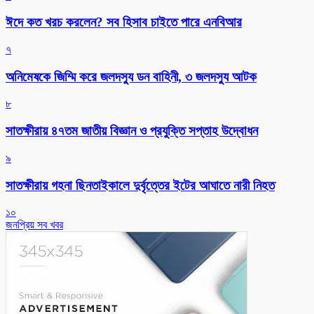
ঈদে কত খরচ করলেন? সব হিসাব চাইতে পারে এনবিআর
৭
অনিমেষকে জিম্মি করে জলদস্যু ডন বাহিনী, ৩ জলদস্যু আটক
৮
সাতক্ষীরায় ৪৭তম জাতীয় বিজ্ঞান ও প্রযুক্তি সপ্তাহ উদ্বোধন
৯
সাতক্ষীরায় গহনা ছিনতাইকালে দুর্বৃত্তের ইটের আঘাতে নারী নিহত
১০
জনপ্রিয় সব খবর