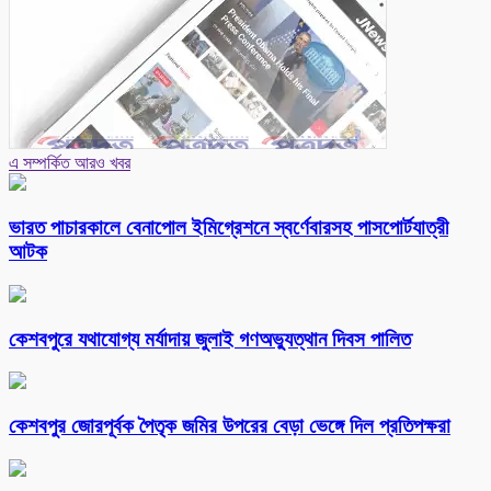
এ সম্পর্কিত আরও খবর
ভারত পাচারকালে বেনাপোল ইমিগ্রেশনে স্বর্ণেবারসহ পাসপোর্টযাত্রী
আটক
কেশবপুরে যথাযোগ্য মর্যাদায় জুলাই গণঅভ্যুত্থান দিবস পালিত
কেশবপুর জোরপূর্বক পৈতৃক জমির উপরের বেড়া ভেঙ্গে দিল প্রতিপক্ষরা