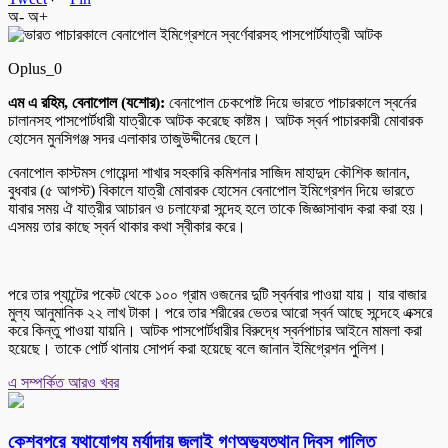
অ-
অ+
Oplus_0
এম এ রহিম, বেনাপোল (যশোর):
বেনাপোল চেকপোষ্ট দিয়ে ভারতে পাচারকালে স্বর্নের
চালানসহ পাসপোর্টধারী যাত্রীকে আটক করেছে কাষ্টম। আটক স্বর্ন পাচারকারী মোবারক
হোসেন মুনসিগঞ্জ সদর এলাকার তাজুউদ্দীনের ছেলে।
বেনাপোল কাস্টমস গোয়েন্দা শাখার সহকারি কমিশনার সাজিদ মাহাদুদ কৌশিক জানান,
বুধবার (৫ আগস্ট) বিকালে যাত্রী মোবারক হোসেন বেনাপোল ইমিগ্রেশন দিয়ে ভারতে
যাবার সময় ঐ যাত্রীর আচারন ও চলাফেরা সন্দেহ হলে তাকে জিজ্ঞাসাবাদ করা করা হয়।
এসময় তার কাছে স্বর্ন থাকার কথা স্বীকার করে।
পরে তার প্যান্টের পকেট থেকে ১০০ গ্রাম ওজনের দুটি স্বর্নবার পাওয়া যায়। যার বাজার
মুল্য আনুমানিক ২২ লাখ টাকা। পরে তার শরীরের ভেতর আরো স্বর্ন আছে সন্দেহে এক্সরে
করে কিন্তু পাওয়া যায়নি। আটক পাসপোর্টধারীর বিরুদ্ধে স্বর্নপাচার আইনে মামলা করা
হয়েছে। তাকে পোর্ট থানায় সোপর্দ করা হয়েছে বলে জানান ইমিগ্রেশন পুলিশ।
এ সম্পর্কিত আরও খবর
কেশবপুরে যথাযোগ্য মর্যাদায় জুলাই গণঅভ্যুত্থান দিবস পালিত