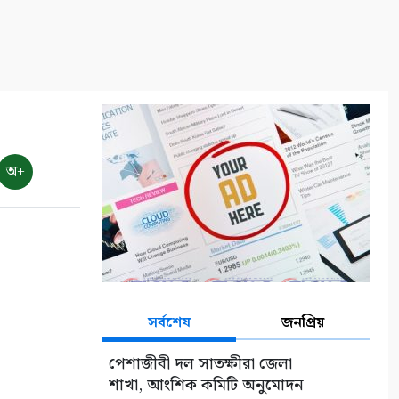
অ+
সর্বশেষ
জনপ্রিয়
পেশাজীবী দল সাতক্ষীরা জেলা
শাখা, আংশিক কমিটি অনুমোদন