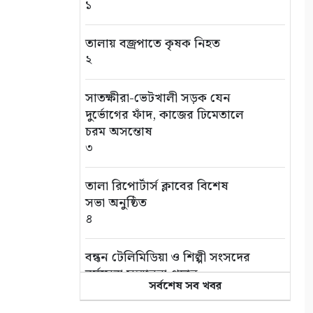
১
তালায় বজ্রপাতে কৃষক নিহত
২
সাতক্ষীরা-ভেটখালী সড়ক যেন
দুর্ভোগের ফাঁদ, কাজের ঢিমেতালে
চরম অসন্তোষ
৩
‎তালা রিপোর্টার্স ক্লাবের বিশেষ
সভা অনুষ্ঠিত
৪
বন্ধন টেলিমিডিয়া ও শিল্পী সংসদের
বর্ষসেরা সম্মাননা প্রদান
সর্বশেষ সব খবর
৫