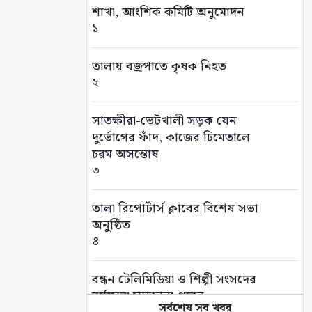
শাখা, আংশিক কমিটি অনুমোদন
১
তালায় বজ্রপাতে কৃষক নিহত
২
সাতক্ষীরা-ভেটখালী সড়ক যেন
দুর্ভোগের ফাঁদ, কাজের ঢিমেতালে
চরম অসন্তোষ
৩
‎তালা রিপোর্টার্স ক্লাবের বিশেষ সভা
অনুষ্ঠিত
৪
বন্ধন টেলিমিডিয়া ও শিল্পী সংসদের
বর্ষসেরা সম্মাননা প্রদান
সর্বশেষ সব খবর