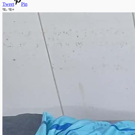
Tweet
Pin
অ-
অ+