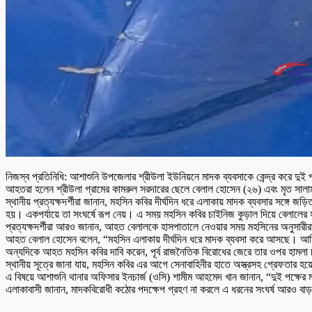
নিজস্ব প্রতিনিধি: আশাশুনি উপজেলার শ্রীউলা ইউনিয়নে মাদক ব্যবসাকে কেন্দ্র করে দু
আহতরা হলেন শ্রীউলা গ্রামের কামরুল সরদারের ছেলে বেলাল হোসেন (২৬) এবং মৃত সালা
স্থানীয় প্রত্যক্ষদর্শীরা জানান, মহসিন কবির দীর্ঘদিন ধরে এলাকায় মাদক ব্যবসার সঙ্গ
হয়। একপর্যায়ে তা সংঘর্ষে রূপ নেয়। এ সময় মহসিন কবির চাইনিজ কুড়াল দিয়ে বেলাল
প্রত্যক্ষদর্শীরা আরও জানান, আহত বেলালকে হাসপাতালে নেওয়ার সময় মহসিনের অনুসারী
আহত বেলাল হোসেন বলেন, “মহসিন এলাকায় দীর্ঘদিন ধরে মাদক ব্যবসা করে আসছে। আম
অন্যদিকে আহত মহসিন কবির দাবি করেন, পূর্ব রাজনৈতিক বিরোধের জেরে তার ওপর হাম
স্থানীয় সূত্রে জানা যায়, মহসিন কবির এর আগে সেনাবাহিনীর হাতে অস্ত্রসহ গ্রেফতার হ
এ বিষয়ে আশাশুনি থানার অফিসার ইনচার্জ (ওসি) শামীম আহমেদ খান জানান, “দুই পক্ষে
এলাকাবাসী জানান, মাদকবিরোধী কঠোর পদক্ষেপ গ্রহণ না করলে এ ধরনের সংঘর্ষ আরও বাড়