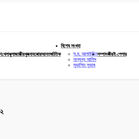
বিশেষ সংখ্যা
স.ম. আলাউদ্দিন
ষা
খেলাধুলা
জাতীয়
খুলনা
যশোর
আন্তর্জাতিক
সম্পাদকীয়
ই-পেপার
অন্যন্য আনিস
সুভাশিত সুভাষ
 ২