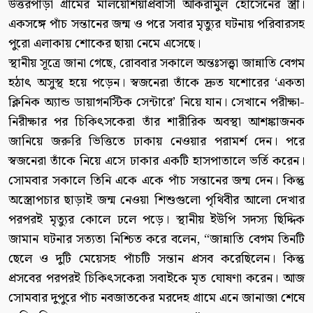
উত্তরপাড়া গ্রামের মালয়েশিয়াপ্রবাসী আকরামুল হোসেনের স্ত্রী।
একসঙ্গে পাঁচ সন্তানের জন্ম ও পরে সবার মৃত্যুর ঘটনায় পরিবারসহ
পুরো এলাকায় শোকের ছায়া নেমে এসেছে।
স্থানীয় সূত্রে জানা গেছে, রোববার সকালে অন্তঃসত্ত্বা জান্নাতি বেগম
হঠাৎ অসুস্থ হয়ে পড়েন। স্বজনেরা তাঁকে দ্রুত যশোরের ‘একতা
ক্লিনিক অ্যান্ড ডায়াগনস্টিক সেন্টারে’ নিয়ে যান। সেখানে পরীক্ষা-
নিরীক্ষার পর চিকিৎসকেরা তাঁর শারীরিক অবস্থা আশঙ্কাজনক
জানিয়ে জরুরি ভিত্তিতে ঢাকায় নেওয়ার পরামর্শ দেন। পরে
স্বজনেরা তাঁকে নিয়ে এসে ঢাকার একটি হাসপাতালে ভর্তি করেন।
সোমবার সকালে তিনি একে একে পাঁচ সন্তানের জন্ম দেন। কিন্তু
অস্ত্রোপচার ছাড়াই জন্ম নেওয়া শিশুগুলো পৃথিবীর আলো দেখার
পরপরই মৃত্যুর কোলে ঢলে পড়ে। স্থানীয় ইউপি সদস্য ছিদ্দিক
জামান ঘটনার সত্যতা নিশ্চিত করে বলেন, “জান্নাতি বেগম তিনটি
ছেলে ও দুটি মেয়েসহ পাঁচটি সন্তান প্রসব করেছিলেন। কিন্তু
প্রসবের পরপরই চিকিৎসকেরা সবাইকে মৃত ঘোষণা করেন। আজ
সোমবার দুপুরে পাঁচ নবজাতকের মরদেহ গ্রামে এনে জানাজা শেষে