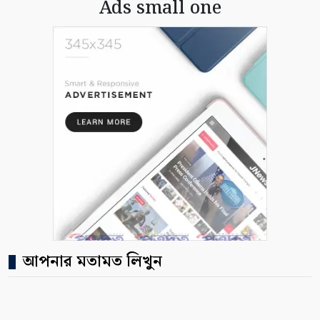
Ads small one
আপনার মতামত লিখুন