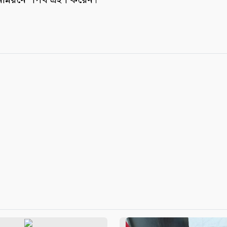
নোন্নয়নে শপথ গ্রহণ করেন।