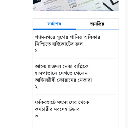
সর্বশেষ
জনপ্রিয়
শ্যামনগরে সুপেয় পানির অধিকার
নিশ্চিতে হাইকোর্টের রুল
১
আহত ছাত্রদল নেতা বাপ্পিকে
হাসপাতালে দেখতে গেলেন
আইনজীবী ফোরামের নেতারা
২
ফকিরহাটে মৎস্য ঘের থেকে
কর্মচারীর মরদেহ উদ্ধার
৩