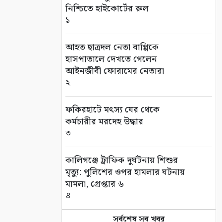
নিশ্চিতে হাইকোর্টের রুল
১
আহত ছাত্রদল নেতা বাপ্পিকে
হাসপাতালে দেখতে গেলেন
আইনজীবী ফোরামের নেতারা
২
ফকিরহাটে মৎস্য ঘের থেকে
কর্মচারীর মরদেহ উদ্ধার
৩
কালিগঞ্জে ট্রাফিক দুর্ঘটনায় শিশুর
মৃত্যু: পুলিশের ওপর হামলার ঘটনায়
মামলা, গ্রেপ্তার ৬
৪
সর্বশেষ সব খবর