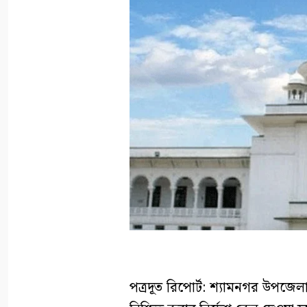
পত্রদূত রিপোর্ট: শ্যামনগর উপজেল