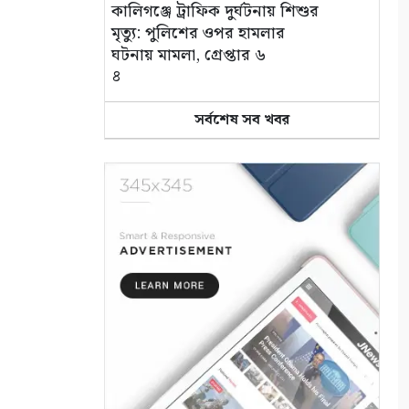
কালিগঞ্জে ট্রাফিক দুর্ঘটনায় শিশুর
মৃত্যু: পুলিশের ওপর হামলার
ঘটনায় মামলা, গ্রেপ্তার ৬
৪
সর্বশেষ সব খবর
প্রেমের টানে চীন থেকে
মনিরামপুরে যুবক
৫
তালায় যুব উদ্যোক্তা উন্নয়ন
প্রকল্পের সমাপনী সভা
৬
ছাত্রদল নেতাদের ওপর হামলার
তীব্র নিন্দা জেলা কমিটির
৭
ঝুঁকিপূর্ণ সিলিন্ডারে বিপন্ন