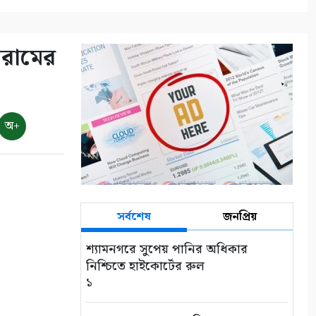
োরামের
অ+
সর্বশেষ
জনপ্রিয়
শ্যামনগরে সুপেয় পানির অধিকার
নিশ্চিতে হাইকোর্টের রুল
১