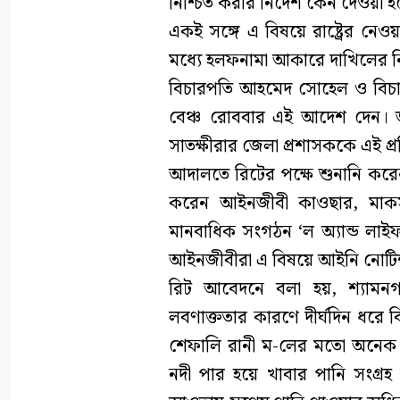
নিশ্চিত করার নির্দেশ কেন দেওয়া 
একই সঙ্গে এ বিষয়ে রাষ্ট্রের নে
মধ্যে হলফনামা আকারে দাখিলের নি
বিচারপতি আহমেদ সোহেল ও বিচা
বেঞ্চ রোববার এই আদেশ দেন। জনস
সাতক্ষীরার জেলা প্রশাসককে এই প
আদালতে রিটের পক্ষে শুনানি করে
করেন আইনজীবী কাওছার, মাকস
মানবাধিক সংগঠন ‘ল অ্যান্ড লাইফ ফা
আইনজীবীরা এ বিষয়ে আইনি নোটি
রিট আবেদনে বলা হয়, শ্যামনগরে
লবণাক্ততার কারণে দীর্ঘদিন ধরে ব
শেফালি রানী ম-লের মতো অনেক ন
নদী পার হয়ে খাবার পানি সংগ্র