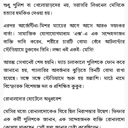
শুধু পুলিশ বা খেলোয়াড়দের নয়, সরাসরি লিওনেল মেসিকে
হত্যার হুমকিও দেওয়া হয়।
এরপর আর্জেন্টিনা-মিশর ম্যাচের আগে আসে আরও ভয়ংকর
বার্তা। সামাজিক যোগাযোগমাধ্যম ‘এক্স’-এ এক সন্দেহভাজন
ব্যক্তি দাবি করেন, শরীরে চারটি বোমা বেঁধে আটলান্টার
স্টেডিয়ামে ঢুকবেন তিনি। লক্ষ্য ওই একই- মেসি!
আতঙ্ক সেখানেই শেষ হয়নি। ম্যাচ চলাকালে পুলিশকে ফোন করে
জানানো হয়, গ্যালারির আবর্জনার ঝুড়িতে তিনটি বোমা রাখা
হয়েছে। সঙ্গে সঙ্গে স্টেডিয়ামে শুরু হয় তল্লাশি। মাঠে নামে
বিস্ফোরক বিশেষজ্ঞ দল ও প্রশিক্ষিত কুকুর।
রোনালদোর হোটেলে অনুপ্রবেশ
মেসির মতো রোনালদোকেও ঘিরে ছিল নিরাপত্তার উদ্বেগ। ফিফার
এক কর্মী পুলিশকে জানান, এক সন্দেহজনক ব্যক্তি রোনালদো
কোথায় থাকছেন, সেই তথ্য জানার চেষ্টা করেছিলেন।