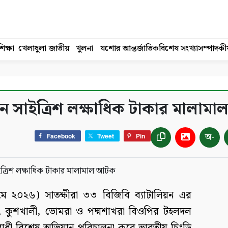
িক্ষা
খেলাধুলা
জাতীয়
খুলনা
যশোর
আন্তর্জাতিক
বিশেষ সংখ্যা
সম্পাদকী
ানে সাইত্রিশ লক্ষাধিক টাকার মালা
অ-
Facebook
Tweet
Pin
২০২৬) সাতক্ষীরা ৩৩ বিজিবি ব্যাটালিয়ন এর
রা, কুশখালী, ভোমরা ও পদ্মশাখরা বিওপির টহলদল