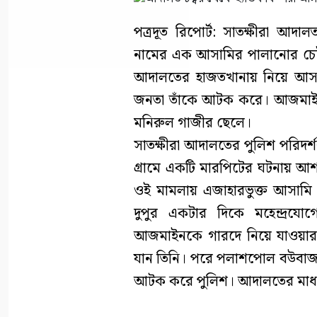
পত্রদূত রিপোর্ট: সাতক্ষীরা আ
নামের এক আসামির পালানোর চেষ্টা
আদালতের হাজতখানায় নিয়ে আসার
জনতা তাঁকে আটক করে। আজমাইন 
মনিরুল গাজীর ছেলে।
সাতক্ষীরা আদালতের পুলিশ পরিদর্শ
গ্রামে একটি মারপিটের ঘটনায় আ
ওই মামলায় এজাহারভুক্ত আসামি 
দুপুর একটার দিকে মহেন্দ্রয
আজমাইনকে গারদে নিয়ে যাওয়ার প
যান তিনি। পরে পলাশপোল বউবাজা
আটক করে পুলিশ। আদালতের মাধ্য