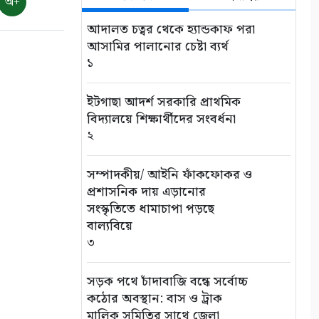
অ+
শ্যামনগরে সিএনআরএসের
জলবায়ু সহনশীলতা বিষয়ক প্রকল্প
আদালত চত্বর থেকে হ্যান্ডকাফ পরা
সভা
আসামির পালানোর চেষ্টা ব্যর্থ
৯
১
শ্যামনগরে দুস্থ ও প্রতিবন্ধীদের
ইটগাছা আদর্শ সরকারি প্রাথমিক
মাঝে অনুদানের চেক বিতরণ
বিদ্যালয়ে শিক্ষার্থীদের সংবর্ধনা
১০
২
সম্পাদকীয়/ আইনি ফাঁকফোকর ও
প্রশাসনিক দায় এড়ানোর
সংস্কৃতিতে ধামাচাপা পড়ছে
বাল্যবিয়ে
৩
সড়ক পথে চাঁদাবাজি বন্ধে সর্বোচ্চ
কঠোর অবস্থান: বাস ও ট্রাক
মালিক সমিতির সাথে জেলা