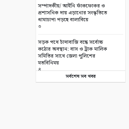
সম্পাদকীয়/ আইনি ফাঁকফোকর ও
প্রশাসনিক দায় এড়ানোর সংস্কৃতিতে
ধামাচাপা পড়ছে বাল্যবিয়ে
৩
সড়ক পথে চাঁদাবাজি বন্ধে সর্বোচ্চ
কঠোর অবস্থান: বাস ও ট্রাক মালিক
সমিতির সাথে জেলা পুলিশের
মতবিনিময়
৪
সর্বশেষ সব খবর
কলারোয়ার জয়নগরে সরকারি গাছ
আত্মসাতের চেষ্টা, এলাকাবাসীর
বাধার মুখে পন্ড
৫
আশাশুনিতে পৃথক অভিযানে ৩
আসামি গ্রেপ্তার