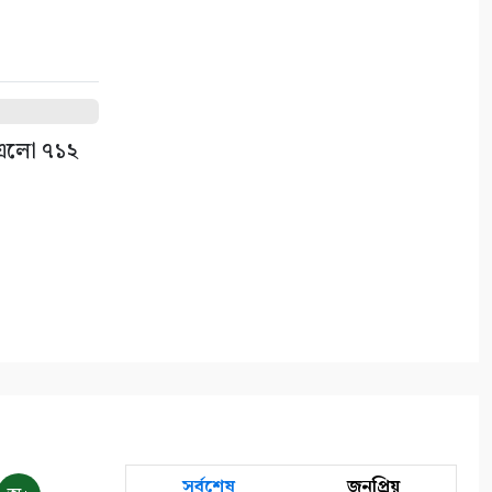
কলারোয়ার জয়নগরে সরকারি গাছ
আত্মসাতের চেষ্টা, এলাকাবাসীর
বাধার মুখে পন্ড
৫
ে এলো ৭১২
আশাশুনিতে পৃথক অভিযানে ৩
আসামি গ্রেপ্তার
৬
ভোমরা বন্দর দিয়ে দুই দিনে এলো
৭১২ মেট্রিক টন কাঁচা মরিচ
৭
৭ আগস্ট: ন্যাশনাল লাইটহাউস
ডে-সমুদ্রপথের নীরব পথপ্রদর্শক
৮
সর্বশেষ
জনপ্রিয়