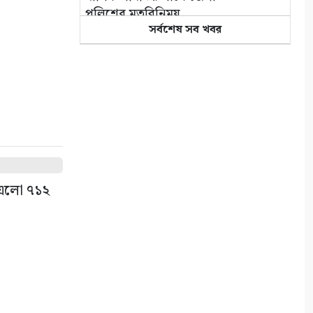
পুলিশের মতবিনিময়
৪
সর্বশেষ সব খবর
কলারোয়ার জয়নগরে সরকারি গাছ
আত্মসাতের চেষ্টা, এলাকাবাসীর
বাধার মুখে পন্ড
৫
আশাশুনিতে পৃথক অভিযানে ৩
আসামি গ্রেপ্তার
৬
ে এলো ৭১২
ভোমরা বন্দর দিয়ে দুই দিনে এলো
৭১২ মেট্রিক টন কাঁচা মরিচ
৭
৭ আগস্ট: ন্যাশনাল লাইটহাউস