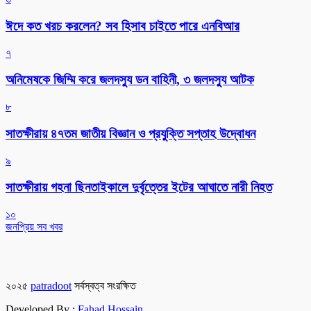
ঈদে কত খরচ করলেন? সব হিসাব চাইতে পারে এনবিআর
৭
অনিমেষকে জিম্মি করে জলদস্যু ডন বাহিনী, ৩ জলদস্যু আটক
৮
সাতক্ষীরায় ৪৭তম জাতীয় বিজ্ঞান ও প্রযুক্তি সপ্তাহ উদ্বোধন
৯
সাতক্ষীরায় গহনা ছিনতাইকালে দুর্বৃত্তের ইটের আঘাতে নারী নিহত
১০
জনপ্রিয় সব খবর
২০২৫
patradoot
সর্বস্বত্ব সংরক্ষিত
Developed By :
Fahad Hossain