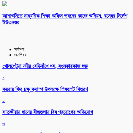
আশাশুনিতে মাধ্যমিক শিক্ষা অফিস ভবনের কাজে অনিয়ম, বন্ধের নির্দেশ
ইউএনওর
সর্বশেষ
জনপ্রিয়
খোলপেটুয়া নদীর বেড়িবাঁধে ধস, সংস্কারকাজ শুরু
১
কয়রায় ফ্রি চক্ষু ক্যাম্প উপলক্ষে লিফলেট বিতরণ
২
সাতক্ষীরায় ধানের বীজতলায় বিষ প্রয়োগের অভিযোগ
৩