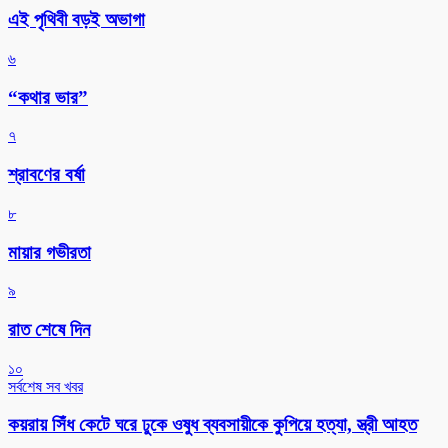
এই পৃথিবী বড়ই অভাগা
৬
“কথার ভার”
৭
শ্রাবণের বর্ষা
৮
মায়ার গভীরতা
৯
রাত শেষে দিন
১০
সর্বশেষ সব খবর
কয়রায় সিঁধ কেটে ঘরে ঢুকে ওষুধ ব্যবসায়ীকে কুপিয়ে হত্যা, স্ত্রী আহত