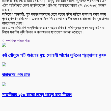
সরদারের কাছ থেকে জমিটি কেনেন। কিন্তু বিআরএস রেকর্ডে ভুলবশত প্রতিপক্ষের নাম
ওঠায় অতিরিক্ত জেলা ম্যাজিস্ট্রেট (এডিএম) আদালতে মামলা (নং ১৯৩৭/২৫) চলমান
রয়েছে।
অভিযোগ অনুযায়ী, মৃত জব্বার সরদারের ছেলে আব্দুর রকিব জমিতে ফসল না করার জন্য
পূর্বে হুমকি দিয়েছিলেন। এরপর জমিতে গিয়ে দেখা যায় বীজতলার চারাগুলো বিষ প্রয়োগের
কারণে মরে গেছে।
তবে এসব অভিযোগ অস্বীকার করেছেন আব্দুর রকিব। ক্ষতিগ্রস্ত কৃষক আবু সাইদ এ
বিষয়ে স্থানীয় কৃষি বিভাগ ও প্রশাসনের হস্তক্ষেপ কামনা করেছেন।
এ সম্পর্কিত আরও খবর
বর্ষা মৌসুমে পাট পচানোর ধুম: সোনালী আঁশের সুদিনের প্রত্যাশায় কৃষক
বাদাবনের শেষ ডাক
সাতক্ষীরায় ২৫০ জনের মধ্যে গাছের চারা বিতরণ