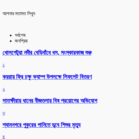
আপনার মতামত লিখুন
সর্বশেষ
জনপ্রিয়
খোলপেটুয়া নদীর বেড়িবাঁধে ধস, সংস্কারকাজ শুরু
১
কয়রায় ফ্রি চক্ষু ক্যাম্প উপলক্ষে লিফলেট বিতরণ
২
সাতক্ষীরায় ধানের বীজতলায় বিষ প্রয়োগের অভিযোগ
৩
শ্যামনগরে পুকুরের পানিতে ডুবে শিশুর মৃত্যু
৪