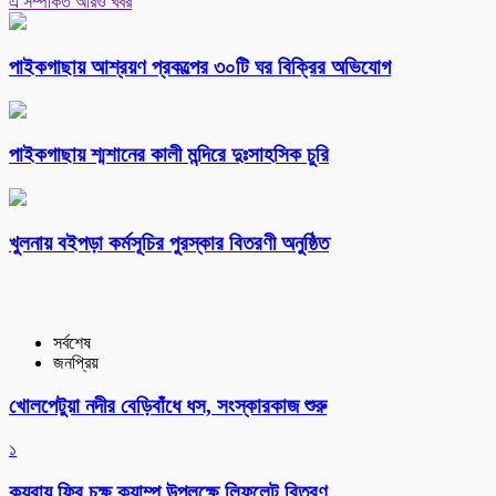
এ সম্পর্কিত আরও খবর
পাইকগাছায় আশ্রয়ণ প্রকল্পের ৩০টি ঘর বিক্রির অভিযোগ
পাইকগাছায় শ্মশানের কালী মন্দিরে দুঃসাহসিক চুরি
খুলনায় বইপড়া কর্মসূচির পুরস্কার বিতরণী অনুষ্ঠিত
সর্বশেষ
জনপ্রিয়
খোলপেটুয়া নদীর বেড়িবাঁধে ধস, সংস্কারকাজ শুরু
১
কয়রায় ফ্রি চক্ষু ক্যাম্প উপলক্ষে লিফলেট বিতরণ