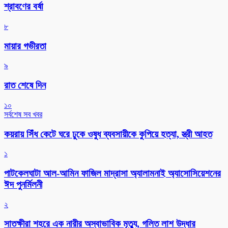
শ্রাবণের বর্ষা
৮
মায়ার গভীরতা
৯
রাত শেষে দিন
১০
সর্বশেষ সব খবর
কয়রায় সিঁধ কেটে ঘরে ঢুকে ওষুধ ব্যবসায়ীকে কুপিয়ে হত্যা, স্ত্রী আহত
১
পাটকেলঘাটা আল-আমিন ফাজিল মাদ্রাসা অ্যালামনাই অ্যাসোসিয়েশনের
ঈদ পুনর্মিলনী
২
সাতক্ষীরা শহরে এক নারীর অস্বাভাবিক মৃত্যু, গলিত লাশ উদ্ধার