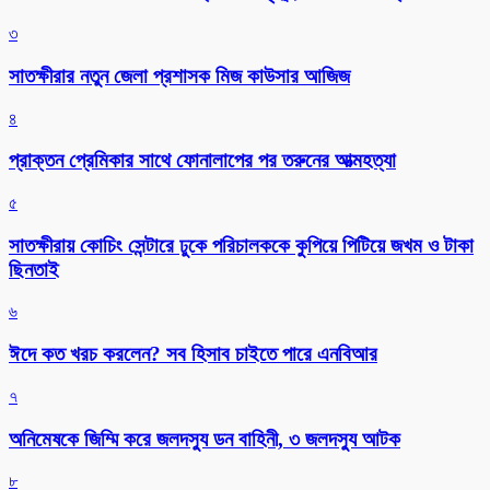
৩
সাতক্ষীরার নতুন জেলা প্রশাসক মিজ কাউসার আজিজ
৪
প্রাক্তন প্রেমিকার সাথে ফোনালাপের পর তরুনের আত্মহত্যা
৫
সাতক্ষীরায় কোচিং সেন্টারে ঢুকে পরিচালককে কুপিয়ে পিটিয়ে জখম ও টাকা
ছিনতাই
৬
ঈদে কত খরচ করলেন? সব হিসাব চাইতে পারে এনবিআর
৭
অনিমেষকে জিম্মি করে জলদস্যু ডন বাহিনী, ৩ জলদস্যু আটক
৮