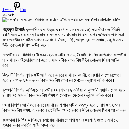
Tweet
Pin
অ-
অ+
পত্রদূত রিপোর্ট:
বৃহস্পতিবার ও শুক্রবার (১৪ ও ১৫ মে ২০২৬) সাতক্ষীরা ৩৩ বিজিবি
ব্যাটালিয়ন এর অধীনস্থ এলাকায় মাদক ও চোরাচালান বিরোধী বিশেষ অভিযান পরিচালনা
করে ভারতীয় মোবাইল ফোনের যন্ত্রাংশ, ঔষধ, শাড়ি, আমুল দুধ, গোলপাপ্পা, ফেন্সিডিল ও
উইন কোরেক্স সিরাপ আটক করে।
সাতক্ষীরা ৩৩ বিজিবি ব্যাটালিয়ন হেডকোয়াটার জানায়, বৈকারী বিওপির আভিযানে সাতক্ষীরা
সদর থানার নাইজেরিয়াপাড়া হতে ৮ হাজার টাকার ভারতীয় উইন কোরেক্স সিরাপ আটক
করে।
হিজলদী বিওপির পৃথক ৪টি আভিযানে কলারোয়া থানার বড়ালী, তালসারি ও গোবরপোতা
হতে ৪ লাখ ৬ হাজার ৬০০ টাকার ভারতীয় মোবাইল ফোনের যন্ত্রাংশ আটক করে।
কুশখালি বিওপির আভিযানে সাতক্ষীরা সদর থানার ছয়ঘড়িয়া ও কুশখালি মসজিদ মোড় হতে
৪ লাখ ৭৫ হাজার টাকার ভারতীয় ঔষধ ও মোবাইল ফোনের যন্ত্রাংশ আটক করে।
মাদরা বিওপির আভিযানে কলারোয়া থানার শ্মশান ঘাট ও রাজপুর হতে ১ লাখ ৪৭ হাজার
টাকার ভারতীয় ঔষধ, ২০ বোতল ফেন্সিডিল ও ৮৫ বোতল উইন কোরেক্স সিরাপ আটক করে
কাকডাঙ্গা বিওপির আভিযানে কলারোয়া থানার গেড়াখালি ও কেরাগাছি হতে ১ লাখ ১২
হাজার টাকার ভারতীয় শাড়ি আটক করে।