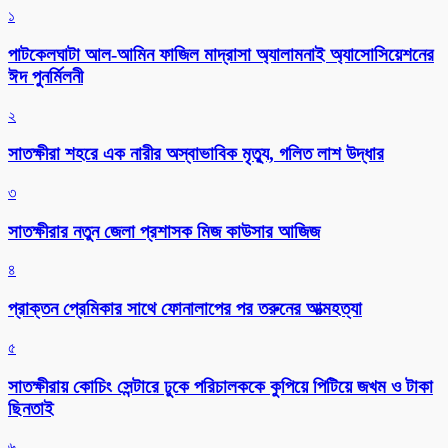
১
পাটকেলঘাটা আল-আমিন ফাজিল মাদ্রাসা অ্যালামনাই অ্যাসোসিয়েশনের
ঈদ পুনর্মিলনী
২
সাতক্ষীরা শহরে এক নারীর অস্বাভাবিক মৃত্যু, গলিত লাশ উদ্ধার
৩
সাতক্ষীরার নতুন জেলা প্রশাসক মিজ কাউসার আজিজ
৪
প্রাক্তন প্রেমিকার সাথে ফোনালাপের পর তরুনের আত্মহত্যা
৫
সাতক্ষীরায় কোচিং সেন্টারে ঢুকে পরিচালককে কুপিয়ে পিটিয়ে জখম ও টাকা
ছিনতাই
৬