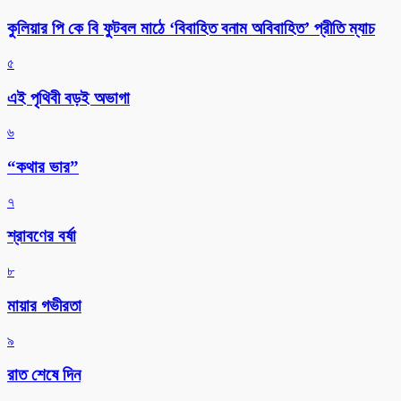
কুলিয়ার পি কে বি ফুটবল মাঠে ‘বিবাহিত বনাম অবিবাহিত’ প্রীতি ম্যাচ
৫
এই পৃথিবী বড়ই অভাগা
৬
“কথার ভার”
৭
শ্রাবণের বর্ষা
৮
মায়ার গভীরতা
৯
রাত শেষে দিন