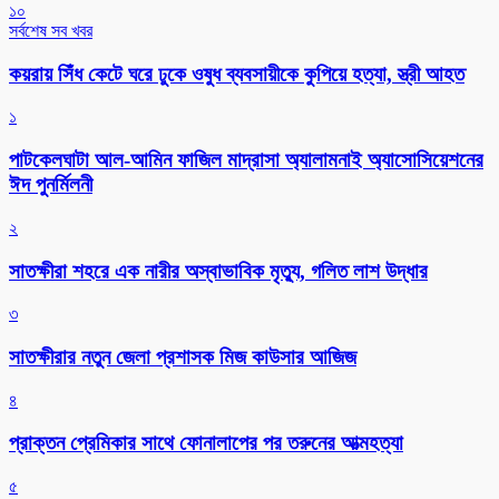
১০
সর্বশেষ সব খবর
কয়রায় সিঁধ কেটে ঘরে ঢুকে ওষুধ ব্যবসায়ীকে কুপিয়ে হত্যা, স্ত্রী আহত
১
পাটকেলঘাটা আল-আমিন ফাজিল মাদ্রাসা অ্যালামনাই অ্যাসোসিয়েশনের
ঈদ পুনর্মিলনী
২
সাতক্ষীরা শহরে এক নারীর অস্বাভাবিক মৃত্যু, গলিত লাশ উদ্ধার
৩
সাতক্ষীরার নতুন জেলা প্রশাসক মিজ কাউসার আজিজ
৪
প্রাক্তন প্রেমিকার সাথে ফোনালাপের পর তরুনের আত্মহত্যা
৫