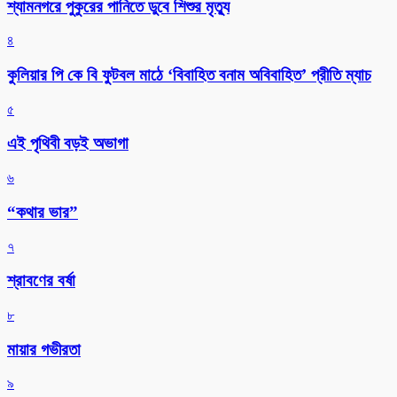
শ্যামনগরে পুকুরের পানিতে ডুবে শিশুর মৃত্যু
৪
কুলিয়ার পি কে বি ফুটবল মাঠে ‘বিবাহিত বনাম অবিবাহিত’ প্রীতি ম্যাচ
৫
এই পৃথিবী বড়ই অভাগা
৬
“কথার ভার”
৭
শ্রাবণের বর্ষা
৮
মায়ার গভীরতা
৯