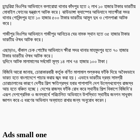
চান্দুরিয়া বিওপির আভিযানে কলারোয়া থানার কাঁদপুর হতে ২ লাখ ১০ হাজার টাকার ভারতীয়
মোবাইল ফোনের যন্ত্রাংশ আটক করে। ঝাউডাঙ্গা ক্যাম্পের আভিযানে সাতক্ষীরা সদর
থানার গোবিন্দপুর হতে ১০ হাজার ৫০০ টাকার ভারতীয় আমুল দুধ ও গোলগাপ্পা আটক
করে।
গাজীপুর বিওপির আভিযানে গাজীপুর আনিচের ঘের নামক স্থান হতে ৩৫ হাজার টাকার
ভারতীয় ঔষধ আটক করে।
এছাড়াও, বাঁকাল চেক পোষ্টের আভিযানে ক্ষীরা সদর থানার মাহমুদপুর হতে ৭০ হাজার
টাকার ভারতীয় ঔষধ আটক করে।
দুদিনে আটক মালামালের সর্বমোট মূল্য ১৪ লাখ ৭৪ হাজার ১০০ টাকা।
বিজিবি আরো জানায়, চোরাকারবারী কর্তৃক বর্ণিত মালামাল শুল্ককর ফাঁকি দিয়ে অবৈধভাবে
ভারত হতে বাংলাদেশে পাচার করায় জব্দ করা হয়। এভাবে ভারতীয় দ্রব্য সামগ্রী
চোরাচালানের কারণে দেশীয় শিল্প ক্ষতিগ্রস্থ হবার পাশাপাশি দেশ উল্লেখযোগ্য রাজস্ব
আয় হতে বঞ্চিত হচ্ছে। দেশের রাজস্ব ফাঁকি রোধ করে স্থানীয় শিল্প বিকাশে বিজিবি’র
এরূপ দেশপ্রেমিক ও জনস্বার্থে পরিচালিত অভিযানে উপস্থিত স্থানীয় জনগন সাধুবাদ
জ্ঞাপন করে এ ধরণের অভিযান অব্যাহত রাখার জন্য অনুরোধ করেন।
Ads small one