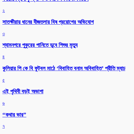
২
সাতক্ষীরায় ধানের বীজতলায় বিষ প্রয়োগের অভিযোগ
৩
শ্যামনগরে পুকুরের পানিতে ডুবে শিশুর মৃত্যু
৪
কুলিয়ার পি কে বি ফুটবল মাঠে ‘বিবাহিত বনাম অবিবাহিত’ প্রীতি ম্যাচ
৫
এই পৃথিবী বড়ই অভাগা
৬
“কথার ভার”
৭