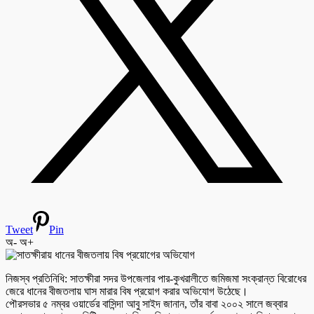
Tweet
Pin
অ-
অ+
নিজস্ব প্রতিনিধি: সাতক্ষীরা সদর উপজেলার পার-কুখরালীতে জমিজমা সংক্রান্ত বিরোধের
জেরে ধানের বীজতলায় ঘাস মারার বিষ প্রয়োগ করার অভিযোগ উঠেছে।
পৌরসভার ৫ নম্বর ওয়ার্ডের বাসিন্দা আবু সাইদ জানান, তাঁর বাবা ২০০২ সালে জব্বার