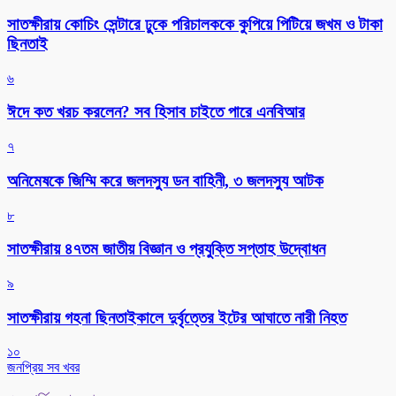
সাতক্ষীরায় কোচিং সেন্টারে ঢুকে পরিচালককে কুপিয়ে পিটিয়ে জখম ও টাকা
ছিনতাই
৬
ঈদে কত খরচ করলেন? সব হিসাব চাইতে পারে এনবিআর
৭
অনিমেষকে জিম্মি করে জলদস্যু ডন বাহিনী, ৩ জলদস্যু আটক
৮
সাতক্ষীরায় ৪৭তম জাতীয় বিজ্ঞান ও প্রযুক্তি সপ্তাহ উদ্বোধন
৯
সাতক্ষীরায় গহনা ছিনতাইকালে দুর্বৃত্তের ইটের আঘাতে নারী নিহত
১০
জনপ্রিয় সব খবর