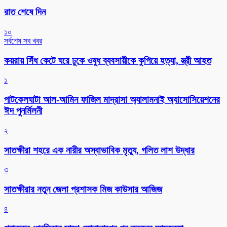
রাত শেষে দিন
১০
সর্বশেষ সব খবর
কয়রায় সিঁধ কেটে ঘরে ঢুকে ওষুধ ব্যবসায়ীকে কুপিয়ে হত্যা, স্ত্রী আহত
১
পাটকেলঘাটা আল-আমিন ফাজিল মাদ্রাসা অ্যালামনাই অ্যাসোসিয়েশনের
ঈদ পুনর্মিলনী
২
সাতক্ষীরা শহরে এক নারীর অস্বাভাবিক মৃত্যু, গলিত লাশ উদ্ধার
৩
সাতক্ষীরার নতুন জেলা প্রশাসক মিজ কাউসার আজিজ
৪