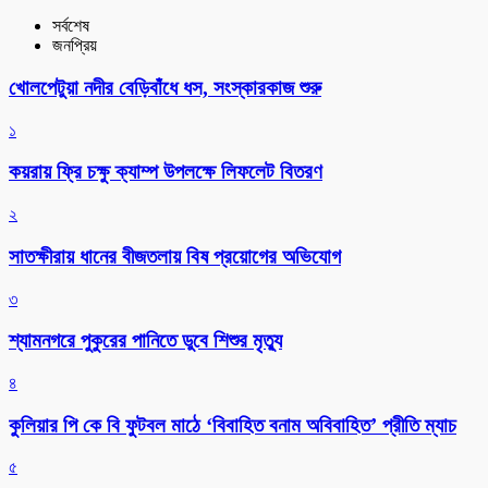
সর্বশেষ
জনপ্রিয়
খোলপেটুয়া নদীর বেড়িবাঁধে ধস, সংস্কারকাজ শুরু
১
কয়রায় ফ্রি চক্ষু ক্যাম্প উপলক্ষে লিফলেট বিতরণ
২
সাতক্ষীরায় ধানের বীজতলায় বিষ প্রয়োগের অভিযোগ
৩
শ্যামনগরে পুকুরের পানিতে ডুবে শিশুর মৃত্যু
৪
কুলিয়ার পি কে বি ফুটবল মাঠে ‘বিবাহিত বনাম অবিবাহিত’ প্রীতি ম্যাচ
৫