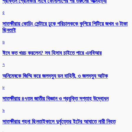
প্রাক্তন প্রেমিকার সাথে ফোনালাপের পর তরুনের আত্মহত্যা
৫
সাতক্ষীরায় কোচিং সেন্টারে ঢুকে পরিচালককে কুপিয়ে পিটিয়ে জখম ও টাকা
ছিনতাই
৬
ঈদে কত খরচ করলেন? সব হিসাব চাইতে পারে এনবিআর
৭
অনিমেষকে জিম্মি করে জলদস্যু ডন বাহিনী, ৩ জলদস্যু আটক
৮
সাতক্ষীরায় ৪৭তম জাতীয় বিজ্ঞান ও প্রযুক্তি সপ্তাহ উদ্বোধন
৯
সাতক্ষীরায় গহনা ছিনতাইকালে দুর্বৃত্তের ইটের আঘাতে নারী নিহত