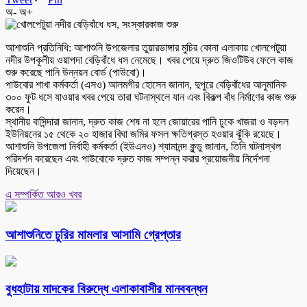
অ-
অ+
আশাশুনি প্রতিনিধি: আশাশুনি উপজেলার তুয়ারডাঙ্গার মুচির কোনা এলাকায় খোলপেটুয়া
নদীর উপকূলীয় ওয়াপদা বেড়িবাঁধে ধস নেমেছে। খবর পেয়ে দ্রুত জিওটিউব ফেলে কাজ
শুরু করেছে পানি উন্নয়ন বোর্ড (পাউবো)।
পাউবোর শাখা কর্মকর্তা (এসও) আলমগীর হোসেন জানান, দুপুরে বেড়িবাঁধের আনুমানিক
৩০০ ফুট ধসে যাওয়ার খবর পেয়ে তারা ঘটনাস্থলে যান এবং বিকল্প বাঁধ নির্মাণের কাজ শুরু
করেন।
স্থানীয় বাসিন্দারা জানান, দ্রুত কাজ শেষ না হলে জোয়ারের পানি ঢুকে খাজরা ও বড়দল
ইউনিয়নের ১৫ থেকে ২০ হাজার বিঘা জমির ফসল ক্ষতিগ্রস্ত হওয়ার ঝুঁকি রয়েছে।
আশাশুনি উপজেলা নির্বাহী কর্মকর্তা (ইউএনও) শ্যামানন্দ কুন্ডু জানান, তিনি ঘটনাস্থল
পরিদর্শন করেছেন এবং পাউবোকে দ্রুত কাজ সম্পন্ন করার প্রয়োজনীয় নির্দেশনা
দিয়েছেন।
এ সম্পর্কিত আরও খবর
আশাশুনিতে চুরির মামলার আসামি গ্রেপ্তার
বুধহাটায় মাদকের বিরুদ্ধে এলাকাবাসীর মানববন্ধন