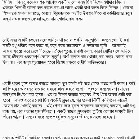
জিনিস। কিন্তু কয়েক দশক আগেও একটি ভালো কলম ছিল বিশেষ মর্যাদার বিষয়।
একজন শিক্ষার্থী ভালো ফল করলে বাবা-মা তাকে একটি ঝর্ণা কলম কিনে দিতেন। কোনো
শিক্ষককে সম্মান জানাতে, কোনো প্রিয়জনকে স্মরণীয় উপহার দিতে বা কর্মজীবনের নতুন
অধ্যায় শুরু করতে দেওয়া হতো নাম খোদাই করা কলম।
সেই সময় একটি কলমের সঙ্গে জড়িয়ে থাকত সম্পর্ক ও অনুভূতি। কলমে খোদাই করা
নামটি শুধু পরিচয় বহন করত না, বহন করত ভালোবাসা ও সম্মানের স্মৃতি। অনেকেই
আজও যতœ করে রেখে দিয়েছেন তাঁদের পুরোনো ঝর্ণা কলম, কারণ সেটির সঙ্গে জড়িয়ে
আছে জীবনের গুরুত্বপূর্ণ কোনো মুহূর্ত। ঝর্ণা কলমে নাম খোদাই করা সহজ কোনো কাজ
ছিল না। এর জন্য প্রয়োজন হতো বিশেষ দক্ষতা ও দীর্ঘ অভিজ্ঞতার।
একটি ধাতব পৃষ্ঠে অক্ষর বসাতে সামান্য ভুল হলেই নষ্ট হয়ে যেতে পারত দামি কলম। তাই
কারিগরদের অত্যন্ত সতর্কতার সঙ্গে কাজ করতে হতো। প্রথমে কলমের ওপর নামের
অবস্থান নির্ধারণ করা হতো। এরপর বিশেষ যন্ত্রের সাহায্যে ধীরে ধীরে অক্ষর তৈরি করা
হতো। কারও হাতের লেখা ছিল এতটাই সুন্দর যে, গ্রাহকেরা নির্দিষ্ট কারিগরের কাছেই
যেতেন নাম খোদাই করাতে। এই পেশার সঙ্গে যুক্ত মানুষদের অনেকেই বলতেন, এটি শুধু
কাজ নয়, এক ধরনের সৃজনশীলতা। একটি নামকে সুন্দরভাবে ফুটিয়ে তোলার মধ্যেই ছিল
তাঁদের আনন্দ। সময়ের সঙ্গে সঙ্গে প্রযুক্তি মানুষের জীবনকে সহজ করেছে।
এখন কম্পিউটার নিয়ন্ত্রিত লেজার মেশিন কয়েক সেকেন্ডের মধ্যেই যেকোনো লেখা খোদাই