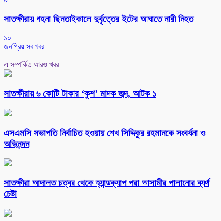
সাতক্ষীরায় গহনা ছিনতাইকালে দুর্বৃত্তের ইটের আঘাতে নারী নিহত
১০
জনপ্রিয় সব খবর
এ সম্পর্কিত আরও খবর
সাতক্ষীরায় ৬ কোটি টাকার ‘কুশ’ মাদক জব্দ, আটক ১
এসএমসি সভাপতি নির্বাচিত হওয়ায় শেখ সিদ্দিকুর রহমানকে সংবর্ধনা ও
অভিনন্দন
সাতক্ষীরা আদালত চত্বর থেকে হ্যান্ডক্যাপ পরা আসামীর পালানোর ব্যর্থ
চেষ্টা