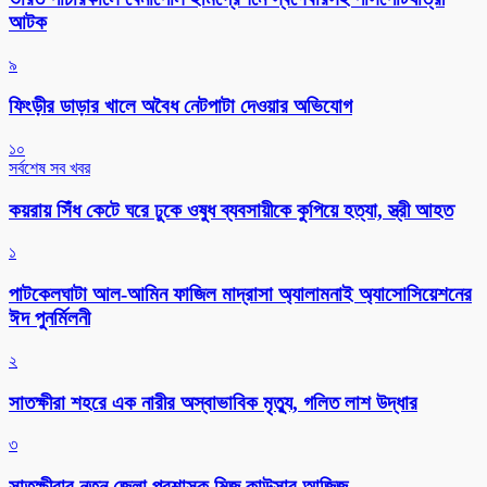
আটক
৯
ফিংড়ীর ডাড়ার খালে অবৈধ নেটপাটা দেওয়ার অভিযোগ
১০
সর্বশেষ সব খবর
কয়রায় সিঁধ কেটে ঘরে ঢুকে ওষুধ ব্যবসায়ীকে কুপিয়ে হত্যা, স্ত্রী আহত
১
পাটকেলঘাটা আল-আমিন ফাজিল মাদ্রাসা অ্যালামনাই অ্যাসোসিয়েশনের
ঈদ পুনর্মিলনী
২
সাতক্ষীরা শহরে এক নারীর অস্বাভাবিক মৃত্যু, গলিত লাশ উদ্ধার
৩
সাতক্ষীরার নতুন জেলা প্রশাসক মিজ কাউসার আজিজ