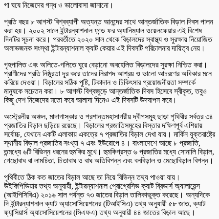
গা ঘষে নিজেদের গন্ধ ও ভালোবাসা জানানো।
প্রতি বছর ৮ আগস্ট বিশ্বব্যাপী অত্যন্ত আনন্দের সাথে আন্তর্জাতিক বিড়াল দিবস পালন
করা হয়। ২০০২ সালে ইন্টারন্যাশনাল ফান্ড ফর অ্যানিম্যাল ওয়েলফেয়ার এই বিশেষ
দিনটির সূচনা করে। পরবর্তীতে ২০২০ সাল থেকে বিড়ালদের স্বাস্থ্য ও সুরক্ষায় নিয়োজিত
অলাভজনক সংস্থা ইন্টারন্যাশনাল ক্যাট কেয়ার এই দিবসটি পরিচালনার দায়িত্ব নেয়।
গৃহপালিত এবং অলিতে-গলিতে ঘুরে বেড়ানো অবহেলিত বিড়ালদের সুরক্ষা নিশ্চিত করা।
প্রাণীদের প্রতি নিষ্ঠুরতা দূর করে তাদের নিরাপদ আশ্রয় ও ভালো আচরণের অধিকার মনে
করিয়ে দেওয়া। বিড়ালের সঠিক পুষ্টি, টিকাদান ও চিকিৎসার প্রয়োজনীয়তা সম্পর্কে
মানুষকে সচেতন করা। ৮ আগস্ট বিশ্বজুড়ে আন্তর্জাতিক দিবস হিসেবে স্বীকৃত, তবুও
কিছু দেশ নিজেদের মতো করে আলাদা দিনেও এই দিবসটি উদযাপন করে।
অস্ট্রেলীয় অঞ্চল, মাদাগাস্কার ও প্রশান্তমহাসাগরীয় দ্বীপসমূহ ছাড়া পৃথিবীর সর্বত্র ৩৪
প্রজাতির বিড়াল ছড়িয়ে রয়েছে। বিড়ালের প্রজাতিসমূহের বিস্তার দক্ষিণপূর্ব এশিয়ায়
সর্বোচ্চ, যেখানে একটি এলাকায় একত্রে ৭ প্রজাতির বিড়াল দেখা যায়। মার্কিন যুক্তরাষ্ট্রে
স্থানীয় বিড়াল প্রজাতির সংখ্যা ৭ এবং ইউরোপে ৪। বাংলাদেশে আছে ৮ প্রজাতি,
তন্মধ্যে ৬টি বিভিন্ন ধরনের হুমকির মুখে। হুমকিগ্রস্ত ৬ প্রজাতির মধ্যে সোনালি বিড়াল,
গেছোবাঘ বা লামচিতা, চিতাবাঘ ও বাঘ অতিবিপন্ন এবং বনবিড়াল ও মেছোবিড়াল বিপন্ন।
পৃথিবীতে ঠিক কত জাতের বিড়াল আছে তা নিয়ে বিভিন্ন তথ্য পাওয়া যায়।
উইকিপিডিয়ার তথ্য অনুযায়ী, ইন্টারন্যাশনাল প্রোগ্রেসিভ ক্যাট ব্রিডার্স অ্যালায়েন্স
(আইপিসিবিএ) ২০১৬ সাল পর্যন্ত ৭৩ জাতের বিড়াল তালিকাভুক্ত করেছে। অন্যদিকে
দি ইন্টারন্যাশনাল ক্যাট অ্যাসোসিয়েশনের (টিআইসিএ) তথ্য অনুযায়ী ৫৮ জাত, ক্যাট
ফ্যান্সিয়ার্স অ্যাসোসিয়েশনের (সিএফএ) তথ্য অনুযায়ী ৪৪ জাতের বিড়াল আছে।