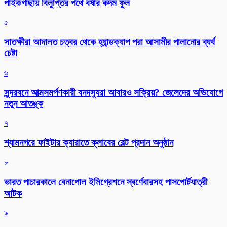
পাইকগাছায় বিলুপ্তির পথে বর্ষার কদম ফুল
৫
সাতক্ষীরা আদালত চত্বর থেকে হ্যান্ডক্যাপ পরা আসামীর পালানোর ব্যর্থ
চেষ্টা
৬
সুন্দরবনে আত্মসমর্পণকারী বনদস্যুরা আবারও সক্রিয়? জেলেদের অভিযোগে
নতুন আতঙ্ক
৭
শ্যামনগরে ফাইটার ক্যারাতে ক্লাবের বেল্ট প্রদান অনুষ্ঠান
৮
ভারত পাচারকালে বেনাপোল ইমিগ্রেশনে স্বর্ণেবারসহ পাসপোর্টযাত্রী
আটক
৯