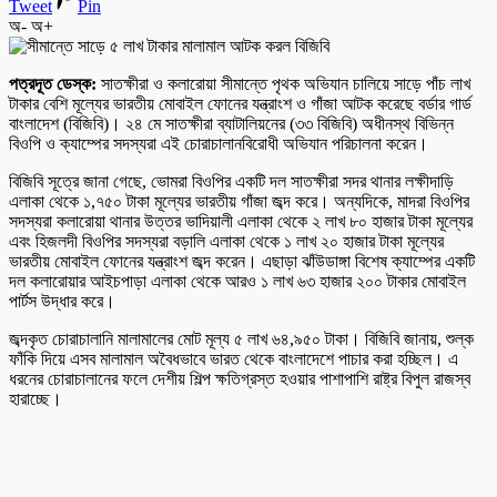
Tweet
Pin
অ-
অ+
পত্রদূত ডেস্ক:
সাতক্ষীরা ও কলারোয়া সীমান্তে পৃথক অভিযান চালিয়ে সাড়ে পাঁচ লাখ
টাকার বেশি মূল্যের ভারতীয় মোবাইল ফোনের যন্ত্রাংশ ও গাঁজা আটক করেছে বর্ডার গার্ড
বাংলাদেশ (বিজিবি)। ২৪ মে সাতক্ষীরা ব্যাটালিয়নের (৩৩ বিজিবি) অধীনস্থ বিভিন্ন
বিওপি ও ক্যাম্পের সদস্যরা এই চোরাচালানবিরোধী অভিযান পরিচালনা করেন।
বিজিবি সূত্রে জানা গেছে, ভোমরা বিওপির একটি দল সাতক্ষীরা সদর থানার লক্ষীদাড়ি
এলাকা থেকে ১,৭৫০ টাকা মূল্যের ভারতীয় গাঁজা জব্দ করে। অন্যদিকে, মাদরা বিওপির
সদস্যরা কলারোয়া থানার উত্তর ভাদিয়ালী এলাকা থেকে ২ লাখ ৮০ হাজার টাকা মূল্যের
এবং হিজলদী বিওপির সদস্যরা বড়ালি এলাকা থেকে ১ লাখ ২০ হাজার টাকা মূল্যের
ভারতীয় মোবাইল ফোনের যন্ত্রাংশ জব্দ করেন। এছাড়া ঝাঁউডাঙ্গা বিশেষ ক্যাম্পের একটি
দল কলারোয়ার আইচপাড়া এলাকা থেকে আরও ১ লাখ ৬৩ হাজার ২০০ টাকার মোবাইল
পার্টস উদ্ধার করে।
জব্দকৃত চোরাচালানি মালামালের মোট মূল্য ৫ লাখ ৬৪,৯৫০ টাকা। বিজিবি জানায়, শুল্ক
ফাঁকি দিয়ে এসব মালামাল অবৈধভাবে ভারত থেকে বাংলাদেশে পাচার করা হচ্ছিল। এ
ধরনের চোরাচালানের ফলে দেশীয় শিল্প ক্ষতিগ্রস্ত হওয়ার পাশাপাশি রাষ্ট্র বিপুল রাজস্ব
হারাচ্ছে।