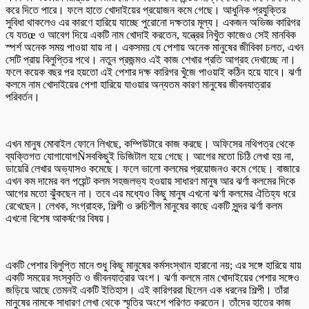
করে দিতে পারে। ফলে হাতে খোদাইয়ের প্রয়োজন কমে গেছে। আধুনিক প্রযুক্তির
সুবিধা থাকলেও এর কারণে হারিয়ে যাচ্ছে পুরোনো দক্ষতার মূল্য। একজন অভিজ্ঞ কারিগর
যে যতœ ও আবেগ দিয়ে একটি নাম খোদাই করতেন, যন্ত্রের নিখুঁত কাজেও সেই মানবিক
স্পর্শ অনেক সময় পাওয়া যায় না। একসময় যে পেশায় অনেক মানুষের জীবিকা চলত, এখন
সেটি প্রায় বিলুপ্তির পথে। নতুন প্রজন্মও এই কাজ শেখার প্রতি আগ্রহ দেখাচ্ছে না।
ফলে কয়েক বছর পর হয়তো এই পেশার দক্ষ কারিগর খুঁজে পাওয়াই কঠিন হয়ে যাবে। ঝর্ণা
কলমে নাম খোদাইয়ের পেশা হারিয়ে যাওয়ার অন্যতম কারণ মানুষের জীবনযাত্রার
পরিবর্তন।
এখন মানুষ মোবাইল ফোনে লিখছে, কম্পিউটারে কাজ করছে। অফিসের নথিপত্র থেকে
ব্যক্তিগত যোগাযোগÑসবকিছুই ডিজিটাল হয়ে গেছে। আগের মতো চিঠি লেখা হয় না,
ডায়েরি লেখার অভ্যাসও কমেছে। ফলে ভালো কলমের প্রয়োজনও কমে গেছে। বাজারে
এখন কম দামের বল পয়েন্ট কলম সহজলভ্য হওয়ায় সাধারণ মানুষ আর ঝর্ণা কলমের দিকে
আগের মতো ঝুঁকছেন না। তবে এর মধ্যেও কিছু মানুষ এখনো ঝর্ণা কলমের ঐতিহ্য ধরে
রেখেছেন। লেখক, সংগ্রাহক, শিল্পী ও রুচিশীল মানুষের কাছে একটি সুন্দর ঝর্ণা কলম
এখনো বিশেষ আকর্ষণের বিষয়।
একটি পেশার বিলুপ্তি মানে শুধু কিছু মানুষের কর্মসংস্থান হারানো নয়; এর সঙ্গে হারিয়ে যায়
একটি সময়ের সংস্কৃতি ও জীবনযাত্রার অংশ। ঝর্ণা কলমে নাম খোদাইয়ের পেশার সঙ্গেও
জড়িয়ে আছে তেমনই একটি ইতিহাস। এই কারিগররা ছিলেন এক ধরনের শিল্পী। তাঁরা
মানুষের নামকে সাধারণ লেখা থেকে স্মৃতির অংশে পরিণত করতেন। তাঁদের হাতের কাজ