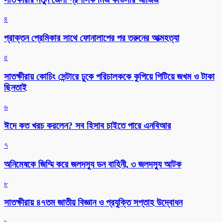
৪
প্রাক্তন প্রেমিকার সাথে ফোনালাপের পর তরুনের আত্মহত্যা
৫
সাতক্ষীরায় কোচিং সেন্টারে ঢুকে পরিচালককে কুপিয়ে পিটিয়ে জখম ও টাকা
ছিনতাই
৬
ঈদে কত খরচ করলেন? সব হিসাব চাইতে পারে এনবিআর
৭
অনিমেষকে জিম্মি করে জলদস্যু ডন বাহিনী, ৩ জলদস্যু আটক
৮
সাতক্ষীরায় ৪৭তম জাতীয় বিজ্ঞান ও প্রযুক্তি সপ্তাহ উদ্বোধন
৯