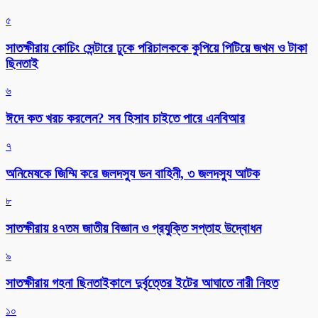
৫
সাতক্ষীরায় কোচিং সেন্টারে ঢুকে পরিচালককে কুপিয়ে পিটিয়ে জখম ও টাকা
ছিনতাই
৬
ঈদে কত খরচ করলেন? সব হিসাব চাইতে পারে এনবিআর
৭
অনিমেষকে জিম্মি করে জলদস্যু ডন বাহিনী, ৩ জলদস্যু আটক
৮
সাতক্ষীরায় ৪৭তম জাতীয় বিজ্ঞান ও প্রযুক্তি সপ্তাহ উদ্বোধন
৯
সাতক্ষীরায় গহনা ছিনতাইকালে দুর্বৃত্তের ইটের আঘাতে নারী নিহত
১০