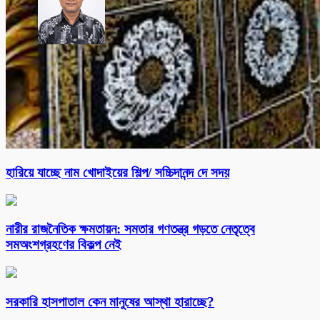
হারিয়ে যাচ্ছে নাম খোদাইয়ের শিল্প/ সচ্চিদানন্দ দে সদয়
নারীর রাজনৈতিক ক্ষমতায়ন: সমতার গণতন্ত্র গড়তে নেতৃত্বে
সমঅংশগ্রহণের বিকল্প নেই
সরকারি হাসপাতাল কেন মানুষের আস্থা হারাচ্ছে?