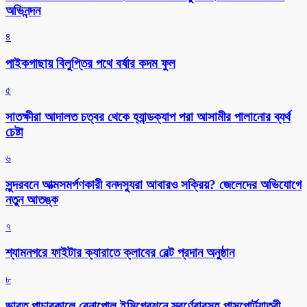
অভিনন্দন
৪
পাইকগাছায় বিলুপ্তির পথে বর্ষার কদম ফুল
৫
সাতক্ষীরা আদালত চত্বর থেকে হ্যান্ডক্যাপ পরা আসামীর পালানোর ব্যর্থ
চেষ্টা
৬
সুন্দরবনে আত্মসমর্পণকারী বনদস্যুরা আবারও সক্রিয়? জেলেদের অভিযোগে
নতুন আতঙ্ক
৭
শ্যামনগরে ফাইটার ক্যারাতে ক্লাবের বেল্ট প্রদান অনুষ্ঠান
৮
ভারত পাচারকালে বেনাপোল ইমিগ্রেশনে স্বর্ণেবারসহ পাসপোর্টযাত্রী