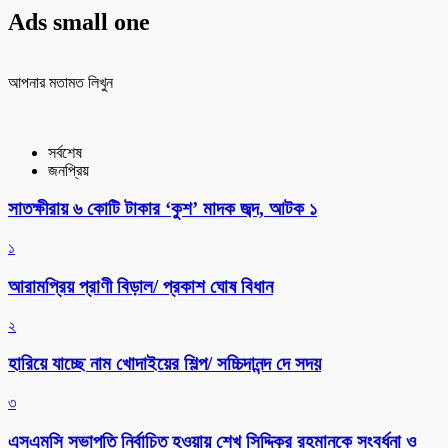
Ads small one
আপনার মতামত লিখুন
সর্বশেষ
জনপ্রিয়
সাতক্ষীরায় ৬ কোটি টাকার ‘কুশ’ মাদক জব্দ, আটক ১
১
আরামপ্রিয় প্রাণী বিড়াল/ প্রকাশ ঘোষ বিধান
২
হারিয়ে যাচ্ছে নাম খোদাইয়ের শিল্প/ সচ্চিদানন্দ দে সদয়
৩
এসএমসি সভাপতি নির্বাচিত হওয়ায় শেখ সিদ্দিকুর রহমানকে সংবর্ধনা ও