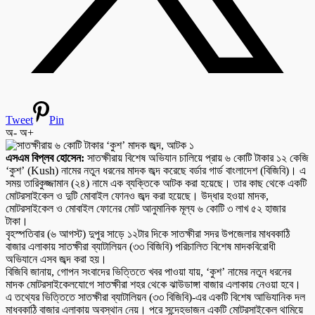
Tweet
Pin
অ-
অ+
এসএম বিপ্লব হোসেন:
সাতক্ষীরায় বিশেষ অভিযান চালিয়ে প্রায় ৬ কোটি টাকার ১২ কেজি
‘কুশ’ (Kush) নামের নতুন ধরনের মাদক জব্দ করেছে বর্ডার গার্ড বাংলাদেশ (বিজিবি)। এ
সময় তারিকুজ্জামান (২৪) নামে এক ব্যক্তিকে আটক করা হয়েছে। তার কাছ থেকে একটি
মোটরসাইকেল ও দুটি মোবাইল ফোনও জব্দ করা হয়েছে। উদ্ধার হওয়া মাদক,
মোটরসাইকেল ও মোবাইল ফোনের মোট আনুমানিক মূল্য ৬ কোটি ৩ লাখ ৫২ হাজার
টাকা।
বৃহস্পতিবার (৬ আগস্ট) দুপুর সাড়ে ১২টার দিকে সাতক্ষীরা সদর উপজেলার মাধবকাঠি
বাজার এলাকায় সাতক্ষীরা ব্যাটালিয়ন (৩৩ বিজিবি) পরিচালিত বিশেষ মাদকবিরোধী
অভিযানে এসব জব্দ করা হয়।
বিজিবি জানায়, গোপন সংবাদের ভিত্তিতে খবর পাওয়া যায়, ‘কুশ’ নামের নতুন ধরনের
মাদক মোটরসাইকেলযোগে সাতক্ষীরা শহর থেকে ঝাউডাঙ্গা বাজার এলাকায় নেওয়া হবে।
এ তথ্যের ভিত্তিতে সাতক্ষীরা ব্যাটালিয়ন (৩৩ বিজিবি)-এর একটি বিশেষ আভিযানিক দল
মাধবকাঠি বাজার এলাকায় অবস্থান নেয়। পরে সন্দেহভাজন একটি মোটরসাইকেল থামিয়ে