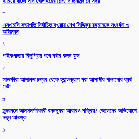
হারিয়ে যাচ্ছে নাম খোদাইয়ের শিল্প/ সচ্চিদানন্দ দে সদয়
৩
এসএমসি সভাপতি নির্বাচিত হওয়ায় শেখ সিদ্দিকুর রহমানকে সংবর্ধনা ও
অভিনন্দন
৪
পাইকগাছায় বিলুপ্তির পথে বর্ষার কদম ফুল
৫
সাতক্ষীরা আদালত চত্বর থেকে হ্যান্ডক্যাপ পরা আসামীর পালানোর ব্যর্থ
চেষ্টা
৬
সুন্দরবনে আত্মসমর্পণকারী বনদস্যুরা আবারও সক্রিয়? জেলেদের অভিযোগে
নতুন আতঙ্ক
৭