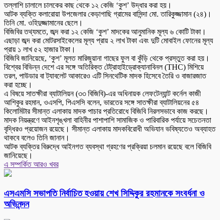
তল্লাশি চালালে চালকের কাছ থেকে ১২ কেজি ‘কুশ’ উদ্ধার করা হয়।
আটক ব্যক্তি কলারোয়া উপজেলার কেড়াগাছি গ্রামের বাসিন্দা মো. তারিকুজ্জামান (২৪)।
তিনি মো. ওহিদুজ্জামানের ছেলে।
বিজিবির তথ্যমতে, জব্দ করা ১২ কেজি ‘কুশ’ মাদকের আনুমানিক মূল্য ৬ কোটি টাকা।
এছাড়া জব্দ করা মোটরসাইকেলের মূল্য প্রায় ২ লাখ টাকা এবং দুটি মোবাইল ফোনের মূল্য
প্রায় ১ লাখ ৫২ হাজার টাকা।
বিজিবি জানিয়েছে, ‘কুশ’ মূলত মারিজুয়ানা গাছের ফুল বা কুঁড়ি থেকে প্রস্তুত করা হয়।
বিশ্বের বিভিন্ন দেশে এর সঙ্গে অতিরিক্ত টেট্রাহাইড্রোক্যানাবিনল (THC) মিশিয়ে
তরল, পাউডার বা ট্যাবলেট আকারেও এটি সিনথেটিক মাদক হিসেবে তৈরি ও বাজারজাত
করা হচ্ছে।
এ বিষয়ে সাতক্ষীরা ব্যাটালিয়ন (৩৩ বিজিবি)-এর অধিনায়ক লেফটেন্যান্ট কর্নেল কাজী
আশিকুর রহমান, ওএসপি, পিএসসি বলেন, ভারতের সঙ্গে সাতক্ষীরা ব্যাটালিয়নের ৫৪
কিলোমিটার সীমান্ত এলাকায় মাদক পাচার প্রতিরোধে বিজিবি নিরলসভাবে কাজ করছে।
মাদক নিয়ন্ত্রণে আইনশৃঙ্খলা বাহিনীর পাশাপাশি সামাজিক ও পারিবারিক পর্যায়ে সচেতনতা
বৃদ্ধিরও প্রয়োজন রয়েছে। সীমান্ত এলাকায় মাদকবিরোধী অভিযান ভবিষ্যতেও অব্যাহত
থাকবে বলেও তিনি জানান।
আটক ব্যক্তির বিরুদ্ধে আইনগত ব্যবস্থা গ্রহণের প্রক্রিয়া চলমান রয়েছে বলে বিজিবি
জানিয়েছে।
এ সম্পর্কিত আরও খবর
এসএমসি সভাপতি নির্বাচিত হওয়ায় শেখ সিদ্দিকুর রহমানকে সংবর্ধনা ও
অভিনন্দন