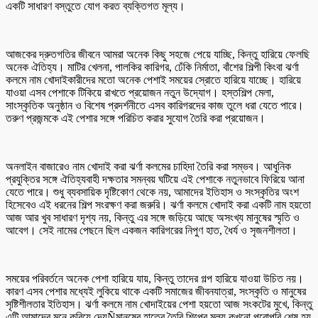
একটি সাধারণ বস্তুতে যোগ করত ব্যক্তিগত মূল্য।
আজকের দ্রুতগতির জীবনে আমরা অনেক কিছু সহজে পেয়ে যাচ্ছি, কিন্তু হারিয়ে ফেলছি
অনেক ঐতিহ্য। মাটির খেলনা, পালকির কারিগর, ঢেঁকি নির্মাতা, বাঁশের শিল্পী কিংবা ঝর্ণা
কলমে নাম খোদাইকারীদের মতো অনেক পেশাই সময়ের স্রোতে হারিয়ে যাচ্ছে। হারিয়ে
যাওয়া এসব পেশাকে টিকিয়ে রাখতে প্রয়োজন নতুন উদ্যোগ। হস্তশিল্প মেলা,
সাংস্কৃতিক অনুষ্ঠান ও বিশেষ প্রদর্শনীতে এসব কারিগরদের কাজ তুলে ধরা যেতে পারে।
তরুণ প্রজন্মকে এই পেশার সঙ্গে পরিচিত করার সুযোগ তৈরি করা প্রয়োজন।
অনলাইন বাজারেও নাম খোদাই করা ঝর্ণা কলমের চাহিদা তৈরি করা সম্ভব। আধুনিক
প্রযুক্তির সঙ্গে ঐতিহ্যবাহী দক্ষতার সমন্বয় ঘটিয়ে এই পেশাকে নতুনভাবে ফিরিয়ে আনা
যেতে পারে। শুধু ব্যবসায়িক দৃষ্টিকোণ থেকে নয়, আমাদের ইতিহাস ও সংস্কৃতির অংশ
হিসেবেও এই ধরনের শিল্প সংরক্ষণ করা জরুরি। ঝর্ণা কলমে খোদাই করা একটি নাম হয়তো
আজ আর খুব সাধারণ দৃশ্য নয়, কিন্তু এর সঙ্গে জড়িয়ে আছে অসংখ্য মানুষের স্মৃতি ও
আবেগ। সেই নামের পেছনে ছিল একজন কারিগরের নিপুণ হাত, ধৈর্য ও সৃজনশীলতা।
সময়ের পরিবর্তনে অনেক পেশা হারিয়ে যায়, কিন্তু তাদের গল্প হারিয়ে যাওয়া উচিত নয়।
কারণ এসব পেশার মধ্যেই লুকিয়ে থাকে একটি সমাজের জীবনযাত্রা, সংস্কৃতি ও মানুষের
সৃষ্টিশীলতার ইতিহাস। ঝর্ণা কলমে নাম খোদাইয়ের পেশা হয়তো আজ সংকটের মুখে, কিন্তু
এটি আমাদের মনে করিয়ে দেয়Ñমানুষের হাতের তৈরি শিল্পের মূল্য কখনো পুরোপুরি শেষ হয়