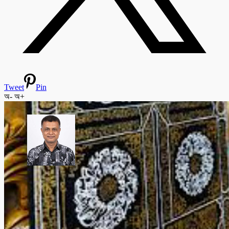
Tweet
Pin
অ-
অ+