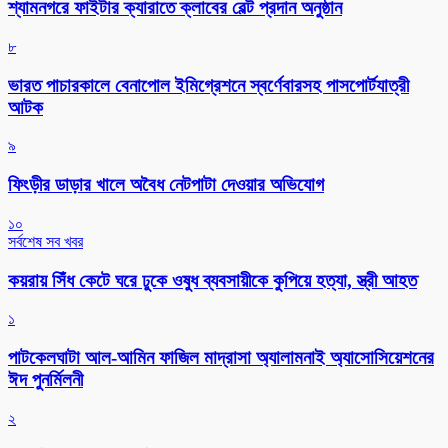
শ্যামনগরে ফাইটার ক্যারাতে ক্লাবের বেল্ট প্রদান অনুষ্ঠান
৮
ভারত পাচারকালে বেনাপোল ইমিগ্রেশনে স্বর্ণেবারসহ পাসপোর্টযাত্রী
আটক
৯
ফিংড়ীর ডাড়ার খালে অবৈধ নেটপাটা দেওয়ার অভিযোগ
১০
সর্বশেষ সব খবর
কয়রায় সিঁধ কেটে ঘরে ঢুকে ওষুধ ব্যবসায়ীকে কুপিয়ে হত্যা, স্ত্রী আহত
১
পাটকেলঘাটা আল-আমিন ফাজিল মাদ্রাসা অ্যালামনাই অ্যাসোসিয়েশনের
ঈদ পুনর্মিলনী
২