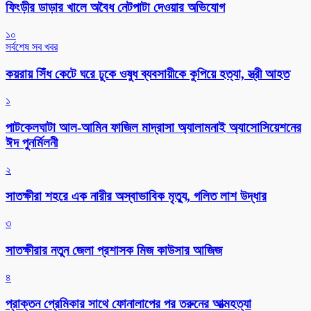
ফিংড়ীর ডাড়ার খালে অবৈধ নেটপাটা দেওয়ার অভিযোগ
১০
সর্বশেষ সব খবর
কয়রায় সিঁধ কেটে ঘরে ঢুকে ওষুধ ব্যবসায়ীকে কুপিয়ে হত্যা, স্ত্রী আহত
১
পাটকেলঘাটা আল-আমিন ফাজিল মাদ্রাসা অ্যালামনাই অ্যাসোসিয়েশনের
ঈদ পুনর্মিলনী
২
সাতক্ষীরা শহরে এক নারীর অস্বাভাবিক মৃত্যু, গলিত লাশ উদ্ধার
৩
সাতক্ষীরার নতুন জেলা প্রশাসক মিজ কাউসার আজিজ
৪
প্রাক্তন প্রেমিকার সাথে ফোনালাপের পর তরুনের আত্মহত্যা