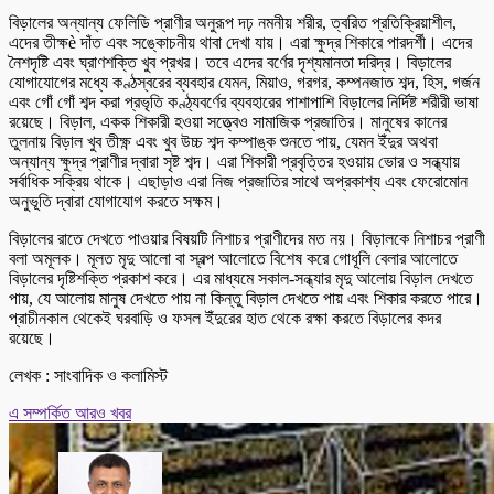
বিড়ালের অন্যান্য ফেলিডি প্রাণীর অনুরূপ দঢ় নমনীয় শরীর, ত্বরিত প্রতিক্রিয়াশীল,
এদের তীক্ষè দাঁত এবং সঙ্কোচনীয় থাবা দেখা যায়। এরা ক্ষুদ্র শিকারে পারদর্শী। এদের
নৈশদৃষ্টি এবং ঘ্রাণশক্তি খুব প্রখর। তবে এদের বর্ণের দৃশ্যমানতা দরিদ্র। বিড়ালের
যোগাযোগের মধ্যে কণ্ঠস্বরের ব্যবহার যেমন, মিয়াও, গরগর, কম্পনজাত শব্দ, হিস, গর্জন
এবং গোঁ গোঁ শব্দ করা প্রভৃতি কণ্ঠ্যবর্ণের ব্যবহারের পাশাপাশি বিড়ালের নির্দিষ্ট শরীরী ভাষা
রয়েছে। বিড়াল, একক শিকারী হওয়া সত্ত্বেও সামাজিক প্রজাতির। মানুষের কানের
তুলনায় বিড়াল খুব তীক্ষ্ণ এবং খুব উচ্চ শব্দ কম্পাঙ্ক শুনতে পায়, যেমন ইঁদুর অথবা
অন্যান্য ক্ষুদ্র প্রাণীর দ্বারা সৃষ্ট শব্দ। এরা শিকারী প্রবৃত্তির হওয়ায় ভোর ও সন্ধ্যায়
সর্বাধিক সক্রিয় থাকে। এছাড়াও এরা নিজ প্রজাতির সাথে অপ্রকাশ্য এবং ফেরোমোন
অনুভূতি দ্বারা যোগাযোগ করতে সক্ষম।
বিড়ালের রাতে দেখতে পাওয়ার বিষয়টি নিশাচর প্রাণীদের মত নয়। বিড়ালকে নিশাচর প্রাণী
বলা অমূলক। মূলত মৃদু আলো বা স্বল্প আলোতে বিশেষ করে গোধূলি বেলার আলোতে
বিড়ালের দৃষ্টিশক্তি প্রকাশ করে। এর মাধ্যমে সকাল-সন্ধ্যার মৃদু আলোয় বিড়াল দেখতে
পায়, যে আলোয় মানুষ দেখতে পায় না কিন্তু বিড়াল দেখতে পায় এবং শিকার করতে পারে।
প্রাচীনকাল থেকেই ঘরবাড়ি ও ফসল ইঁদুরের হাত থেকে রক্ষা করতে বিড়ালের কদর
রয়েছে।
লেখক : সাংবাদিক ও কলামিস্ট
এ সম্পর্কিত আরও খবর