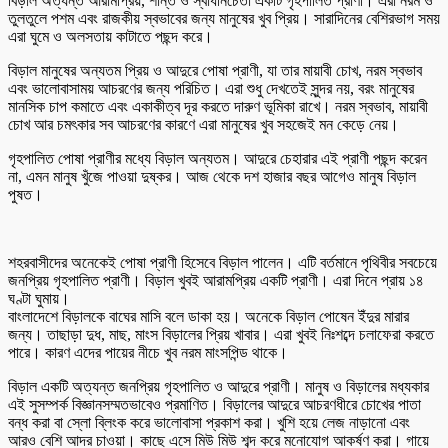
বিড়াল অত্যন্ত আরামপ্রিয়, শান্ত ও স্বাধীনচেতা একটি গৃহপালিত প্রাণী। এরা নরম ও
তুলতুলে পশম এবং রাজকীয় স্বভাবের জন্য মানুষের খুব প্রিয়। সারাদিনের বেশিরভাগ সময়
এরা ঘুমে ও অলসতায় কাটাতে পছন্দ করে।
বিড়াল মানুষের অন্যতম প্রিয় ও আদুরে পোষা প্রাণী, যা তার মায়াবী চোখ, নরম স্বভাব
এবং ভালোবাসাময় আচরণের জন্য পরিচিত। এরা শুধু দেখতেই সুন্দর নয়, বরং মানুষের
মানসিক চাপ কমাতে এবং একাকীত্ব দূর করতে দারুণ ভূমিকা রাখে। নরম স্বভাব, মায়াবী
চোখ আর চমৎকার সব আচরণের কারণে এরা মানুষের খুব সহজেই মন কেড়ে নেয়।
গৃহপালিত পোষা প্রাণীর মধ্যে বিড়াল অন্যতম। আদুরে চেহারার এই প্রাণী পছন্দ করেন
না, এমন মানুষ খুঁজে পাওয়া দুষ্কর। আজ থেকে দশ হাজার বছর আগেও মানুষ বিড়াল
পুষত।
শহরবাসীদের অনেকেই পোষা প্রাণী হিসেবে বিড়াল পালেন। এটি বর্তমানে পৃথিবীর সবচেয়ে
জনপ্রিয় গৃহপালিত প্রাণী। বিড়াল খুবই আরামপ্রিয় একটি প্রাণী। এরা দিনে প্রায় ১৪
ঘণ্টা ঘুমায়।
বাংলাদেশে বিড়ালকে বাঘের মাসি বলে ডাকা হয়। অনেকে বিড়াল পোষেন ইঁদুর মারার
জন্য। তাছাড়া দুধ, মাছ, মাংস বিড়ালের প্রিয় খাবার। এরা খুবই নিঃশব্দে চলাফেরা করতে
পারে। কারণ এদের পায়ের নীচে খুব নরম মাংসপিন্ড থাকে।
বিড়াল একটি অত্যন্ত জনপ্রিয় গৃহপালিত ও আদুরে প্রাণী। মানুষ ও বিড়ালের মধ্যকার
এই সুসম্পর্ক বিজ্ঞানসম্মতভাবেও প্রমাণিত। বিড়ালের আদুরে আচরণধীরে চোখের পাতা
বন্ধ করা বা স্লো ব্লিংক করে ভালোবাসা প্রকাশ করা। খুশি হয়ে লেজ নাড়ানো এবং
আরও বেশি আদর চাওয়া। কাছে এসে মিউ মিউ শব্দ করে মনোযোগ আকর্ষণ করা। গায়ে