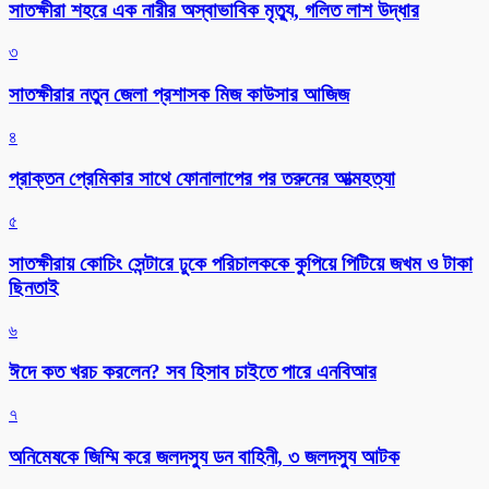
সাতক্ষীরা শহরে এক নারীর অস্বাভাবিক মৃত্যু, গলিত লাশ উদ্ধার
৩
সাতক্ষীরার নতুন জেলা প্রশাসক মিজ কাউসার আজিজ
৪
প্রাক্তন প্রেমিকার সাথে ফোনালাপের পর তরুনের আত্মহত্যা
৫
সাতক্ষীরায় কোচিং সেন্টারে ঢুকে পরিচালককে কুপিয়ে পিটিয়ে জখম ও টাকা
ছিনতাই
৬
ঈদে কত খরচ করলেন? সব হিসাব চাইতে পারে এনবিআর
৭
অনিমেষকে জিম্মি করে জলদস্যু ডন বাহিনী, ৩ জলদস্যু আটক