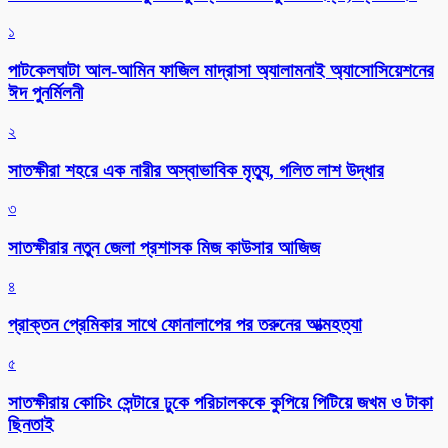
১
পাটকেলঘাটা আল-আমিন ফাজিল মাদ্রাসা অ্যালামনাই অ্যাসোসিয়েশনের
ঈদ পুনর্মিলনী
২
সাতক্ষীরা শহরে এক নারীর অস্বাভাবিক মৃত্যু, গলিত লাশ উদ্ধার
৩
সাতক্ষীরার নতুন জেলা প্রশাসক মিজ কাউসার আজিজ
৪
প্রাক্তন প্রেমিকার সাথে ফোনালাপের পর তরুনের আত্মহত্যা
৫
সাতক্ষীরায় কোচিং সেন্টারে ঢুকে পরিচালককে কুপিয়ে পিটিয়ে জখম ও টাকা
ছিনতাই