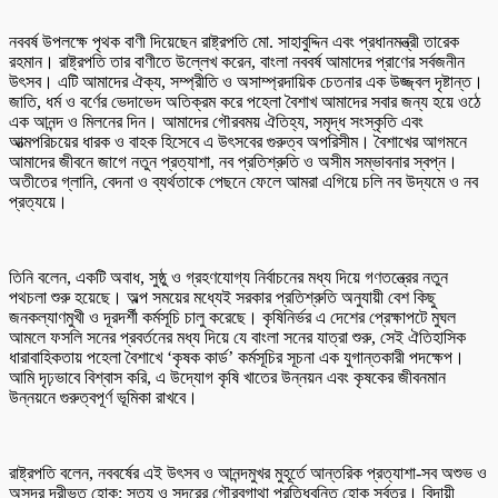
নববর্ষ উপলক্ষে পৃথক বাণী দিয়েছেন রাষ্ট্রপতি মো. সাহাবুদ্দিন এবং প্রধানমন্ত্রী তারেক
রহমান। রাষ্ট্রপতি তার বাণীতে উল্লেখ করেন, বাংলা নববর্ষ আমাদের প্রাণের সর্বজনীন
উৎসব। এটি আমাদের ঐক্য, সম্প্রীতি ও অসাম্প্রদায়িক চেতনার এক উজ্জ্বল দৃষ্টান্ত।
জাতি, ধর্ম ও বর্ণের ভেদাভেদ অতিক্রম করে পহেলা বৈশাখ আমাদের সবার জন্য হয়ে ওঠে
এক আনন্দ ও মিলনের দিন। আমাদের গৌরবময় ঐতিহ্য, সমৃদ্ধ সংস্কৃতি এবং
আত্মপরিচয়ের ধারক ও বাহক হিসেবে এ উৎসবের গুরুত্ব অপরিসীম। বৈশাখের আগমনে
আমাদের জীবনে জাগে নতুন প্রত্যাশা, নব প্রতিশ্রুতি ও অসীম সম্ভাবনার স্বপ্ন।
অতীতের গ্লানি, বেদনা ও ব্যর্থতাকে পেছনে ফেলে আমরা এগিয়ে চলি নব উদ্যমে ও নব
প্রত্যয়ে।
তিনি বলেন, একটি অবাধ, সুষ্ঠু ও গ্রহণযোগ্য নির্বাচনের মধ্য দিয়ে গণতন্ত্রের নতুন
পথচলা শুরু হয়েছে। অল্প সময়ের মধ্যেই সরকার প্রতিশ্রুতি অনুযায়ী বেশ কিছু
জনকল্যাণমুখী ও দূরদর্শী কর্মসূচি চালু করেছে। কৃষিনির্ভর এ দেশের প্রেক্ষাপটে মুঘল
আমলে ফসলি সনের প্রবর্তনের মধ্য দিয়ে যে বাংলা সনের যাত্রা শুরু, সেই ঐতিহাসিক
ধারাবাহিকতায় পহেলা বৈশাখে ‘কৃষক কার্ড’ কর্মসূচির সূচনা এক যুগান্তকারী পদক্ষেপ।
আমি দৃঢ়ভাবে বিশ্বাস করি, এ উদ্যোগ কৃষি খাতের উন্নয়ন এবং কৃষকের জীবনমান
উন্নয়নে গুরুত্বপূর্ণ ভূমিকা রাখবে।
রাষ্ট্রপতি বলেন, নববর্ষের এই উৎসব ও আনন্দমুখর মুহূর্তে আন্তরিক প্রত্যাশা-সব অশুভ ও
অসুন্দর দূরীভূত হোক; সত্য ও সুন্দরের গৌরবগাথা প্রতিধ্বনিত হোক সর্বত্র। বিদায়ী