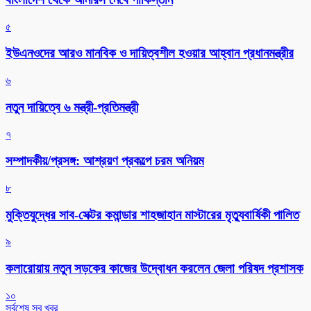
৫
ইউএনওদের আরও মানবিক ও দায়িত্বশীল হওয়ার আহ্বান প্রধানমন্ত্রীর
৬
নতুন দায়িত্বে ৬ মন্ত্রী-প্রতিমন্ত্রী
৭
সম্পাদকীয়/প্রসঙ্গ: আশ্রয়ণ প্রকল্পে চরম অনিয়ম
৮
মুক্তিযুদ্ধের সাব-সেক্টর কমান্ডার শাহজাহান মাস্টারের মৃত্যুবার্ষিকী পালিত
৯
কলারোয়ায় নতুন সড়কের কাজের উদ্বোধন করলেন জেলা পরিষদ প্রশাসক
১০
সর্বশেষ সব খবর