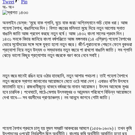
Tweet
Pin
অ-
অ+
অনলাইন ডেস্ক: ‘মুছে যাক গ্লানি, ঘুচে যাক জরা/ অগ্নিস্নানে শুচি হোক ধরা। আজ
পহেলা বৈশাখ, বাঙালিদের দিন। বিগত বছরের মলিনতা মুছে দিয়ে নতুন আলোয় স্নাত
বাঙালি জাতি আজ প্রবেশ করছে নতুন বর্ষে। আজ ১৪৩২ বাংলা সালের প্রথম দিন।
১৪৩১ সনকে বিদায় জানিয়ে বাংলা বর্ষপঞ্জিতে আজ মঙ্গলবার (১৪ এপ্রিল) পহেলা বৈশাখের
ভোরে সূর্যোদয়ের সঙ্গে সঙ্গে যুক্ত হলো নতুন বছর। জীর্ণ-পুরাতনকে পেছনে ফেলে বুকভরা
প্রত্যাশা নিয়ে নতুন উদ্যম ও সম্ভাবনার নতুন বছরে পা রাখলো বাঙালি জাতি। সব গ্লানি
ঝেড়ে ভালো কিছুর প্রত্যাশায় নতুন বছরকে বরণ করে নেবে সবাই।
নতুন বছর মানেই রঙিন হয়ে ওঠার হাতছানি, নতুন আশায় পথচলা। তাই পহেলা বৈশাখে
নতুন বছরকে স্বাগত জানানোর আয়োজনে মেতে ওঠে সারা দেশ। এবারও বর্ণিল উৎসবে
মাতামাতি হবে। রাজধানীজুড়ে থাকবে বর্ষবরণের নানান আয়োজন। উৎসব আমেজে মুখর
হবে চারদিক। পথেঘাটে, মাঠে-মেলায় উৎসবমুখর ও আনন্দঘন পরিবেশে বিভিন্ন আয়োজনে
দেখা যাবে— সব বয়সীদের প্রাণচাঞ্চল্য। নব আনন্দে জাগবে গোটা জাতি।
পহেলা বৈশাখ প্রথমে চালু হয় মুঘল সম্রাট আকবরের আমলে (১৫৫৬-১৬০৯)। তখন কৃষি
উৎপাদনের ওপরেই নির্ভরশীল ছিল অর্থনীতি। বাংলায় কৃষি অর্থনীতি আবর্তিত হতো ছয়