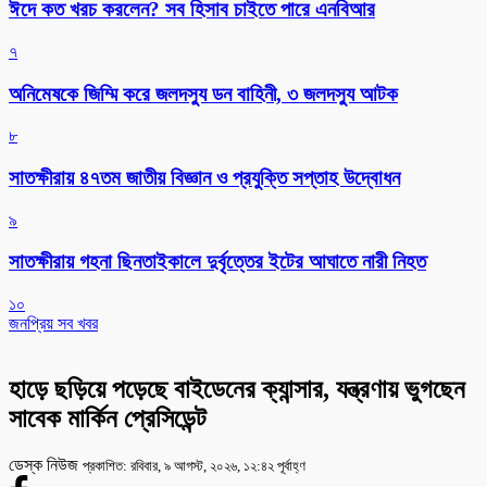
ঈদে কত খরচ করলেন? সব হিসাব চাইতে পারে এনবিআর
৭
অনিমেষকে জিম্মি করে জলদস্যু ডন বাহিনী, ৩ জলদস্যু আটক
৮
সাতক্ষীরায় ৪৭তম জাতীয় বিজ্ঞান ও প্রযুক্তি সপ্তাহ উদ্বোধন
৯
সাতক্ষীরায় গহনা ছিনতাইকালে দুর্বৃত্তের ইটের আঘাতে নারী নিহত
১০
জনপ্রিয় সব খবর
হাড়ে ছড়িয়ে পড়েছে বাইডেনের ক্যান্সার, যন্ত্রণায় ভুগছেন
সাবেক মার্কিন প্রেসিডেন্ট
ডেস্ক নিউজ
প্রকাশিত: রবিবার, ৯ আগস্ট, ২০২৬, ১২:৪২ পূর্বাহ্ণ