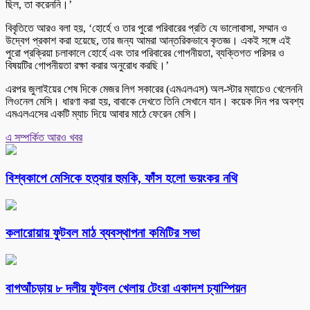
ছিল, তা করেননি।’
বিবৃতিতে আরও বলা হয়, ‘হোর্হে ও তার পুরো পরিবারের প্রতি যে ভালোবাসা, সম্মান ও
উদ্বেগ প্রকাশ করা হয়েছে, তার জন্য আমরা আন্তরিকভাবে কৃতজ্ঞ। একই সঙ্গে এই
পুরো প্রক্রিয়া চলাকালে হোর্হে এবং তার পরিবারের গোপনীয়তা, ব্যক্তিগত পরিসর ও
বিষয়টির গোপনীয়তা রক্ষা করার অনুরোধ করছি।’
এরপর জুলাইয়ের শেষ দিকে মেজর লিগ সকারের (এমএলএস) অল-স্টার ম্যাচেও খেলেননি
লিওনেল মেসি। ধারণা করা হয়, বাবাকে দেখতে তিনি সেখানে যান। কয়েক দিন পর অবশ্য
এমএলএসের একটি ম্যাচ দিয়ে আবার মাঠে ফেরেন মেসি।
এ সম্পর্কিত আরও খবর
বিশ্বকাপে মেসিকে হত্যার হুমকি, ফাঁস হলো ভয়ংকর নথি
কলারোয়ায় ফুটবল মাঠ ব্যবস্থাপনা কমিটির সভা
বাগআঁচড়ায় ৮ দলীয় ফুটবল খেলায় টেংরা একাদশ চ্যাম্পিয়ন