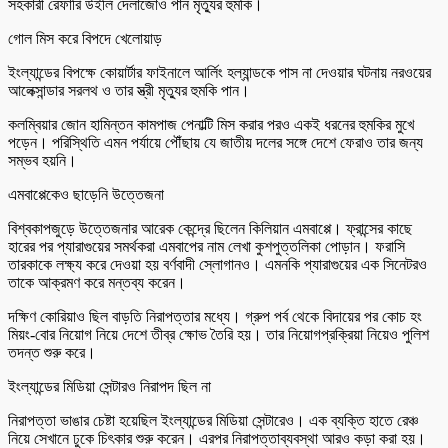
সহকারী রেফারি উইলি দেলাজোও পান মৃত্যুর হুমকি।
গোল মিস করে বিপদে খেলোয়াড়
ইংল্যান্ডের বিপক্ষে কোয়ার্টার ফাইনালে আর্লিং হল্যান্ডকে পাস না দেওয়ার ঘটনায় নরওয়ের
আলেক্সান্ডার সরলথ ও তার স্ত্রী মৃত্যুর হুমকি পান।
কলম্বিয়ার জোন হামিন্তন কামপাজ পেনাল্টি মিস করার পরও একই ধরনের হুমকির মুখে
পড়েন। পরিস্থিতি এমন পর্যায়ে পৌঁছায় যে জাতীয় দলের সঙ্গে দেশে ফেরাও তার জন্য
সম্ভব হয়নি।
এমবাপ্পেকেও ছাড়েনি উত্তেজনা
বিশ্বকাপজুড়ে উত্তেজনার আরেক কেন্দ্রে ছিলেন কিলিয়ান এমবাপ্পে। ফ্রান্সের কাছে
হারের পর প্যারাগুয়ের সমর্থকরা এমবাপের নাম লেখা কুশপুত্তলিকা পোড়ান। ফরাসি
তারকাকে লক্ষ্য করে দেওয়া হয় বর্ণবাদী স্লোগানও। এমনকি প্যারাগুয়ের এক সিনেটরও
তাকে আক্রমণ করে মন্তব্য করেন।
দক্ষিণ কোরিয়াও ছিল বাড়তি নিরাপত্তার মধ্যে। গ্রুপ পর্ব থেকে বিদায়ের পর কোচ হং
মিয়ং-বোর নিয়োগ নিয়ে দেশে তীব্র ক্ষোভ তৈরি হয়। তার নিয়োগপ্রক্রিয়া নিয়েও পুলিশ
তদন্ত শুরু করে।
ইংল্যান্ডের মিডিয়া সেন্টারও নিরাপদ ছিল না
নিরাপত্তা ভাঙার চেষ্টা হয়েছিল ইংল্যান্ডের মিডিয়া সেন্টারেও। এক ব্যক্তি হাতে রেঞ্চ
নিয়ে সেখানে ঢুকে চিৎকার শুরু করেন। এরপর নিরাপত্তাব্যবস্থা আরও কড়া করা হয়।