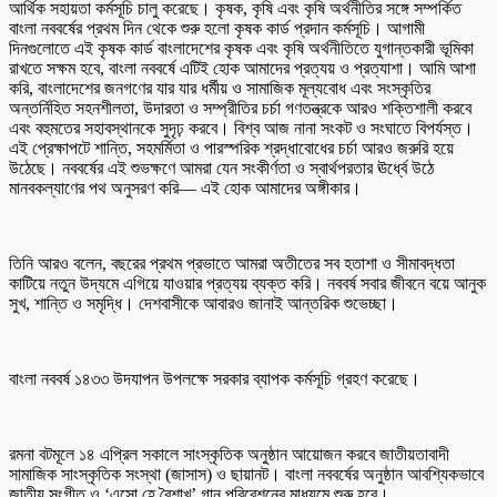
আর্থিক সহায়তা কর্মসূচি চালু করেছে। কৃষক, কৃষি এবং কৃষি অর্থনীতির সঙ্গে সম্পর্কিত
বাংলা নববর্ষের প্রথম দিন থেকে শুরু হলো কৃষক কার্ড প্রদান কর্মসূচি। আগামী
দিনগুলোতে এই কৃষক কার্ড বাংলাদেশের কৃষক এবং কৃষি অর্থনীতিতে যুগান্তকারী ভূমিকা
রাখতে সক্ষম হবে, বাংলা নববর্ষে এটিই হোক আমাদের প্রত্যয় ও প্রত্যাশা। আমি আশা
করি, বাংলাদেশের জনগণের যার যার ধর্মীয় ও সামাজিক মূল্যবোধ এবং সংস্কৃতির
অন্তর্নিহিত সহনশীলতা, উদারতা ও সম্প্রীতির চর্চা গণতন্ত্রকে আরও শক্তিশালী করবে
এবং বহুমতের সহাবস্থানকে সুদৃঢ় করবে। বিশ্ব আজ নানা সংকট ও সংঘাতে বিপর্যস্ত।
এই প্রেক্ষাপটে শান্তি, সহমর্মিতা ও পারস্পরিক শ্রদ্ধাবোধের চর্চা আরও জরুরি হয়ে
উঠেছে। নববর্ষের এই শুভক্ষণে আমরা যেন সংকীর্ণতা ও স্বার্থপরতার ঊর্ধ্বে উঠে
মানবকল্যাণের পথ অনুসরণ করি— এই হোক আমাদের অঙ্গীকার।
তিনি আরও বলেন, বছরের প্রথম প্রভাতে আমরা অতীতের সব হতাশা ও সীমাবদ্ধতা
কাটিয়ে নতুন উদ্যমে এগিয়ে যাওয়ার প্রত্যয় ব্যক্ত করি। নববর্ষ সবার জীবনে বয়ে আনুক
সুখ, শান্তি ও সমৃদ্ধি। দেশবাসীকে আবারও জানাই আন্তরিক শুভেচ্ছা।
বাংলা নববর্ষ ১৪৩৩ উদযাপন উপলক্ষে সরকার ব্যাপক কর্মসূচি গ্রহণ করেছে।
রমনা বটমূলে ১৪ এপ্রিল সকালে সাংস্কৃতিক অনুষ্ঠান আয়োজন করবে জাতীয়তাবাদী
সামাজিক সাংস্কৃতিক সংস্থা (জাসাস) ও ছায়ানট। বাংলা নববর্ষের অনুষ্ঠান আবশ্যিকভাবে
জাতীয় সংগীত ও ‘এসো হে বৈশাখ’ গান পরিবেশনের মাধ্যমে শুরু হবে।