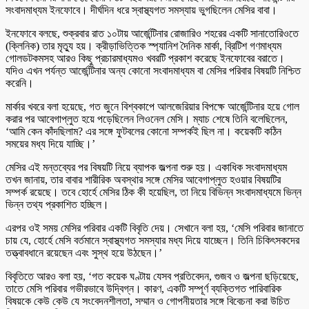
সংবাদমাধ্যম ইনফোবে। দীর্ঘদিন ধরে স্বাস্থ্যগত সমস্যায় ভুগছিলেন মেসির বাবা।
ইনফোবে বলছে, শুক্রবার রাত ১০টায় আর্জেন্টিনার রোজারিও শহরের একটি সানাতোরিওতে
(ক্লিনিক) তার মৃত্যু হয়। ক্রীড়াভিত্তিক স্প্যানিশ দৈনিক মার্কা, ব্রিটিশ গণমাধ্যম
গোলডটকমসহ আরও কিছু প্রচারমাধ্যমও খবরটি প্রকাশ করেছে ইনফোবের বরাতে।
যদিও এখন পর্যন্ত আর্জেন্টিনার অন্য কোনো সংবাদমাধ্যম বা মেসির পরিবার বিষয়টি নিশ্চিত
করেনি।
মার্কার খবরে বলা হয়েছে, গত জুনে বিশ্বকাপে আলজেরিয়ার বিপক্ষে আর্জেন্টিনার হয়ে গোল
করার পর আবেগাপ্লুত হয়ে পড়েছিলেন লিওনেল মেসি। ম্যাচ শেষে তিনি বলেছিলেন,
‘আমি কেন কাঁদছিলাম? এর সঙ্গে ফুটবলের কোনো সম্পর্কই ছিল না। কয়েকটি কঠিন
সময়ের মধ্য দিয়ে যাচ্ছি।’
মেসির এই মন্তব্যের পর বিষয়টি নিয়ে ব্যাপক জল্পনা শুরু হয়। একাধিক সংবাদমাধ্যম
তখন জানায়, তার বাবার শারীরিক অবস্থার সঙ্গে মেসির আবেগাপ্লুত হওয়ার বিষয়টির
সম্পর্ক রয়েছে। তবে হোর্হে মেসির ঠিক কী হয়েছিল, তা নিয়ে বিভিন্ন সংবাদমাধ্যমে ভিন্ন
ভিন্ন তথ্য প্রকাশিত হচ্ছিল।
এরপর ওই সময় মেসির পরিবার একটি বিবৃতি দেয়। সেখানে বলা হয়, ‘মেসি পরিবার জানাতে
চায় যে, হোর্হে মেসি বর্তমানে স্বাস্থ্যগত সমস্যার মধ্য দিয়ে যাচ্ছেন। তিনি চিকিৎসকদের
তত্ত্বাবধানে রয়েছেন এবং সুস্থ হয়ে উঠছেন।’
বিবৃতিতে আরও বলা হয়, ‘গত কয়েক ঘণ্টায় যেসব প্রতিবেদন, গুজব ও জল্পনা ছড়িয়েছে,
তাতে মেসি পরিবার গভীরভাবে উদ্বিগ্ন। কারণ, একটি সম্পূর্ণ ব্যক্তিগত পারিবারিক
বিষয়কে কেউ কেউ যে সংবেদনশীলতা, সম্মান ও গোপনীয়তার সঙ্গে বিবেচনা করা উচিত