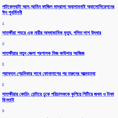
পাটকেলঘাটা আল-আমিন ফাজিল মাদ্রাসা অ্যালামনাই অ্যাসোসিয়েশনের
ঈদ পুনর্মিলনী
২
সাতক্ষীরা শহরে এক নারীর অস্বাভাবিক মৃত্যু, গলিত লাশ উদ্ধার
৩
সাতক্ষীরার নতুন জেলা প্রশাসক মিজ কাউসার আজিজ
৪
প্রাক্তন প্রেমিকার সাথে ফোনালাপের পর তরুনের আত্মহত্যা
৫
সাতক্ষীরায় কোচিং সেন্টারে ঢুকে পরিচালককে কুপিয়ে পিটিয়ে জখম ও টাকা
ছিনতাই
৬