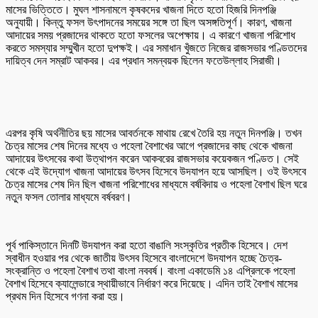
মাসের ভিত্তিতে। মুঘল শাসনামলে কৃষকদের খাজনা দিতে হতো হিজরি দিনপঞ্জি
অনুযায়ী। কিন্তু ফসল উৎপাদনের সময়ের সঙ্গে তা ছিল অসঙ্গতিপূর্ণ। কারণ, খাজনা
আদায়ের সময় প্রজাদের থাকতে হতো ফসলের অপেক্ষায়। এ কারণে খাজনা পরিশোধ
করতে সমস্যার সম্মুখীন হতো দুপক্ষই। এর সমাধান খুঁজতে নিজের রাজসভার পণ্ডিতদের
দায়িত্ব দেন সম্রাট আকবর। এর প্রধান সমন্বয়ক ছিলেন ফতেউল্লাহ সিরাজী।
এরপর কৃষি অর্থনীতির ছয় মাসের আবর্তনকে মাথায় রেখে তৈরি হয় নতুন দিনপঞ্জি। তখন
চৈত্র মাসের শেষ দিনের মধ্যে ও পহেলা বৈশাখের আগে প্রজাদের কাছ থেকে খাজনা
আদায়ের উৎসবের কথা উত্থাপন করেন আকবরের রাজসভার কয়েকজন পণ্ডিত। সেই
থেকে এই উদ্যোগ খাজনা আদায়ের উৎসব হিসেবে উদযাপন হয়ে আসছিল। ওই উৎসবে
চৈত্র মাসের শেষ দিন ছিল খাজনা পরিশোধের মাধ্যমে বর্ষবিদায় ও পহেলা বৈশাখ ছিল ঘরে
নতুন ফসল তোলার মাধ্যমে বর্ষবরণ।
পূর্ব পাকিস্তানে দিনটি উদযাপন করা হতো বাঙালি সংস্কৃতির প্রতীক হিসেবে। দেশ
স্বাধীন হওয়ার পর থেকে জাতীয় উৎসব হিসেবে বাংলাদেশে উদযাপন হচ্ছে চৈত্র-
সংক্রান্তি ও পহেলা বৈশাখ তথা বাংলা নববর্ষ। বাংলা একাডেমি ১৪ এপ্রিলকে পহেলা
বৈশাখ হিসেবে ক্যালেন্ডারে স্থায়ীভাবে নির্ধারণ করে দিয়েছে। এদিন তাই বৈশাখ মাসের
প্রথম দিন হিসেবে গণনা করা হয়।