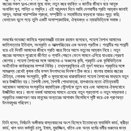
বছরের সকল দুঃখ-বেদনা মুছে যাক; নতুন বছর ব্যক্তি ও জাতীয় জীবনে বয়ে আনুক
অনাবিল সুখ, শান্তি ও সমৃদ্ধি। এই আনন্দঘন দিনে আমি দেশবাসীর প্রতি আহ্বান জানাই
আসুন, আমরা পারস্পরিক শ্রদ্ধা, সম্প্রীতি ও সহমর্মিতার বন্ধনকে আরও সুদৃঢ় করি;
ভেদাভেদ ভুলে গড়ে তুলি একটি অসাম্প্রদায়িক, ঐক্যবদ্ধ ও ন্যায়ভিত্তিক সমাজ।
নববর্ষের শুভেচ্ছা জানিয়ে প্রধানমন্ত্রী তারেক রহমান বলেছেন, পহেলা বৈশাখ আমাদের
জাতিসত্তার ইতিহাস, সংস্কৃতি ও আত্মপরিচয়ের এক অনন্য প্রতীক। শতাব্দীর পর শতাব্দী
ধরে এই দিনটি আমাদের জীবনে প্রতি বছর ফিরে আসে নতুনের আহ্বান নিয়ে। নতুন
বছরের আগমনে পুরোনো জীর্ণতা ও গ্লানি পেছনে ফেলে সামনে এগিয়ে যাওয়ার প্রেরণা
জোগায়। পহেলা বৈশাখের সঙ্গে আমাদের এ অঞ্চলের কৃষি, প্রকৃতি এবং কৃষিভিত্তিক
অর্থনৈতিক কার্যক্রমের সম্পর্ক নিবিড়। তথ্যপ্রযুক্তির এই সুবর্ণ সময়েও প্রকৃতির সঙ্গে
সামঞ্জস্য রেখেই কৃষক তাঁর ফসল উৎপাদনের দিনক্ষণ ঠিক করে। বাংলার হাজার বছরের
ঐতিহ্য, লোকজ সংস্কৃতি, কৃষ্টি ও মূল্যবোধের ধারাবাহিকতা পহেলা বৈশাখের মাধ্যমে নতুন
করে উজ্জীবিত হয়। বৈশাখী মেলা, বৈশাখী শোভাযাত্রা, হালখাতার মতো ঐতিহ্যবাহী
আয়োজন আমাদের সংস্কৃতির বহুমাত্রিক সৌন্দর্যকে তুলে ধরে এবং আমাদের ঐক্যবোধে
উজ্জীবিত করে। বাংলা নববর্ষ আমাদের সামনে এনেছে নতুন প্রত্যাশা ও নতুন সম্ভাবনা।
প্রকৃতির নবজাগরণ আর মানুষের অন্তরের আশাবাদ মিলেমিশে সৃষ্টি করে এক প্রাণবন্ত
উৎসবমুখর পরিবেশ।
তিনি বলেন, নির্বাচনি অঙ্গীকার বাস্তবায়নের অংশ হিসেবে ইতোমধ্যে ফ্যামিলি কার্ড, ক্রীড়া
কার্ড, খাল খনন কর্মসূচি চালু, ইমাম, মুয়াজ্জিন, খতিব এবং অন্য ধর্মের ধর্মীয় গুরুদের জন্য