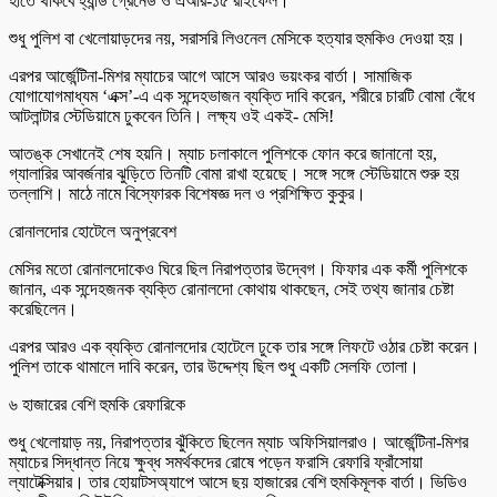
হাতে থাকবে হ্যান্ড গ্রেনেড ও এআর-১৫ রাইফেল।
শুধু পুলিশ বা খেলোয়াড়দের নয়, সরাসরি লিওনেল মেসিকে হত্যার হুমকিও দেওয়া হয়।
এরপর আর্জেন্টিনা-মিশর ম্যাচের আগে আসে আরও ভয়ংকর বার্তা। সামাজিক
যোগাযোগমাধ্যম ‘এক্স’-এ এক সন্দেহভাজন ব্যক্তি দাবি করেন, শরীরে চারটি বোমা বেঁধে
আটলান্টার স্টেডিয়ামে ঢুকবেন তিনি। লক্ষ্য ওই একই- মেসি!
আতঙ্ক সেখানেই শেষ হয়নি। ম্যাচ চলাকালে পুলিশকে ফোন করে জানানো হয়,
গ্যালারির আবর্জনার ঝুড়িতে তিনটি বোমা রাখা হয়েছে। সঙ্গে সঙ্গে স্টেডিয়ামে শুরু হয়
তল্লাশি। মাঠে নামে বিস্ফোরক বিশেষজ্ঞ দল ও প্রশিক্ষিত কুকুর।
রোনালদোর হোটেলে অনুপ্রবেশ
মেসির মতো রোনালদোকেও ঘিরে ছিল নিরাপত্তার উদ্বেগ। ফিফার এক কর্মী পুলিশকে
জানান, এক সন্দেহজনক ব্যক্তি রোনালদো কোথায় থাকছেন, সেই তথ্য জানার চেষ্টা
করেছিলেন।
এরপর আরও এক ব্যক্তি রোনালদোর হোটেলে ঢুকে তার সঙ্গে লিফটে ওঠার চেষ্টা করেন।
পুলিশ তাকে থামালে দাবি করেন, তার উদ্দেশ্য ছিল শুধু একটি সেলফি তোলা।
৬ হাজারের বেশি হুমকি রেফারিকে
শুধু খেলোয়াড় নয়, নিরাপত্তার ঝুঁকিতে ছিলেন ম্যাচ অফিসিয়ালরাও। আর্জেন্টিনা-মিশর
ম্যাচের সিদ্ধান্ত নিয়ে ক্ষুব্ধ সমর্থকদের রোষে পড়েন ফরাসি রেফারি ফ্রাঁসোয়া
ল্যাটেক্সিয়ার। তার হোয়াটসঅ্যাপে আসে ছয় হাজারের বেশি হুমকিমূলক বার্তা। ভিডিও