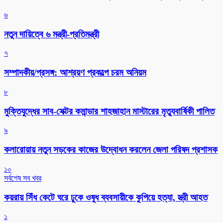
৬
নতুন দায়িত্বে ৬ মন্ত্রী-প্রতিমন্ত্রী
৭
সম্পাদকীয়/প্রসঙ্গ: আশ্রয়ণ প্রকল্পে চরম অনিয়ম
৮
মুক্তিযুদ্ধের সাব-সেক্টর কমান্ডার শাহজাহান মাস্টারের মৃত্যুবার্ষিকী পালিত
৯
কলারোয়ায় নতুন সড়কের কাজের উদ্বোধন করলেন জেলা পরিষদ প্রশাসক
১০
সর্বশেষ সব খবর
কয়রায় সিঁধ কেটে ঘরে ঢুকে ওষুধ ব্যবসায়ীকে কুপিয়ে হত্যা, স্ত্রী আহত
১