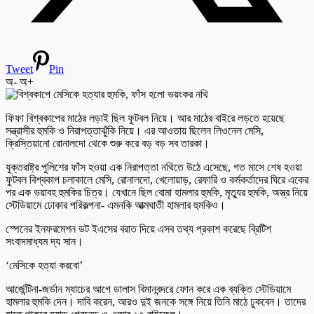
Tweet
Pin
অ-
অ+
ফিফা বিশ্বকাপের মাঠের লড়াই ছিল ফুটবল নিয়ে। আর মাঠের বাইরে লড়তে হয়েছে
সন্ত্রাসীর হুমকি ও নিরাপত্তাঝুঁকি নিয়ে। এর আওতায় ছিলেন লিওনেল মেসি,
ক্রিস্তিয়ানো রোনালদো থেকে শুরু করে বড় বড় সব তারকা।
যুক্তরাষ্ট্র পুলিশের ফাঁস হওয়া এক নিরাপত্তা নথিতে উঠে এসেছে, গত মাসে শেষ হওয়া
ফুটবল বিশ্বকাপ চলাকালে মেসি, রোনালদো, খেলোয়াড়, রেফারি ও কর্মকর্তাদের ঘিরে একের
পর এক ভয়াবহ হুমকির চিত্র। যেখানে ছিল বোমা হামলার হুমকি, মৃত্যুর হুমকি, অস্ত্র নিয়ে
স্টেডিয়ামে ঢোকার পরিকল্পনা- এমনকি আত্মঘাতী হামলার হুমকিও।
স্পেনের ইনফরমেশন ডট ইএসের বরাত দিয়ে এসব তথ্য প্রকাশ করেছে ব্রিটিশ
সংবাদমাধ্যম দ্য সান।
‘মেসিকে হত্যা করবো’
আর্জেন্টিনা-জর্ডান ম্যাচের আগে ডালাস বিমানবন্দরে ফোন করে এক ব্যক্তি স্টেডিয়ামে
হামলার হুমকি দেন। দাবি করেন, আরও দুই জনকে সঙ্গে নিয়ে তিনি মাঠে ঢুকবেন। তাদের