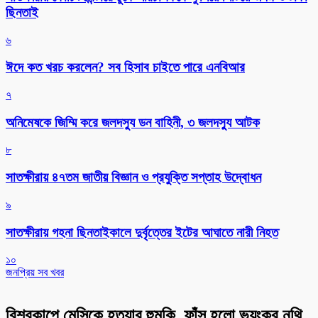
ছিনতাই
৬
ঈদে কত খরচ করলেন? সব হিসাব চাইতে পারে এনবিআর
৭
অনিমেষকে জিম্মি করে জলদস্যু ডন বাহিনী, ৩ জলদস্যু আটক
৮
সাতক্ষীরায় ৪৭তম জাতীয় বিজ্ঞান ও প্রযুক্তি সপ্তাহ উদ্বোধন
৯
সাতক্ষীরায় গহনা ছিনতাইকালে দুর্বৃত্তের ইটের আঘাতে নারী নিহত
১০
জনপ্রিয় সব খবর
বিশ্বকাপে মেসিকে হত্যার হুমকি, ফাঁস হলো ভয়ংকর নথি