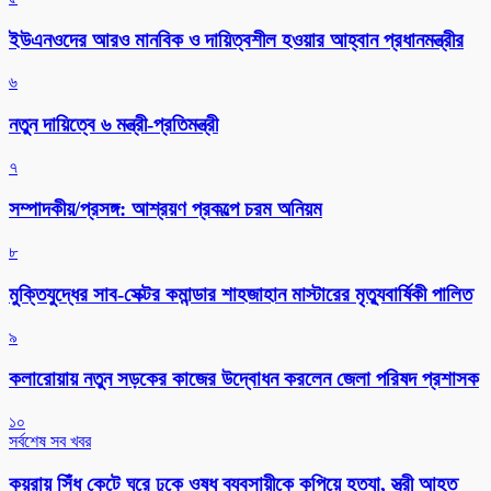
ইউএনওদের আরও মানবিক ও দায়িত্বশীল হওয়ার আহ্বান প্রধানমন্ত্রীর
৬
নতুন দায়িত্বে ৬ মন্ত্রী-প্রতিমন্ত্রী
৭
সম্পাদকীয়/প্রসঙ্গ: আশ্রয়ণ প্রকল্পে চরম অনিয়ম
৮
মুক্তিযুদ্ধের সাব-সেক্টর কমান্ডার শাহজাহান মাস্টারের মৃত্যুবার্ষিকী পালিত
৯
কলারোয়ায় নতুন সড়কের কাজের উদ্বোধন করলেন জেলা পরিষদ প্রশাসক
১০
সর্বশেষ সব খবর
কয়রায় সিঁধ কেটে ঘরে ঢুকে ওষুধ ব্যবসায়ীকে কুপিয়ে হত্যা, স্ত্রী আহত