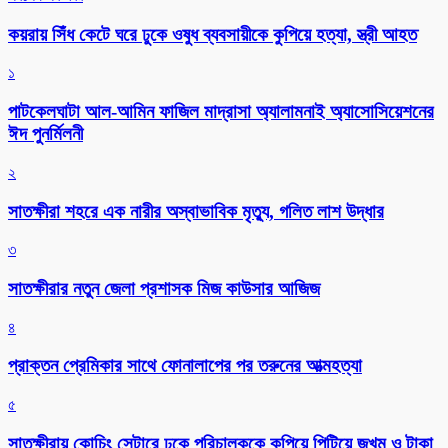
কয়রায় সিঁধ কেটে ঘরে ঢুকে ওষুধ ব্যবসায়ীকে কুপিয়ে হত্যা, স্ত্রী আহত
১
পাটকেলঘাটা আল-আমিন ফাজিল মাদ্রাসা অ্যালামনাই অ্যাসোসিয়েশনের
ঈদ পুনর্মিলনী
২
সাতক্ষীরা শহরে এক নারীর অস্বাভাবিক মৃত্যু, গলিত লাশ উদ্ধার
৩
সাতক্ষীরার নতুন জেলা প্রশাসক মিজ কাউসার আজিজ
৪
প্রাক্তন প্রেমিকার সাথে ফোনালাপের পর তরুনের আত্মহত্যা
৫
সাতক্ষীরায় কোচিং সেন্টারে ঢুকে পরিচালককে কুপিয়ে পিটিয়ে জখম ও টাকা