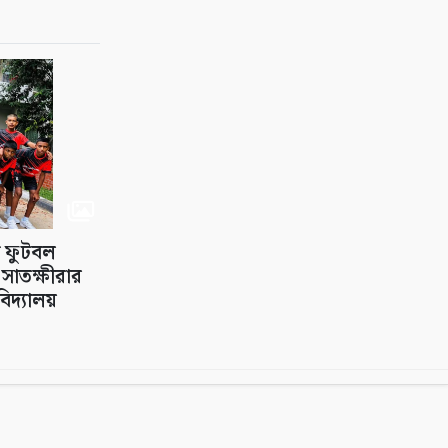
প ফুটবল
সাতক্ষীরার
িদ্যালয়