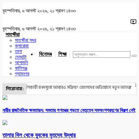
বৃহস্পতিবার, ৬ আগস্ট ২০২৬, ২১ শ্রাবণ ১৪৩৩
বৃহস্পতিবার, ৬ আগস্ট ২০২৬, ২১ শ্রাবণ ১৪৩৩
সাতক্ষীরা
সাতক্ষীরা সদর
কলারোয়া
তালা
বিনোদন
শিক্ষা
খেলাধুলা
জাতীয়
খুলনা
যশোর
দেবহাটা
আশাশুনি
কালিগঞ্জ
শ্যামনগর
নে আত্মসমর্পণকারী বনদস্যুরা আবারও সক্রিয়? জেলেদের অভিযোগে নতুন আতঙ্ক
শিরোনাম:
নারীর রাজনৈতিক ক্ষমতায়ন: সমতার গণতন্ত্র গড়তে নেতৃত্বে সমঅংশগ্রহণের বিকল্প নেই
তালায় বিল থেকে যুবকের মৃতদেহ উদ্ধার