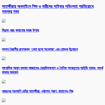
সাতক্ষীরায় অনলাইনে শিশু ও নারীদের সাইবার সহিংসতা প্রতিরোধে
সমন্বয় সভা
বিদ্যুৎ খরচ কমানোর সহজ উপায়
স্বপন বৈরাগীর গল্পগ্রন্থ ‘বেলা হলো অবেলায়’-এর মোড়ক উন্মোচন
সাংবাদিক আবুল কালাম আজাদের হোয়াটসঅ্যাপ ও দৈনিক পত্রদূতের আইডি হ্যাক: সতর্ক
থাকার আহ্বান
আগুনের পরশমণি ছোঁয়া সাতক্ষীরা: ওষ্ঠাগত প্রাণ, বাতাসেও বিষ