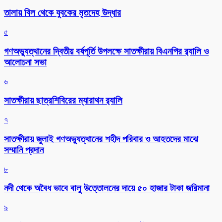
তালায় বিল থেকে যুবকের মৃতদেহ উদ্ধার
৫
গণঅভ্যুত্থানের দ্বিতীয় বর্ষপূর্তি উপলক্ষে সাতক্ষীরায় বিএনপির র‌্যালি ও
আলোচনা সভা
৬
সাতক্ষীরায় ছাত্রশিবিরের ম্যারাথন র‌্যালি
৭
সাতক্ষীরায় জুলাই গণঅভ্যুত্থানের শহীদ পরিবার ও আহতদের মাঝে
সম্মানি প্রদান
৮
নদী থেকে অবৈধ ভাবে বালু উত্তোলনের দায়ে ৫০ হাজার টাকা জরিমানা
৯