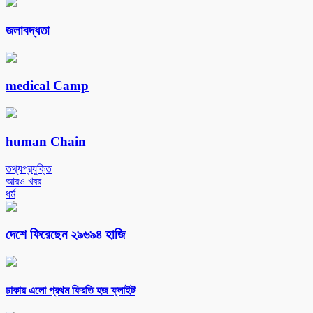
জলাবদ্ধতা
medical Camp
human Chain
তথ্যপ্রযুক্তি
আরও খবর
ধর্ম
দেশে ফিরেছেন ২৯৬৯৪ হাজি
ঢাকায় এলো প্রথম ফিরতি হজ ফ্লাইট