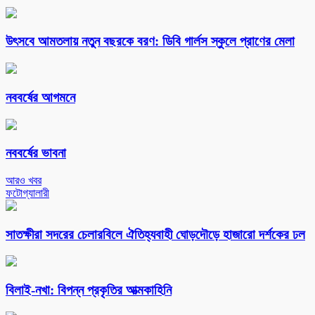
উৎসবে আমতলায় নতুন বছরকে বরণ: ডিবি গার্লস স্কুলে প্রাণের মেলা
নববর্ষের আগমনে
নববর্ষের ভাবনা
আরও খবর
ফটোগ্যালারী
সাতক্ষীরা সদরের চেলারবিলে ঐতিহ্যবাহী ঘোড়দৌড়ে হাজারো দর্শকের ঢল
বিলাই-নখা: বিপন্ন প্রকৃতির আত্মকাহিনি