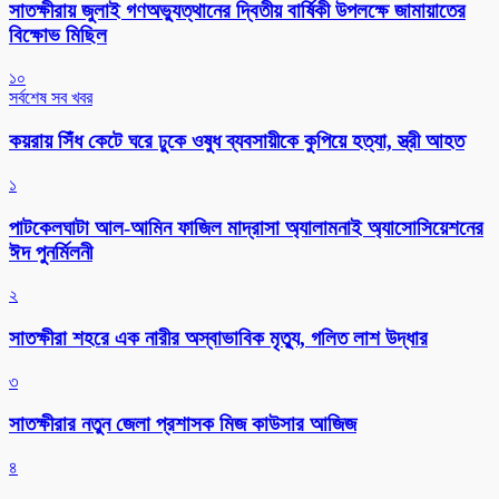
সাতক্ষীরায় জুলাই গণঅভ্যুত্থানের দ্বিতীয় বার্ষিকী উপলক্ষে জামায়াতের
বিক্ষোভ মিছিল
১০
সর্বশেষ সব খবর
কয়রায় সিঁধ কেটে ঘরে ঢুকে ওষুধ ব্যবসায়ীকে কুপিয়ে হত্যা, স্ত্রী আহত
১
পাটকেলঘাটা আল-আমিন ফাজিল মাদ্রাসা অ্যালামনাই অ্যাসোসিয়েশনের
ঈদ পুনর্মিলনী
২
সাতক্ষীরা শহরে এক নারীর অস্বাভাবিক মৃত্যু, গলিত লাশ উদ্ধার
৩
সাতক্ষীরার নতুন জেলা প্রশাসক মিজ কাউসার আজিজ
৪