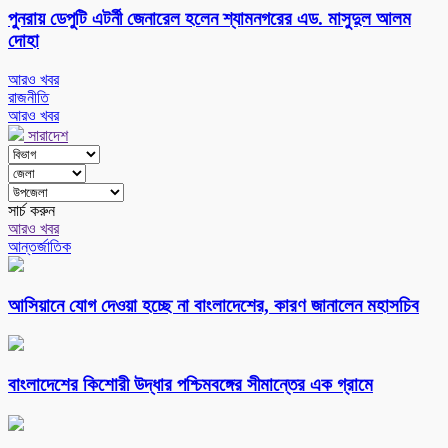
পুনরায় ডেপুটি এটর্নী জেনারেল হলেন শ্যামনগরের এড. মাসুদুল আলম
দোহা
আরও খবর
রাজনীতি
আরও খবর
সারাদেশ
সার্চ করুন
আরও খবর
আন্তর্জাতিক
আসিয়ানে যোগ দেওয়া হচ্ছে না বাংলাদেশের, কারণ জানালেন মহাসচিব
বাংলাদেশের কিশোরী উদ্ধার পশ্চিমবঙ্গের সীমান্তের এক গ্রামে