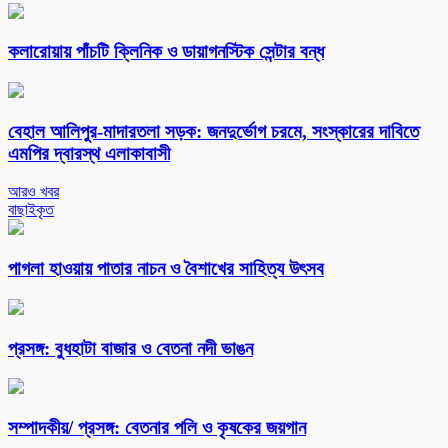
কলারোয়ায় পাঁচটি ক্লিনিক ও ডায়াগনস্টিক সেন্টার বন্ধ
বেহাল আলিপুর-মাদারতলা সড়ক: জনদুর্ভোগ চরমে, সংস্কারের দাবিতে
এমপির দ্বারস্থ এলাকাবাসী
আরও খবর
বাছাইকৃত
পাগলা হাওয়ায় পাতার নাচন ও বৈশাখের সাহিত্য উৎসব
প্রসঙ্গ: বুধহাটা বাজার ও বেতনা নদী ভাঙন
সম্পাদকীয়/ প্রসঙ্গ: বেতনার পলি ও কৃষকের জয়গান