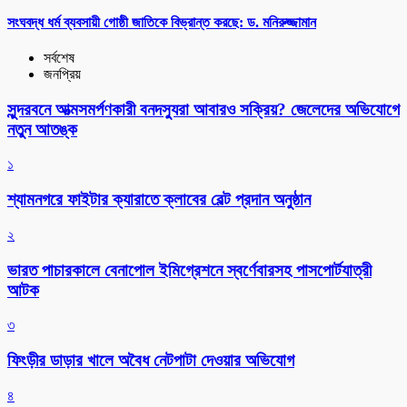
সংঘবদ্ধ ধর্ম ব্যবসায়ী গোষ্ঠী জাতিকে বিভ্রান্ত করছে: ড. মনিরুজ্জামান
সর্বশেষ
জনপ্রিয়
সুন্দরবনে আত্মসমর্পণকারী বনদস্যুরা আবারও সক্রিয়? জেলেদের অভিযোগে
নতুন আতঙ্ক
১
শ্যামনগরে ফাইটার ক্যারাতে ক্লাবের বেল্ট প্রদান অনুষ্ঠান
২
ভারত পাচারকালে বেনাপোল ইমিগ্রেশনে স্বর্ণেবারসহ পাসপোর্টযাত্রী
আটক
৩
ফিংড়ীর ডাড়ার খালে অবৈধ নেটপাটা দেওয়ার অভিযোগ
৪