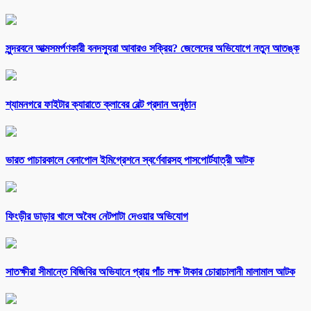
সুন্দরবনে আত্মসমর্পণকারী বনদস্যুরা আবারও সক্রিয়? জেলেদের অভিযোগে নতুন আতঙ্ক
শ্যামনগরে ফাইটার ক্যারাতে ক্লাবের বেল্ট প্রদান অনুষ্ঠান
ভারত পাচারকালে বেনাপোল ইমিগ্রেশনে স্বর্ণেবারসহ পাসপোর্টযাত্রী আটক
ফিংড়ীর ডাড়ার খালে অবৈধ নেটপাটা দেওয়ার অভিযোগ
সাতক্ষীরা সীমান্তে বিজিবির অভিযানে প্রায় পাঁচ লক্ষ টাকার চোরাচালানী মালামাল আটক