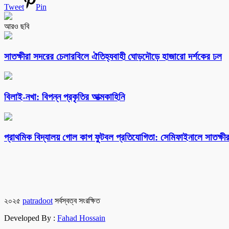
Tweet
Pin
আরও ছবি
সাতক্ষীরা সদরের চেলারবিলে ঐতিহ্যবাহী ঘোড়দৌড়ে হাজারো দর্শকের ঢল
বিলাই-নখা: বিপন্ন প্রকৃতির আত্মকাহিনি
প্রাথমিক বিদ্যালয় গোল কাপ ফুটবল প্রতিযোগিতা: সেমিফাইনালে সাতক্ষীর
২০২৫
patradoot
সর্বস্বত্ব সংরক্ষিত
Developed By :
Fahad Hossain