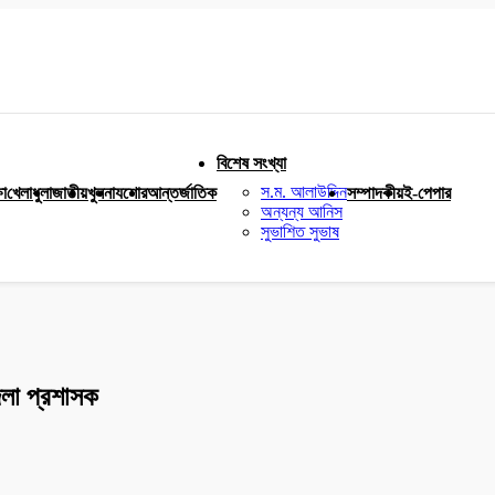
বিশেষ সংখ্যা
স.ম. আলাউদ্দিন
ষা
খেলাধুলা
জাতীয়
খুলনা
যশোর
আন্তর্জাতিক
সম্পাদকীয়
ই-পেপার
অন্যন্য আনিস
সুভাশিত সুভাষ
লা প্রশাসক