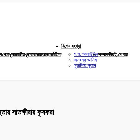
বিশেষ সংখ্যা
স.ম. আলাউদ্দিন
ষা
খেলাধুলা
জাতীয়
খুলনা
যশোর
আন্তর্জাতিক
সম্পাদকীয়
ই-পেপার
অন্যন্য আনিস
সুভাশিত সুভাষ
ন্তায় সাতক্ষীরার কৃষকরা