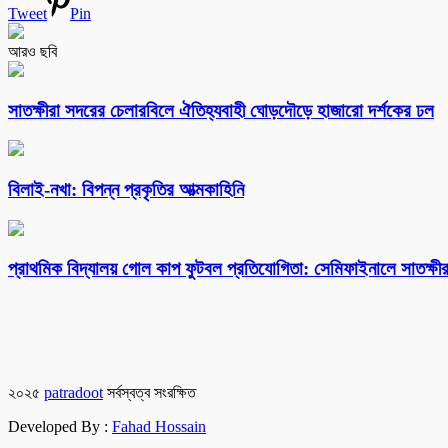
Tweet
Pin
আরও ছবি
সাতক্ষীরা সদরের চেলারবিলে ঐতিহ্যবাহী ঘোড়দৌড়ে হাজারো দর্শকের ঢল
বিলাই-নখা: বিপন্ন প্রকৃতির আত্মকাহিনি
প্রাথমিক বিদ্যালয় গোল কাপ ফুটবল প্রতিযোগিতা: সেমিফাইনালে সাতক্ষীর
২০২৫
patradoot
সর্বস্বত্ব সংরক্ষিত
Developed By :
Fahad Hossain