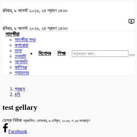
রবিবার, ৯ আগস্ট ২০২৬, ২৪ শ্রাবণ ১৪৩৩
রবিবার, ৯ আগস্ট ২০২৬, ২৪ শ্রাবণ ১৪৩৩
সাতক্ষীরা
সাতক্ষীরা সদর
কলারোয়া
তালা
বিনোদন
শিক্ষা
খেলাধুলা
জাতীয়
খুলনা
যশোর
দেবহাটা
আশাশুনি
কালিগঞ্জ
শ্যামনগর
প্রচ্ছদ
ছবি
test gellary
ডেস্ক নিউজ
প্রকাশিত: সোমবার, ৬ এপ্রিল, ২০২৬, ৭:২৬ অপরাহ্ণ
Facebook