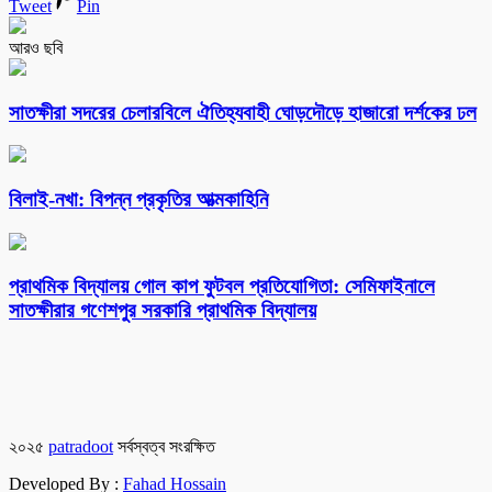
Tweet
Pin
আরও ছবি
সাতক্ষীরা সদরের চেলারবিলে ঐতিহ্যবাহী ঘোড়দৌড়ে হাজারো দর্শকের ঢল
বিলাই-নখা: বিপন্ন প্রকৃতির আত্মকাহিনি
প্রাথমিক বিদ্যালয় গোল কাপ ফুটবল প্রতিযোগিতা: সেমিফাইনালে
সাতক্ষীরার গণেশপুর সরকারি প্রাথমিক বিদ্যালয়
২০২৫
patradoot
সর্বস্বত্ব সংরক্ষিত
Developed By :
Fahad Hossain