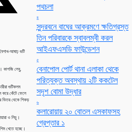
পথচলা
৪
সুন্দরবনে বাঘের আক্রমণে ক্ষতিগ্রস্ত
তিন পরিবারকে স্বাবলম্বী করল
আইএফএসডি ফাউন্ডেশন
 বৈশাখ-আষাঢ় গুটি
৫
বেনাপোল পোর্ট থানা এলাকা থেকে
য়। কাগজি লেবু,
পরিত্যক্ত অবস্থায় ২টি ককটেল
চারীরা গুটিকলম
সদৃশ বোমা উদ্ধার
ল করে কেঁটে ফেলে
টির ভিতর থেকে শিকড়
৬
কলারোয়ায় ২০ বোতল এসকাফসহ
েয়ারা ও লিচু।
গ্রেপ্তার ১
মশিম খেতে হচ্ছে।