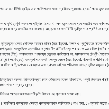
ের ১৫ জন বিশিষ্ট ব্যক্তি ও ৫ প্রতিষ্ঠানকে আজ ‘স্বাধীনতা পুরস্কার-২০২৬’ পদক তুলে দেবেন
 ও কৃতিত্বপূর্ণ অবদানের স্বীকৃতি হিসেবে এ পদক তুলে দেবেন প্রধানমন্ত্রীএ বছর স্বাধীনতা,
 পুরস্কারের জন্য মনোনীত করা হয়েছে। এছাড়াও ১৫ জন বিশিষ্ট ব্যক্তি ও ৫ প্রতিষ্ঠানকে স্ব
মুক্তিযুদ্ধে মেজর মোহাম্মদ আবদুল জলিল (মরণোত্তর), বিজ্ঞান ও প্রযুক্তিতে সাবেক সচি
ণোত্তর), সংস্কৃতিতে ম্যাগাজিন অনুষ্ঠান ‘ইত্যাদি’র উপস্থাপক এ কে এম হানিফ (হানিফ সং
হমান (লিনু), সমাজসেবায় গণস্বাস্থ্য কেন্দ্রের প্রতিষ্ঠাতা ডা. জাফরুল্লাহ চৌধুরী (মরণোত
রীন চৌধুরী (মরণোত্তর), জনপ্রশাসনে কাজী ফজলুর রহমান (মরণোত্তর), গবেষণা ও প্রশিক্ষণে
ি ও জীবন ফাউন্ডেশনের চেয়ারম্যান এবং চ্যানেল আইয়ের পরিচালক আবদুল মুকিত মজুমদার (ম
রহাট ক্যাডেট কলেজ, চিকিৎসাবিদ্যায় ঢাকা মেডিকেল কলেজ হাসপাতাল, পল্লী উন্নয়নে পল্লী
দেশ ও গণস্বাস্থ্য কেন্দ্র।
ধসহ বিভিন্ন ক্ষেত্রে অবদানের স্বীকৃতি হিসেবে এই পুরস্কার দেওয়া হয়।
বাধীনতা পুরস্কারের ক্ষেত্রে পুরস্কারপ্রাপ্ত ব্যক্তিকে ৫ লাখ টাকা, ১৮ ক্যারেট মানের 