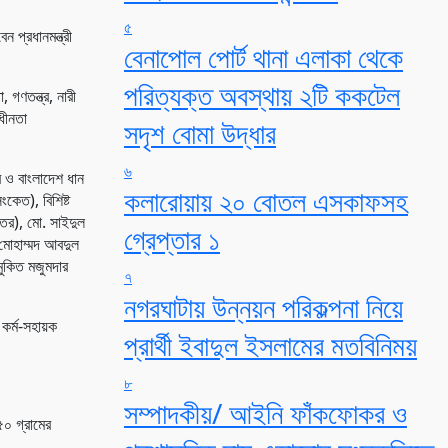
৫
 প্রধানমন্ত্রী
বেনাপোল পোর্ট থানা এলাকা থেকে
পরিত্যক্ত অবস্থায় ২টি ককটেল
 গণতন্ত্র, নারী
াধীনতা
সদৃশ বোমা উদ্ধার
৬
ব ও বাংলাদেশ ধান
কলারোয়ায় ২০ বোতল এসকাফসহ
কেত), বিশিষ্ট
্তর), মো. সাইদুল
গ্রেপ্তার ১
 মোহাম্মদ আবদুল
ুকিত মজুমদার
৭
নগরঘাটায় উন্নয়ন পরিকল্পনা নিয়ে
 কর্ম-সহায়ক
প্রার্থী ইবাদুল ইসলামের মতবিনিময়
৮
সম্পাদকীয়/ আইনি ফাঁকফোকর ও
৫০ গ্রামের