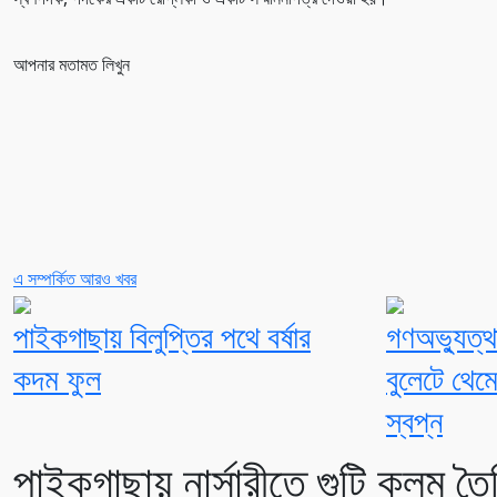
আপনার মতামত লিখুন
এ সম্পর্কিত আরও খবর
পাইকগাছায় বিলুপ্তির পথে বর্ষার
গণঅভ্যুত্থ
কদম ফুল
বুলেটে থেমে
স্বপ্ন
পাইকগাছায় নার্সারীতে গুটি কলম তৈ