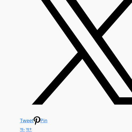
Tweet
Pin
অ-
অ+