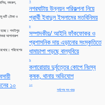
৭
াসির, নজরুল,
নগরঘাটায় উন্নয়ন পরিকল্পনা নিয়ে
প্রার্থী ইবাদুল ইসলামের মতবিনিময়
বু গুটি ২টাকা ও
৮
 হচ্ছে। গদাইপুর
সম্পাদকীয়/ আইনি ফাঁকফোকর ও
ালিকরা আশানারুপ
প্রশাসনিক দায় এড়ানোর সংস্কৃতিতে
ধামাচাপা পড়ছে বাল্যবিয়ে
া রেখেছে। পরিবেশের
৯
কলারোয়ায় দুর্বৃত্তের কোপে নিঃস্ব
কৃষক, থানায় অভিযোগ
বসায়ী
জনের ১০
১০
সর্বশেষ সব খবর