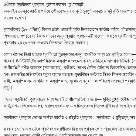
অনলাইন ডেস্ক: জাতীয় পর্যায়ে গৌরবোজ্জ্বল ও কৃতিত্বপূর্ণ অবদানের স্বীকৃতি স্বরূপ দেশ
তারেক রহমান।
বৃহস্পতিবার (১৬ এপ্রিল) বিকাল ৪টায় ওসমানী স্মৃতি মিলনায়তনে জাতীয় পর্যায়ে গৌরবোজ্জ্বল
শিক্ষাসহ দেশগঠনে সার্বিক অবদানের জন্য প্রয়াত প্রধানমন্ত্রী খালেদা জিয়াকে স্বাধীনতা
পুরস্কার-২০২৬ পদক দেওয়ার সিদ্ধান্ত নিয়েছে সরকার।
বেগম খালেদা জিয়া ছাড়াও স্বাধীনতা পুরস্কারের জন্য মনোনীত অন্য ১৪ ব্যক্তি হলেন— 
গবেষণা ইনস্টিটিউটের মহাপরিচালক অধ্যাপক জহুরুল করিম, সাহিত্যে আশরাফ সিদ্দিকী (মর
সংগীতশিল্পী বশীর আহমেদ (মরণোত্তর), ক্রীড়ায় দেশের টেবিল টেনিসের কিংবদন্তি জোবেরা র
হক, রাজধানীর মাইলস্টোন স্কুল অ্যান্ড কলেজে যুদ্ধবিমান দুর্ঘটনায় নিহত শিক্ষক মাহে
বাকী, অধ্যাপক এম এ রহিম ও অধ্যাপক ড. সুকোমল বড়ুয়া এবং পরিবেশ সংরক্ষণে প্রকৃত
বাবু)।
এছাড়া স্বাধীনতা পুরস্কারের জন্য মনোনীত পাঁচ প্রতিষ্ঠান হলো— মুক্তিযুদ্ধে ফৌজদা
ফাউন্ডেশন (পিকেএসএফ), সমাজসেবায় এসওএস চিলড্রেনস ভিলেজ ইন্টারন্যাশনাল ইন বাংলা
স্বাধীনতা পুরস্কার দেশের সর্বোচ্চ জাতীয় ও রাষ্ট্রীয় পুরস্কার। স্বাধীনতা ও মুক্তিযুদ্
সরকার ১৯৭৭ সাল থেকে প্রতিবছর স্বাধীনতা দিবসের প্রাক্কালে এ পুরস্কার দিয়ে আসছে। স্
স্বর্ণপদক, পদকের একটি রেপ্লিকা ও একটি সম্মাননাপত্র দেওয়া হয়।