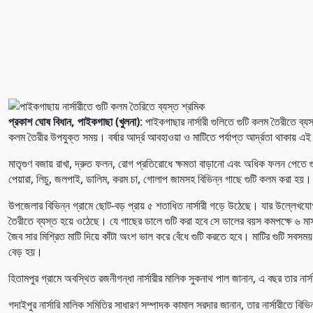
প্রকাশ ঘোষ বিধান, পাইকগাছা (খুলনা)
: পাইকগাছার নার্সারী গুলিতে গুটি কলম তৈরীতে ব
কলম তৈরীর উপযুক্ত সময়। বর্ষার আর্দ্র আবহাওয়া ও মাটিতে পর্যাপ্ত আর্দ্রতা থাকা
মাতৃগুণ বজায় রাখা, দ্রুত ফলন, রোগ প্রতিরোধে ক্ষমতা বাড়ানো এবং অধিক ফলন পেতে গুটি
পেয়ারা, লিচু, জলপাই, ডালিম, করম চা, গোলাপ জামসহ বিভিন্ন গাছে গুটি কলম করা হয়।
উপজেলার বিভিন্ন গ্রামে ছোট-বড় প্রায় ৫ শতাধিত নার্সারী গড়ে উঠেছে। যার উল্লেখযোগ্য স
তৈরীতে ব্যস্ত হয়ে ওঠেছে। যে গাছের ডালে গুটি করা হবে সে ডালের বয়স কমপক্ষে ৬ মা
জৈব সার মিশ্রিত মাটি দিয়ে কাঁটা অংশ ভাল করে বেঁধে গুটি করতে হবে। মাটির গুটি সব
বেড় হয়।
হিতামপুর গ্রামে অবস্থিত রজনীগন্ধা নার্সারীর মালিক সুকনাথ পাল জানান, এ বছর তার নার্
গদাইপুর নার্সারি মালিক সমিতির সাধারণ সম্পাদক কামাল সরদার জানান, তার নার্সারীতে 