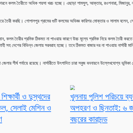
ারনে কলম তৈরীতে অধিক পয়সা খরচ হচ্ছে। এছাড়া শামসুল, আক্তার, রওশনারা, মিজানুর, ন
 দরে তৈরী করছি। গোপালপুর গ্রামের গুটি কলমের অভিজ্ঞ কারিগর মোক্তার ও সালাম বলেন, লে
ান, কলম তৈরীর শ্রমিক ঠিকমত না পাওয়ায় কারণে উচ্চ মূল্যে শ্রমিক নিয়ে কলম তৈরী করতে
াজশাহী সহ দেশের বিভিন্ন জেলায় সরবরাহ হচ্ছে। তবে ঠিকমত বাজার দর না পাওয়ায় নার্সারী ম
লনা জেলার শীর্ষ পর্যায়ে রয়েছে। নার্সারীতে উৎপাদিত চারা সবুজ বননায়নে উল্লেখযোগ্য ভূমিক
িক্ষার্থী ও দুস্থদের
খুলনায় পুলিশ পরিচয়ে ব্য
েল, সেলাই মেশিন ও
অপহরণ ও ছিনতাই: ৬ 
ণ
বছরের কারাদন্ড