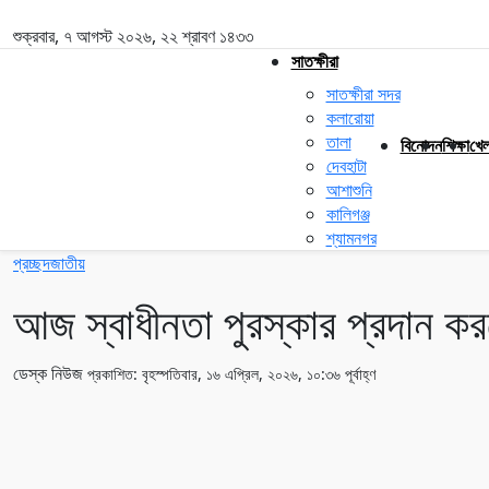
শুক্রবার, ৭ আগস্ট ২০২৬, ২২ শ্রাবণ ১৪৩৩
সাতক্ষীরা
সাতক্ষীরা সদর
কলারোয়া
তালা
বিনোদন
শিক্ষা
খেল
দেবহাটা
আশাশুনি
কালিগঞ্জ
শ্যামনগর
প্রচ্ছদ
জাতীয়
আজ স্বাধীনতা পুরস্কার প্রদান করবে
ডেস্ক নিউজ
প্রকাশিত: বৃহস্পতিবার, ১৬ এপ্রিল, ২০২৬, ১০:৩৬ পূর্বাহ্ণ