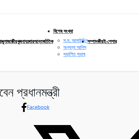
বিশেষ সংখ্যা
স.ম. আলাউদ্দিন
াধুলা
জাতীয়
খুলনা
যশোর
আন্তর্জাতিক
সম্পাদকীয়
ই-পেপার
অন্যন্য আনিস
সুভাশিত সুভাষ
ন প্রধানমন্ত্রী
Facebook