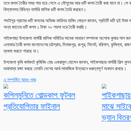
তবে কলম তৈরীর সময় পার হয়ে গেলে এ মৌসুমের আর গুটি কলম তৈরী করা যাবে না। সে ক
বিল্লালসহ বিভিন্ন নার্সারি মালিক গুটি কলম তৈরি করছেন।
গদাইপুর গ্রামের গুটি কলমের অভিজ্ঞ কারিগর হামিদ মোড়ল জানান, প্রতিটি গুটি দুই টাকা
অন্য জাতের গুটি কলম ১ টাকা ৭০ পয়সা দরে তৈরী করছি।
পাইকগাছা উপজেলা নার্সারী মালিক সমিতির সাবেক সাধারণ সম্পাদক অশোক কুমার পাল জান
এলাকার তৈরী কলম বাংলাদেশের চট্টগ্রাম, দিনাজপুর, রংপুর, সিলেট, বরিশাল, কুমিল্লা, র
ব্যবসা করতে পারছে না।
উপজেলা কৃষি কর্মকর্তা কৃষিবিদ মোঃ একরামুল হোসেন জানান, পাইকগাছার নার্সারী শিল্প খু
ভারসাম্য রক্ষা করছে তেমনি দেশের আর্থ-সামাজিক উন্নয়নে গুরুত্বপূর্ণ অবদান রাখছে।
এ সম্পর্কিত আরও খবর
কপিলমুনিতে গোল্ডকাপ ফুটবল
পাইকগাছায় শ
প্রতিযোগিতার ফাইনাল
মাঝে সাইক
ভ্যান বিতর