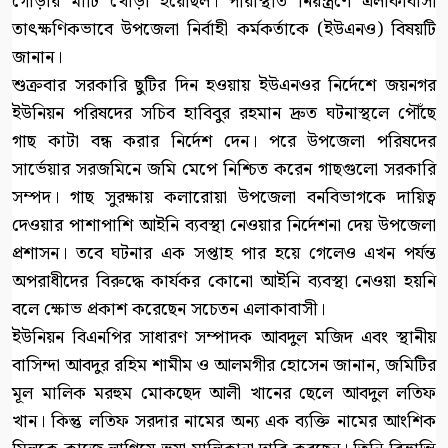
গোড়ার মাটি খোঁড়া হয়েছিল। পরিস্থিতি নিয়ন্ত্রণে এলাকাবাসী
তাৎক্ষণিকভাবে উপজেলা নির্বাহী কর্মকর্তাকে (ইউএনও) বিষয়টি
জানান।
শুক্রবার সরকারি ছুটির দিন হওয়ায় ইউএনওর নির্দেশে জয়নগর
ইউনিয়ন পরিষদের সচিব হাবিবুর রহমান দ্রুত ঘটনাস্থলে পৌঁছে
গাছ কাটা বন্ধ করার নির্দেশ দেন। পরে উপজেলা পরিষদের
সার্ভেয়ার সরজমিনে জমি মেপে নিশ্চিত করেন গাছগুলো সরকারি
সম্পদ। গাছ সুরক্ষায় কলারোয়া উপজেলা বনবিভাগকে দায়িত্ব
দেওয়ার পাশাপাশি আইনি ব্যবস্থা নেওয়ার নির্দেশনা দেয় উপজেলা
প্রশাসন। তবে ঘটনার এক সপ্তাহ পার হয়ে গেলেও এখন পর্যন্ত
অপরাধীদের বিরুদ্ধে কার্যকর কোনো আইনি ব্যবস্থা নেওয়া হয়নি
বলে ক্ষোভ প্রকাশ করেছেন সচেতন এলাকাবাসী।
ইউনিয়ন বিএনপির সাধারণ সম্পাদক আবদুল মজিদ এবং স্থানীয়
বাসিন্দা আবদুর রহিম শামীম ও আলমগীর হোসেন জানান, জমিটির
মূল মালিক মরহুম মোকছেদ আলী খানের ছেলে আবদুল লতিফ
খান। কিন্তু লতিফ সরদার নামের অন্য এক ব্যক্তি নামের আংশিক