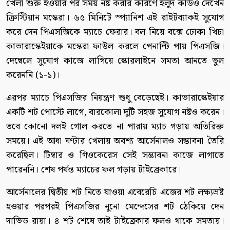
খেলা শুরু হওয়ার পর সময় নষ্ট করার কারণে হলুদ কার্ডও দেখেন
ক্রিস্টিয়ান মস্কেরা। ৬৫ মিনিটে স্প্যানিশ এই রাইটব্যাকই সুযোগ
করে দেন পিএসজিকে ম্যাচে ফেরার। বল নিয়ে বক্সে ঢোকা খিচা
কাভারাস্কেইয়াকে মস্কেরা ফাউল করলে পেনাল্টি পায় পিএসজি।
দেম্বেলে সুযোগ কাজে লাগিয়ে স্কোরলাইনে সমতা আনতে ভুল
করেননি (১-১)।
এরপর ম্যাচে পিএসজির নিয়ন্ত্রণ শুধু বেড়েছেই। কাভারাস্কেইয়ার
একটি শট পোস্টে লাগে, বারকোলা দুটি সহজ সুযোগ নষ্টও করেন।
তবে কোনো দলই গোল করতে না পারায় ম্যাচ গড়ায় অতিরিক্ত
সময়ে। এই আধা ঘণ্টার খেলায় অবশ্য আর্সেনালও সম্ভাবনা তৈরি
করেছিল। টিম্বার ও গিওকেরেস সেই সম্ভাবনা কাজে লাগাতে
পারেননি। শেষ পর্যন্ত ম্যাচের ফল গড়ায় টাইব্রেকারে।
আর্সেনালের দ্বিতীয় শট নিতে যাওয়া এবেরেচি এজের শট লক্ষ্যভ্রষ্ট
হওয়ার পরপরই পিএসজির নুনো মেন্দেসের শট ঠেকিয়ে দেন
দাভিড রায়া। ৪ শট শেষে তাই টাইব্রেকার ফলও থাকে সমতায়।