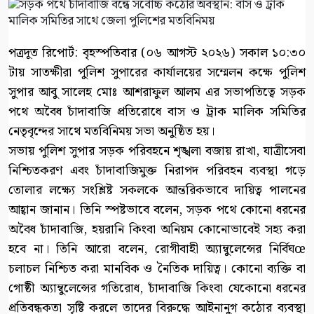
পত্রদূত রিপোর্ট: বৃহস্পতিবার (০৬ আগস্ট ২০২৬) সকাল ১০:৩০
টায় সাতক্ষীরা পুলিশ সুপারের কার্যালয়ের সম্মেলন কক্ষে পুলিশ
সুপার আবু সালেহ মোঃ আশরাফুল আলম এর সভাপতিত্বে সড়ক
পথে অবৈধ চাঁদাবাজি প্রতিরোধে বাস ও ট্রাক মালিক সমিতির
নেতৃবৃন্দের সাথে মতবিনিময় সভা অনুষ্ঠিত হয়।
সভায় পুলিশ সুপার সড়ক পরিবহনে শৃঙ্খলা বজায় রাখা, যাত্রীসেবা
নিশ্চিতকরণ এবং চাঁদাবাজিমুক্ত নিরাপদ পরিবহন ব্যবস্থা গড়ে
তোলার লক্ষ্যে সংশ্লিষ্ট সকলকে আন্তরিকভাবে দায়িত্ব পালনের
আহ্বান জানান। তিনি স্পষ্টভাবে বলেন, সড়ক পথে কোনো ধরনের
অবৈধ চাঁদাবাজি, হয়রানি কিংবা অনিয়ম কোনোভাবেই সহ্য করা
হবে না। তিনি আরো বলেন, রোগীবাহী অ্যাম্বুলেন্সের নির্বিঘœ
চলাচল নিশ্চিত করা মানবিক ও নৈতিক দায়িত্ব। কোনো ব্যক্তি বা
গোষ্ঠী অ্যাম্বুলেন্সের গতিরোধ, চাঁদাবাজি কিংবা যেকোনো ধরনের
প্রতিবন্ধকতা সৃষ্টি করলে তাদের বিরুদ্ধে আইনানুগ কঠোর ব্যবস্থা