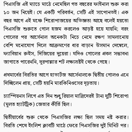
পিএসজি এই ম্যাচে মাঠে নেমেছিল গত বছরের ফাইনাল শুরু করা
১০ জন নিয়েই। যে একটি পরিবর্তন, সেটি এই সাপোনভই। এক
বছর আগে এই মঞ্চে শিরোপাজয়ের অভিজ্ঞতা আছে বলেই হয়তো
পিএসজি শুরুতে গোল হজম করলেও আড়ষ্ট হয়ে যায়নি; বরং
গোলের পর আর্সেনাল অনেকটা নিচে নেমে রক্ষণ সামলানোয়
বেশি মনোযোগ দিলে আক্রমণের ধার বাড়ান উসমান দেম্বেলে,
ফ্যাবিয়ান রুইস, দিজিয়ের দুয়েরা। যদিও গোলের প্রবল সম্ভাবনা
জাগাতে পারেননি, দূরপাল্লার শট লক্ষ্যভ্রষ্টই থেকে গেছে।
প্রথমার্ধের বিরতির আগে হাভার্টজ আর্সেনালকে দ্বিতীয় গোলও এনে
দিচ্ছিলেন প্রায়, সেটি হয়নি মারকিনিওসের দৃঢ়তায়।
চ্যাম্পিয়নস লিগে এত দিন শুধু রিয়াল মাদ্রিদেরই টানা দুটি শিরোপা
(মূলত হ্যাটট্রিক) জেতার কীর্তি ছিল।
দ্বিতীয়ার্ধের শুরু থেকে পিএসজির লক্ষ্য ছিল সময় নষ্ট করার।
বিরতি শেষে ইংলিশ ক্লাবটি মাঠে ফেরে পিএসজির দুই মিনিট পর।