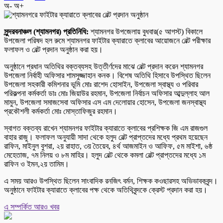
অ-
অ+
সুন্দরবনাঞ্চল (শ্যামনগর) প্রতিনিধি:
শ্যামনগর উপজেলায় বুধবার(৫ আগস্ট) বিকালে
উপজেলা পরিষদ হল রুমে শ্যামনগর ফাইটার ক্যারাতে ক্লাবের আয়োজনে বেল্ট পরীক্ষার
ফলাফল ও বেল্ট প্রদান অনুষ্ঠান করা হয়।
অনুষ্ঠানে প্রধান অতিথির বক্তব্যসহ উত্তীর্ণদের মাঝে বেল্ট প্রদান করেন শ্যামনগর
উপজেলা নির্বাহী অফিসার শামসুজ্জাহান কনক। বিশেষ অতিথি হিসাবে উপস্থিত ছিলেন
উপজেলা সহকারী কমিশনার ভূমি মোঃ রাশেদ হোসাইন, উপজেলা স্বাস্থ্য ও পরিবার
পরিকল্পনা কর্মকর্তা ডাঃ মোঃ জিয়াউর রহমান, উপজেলা নির্বাচন অফিসার আব্দুল্লাহ আল
মামুন, উপজেলা সমাজসেবা অফিসার এস এম দেলোয়ার হোসেন, উপজেলা জনস্বাস্থ্য
প্রকৌশলী কর্মকর্তা মোঃ মোস্তাফিজুর রহমান।
স্বাগত বক্তব্য রাখেন শ্যামনগর ফাইটার ক্যারাতে ক্লাবের প্রশিক্ষক জি এম রাজগুল
বাহার রাজু। ফলাফল অনুযায়ী সাদা থেকে হলুদ বেল্ট প্রাপ্তদের মধ্যে প্রথম হয়েছেন
রাফিন, মাইনুল বুশরা, ২য় রাহাত, ৩য় তৈয়েব, ৪র্থ আজমাইন ও আফিফ, ৫ম মাইশা, ৬ষ্ঠ
মেহেতাজ, ৭ম নিলয় ও ৮ম মাহির। হলুদ বেল্ট থেকে কমলা বেল্ট প্রাপ্তদের মধ্যে ১ম
রাফিন ও ইমন,২য় তামিম।
এ সময় আরও উপস্থিত ছিলেন সাংবাদিক রনজিৎ বর্মন, শিক্ষক কওছারসহ অভিভাবকবৃন্দ।
অনুষ্ঠানে ফাইটার ক্যারাতে ক্লাবের পক্ষ থেকে অতিথিবৃন্দকে ক্রেস্ট প্রদান করা হয়।
এ সম্পর্কিত আরও খবর