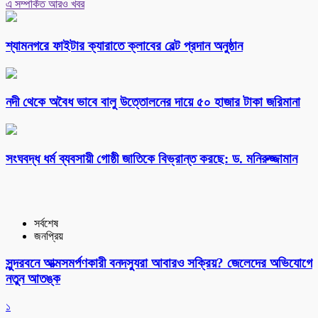
এ সম্পর্কিত আরও খবর
শ্যামনগরে ফাইটার ক্যারাতে ক্লাবের বেল্ট প্রদান অনুষ্ঠান
নদী থেকে অবৈধ ভাবে বালু উত্তোলনের দায়ে ৫০ হাজার টাকা জরিমানা
সংঘবদ্ধ ধর্ম ব্যবসায়ী গোষ্ঠী জাতিকে বিভ্রান্ত করছে: ড. মনিরুজ্জামান
সর্বশেষ
জনপ্রিয়
সুন্দরবনে আত্মসমর্পণকারী বনদস্যুরা আবারও সক্রিয়? জেলেদের অভিযোগে
নতুন আতঙ্ক
১