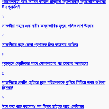
পাটকেলঘাটা আল-আমিন ফাজিল মাদ্রাসা অ্যালামনাই অ্যাসোসিয়েশনের
ঈদ পুনর্মিলনী
২
সাতক্ষীরা শহরে এক নারীর অস্বাভাবিক মৃত্যু, গলিত লাশ উদ্ধার
৩
সাতক্ষীরার নতুন জেলা প্রশাসক মিজ কাউসার আজিজ
৪
প্রাক্তন প্রেমিকার সাথে ফোনালাপের পর তরুনের আত্মহত্যা
৫
সাতক্ষীরায় কোচিং সেন্টারে ঢুকে পরিচালককে কুপিয়ে পিটিয়ে জখম ও টাকা
ছিনতাই
৬
ঈদে কত খরচ করলেন? সব হিসাব চাইতে পারে এনবিআর