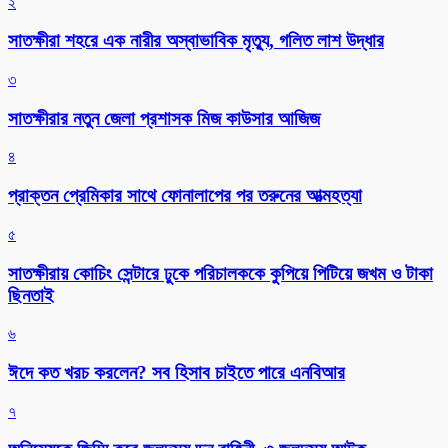
২
সাতক্ষীরা শহরে এক নারীর অস্বাভাবিক মৃত্যু, গলিত লাশ উদ্ধার
৩
সাতক্ষীরার নতুন জেলা প্রশাসক মিজ কাউসার আজিজ
৪
প্রাক্তন প্রেমিকার সাথে ফোনালাপের পর তরুনের আত্মহত্যা
৫
সাতক্ষীরায় কোচিং সেন্টারে ঢুকে পরিচালককে কুপিয়ে পিটিয়ে জখম ও টাকা
ছিনতাই
৬
ঈদে কত খরচ করলেন? সব হিসাব চাইতে পারে এনবিআর
৭