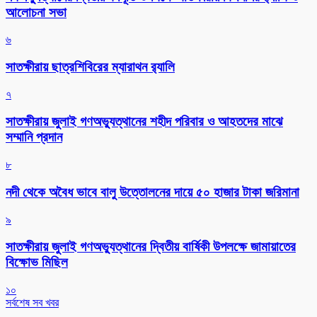
আলোচনা সভা
৬
সাতক্ষীরায় ছাত্রশিবিরের ম্যারাথন র‌্যালি
৭
সাতক্ষীরায় জুলাই গণঅভ্যুত্থানের শহীদ পরিবার ও আহতদের মাঝে
সম্মানি প্রদান
৮
নদী থেকে অবৈধ ভাবে বালু উত্তোলনের দায়ে ৫০ হাজার টাকা জরিমানা
৯
সাতক্ষীরায় জুলাই গণঅভ্যুত্থানের দ্বিতীয় বার্ষিকী উপলক্ষে জামায়াতের
বিক্ষোভ মিছিল
১০
সর্বশেষ সব খবর