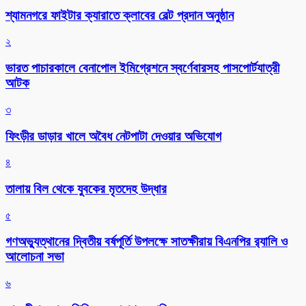
শ্যামনগরে ফাইটার ক্যারাতে ক্লাবের বেল্ট প্রদান অনুষ্ঠান
২
ভারত পাচারকালে বেনাপোল ইমিগ্রেশনে স্বর্ণেবারসহ পাসপোর্টযাত্রী
আটক
৩
ফিংড়ীর ডাড়ার খালে অবৈধ নেটপাটা দেওয়ার অভিযোগ
৪
তালায় বিল থেকে যুবকের মৃতদেহ উদ্ধার
৫
গণঅভ্যুত্থানের দ্বিতীয় বর্ষপূর্তি উপলক্ষে সাতক্ষীরায় বিএনপির র‌্যালি ও
আলোচনা সভা
৬