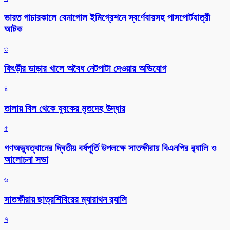
ভারত পাচারকালে বেনাপোল ইমিগ্রেশনে স্বর্ণেবারসহ পাসপোর্টযাত্রী
আটক
৩
ফিংড়ীর ডাড়ার খালে অবৈধ নেটপাটা দেওয়ার অভিযোগ
৪
তালায় বিল থেকে যুবকের মৃতদেহ উদ্ধার
৫
গণঅভ্যুত্থানের দ্বিতীয় বর্ষপূর্তি উপলক্ষে সাতক্ষীরায় বিএনপির র‌্যালি ও
আলোচনা সভা
৬
সাতক্ষীরায় ছাত্রশিবিরের ম্যারাথন র‌্যালি
৭