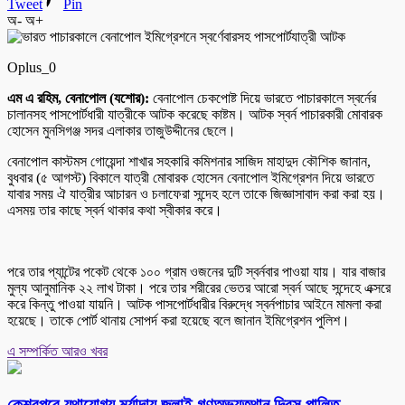
Tweet
Pin
অ-
অ+
Oplus_0
এম এ রহিম, বেনাপোল (যশোর):
বেনাপোল চেকপোষ্ট দিয়ে ভারতে পাচারকালে স্বর্নের
চালানসহ পাসপোর্টধারী যাত্রীকে আটক করেছে কাষ্টম। আটক স্বর্ন পাচারকারী মোবারক
হোসেন মুনসিগঞ্জ সদর এলাকার তাজুউদ্দীনের ছেলে।
বেনাপোল কাস্টমস গোয়েন্দা শাখার সহকারি কমিশনার সাজিদ মাহাদুদ কৌশিক জানান,
বুধবার (৫ আগস্ট) বিকালে যাত্রী মোবারক হোসেন বেনাপোল ইমিগ্রেশন দিয়ে ভারতে
যাবার সময় ঐ যাত্রীর আচারন ও চলাফেরা সন্দেহ হলে তাকে জিজ্ঞাসাবাদ করা করা হয়।
এসময় তার কাছে স্বর্ন থাকার কথা স্বীকার করে।
পরে তার প্যান্টের পকেট থেকে ১০০ গ্রাম ওজনের দুটি স্বর্নবার পাওয়া যায়। যার বাজার
মুল্য আনুমানিক ২২ লাখ টাকা। পরে তার শরীরের ভেতর আরো স্বর্ন আছে সন্দেহে এক্সরে
করে কিন্তু পাওয়া যায়নি। আটক পাসপোর্টধারীর বিরুদ্ধে স্বর্নপাচার আইনে মামলা করা
হয়েছে। তাকে পোর্ট থানায় সোপর্দ করা হয়েছে বলে জানান ইমিগ্রেশন পুলিশ।
এ সম্পর্কিত আরও খবর
কেশবপুরে যথাযোগ্য মর্যাদায় জুলাই গণঅভ্যুত্থান দিবস পালিত