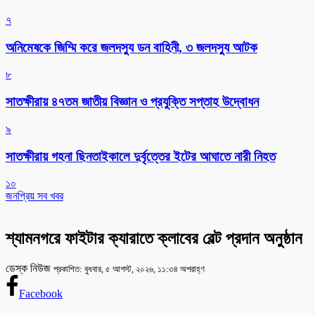
৭
অনিমেষকে জিম্মি করে জলদস্যু ডন বাহিনী, ৩ জলদস্যু আটক
৮
সাতক্ষীরায় ৪৭তম জাতীয় বিজ্ঞান ও প্রযুক্তি সপ্তাহ উদ্বোধন
৯
সাতক্ষীরায় গহনা ছিনতাইকালে দুর্বৃত্তের ইটের আঘাতে নারী নিহত
১০
জনপ্রিয় সব খবর
শ্যামনগরে ফাইটার ক্যারাতে ক্লাবের বেল্ট প্রদান অনুষ্ঠান
ডেস্ক নিউজ
প্রকাশিত: বুধবার, ৫ আগস্ট, ২০২৬, ১১:৩৪ অপরাহ্ণ
Facebook