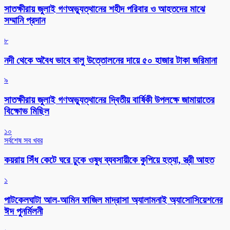
সাতক্ষীরায় জুলাই গণঅভ্যুত্থানের শহীদ পরিবার ও আহতদের মাঝে
সম্মানি প্রদান
৮
নদী থেকে অবৈধ ভাবে বালু উত্তোলনের দায়ে ৫০ হাজার টাকা জরিমানা
৯
সাতক্ষীরায় জুলাই গণঅভ্যুত্থানের দ্বিতীয় বার্ষিকী উপলক্ষে জামায়াতের
বিক্ষোভ মিছিল
১০
সর্বশেষ সব খবর
কয়রায় সিঁধ কেটে ঘরে ঢুকে ওষুধ ব্যবসায়ীকে কুপিয়ে হত্যা, স্ত্রী আহত
১
পাটকেলঘাটা আল-আমিন ফাজিল মাদ্রাসা অ্যালামনাই অ্যাসোসিয়েশনের
ঈদ পুনর্মিলনী