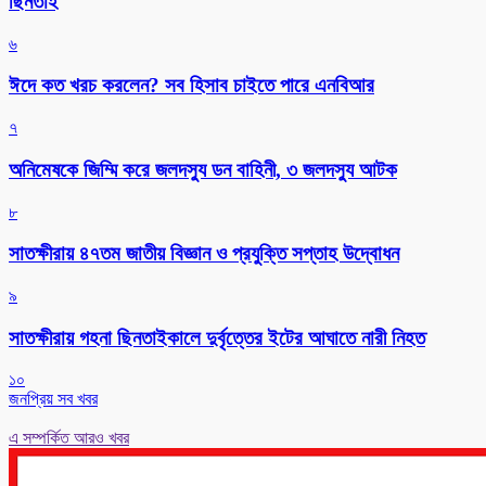
ছিনতাই
৬
ঈদে কত খরচ করলেন? সব হিসাব চাইতে পারে এনবিআর
৭
অনিমেষকে জিম্মি করে জলদস্যু ডন বাহিনী, ৩ জলদস্যু আটক
৮
সাতক্ষীরায় ৪৭তম জাতীয় বিজ্ঞান ও প্রযুক্তি সপ্তাহ উদ্বোধন
৯
সাতক্ষীরায় গহনা ছিনতাইকালে দুর্বৃত্তের ইটের আঘাতে নারী নিহত
১০
জনপ্রিয় সব খবর
এ সম্পর্কিত আরও খবর