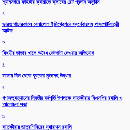
শ্যামনগরে ফাইটার ক্যারাতে ক্লাবের বেল্ট প্রদান অনুষ্ঠান
২
ভারত পাচারকালে বেনাপোল ইমিগ্রেশনে স্বর্ণেবারসহ পাসপোর্টযাত্রী
আটক
৩
ফিংড়ীর ডাড়ার খালে অবৈধ নেটপাটা দেওয়ার অভিযোগ
৪
তালায় বিল থেকে যুবকের মৃতদেহ উদ্ধার
৫
গণঅভ্যুত্থানের দ্বিতীয় বর্ষপূর্তি উপলক্ষে সাতক্ষীরায় বিএনপির র‌্যালি ও
আলোচনা সভা
৬
সাতক্ষীরায় ছাত্রশিবিরের ম্যারাথন র‌্যালি