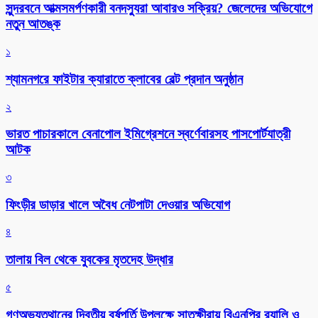
সুন্দরবনে আত্মসমর্পণকারী বনদস্যুরা আবারও সক্রিয়? জেলেদের অভিযোগে
নতুন আতঙ্ক
১
শ্যামনগরে ফাইটার ক্যারাতে ক্লাবের বেল্ট প্রদান অনুষ্ঠান
২
ভারত পাচারকালে বেনাপোল ইমিগ্রেশনে স্বর্ণেবারসহ পাসপোর্টযাত্রী
আটক
৩
ফিংড়ীর ডাড়ার খালে অবৈধ নেটপাটা দেওয়ার অভিযোগ
৪
তালায় বিল থেকে যুবকের মৃতদেহ উদ্ধার
৫
গণঅভ্যুত্থানের দ্বিতীয় বর্ষপূর্তি উপলক্ষে সাতক্ষীরায় বিএনপির র‌্যালি ও