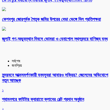
কেশবপুর জোরপূর্বক পৈতৃক জমির উপরের বেড়া ভেঙ্গে দিল প্রতিপক্ষরা
‎জুলাই গণ-অভ্যুত্থান দিবসে ভোমরা ও বেনাপোল স্থলবন্দরে বাণিজ্য বন্ধ
সর্বশেষ
জনপ্রিয়
সুন্দরবনে আত্মসমর্পণকারী বনদস্যুরা আবারও সক্রিয়? জেলেদের অভিযোগে
নতুন আতঙ্ক
১
শ্যামনগরে ফাইটার ক্যারাতে ক্লাবের বেল্ট প্রদান অনুষ্ঠান
২