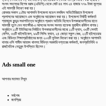
সংসদ সদস্যের বিশেষ বরাদ্দ (এডিপি) থেকে মোট ৪৪ লাখ ২৪ হাজার ৭৭৯ টাকা মূল্যের
এই সামগ্রী বিতরণ করা হয়।
রোববার সকাল ১১টায় আশাশুনি উপজেলা মডেল মসজিদ অডিটোরিয়ামে উপজেলা
প্রশাসনের আয়োজনে এক অনুষ্ঠানের আয়োজন করা হয়। উপজেলা নির্বাহী কর্মকর্তা
শ্যামানন্দ কুন্ডুর সভাপতিত্বে অনুষ্ঠানে প্রধান অতিথি হিসেবে উপকারভোগীদের হাতে
সামগ্রী তুলে দেন সাতক্ষীরা-৩ আসনের সংসদ সদস্য হাফেজ মুহাদ্দীস রবিউল বাশার।
অনুষ্ঠানে ১১টি ইউনিয়নের নির্বাচিত উপকারভোগীদের মাঝে ১১টি ভ্যান, ৩৩টি সেলাই
মেশিন, ৩৩টি বাইসাইকেল, ৯৯টি সিলিং ফ্যান, ২৪ জোড়া স্কুল বেঞ্চ, ২২টি হুইলচেয়ার
এবং বিভিন্ন শিক্ষাপ্রতিষ্ঠানের জন্য ২০৩টি ফুটবল বিতরণ করা হয়। অনুষ্ঠানে আশাশুনি
থানার ওসি শামীম আহমদ খানসহ বিভিন্ন সরকারি দপ্তরের কর্মকর্তা, জনপ্রতিনিধি ও
রাজনৈতিক নেতৃবৃন্দ উপস্থিত ছিলেন।
Ads small one
আপনার মতামত লিখুন
সর্বশেষ
জনপ্রিয়