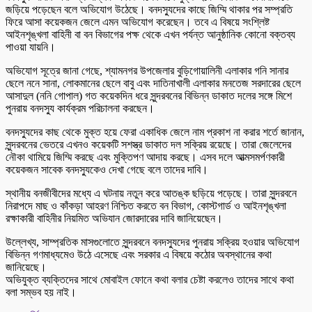
জড়িয়ে পড়েছেন বলে অভিযোগ উঠেছে। বনদস্যুদের কাছে জিম্মি থাকার পর সম্প্রতি
ফিরে আসা কয়েকজন জেলে এমন অভিযোগ করেছেন। তবে এ বিষয়ে সংশ্লিষ্ট
আইনশৃঙ্খলা বাহিনী বা বন বিভাগের পক্ষ থেকে এখন পর্যন্ত আনুষ্ঠানিক কোনো বক্তব্য
পাওয়া যায়নি।
অভিযোগ সূত্রে জানা গেছে, শ্যামনগর উপজেলার বুড়িগোয়ালিনী এলাকার গনি সানার
ছেলে ননে সানা, লোকমানের ছেলে বাবু এবং দাতিনাখালী এলাকার মনতেজ সরদারের ছেলে
আসাদুল (ননি গোপাল) গত কয়েকদিন ধরে সুন্দরবনের বিভিন্ন ডাকাত দলের সঙ্গে মিশে
পুনরায় বনদস্যু কার্যক্রম পরিচালনা করছেন।
বনদস্যুদের কাছ থেকে মুক্ত হয়ে ফেরা একাধিক জেলে নাম প্রকাশ না করার শর্তে জানান,
সুন্দরবনের ভেতরে এখনও কয়েকটি সশস্ত্র ডাকাত দল সক্রিয় রয়েছে। তারা জেলেদের
নৌকা থামিয়ে জিম্মি করছে এবং মুক্তিপণ আদায় করছে। এসব দলে আত্মসমর্পণকারী
কয়েকজন সাবেক বনদস্যুকেও দেখা গেছে বলে তাদের দাবি।
স্থানীয় বনজীবীদের মধ্যে এ ঘটনায় নতুন করে আতঙ্ক ছড়িয়ে পড়েছে। তারা সুন্দরবনে
নিরাপদে মাছ ও কাঁকড়া আহরণ নিশ্চিত করতে বন বিভাগ, কোস্টগার্ড ও আইনশৃঙ্খলা
রক্ষাকারী বাহিনীর নিয়মিত অভিযান জোরদারের দাবি জানিয়েছেন।
উল্লেখ্য, সাম্প্রতিক মাসগুলোতে সুন্দরবনে বনদস্যুদের পুনরায় সক্রিয় হওয়ার অভিযোগ
বিভিন্ন গণমাধ্যমেও উঠে এসেছে এবং সরকার এ বিষয়ে কঠোর অবস্থানের কথা
জানিয়েছে।
অভিযুক্ত ব্যক্তিদের সাথে মোবাইল ফোনে কথা বলার চেষ্টা করলেও তাদের সাথে কথা
বলা সম্ভব হয় নাই।