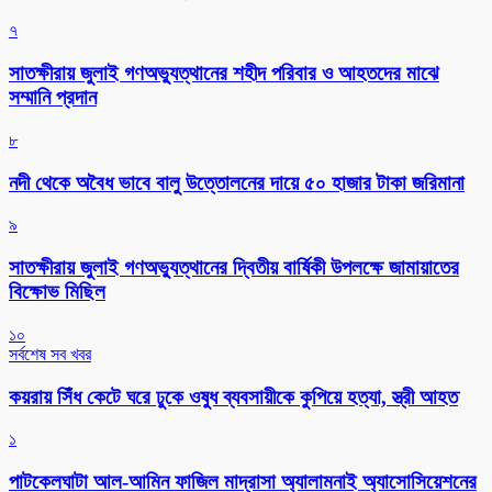
৭
সাতক্ষীরায় জুলাই গণঅভ্যুত্থানের শহীদ পরিবার ও আহতদের মাঝে
সম্মানি প্রদান
৮
নদী থেকে অবৈধ ভাবে বালু উত্তোলনের দায়ে ৫০ হাজার টাকা জরিমানা
৯
সাতক্ষীরায় জুলাই গণঅভ্যুত্থানের দ্বিতীয় বার্ষিকী উপলক্ষে জামায়াতের
বিক্ষোভ মিছিল
১০
সর্বশেষ সব খবর
কয়রায় সিঁধ কেটে ঘরে ঢুকে ওষুধ ব্যবসায়ীকে কুপিয়ে হত্যা, স্ত্রী আহত
১
পাটকেলঘাটা আল-আমিন ফাজিল মাদ্রাসা অ্যালামনাই অ্যাসোসিয়েশনের