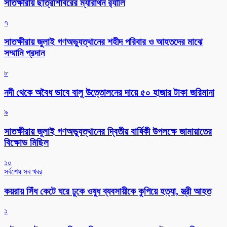
সাতক্ষীরায় ছাত্রশিবিরের ম্যারাথন র‌্যালি
৭
সাতক্ষীরায় জুলাই গণঅভ্যুত্থানের শহীদ পরিবার ও আহতদের মাঝে
সম্মানি প্রদান
৮
নদী থেকে অবৈধ ভাবে বালু উত্তোলনের দায়ে ৫০ হাজার টাকা জরিমানা
৯
সাতক্ষীরায় জুলাই গণঅভ্যুত্থানের দ্বিতীয় বার্ষিকী উপলক্ষে জামায়াতের
বিক্ষোভ মিছিল
১০
সর্বশেষ সব খবর
কয়রায় সিঁধ কেটে ঘরে ঢুকে ওষুধ ব্যবসায়ীকে কুপিয়ে হত্যা, স্ত্রী আহত
১