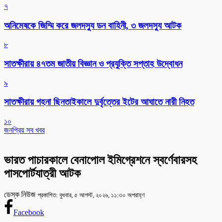
৭
অনিমেষকে জিম্মি করে জলদস্যু ডন বাহিনী, ৩ জলদস্যু আটক
৮
সাতক্ষীরায় ৪৭তম জাতীয় বিজ্ঞান ও প্রযুক্তি সপ্তাহ উদ্বোধন
৯
সাতক্ষীরায় গহনা ছিনতাইকালে দুর্বৃত্তের ইটের আঘাতে নারী নিহত
১০
জনপ্রিয় সব খবর
ভারত পাচারকালে বেনাপোল ইমিগ্রেশনে স্বর্ণেবারসহ
পাসপোর্টযাত্রী আটক
ডেস্ক নিউজ
প্রকাশিত: বুধবার, ৫ আগস্ট, ২০২৬, ১১:৩০ অপরাহ্ণ
Facebook