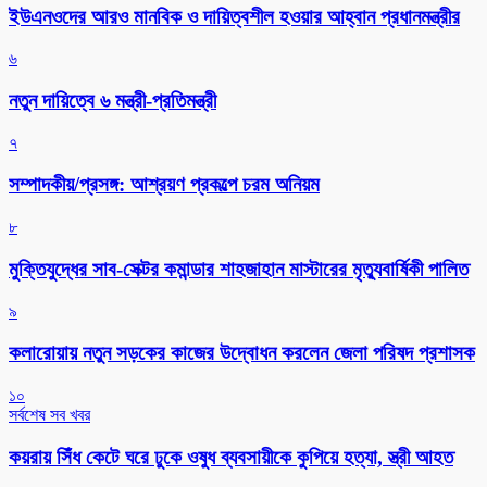
ইউএনওদের আরও মানবিক ও দায়িত্বশীল হওয়ার আহ্বান প্রধানমন্ত্রীর
৬
নতুন দায়িত্বে ৬ মন্ত্রী-প্রতিমন্ত্রী
৭
সম্পাদকীয়/প্রসঙ্গ: আশ্রয়ণ প্রকল্পে চরম অনিয়ম
৮
মুক্তিযুদ্ধের সাব-সেক্টর কমান্ডার শাহজাহান মাস্টারের মৃত্যুবার্ষিকী পালিত
৯
কলারোয়ায় নতুন সড়কের কাজের উদ্বোধন করলেন জেলা পরিষদ প্রশাসক
১০
সর্বশেষ সব খবর
কয়রায় সিঁধ কেটে ঘরে ঢুকে ওষুধ ব্যবসায়ীকে কুপিয়ে হত্যা, স্ত্রী আহত