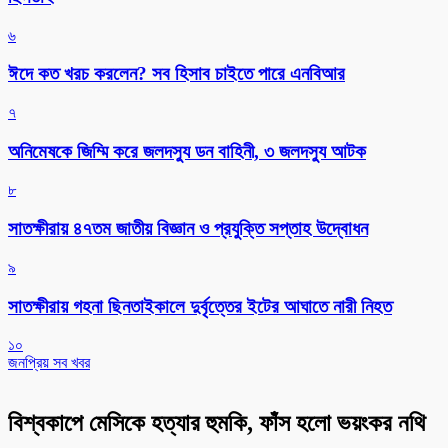
৬
ঈদে কত খরচ করলেন? সব হিসাব চাইতে পারে এনবিআর
৭
অনিমেষকে জিম্মি করে জলদস্যু ডন বাহিনী, ৩ জলদস্যু আটক
৮
সাতক্ষীরায় ৪৭তম জাতীয় বিজ্ঞান ও প্রযুক্তি সপ্তাহ উদ্বোধন
৯
সাতক্ষীরায় গহনা ছিনতাইকালে দুর্বৃত্তের ইটের আঘাতে নারী নিহত
১০
জনপ্রিয় সব খবর
বিশ্বকাপে মেসিকে হত্যার হুমকি, ফাঁস হলো ভয়ংকর নথি