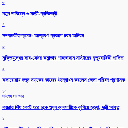
৬
নতুন দায়িত্বে ৬ মন্ত্রী-প্রতিমন্ত্রী
৭
সম্পাদকীয়/প্রসঙ্গ: আশ্রয়ণ প্রকল্পে চরম অনিয়ম
৮
মুক্তিযুদ্ধের সাব-সেক্টর কমান্ডার শাহজাহান মাস্টারের মৃত্যুবার্ষিকী পালিত
৯
কলারোয়ায় নতুন সড়কের কাজের উদ্বোধন করলেন জেলা পরিষদ প্রশাসক
১০
সর্বশেষ সব খবর
কয়রায় সিঁধ কেটে ঘরে ঢুকে ওষুধ ব্যবসায়ীকে কুপিয়ে হত্যা, স্ত্রী আহত
১