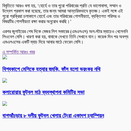
বিবৃতিতে আরও বলা হয়, ‘হোর্হে ও তার পুরো পরিবারের প্রতি যে ভালোবাসা, সম্মান ও
উদ্বেগ প্রকাশ করা হয়েছে, তার জন্য আমরা আন্তরিকভাবে কৃতজ্ঞ। একই সঙ্গে এই
পুরো প্রক্রিয়া চলাকালে হোর্হে এবং তার পরিবারের গোপনীয়তা, ব্যক্তিগত পরিসর ও
বিষয়টির গোপনীয়তা রক্ষা করার অনুরোধ করছি।’
এরপর জুলাইয়ের শেষ দিকে মেজর লিগ সকারের (এমএলএস) অল-স্টার ম্যাচেও খেলেননি
লিওনেল মেসি। ধারণা করা হয়, বাবাকে দেখতে তিনি সেখানে যান। কয়েক দিন পর অবশ্য
এমএলএসের একটি ম্যাচ দিয়ে আবার মাঠে ফেরেন মেসি।
এ সম্পর্কিত আরও খবর
বিশ্বকাপে মেসিকে হত্যার হুমকি, ফাঁস হলো ভয়ংকর নথি
কলারোয়ায় ফুটবল মাঠ ব্যবস্থাপনা কমিটির সভা
বাগআঁচড়ায় ৮ দলীয় ফুটবল খেলায় টেংরা একাদশ চ্যাম্পিয়ন