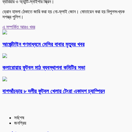
ব্যারিয়ার ও অ্যান্টি-স্নাইপার স্ক্রিন।
ড্রোন হামলা ঠেকাতে জারি করা হয় নো-ফ্লাই জোন। মোতায়েন করা হয় বিপুলসংখ্যক
সশস্ত্র পুলিশ।
এ সম্পর্কিত আরও খবর
আর্জেন্টাইন গণমাধ্যমে মেসির বাবার মৃত্যুর খবর
কলারোয়ায় ফুটবল মাঠ ব্যবস্থাপনা কমিটির সভা
বাগআঁচড়ায় ৮ দলীয় ফুটবল খেলায় টেংরা একাদশ চ্যাম্পিয়ন
সর্বশেষ
জনপ্রিয়