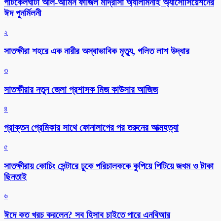
পাটকেলঘাটা আল-আমিন ফাজিল মাদ্রাসা অ্যালামনাই অ্যাসোসিয়েশনের
ঈদ পুনর্মিলনী
২
সাতক্ষীরা শহরে এক নারীর অস্বাভাবিক মৃত্যু, গলিত লাশ উদ্ধার
৩
সাতক্ষীরার নতুন জেলা প্রশাসক মিজ কাউসার আজিজ
৪
প্রাক্তন প্রেমিকার সাথে ফোনালাপের পর তরুনের আত্মহত্যা
৫
সাতক্ষীরায় কোচিং সেন্টারে ঢুকে পরিচালককে কুপিয়ে পিটিয়ে জখম ও টাকা
ছিনতাই
৬
ঈদে কত খরচ করলেন? সব হিসাব চাইতে পারে এনবিআর