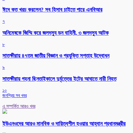
ঈদে কত খরচ করলেন? সব হিসাব চাইতে পারে এনবিআর
৭
অনিমেষকে জিম্মি করে জলদস্যু ডন বাহিনী, ৩ জলদস্যু আটক
৮
সাতক্ষীরায় ৪৭তম জাতীয় বিজ্ঞান ও প্রযুক্তি সপ্তাহ উদ্বোধন
৯
সাতক্ষীরায় গহনা ছিনতাইকালে দুর্বৃত্তের ইটের আঘাতে নারী নিহত
১০
জনপ্রিয় সব খবর
এ সম্পর্কিত আরও খবর
ইউএনওদের আরও মানবিক ও দায়িত্বশীল হওয়ার আহ্বান প্রধানমন্ত্রীর