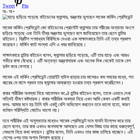
Tweet
Pin
অ-
অ+
সাবেক মার্কিন প্রেসিডেন্ট জো বাইডেনের প্রোস্টেট ক্যান্সার তার শরীরের অন্যান্য অংশে
ছড়িয়ে পড়েছে এবং তিনি তীব্র যন্ত্রণায় ভুগছেন বলে জানিয়েছেন তার ছেলে হান্টার
বাইডেন। ব্রিটিশ গণমাধ্যম বিবিসিকে দেওয়া এক সাক্ষাৎকারে তিনি এই তথ্য প্রকাশ
করেছেন। মার্কিন বার্তা সংস্থা এপি এ খবর জানিয়েছে।
সাক্ষাৎকারে হান্টার বাইডেন বলেন, ক্যান্সার ছড়িয়ে পড়েছে, এটি তার হাড়ে এবং আরও
গভীরে বাসা বেঁধেছে। এটি অত্যন্ত যন্ত্রণাদায়ক এবং অনেক দিক থেকেই তাকে বেশ
দুর্বল করে ফেলছে।
সাবেক এই মার্কিন প্রেসিডেন্ট হোয়াইট হাউস ছাড়ার চার মাসেরও কম সময়ের মধ্যে, গত
বছরের মে মাসে প্রথম তার ক্যান্সার আক্রান্ত হওয়ার তথ্য প্রকাশ করেছিলেন।
বাবার শারীরিক অবস্থা নিয়ে আবেগঘন কণ্ঠে হান্টার বাইডেন বলেন, তাকে এভাবে দেখা
সত্যিই ভীষণ কষ্টদায়ক। বাবার শারীরিক অবস্থা নিয়ে এখন আমি কেবল একটি কথাই
বলব- আমার মনে হয় তিনি যদি একটু বেশি অভিযোগ করতেন তবে ভালো হতো, কারণ
বর্তমান পরিস্থিতি মোটেও ভালো নয়।
তবে শারীরিক এই অসুস্থতার মধ্যেও সাবেক প্রেসিডেন্ট দমে যাননি উল্লেখ করে তার
ছেলে বলেন, তার বাবা এখনও জনসমক্ষে আসছেন এবং যেসব বিষয় তার কাছে গুরুত্বপূর্ণ,
সেগুলো নিয়ে কথা বলছেন। হান্টার বলেন, তিনি এখনও তার কাজ চালিয়ে যাচ্ছেন। এই
দেশের ওপর তার অগাধ বিশ্বাস রয়েছে।