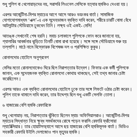
শুধু পুলিশ বা খেলোয়াড়দের নয়, সরাসরি লিওনেল মেসিকে হত্যার হুমকিও দেওয়া হয়।
এরপর আর্জেন্টিনা-মিশর ম্যাচের আগে আসে আরও ভয়ংকর বার্তা। সামাজিক
যোগাযোগমাধ্যম ‘এক্স’-এ এক সন্দেহভাজন ব্যক্তি দাবি করেন, শরীরে চারটি বোমা বেঁধে
আটলান্টার স্টেডিয়ামে ঢুকবেন তিনি। লক্ষ্য ওই একই- মেসি!
আতঙ্ক সেখানেই শেষ হয়নি। ম্যাচ চলাকালে পুলিশকে ফোন করে জানানো হয়,
গ্যালারির আবর্জনার ঝুড়িতে তিনটি বোমা রাখা হয়েছে। সঙ্গে সঙ্গে স্টেডিয়ামে শুরু হয়
তল্লাশি। মাঠে নামে বিস্ফোরক বিশেষজ্ঞ দল ও প্রশিক্ষিত কুকুর।
রোনালদোর হোটেলে অনুপ্রবেশ
মেসির মতো রোনালদোকেও ঘিরে ছিল নিরাপত্তার উদ্বেগ। ফিফার এক কর্মী পুলিশকে
জানান, এক সন্দেহজনক ব্যক্তি রোনালদো কোথায় থাকছেন, সেই তথ্য জানার চেষ্টা
করেছিলেন।
এরপর আরও এক ব্যক্তি রোনালদোর হোটেলে ঢুকে তার সঙ্গে লিফটে ওঠার চেষ্টা করেন।
পুলিশ তাকে থামালে দাবি করেন, তার উদ্দেশ্য ছিল শুধু একটি সেলফি তোলা।
৬ হাজারের বেশি হুমকি রেফারিকে
শুধু খেলোয়াড় নয়, নিরাপত্তার ঝুঁকিতে ছিলেন ম্যাচ অফিসিয়ালরাও। আর্জেন্টিনা-মিশর
ম্যাচের সিদ্ধান্ত নিয়ে ক্ষুব্ধ সমর্থকদের রোষে পড়েন ফরাসি রেফারি ফ্রাঁসোয়া
ল্যাটেক্সিয়ার। তার হোয়াটসঅ্যাপে আসে ছয় হাজারের বেশি হুমকিমূলক বার্তা। ভিডিও
সহকারী রেফারি উইলি দেলাজোও পান মৃত্যুর হুমকি।