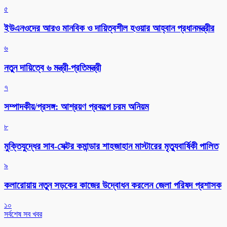
৫
ইউএনওদের আরও মানবিক ও দায়িত্বশীল হওয়ার আহ্বান প্রধানমন্ত্রীর
৬
নতুন দায়িত্বে ৬ মন্ত্রী-প্রতিমন্ত্রী
৭
সম্পাদকীয়/প্রসঙ্গ: আশ্রয়ণ প্রকল্পে চরম অনিয়ম
৮
মুক্তিযুদ্ধের সাব-সেক্টর কমান্ডার শাহজাহান মাস্টারের মৃত্যুবার্ষিকী পালিত
৯
কলারোয়ায় নতুন সড়কের কাজের উদ্বোধন করলেন জেলা পরিষদ প্রশাসক
১০
সর্বশেষ সব খবর