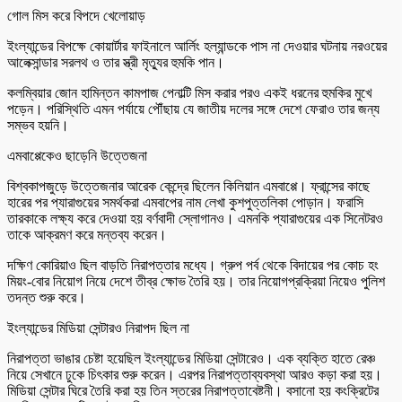
গোল মিস করে বিপদে খেলোয়াড়
ইংল্যান্ডের বিপক্ষে কোয়ার্টার ফাইনালে আর্লিং হল্যান্ডকে পাস না দেওয়ার ঘটনায় নরওয়ের
আলেক্সান্ডার সরলথ ও তার স্ত্রী মৃত্যুর হুমকি পান।
কলম্বিয়ার জোন হামিন্তন কামপাজ পেনাল্টি মিস করার পরও একই ধরনের হুমকির মুখে
পড়েন। পরিস্থিতি এমন পর্যায়ে পৌঁছায় যে জাতীয় দলের সঙ্গে দেশে ফেরাও তার জন্য
সম্ভব হয়নি।
এমবাপ্পেকেও ছাড়েনি উত্তেজনা
বিশ্বকাপজুড়ে উত্তেজনার আরেক কেন্দ্রে ছিলেন কিলিয়ান এমবাপ্পে। ফ্রান্সের কাছে
হারের পর প্যারাগুয়ের সমর্থকরা এমবাপের নাম লেখা কুশপুত্তলিকা পোড়ান। ফরাসি
তারকাকে লক্ষ্য করে দেওয়া হয় বর্ণবাদী স্লোগানও। এমনকি প্যারাগুয়ের এক সিনেটরও
তাকে আক্রমণ করে মন্তব্য করেন।
দক্ষিণ কোরিয়াও ছিল বাড়তি নিরাপত্তার মধ্যে। গ্রুপ পর্ব থেকে বিদায়ের পর কোচ হং
মিয়ং-বোর নিয়োগ নিয়ে দেশে তীব্র ক্ষোভ তৈরি হয়। তার নিয়োগপ্রক্রিয়া নিয়েও পুলিশ
তদন্ত শুরু করে।
ইংল্যান্ডের মিডিয়া সেন্টারও নিরাপদ ছিল না
নিরাপত্তা ভাঙার চেষ্টা হয়েছিল ইংল্যান্ডের মিডিয়া সেন্টারেও। এক ব্যক্তি হাতে রেঞ্চ
নিয়ে সেখানে ঢুকে চিৎকার শুরু করেন। এরপর নিরাপত্তাব্যবস্থা আরও কড়া করা হয়।
মিডিয়া সেন্টার ঘিরে তৈরি করা হয় তিন স্তরের নিরাপত্তাবেষ্টনী। বসানো হয় কংক্রিটের