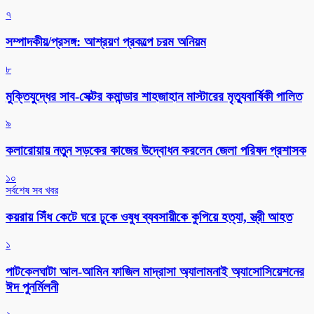
৭
সম্পাদকীয়/প্রসঙ্গ: আশ্রয়ণ প্রকল্পে চরম অনিয়ম
৮
মুক্তিযুদ্ধের সাব-সেক্টর কমান্ডার শাহজাহান মাস্টারের মৃত্যুবার্ষিকী পালিত
৯
কলারোয়ায় নতুন সড়কের কাজের উদ্বোধন করলেন জেলা পরিষদ প্রশাসক
১০
সর্বশেষ সব খবর
কয়রায় সিঁধ কেটে ঘরে ঢুকে ওষুধ ব্যবসায়ীকে কুপিয়ে হত্যা, স্ত্রী আহত
১
পাটকেলঘাটা আল-আমিন ফাজিল মাদ্রাসা অ্যালামনাই অ্যাসোসিয়েশনের
ঈদ পুনর্মিলনী