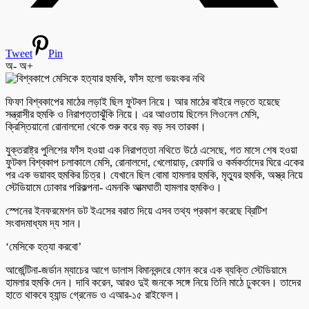
Tweet
Pin
অ-
অ+
ফিফা বিশ্বকাপের মাঠের লড়াই ছিল ফুটবল নিয়ে। আর মাঠের বাইরে লড়তে হয়েছে
সন্ত্রাসীর হুমকি ও নিরাপত্তাঝুঁকি নিয়ে। এর আওতায় ছিলেন লিওনেল মেসি,
ক্রিস্তিয়ানো রোনালদো থেকে শুরু করে বড় বড় সব তারকা।
যুক্তরাষ্ট্র পুলিশের ফাঁস হওয়া এক নিরাপত্তা নথিতে উঠে এসেছে, গত মাসে শেষ হওয়া
ফুটবল বিশ্বকাপ চলাকালে মেসি, রোনালদো, খেলোয়াড়, রেফারি ও কর্মকর্তাদের ঘিরে একের
পর এক ভয়াবহ হুমকির চিত্র। যেখানে ছিল বোমা হামলার হুমকি, মৃত্যুর হুমকি, অস্ত্র নিয়ে
স্টেডিয়ামে ঢোকার পরিকল্পনা- এমনকি আত্মঘাতী হামলার হুমকিও।
স্পেনের ইনফরমেশন ডট ইএসের বরাত দিয়ে এসব তথ্য প্রকাশ করেছে ব্রিটিশ
সংবাদমাধ্যম দ্য সান।
‘মেসিকে হত্যা করবো’
আর্জেন্টিনা-জর্ডান ম্যাচের আগে ডালাস বিমানবন্দরে ফোন করে এক ব্যক্তি স্টেডিয়ামে
হামলার হুমকি দেন। দাবি করেন, আরও দুই জনকে সঙ্গে নিয়ে তিনি মাঠে ঢুকবেন। তাদের
হাতে থাকবে হ্যান্ড গ্রেনেড ও এআর-১৫ রাইফেল।