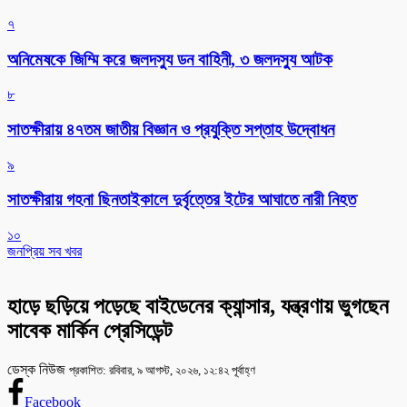
৭
অনিমেষকে জিম্মি করে জলদস্যু ডন বাহিনী, ৩ জলদস্যু আটক
৮
সাতক্ষীরায় ৪৭তম জাতীয় বিজ্ঞান ও প্রযুক্তি সপ্তাহ উদ্বোধন
৯
সাতক্ষীরায় গহনা ছিনতাইকালে দুর্বৃত্তের ইটের আঘাতে নারী নিহত
১০
জনপ্রিয় সব খবর
হাড়ে ছড়িয়ে পড়েছে বাইডেনের ক্যান্সার, যন্ত্রণায় ভুগছেন
সাবেক মার্কিন প্রেসিডেন্ট
ডেস্ক নিউজ
প্রকাশিত: রবিবার, ৯ আগস্ট, ২০২৬, ১২:৪২ পূর্বাহ্ণ
Facebook