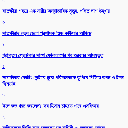
২
সাতক্ষীরা শহরে এক নারীর অস্বাভাবিক মৃত্যু, গলিত লাশ উদ্ধার
৩
সাতক্ষীরার নতুন জেলা প্রশাসক মিজ কাউসার আজিজ
৪
প্রাক্তন প্রেমিকার সাথে ফোনালাপের পর তরুনের আত্মহত্যা
৫
সাতক্ষীরায় কোচিং সেন্টারে ঢুকে পরিচালককে কুপিয়ে পিটিয়ে জখম ও টাকা
ছিনতাই
৬
ঈদে কত খরচ করলেন? সব হিসাব চাইতে পারে এনবিআর
৭
অনিমেষকে জিম্মি করে জলদস্যু ডন বাহিনী, ৩ জলদস্যু আটক