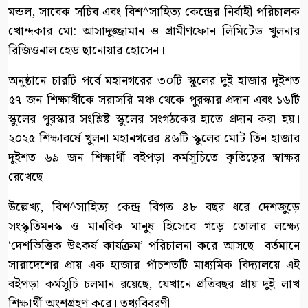
মন্ডল, সাবেক সচিব এবং বিশ^সাহিত্য কেন্দ্রের নির্বাহী পরিচালক
খোন্দকার মো: আসাদুজ্জামান ও গ্রামীণফোন লিমিটেড খুলনার
রিজিওনাল হেড ছানোয়ার হোসেন।
অনুষ্ঠানে চারটি পর্বে মহানগরের ৩০টি স্কুলের দুই হাজার দুইশত
৫৭ জন শিক্ষার্থীকে সরাসরি মঞ্চ থেকে পুরস্কার প্রদান এবং ১৬টি
স্কুলের পুরস্কার সংশ্লিষ্ট স্কুলের সংগঠকের হাতে প্রদান করা হয়।
২০২৫ শিক্ষাবর্ষে খুলনা মহানগরের ৪৬টি স্কুলের মোট তিন হাজার
দুইশত ৬৯ জন শিক্ষার্থী বইপড়া কর্মসূচিতে কৃতিত্বের স্বাক্ষর
রেখেছে।
উল্লেখ্য, বিশ^সাহিত্য কেন্দ্র বিগত ৪৮ বছর ধরে দেশজুড়ে
সংস্কৃতিমনস্ক ও মানবিক মানুষ হিসেবে গড়ে তোলার লক্ষ্যে
‘দেশভিত্তিক উৎকর্ষ কার্যক্রম’ পরিচালনা করে আসছে। বর্তমানে
সারাদেশের প্রায় এক হাজার পাঁচশতটি মাধ্যমিক বিদ্যালয়ে এই
বইপড়া কর্মসূচি চলমান রয়েছে, যেখানে প্রতিবছর প্রায় দুই লাখ
শিক্ষার্থী অংশগ্রহণ করে। তথ্যবিবরণী