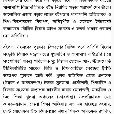
শিক্ষার্থীদের বেশি করে বই পড়তে হবে। সাহিত্যবিষয়ক বইয়ের
পাশাপাশি বিজ্ঞানভিত্তিক বইও নিয়মিত পড়ার পরামর্শ দেন তাঁরা।
আলোকিত প্রজন্ম গড়ার লক্ষ্যে বইপড়ার পাশাপাশি অভিভাবক ও
শিশু-কিশোরদের নিরাপদ, দায়িত্বশীল ও সচেতন ইন্টারনেট
ব্যবহারের মৌলিক বিষয়ে আরও সচেতন ও সতর্ক থাকার পরামর্শ
দেন অতিথিরা।
বইপড়া উৎসবের পুরস্কার বিতরণের বিভিন্ন পর্বে অতিথি ছিলেন
সংস্কৃতি বিষয়ক মন্ত্রণালয়ের যুগ্মসচিব ও ভ্রাম্যমাণ লাইব্রেরি (৩য়
সংশোধিত) প্রকল্প পরিচালক মু: বিল্লাল হোসেন খান, স্ট্যামফোর্ড
ইউনিভার্সিটির সাবেক ভিসি ও বিশ^সাহিত্য কেন্দ্রের ট্রাস্টি
অধ্যাপক মুহাম্মদ আলী নকী, খুলনা অতিরিক্ত জেলা প্রশাসক
(উন্নয়ন ও মানবসম্পদ) ইরুফা সুলতানা, প্রকৌশলী, শিক্ষাবিদ ও
বিজ্ঞান সংগঠক অধ্যাপক ফারসীম মান্নান মোহাম্মদী, মাধ্যমিক ও
উচ্চ শিক্ষা খুলনা অঞ্চলের (ভারপ্রাপ্ত) উপপরিচালক মো:
কামরুজ্জামান, জেলা শিক্ষা অফিসার এস এম ছায়েদুর রহমান,
সেন্ট যোসেফস উচ্চ বিদ্যালয়ের প্রধান শিক্ষক আলফ্রেড রণজিৎ