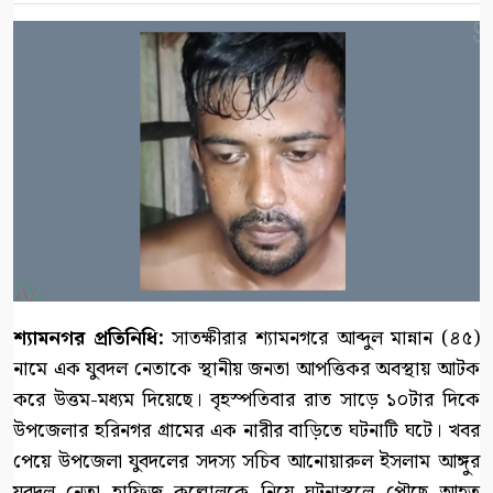
শ্যামনগর প্রতিনিধি:
সাতক্ষীরার শ্যামনগরে আব্দুল মান্নান (৪৫)
নামে এক যুবদল নেতাকে স্থানীয় জনতা আপত্তিকর অবস্থায় আটক
করে উত্তম-মধ্যম দিয়েছে। বৃহস্পতিবার রাত সাড়ে ১০টার দিকে
উপজেলার হরিনগর গ্রামের এক নারীর বাড়িতে ঘটনাটি ঘটে। খবর
পেয়ে উপজেলা যুবদলের সদস্য সচিব আনোয়ারুল ইসলাম আঙ্গুর
যুবদল নেতা হাফিজ কল্লোলকে নিয়ে ঘটনাস্থলে পৌছে আহত