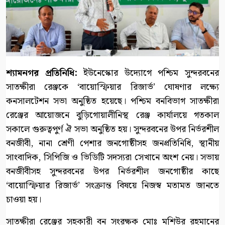
শ্যামনগর প্রতিনিধি:
ইউনেস্কোর উদ্যোগে পশ্চিম সুন্দরবনের
সাতক্ষীরা রেঞ্জকে ‘বায়োস্ফিয়ার রিজার্ভ’ ঘোষণার লক্ষ্যে
কনসালটেশন সভা অনুষ্ঠিত হয়েছে। পশ্চিম বনবিভাগ সাতক্ষীরা
রেঞ্জের আয়োজনে বুড়িগোয়ালীনিস্থ রেঞ্জ কার্যালয়ে গতকাল
সকালে গুরুত্বপুর্ণ ঐ সভা অনুষ্ঠিত হয়। সুন্দরবনের উপর নির্ভরশীল
বনজীবী, নানা শ্রেণী পেশার জনগোষ্ঠীসহ জনপ্রতিনিধি, স্থানীয়
সাংবাদিক, সিপিজি ও ভিডিটি সদস্যরা সেখানে অংশ নেয়। সভায়
বনজীবীসহ সুন্দরবনের উপর নির্ভরশীল জনগোষ্ঠীর কাছে
‘বায়োস্ফিয়ার রিজার্ভ’ সংক্রান্ত বিষয়ে নিজস্ব মতামত জানতে
চাওয়া হয়।
সাতক্ষীরা রেঞ্জের সহকারী বন সংরক্ষক মোঃ মশিউর রহমানের