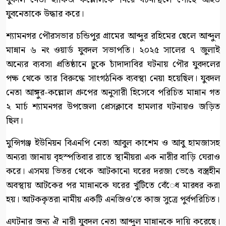
যুবনেতাকে উদ্ধার করে।
শ্যামনগর পৌরসভার চন্ডিপুর গ্রামের আব্দুর রহিমের ছেলে আব্দুল
মান্নান ৬ নং ওয়ার্ড যুবদল সভাপতি। ২০২৫ সালের ৭ জুলাই
অন্যের ব্যবসা প্রতিষ্ঠানে ঢুকে চাঁদাদাবির ঘটনায় পৌর যুবদলের
পক্ষ থেকে তার বিরুদ্ধে সাংগঠনিক ব্যবস্থা নেয়া হয়েছিল। যুবদল
নেতা আঙ্গুর-কল্লোল গ্রুপের অনুসারী হিসেবে পরিচিত মান্নান গত
২ মার্চ শ্যামনগর উপজেলা প্রেসক্লাবে হামলার ঘটনায়ও জড়িত
ছিল।
মুন্সিগঞ্জ ইউনিয়ন বিএনপি নেতা আবুল কাশেম ও আবু হামজাসহ
অন্যরা জানায় বৃহস্পতিবার রাতে স্থানীয়রা এক নারীর বাড়ি ঘেরাও
করে। এসময় ভিতর থেকে আটকানো ঘরের দরজা ভেঙে বস্ত্রহীন
অবস্থায় আটকের পর মান্নানকে ঘরের খুঁটিতে বেঁেধ মারধর করা
হয়। আটককৃতরা নামীয় একটি এনজিও’তে কাজ সুত্রে পুর্বপরিচিত।
এঘটনার জন্য ঐ নারী যুবদল নেতা আব্দুল মান্নানকে দায়ি করেছে।