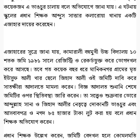
কয়েকজন এ ভাঙচুর চালায় বলে অভিযোগে জানা যায়। এ ঘটনায়
স্কুলের প্রধান শিক্ষক আব্দুস সাত্তার কলারোয়া থানায় একটি
এজাহার দায়ের করেছেন।
এজাহারের সূত্রে জানা যায়, কামারালী বহুমুখী উচ্চ বিদ্যালয় ১০
শতক জমি ১৯৮১ সালে রেজিস্ট্রি ও রেকর্ডভুক্ত করে ভোগদখল
করে আসছে। তবে গত কয়েক বছর ধরে মানিকনগর গ্রামের মৃত
ইউসুফ আলী খার ছেলে জিহাদ আলী ওই জমিটি দাবি করে
সাতক্ষীরা আদালতে মামলা করেন। বিজ্ঞ আদালত শুনানি শেষে
জমিটির ওপর স্থিতিবস্থা জারি করেন। তা সত্ত্বেও শুক্রবার ভোরে
আব্দুল্লাহ সানা ও জিহাদ আলীর নেতৃত্বে দোকানটি ভাঙচুর এবং
আসবাবপত্র ও নগদ ৮৫ হাজার টাকা লুট করা হয় বলে প্রধান
শিক্ষক অভিযোগ করেন।
প্রধান শিক্ষক উল্লেখ করেন, জমিটি বেদখল হলে কোমলমতি