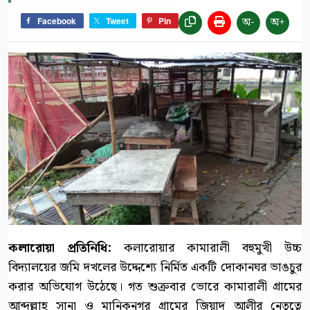
অ-
অ+
Facebook
Tweet
Pin
কলারোয়া প্রতিনিধি:
কলারোয়ার কামারালী বহুমুখী উচ্চ
বিদ্যালয়ের জমি দখলের উদ্দেশ্যে নির্মিত একটি দোকানঘর ভাঙচুর
করার অভিযোগ উঠেছে। গত শুক্রবার ভোরে কামারালী গ্রামের
আব্দুল্লাহ সানা ও মানিকনগর গ্রামের জিয়াদ আলীর নেতৃত্বে