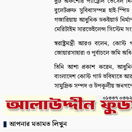
দুটি অফশোর প্যাট্রোল ভেসেল নি
বুলেটপ্রুফ সুবিধাসম্পন্ন হাই-স্পিড
গজারিয়ায় আধুনিক ডকইয়ার্ড নির্ম
মেরিটাইম সারভেইলেন্স সিস্টেম স
স্বরাষ্ট্রমন্ত্রী আরও বলেন, কোস
জোয়ারসাহারা ও পূর্বাচলে জমি অধ
তিনি আশা প্রকাশ করেন, আধুনিক
বাংলাদেশ কোস্ট গার্ড ভবিষ্যতে আ
সামুদ্রিক সম্পদ ও উপকূলীয় জনগণের
আপনার মতামত লিখুন