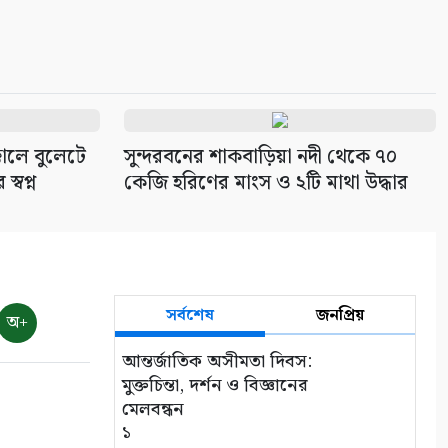
্কালে বুলেটে
সুন্দরবনের শাকবাড়িয়া নদী থেকে ৭০
্বপ্ন
কেজি হরিণের মাংস ও ২টি মাথা উদ্ধার
সর্বশেষ
জনপ্রিয়
অ+
আন্তর্জাতিক অসীমতা দিবস:
মুক্তচিন্তা, দর্শন ও বিজ্ঞানের
মেলবন্ধন
১