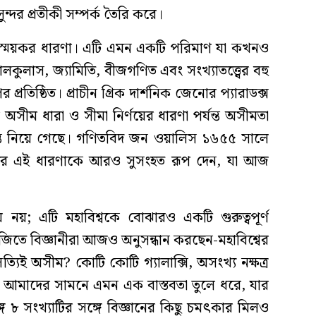
্দর প্রতীকী সম্পর্ক তৈরি করে।
্ময়কর ধারণা। এটি এমন একটি পরিমাণ যা কখনও
ালকুলাস, জ্যামিতি, বীজগণিত এবং সংখ্যাতত্ত্বের বহু
্রতিষ্ঠিত। প্রাচীন গ্রিক দার্শনিক জেনোর প্যারাডক্স
সীম ধারা ও সীমা নির্ণয়ের ধারণা পর্যন্ত অসীমতা
গন্তে নিয়ে গেছে। গণিতবিদ জন ওয়ালিস ১৬৫৫ সালে
করে এই ধারণাকে আরও সুসংহত রূপ দেন, যা আজ
নয়; এটি মহাবিশ্বকে বোঝারও একটি গুরুত্বপূর্ণ
জিতে বিজ্ঞানীরা আজও অনুসন্ধান করছেন-মহাবিশ্বের
িই অসীম? কোটি কোটি গ্যালাক্সি, অসংখ্য নক্ষত্র
ৃতি আমাদের সামনে এমন এক বাস্তবতা তুলে ধরে, যার
গে ৮ সংখ্যাটির সঙ্গে বিজ্ঞানের কিছু চমৎকার মিলও