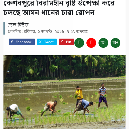
কেশবপুরে বিরামহীন বৃষ্টি উপেক্ষা করে
চলছে আমন ধানের চারা রোপন
ডেস্ক নিউজ
প্রকাশিত: রবিবার, ৯ আগস্ট, ২০২৬, ৭:২৭ অপরাহ্ণ
অ-
অ+
Facebook
Tweet
Pin