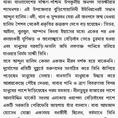
থাকা বাংলাদেশের দক্ষিণ-পশ্চিম উপকূলীয় জনপদ সাতক্ষীরার
শ্যামনগর। এই উপজেলার বুড়িগোয়ালিনী ইউনিয়নেরই সন্তান
আব্দুল হালিম। নদী, খাল ও সুন্দরবন ঘেরা এই জনপদে জন্ম নেওয়া
হালিম শৈশব থেকেই প্রকৃতির রুদ্ররূপ দেখে বড় হয়েছেন। সিডর,
আইলা, বুলবুল, আম্পান কিংবা ইয়াসের মতো একের পর এক
প্রলয়ংকরী ঘূর্ণিঝড় ও জলোচ্ছ্বাসে বেড়িবাঁধ ভেঙে চুরমার হওয়া
এবং মানুষের ঘরবাড়ি-ফসলি জমি লবণাক্ত পানিতে তলিয়ে
যাওয়ার নির্মম সাক্ষী তিনি।
তবে আব্দুল হালিম কেবল একজন নীরব দর্শক হয়ে থাকেননি।
দুর্যোগের প্রতিটি মুহূর্তে তরুণদের সংগঠিত করে তিনি ঝাঁপিয়ে
পড়েছেন মানুষের সেবায়। বানভাসি মানুষকে উদ্ধার করে
আশ্রয়কেন্দ্রে পৌঁছে দেওয়া, খাবার পানি ও ত্রাণ বিতরণসহ বিপন্ন
মানুষের পাশে দাঁড়িয়েছেন পরম মমতায়। নীলডুমুর বাজারের পাশে
আলাউদ্দিন মার্কেট সংলগ্ন এলাকায় ওয়াপদা বেড়িবাঁধের পাশে
একটি সরকারি পেরিফেরি জায়গায় তাঁর বসবাস। বাবা আমজাদ
হোসেন মোল্লা একসময় বনজীবী ছিলেন, বর্তমানে তিনি