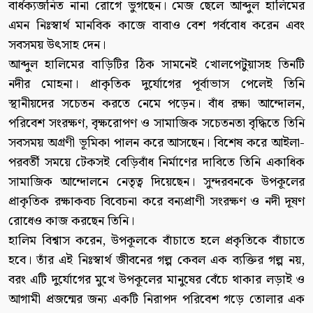
বার্ধক্যজনিত নানা রোগে ভুগছেন। মেজ ছেলে আব্দুল হালিমের
এমন নিঃস্বার্থ মানবিক কাজে বাবাও বেশ গর্ববোধ করেন এবং
সবসময় উৎসাহ দেন।
আব্দুল হালিমের বাড়িটির ঠিক সামনেই খোলপেটুয়াসহ তিনটি
নদীর মোহনা। প্রাকৃতিক দুর্যোগের পূর্বাভাস পেলেই তিনি
স্থানীয়দের সচেতন করতে নেমে পড়েন। বাঁধ রক্ষা আন্দোলন,
পরিবেশ সংরক্ষণ, বৃক্ষরোপণ ও সামাজিক সচেতনতা বৃদ্ধিতে তিনি
সবসময় অগ্রণী ভূমিকা পালন করে আসছেন। বিশেষ করে আইলা-
পরবর্তী সময়ে টেকসই বেড়িবাঁধ নির্মাণের দাবিতে তিনি একাধিক
সামাজিক আন্দোলনে নেতৃত্ব দিয়েছেন। সুন্দরবনকে উপকূলের
প্রাকৃতিক রক্ষাকবচ বিবেচনা করে বন্যপ্রাণী সংরক্ষণ ও নদী দূষণ
রোধেও কাজ করছেন তিনি।
হালিম বিশ্বাস করেন, উপকূলকে বাঁচাতে হলে প্রকৃতিকে বাঁচাতে
হবে। তাঁর এই নিঃস্বার্থ জীবনের গল্প কেবল এক ব্যক্তির গল্প নয়,
বরং এটি দুর্যোগের মুখে উপকূলের মানুষের বেঁচে থাকার লড়াই ও
আগামী প্রজন্মের জন্য একটি নিরাপদ পরিবেশ গড়ে তোলার এক