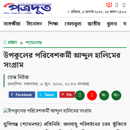
রবিবার, ৯ আগস্ট ২০২৬, ২৪ শ্রাবণ ১৪৩৩
সাতক্ষীরা
বিনোদন
শিক্ষা
খেলাধুলা
জাতীয়
খুলনা
যশ
প্রচ্ছদ
শ্যামনগর
উপকূলের পরিবেশকর্মী আব্দুল হালিমের
সংগ্রাম
ডেস্ক নিউজ
প্রকাশিত: মঙ্গলবার, ৯ জুন, ২০২৬, ১১:৪৩ অপরাহ্ণ
অ-
অ+
Facebook
Tweet
Pin
মুন্সিগঞ্জ (শ্যামনগর) প্রতিনিধি: জলবায়ু পরিবর্তনের চরম ঝুঁকিতে