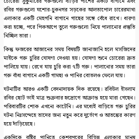
চোরেরা সুকুমারের গরুগুলো বাড়ির পাশের একটি বাগানে এবং
রবির গরুগুলো যশোর-চুকনগর সড়কের আলতাপোল চারেরমাথা
এলাকার একটি মেহগনি বাগানে গাছের সঙ্গে বেঁধে রাখে। ধারণা
করা হচ্ছে, পরে পিকআপে তুলে গরুগুলো নিয়ে পালানোর প্রস্তুতি
নিচ্ছিল তারা।
কিন্তু ফজরের আজানের সময় বিষয়টি জানাজানি হলে মসজিদের
মাইকে গরু চুরির ঘোষণা দেওয়া হয়। ঘোষণা শুনে চোরেরা দ্রুত
পালিয়ে যায়। রেখে যায় চুরি করা ৭টি গরু। পালানোর সময় তারা
গরু বাঁধা বাগানে একটি গামছা ও পানির বোতলও ফেলে যায়।
ঘটনাটির আরও একটি বেদনাদায়ক দিক রয়েছে। রবিউল ইসলাম
রবির ছোট ভাই মাত্র শুক্রবার হৃদ্রোগে আক্রান্ত হয়ে মারা গেছেন।
পরিবারটির শোক এখনো কাটেনি। এর মধ্যেই বাড়িতে গরু চুরির
ঘটনা নিঃসন্দেহে তাদের জন্য নতুন করে দুর্ভোগ ও আতঙ্কের কারণ
হয়ে দাঁড়িয়েছে।
একদিকে বৃষ্টির পানিতে কেশবপুরের বিভিন্ন এলাকার মানুষ