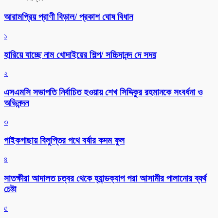
আরামপ্রিয় প্রাণী বিড়াল/ প্রকাশ ঘোষ বিধান
১
হারিয়ে যাচ্ছে নাম খোদাইয়ের শিল্প/ সচ্চিদানন্দ দে সদয়
২
এসএমসি সভাপতি নির্বাচিত হওয়ায় শেখ সিদ্দিকুর রহমানকে সংবর্ধনা ও
অভিনন্দন
৩
পাইকগাছায় বিলুপ্তির পথে বর্ষার কদম ফুল
৪
সাতক্ষীরা আদালত চত্বর থেকে হ্যান্ডক্যাপ পরা আসামীর পালানোর ব্যর্থ
চেষ্টা
৫