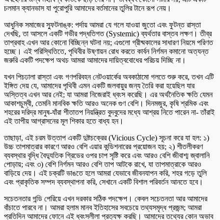
চলমান ক্যানভাস যা পুরোপুরি আমাদের বর্তমানের তুলির টানে রূপ নেয়।
আধুনিক সমাজের স্ফুটনাঙ্ক: পর্দায় আমরা যে গলে যাওয়া জুতো এবং ফুটন্ত রাস্তা
দেখছি, তা আসলে একটি গভীর পদ্ধতিগত (Systemic) ব্যর্থতার বাস্তব লক্ষণ। তীব্র
তাপ্রবাহ এখন আর কোনো বিচ্ছিন্ন ঘটনা নয়; এগুলো গ্রীষ্মকালের সাধারণ নিয়মে পরিণত
হচ্ছে। এই পরিস্থিতিতে, পৃথিবীর উষ্ণায়ন রোধ করতে কার্বন নির্গমন কমানো অত্যন্ত
জরুরি একটি পদক্ষেপ অথচ আমরা আমাদের দায়িত্ববোধের পরিচয় দিচ্ছি না।
যখন পিচঢালা রাস্তা এবং গণপরিবহন নেটওয়ার্কের অবকাঠামো গলতে শুরু করে, তখন এটি
ইঙ্গিত দেয় যে, আমাদের পৃথিবী এমন একটি জলবায়ুর জন্য তৈরি করা হয়েছিল যার
অস্তিত্ব এখন আর নেই; যা আমরা নিজেরাই ধ্বংস করেছি। এর অর্থনৈতিক ক্ষতি যেমন
আকাশচুম্বী, তেমনি মানবিক ক্ষতি আরও অনেক গুণ বেশি। দিনমজুর, কৃষি শ্রমিক এবং
শহরের দরিদ্র মানুষ-যাঁরা শীতাতপ নিয়ন্ত্রিত বুদবুদের মধ্যে আশ্রয় নিতে পারেন না- তাঁরাই
এই তাপীয় আগ্রাসনের মূল শিকার হতে বাধ্য হন।
তাছাড়া, এই চরম উত্তাপ একটি দুষ্টচক্রের (Vicious Cycle) সূচনা করে যা হল: ১)
উচ্চ তাপমাত্রার কারণে আরও বেশি এয়ার কন্ডিশনারের প্রয়োজন হয়; ২) শীতলীকরণ
ব্যবস্থার বৃদ্ধি বৈদ্যুতিক গ্রিডের ওপর চাপ সৃষ্টি করে এবং আরও বেশি জীবাশ্ম জ্বালানি
পোড়ায়; এবং ৩) বেশি নির্গমন আরও বেশি তাপ আটকে রাখে, যা তাপমাত্রাকে আরও
বাড়িয়ে দেয়। এই চক্রটি ভাঙতে হলে আমরা যেভাবে জীবনযাপন করি, শহর গড়ে তুলি
এবং প্রাকৃতিক সম্পদ ব্যবস্থাপনা করি, সেখানে একটি বিশাল পরিবর্তন আনতে হবে।
সচেতনতার গন্ডি পেরিয়ে এখন দরকার সঠিক পদক্ষেপ। কেবল সচেতনতা আর আমাদের
বাঁচাতে পারবে না। আমরা হলাম মানব ইতিহাসের সবচেয়ে তথ্যসমৃদ্ধ প্রজন্ম; আমরা
প্রতিদিন আমাদের ফোনে এই ধ্বংসলীলা প্রত্যক্ষ করছি। আমাদের তথ্যের কোন অভাব