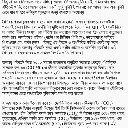
কিছু না করার সিদ্ধান্ত নিয়ে যাচ্ছি। আমরা যদি জলবায়ু নিয়ে এই নিষ্ক্রিয়তার পথে
হাঁটতেই থাকি, তবে আমরা কেবল একটি মুমূর্ষু পৃথিবীই পাব না; বরং আমরা এমন এক পৃথিবী
রেখে যাব যা হবে ভবিষ্যৎ প্রজন্মের জন্য বসবাসের অযোগ্য।
বৈশ্বিক প্রজ্ঞা (একতাবদ্ধ হয়ে কাজ করার আহ্বান): জলবায়ু পরিবর্তনের সংকটকে
প্রায়শই কেবল বিজ্ঞান ও অর্থনীতির দৃষ্টিকোণ থেকে বিবেচনা করা হয়। এই সংকট নিয়ে
সাধারণত বিভিন্ন সংখ্যা এবং নীতিমালার আলোকে আলোচনা করা হয়- যেমন: বায়ুমন্ডলে
কার্বন ডাই-অক্সাইডের পরিমাণ (পার্টস পার মিলিয়ন-পিপিএম), নবায়নযোগ্য শক্তির
গিগাওয়াট এবং কার্বন ট্যাক্স। কিন্তু এই বিজ্ঞান ও অর্থনীতির গভীরে একটি বড় সত্য
লুকিয়ে আছে: জলবায়ু পরিবর্তন মূলত একটি গভীর নৈতিক ও আদর্শিক ব্যর্থতা। এটি
বৈশ্বিক দায়িত্ববোধের এক মারাত্মক বিপর্যয়কে নির্দেশ করে।
জলবায়ু পরিবর্তন নিয়ে ২০২৫ সালের নভেম্বরে অনুষ্ঠিত সবচেয়ে গুরুত্বপূর্ণ বৈশ্বিক
সম্মেলন কপ-৩০ (COP30)-এ জীবাশ্ম জ্বালানির ব্যবহার সংক্রান্ত বিষয়ে কোন
সর্বসম্মত সিদ্ধান্তে পৌঁছানো সম্ভব হয়নি। এর ফলে কার্বন নিঃসরণ কমানোর বৈশ্বিক
প্রচেষ্টা দারুনভাবে বাধাগ্রস্ত হওয়ার আশঙ্কা রয়েছে, যার কারণে বৈশ্বিক উষ্ণায়ন
অব্যাহত থাকবে এবং এর বিরূপ প্রভাব বিশ্বজুড়ে আরও তীব্র আকার ধারণ করতে পারে।
এটা মানবজাতির প্রতি আমাদের দায়িত্ববোধের চরম অবহেলা; এখানে বিজ্ঞানের যৌক্তিক
অবস্থানের চেয়ে অর্থনৈতিক সুবিধাকেই সমর্থন করা হয়েছে।
২০২৪ সালের তথ্য উল্লেখ করে যে, দেশভিত্তিক কার্বন ডাই-অক্সাইড (CO₂)
নির্গমনের মোট হিসাব অনুযায়ী বিশ্বের শীর্ষ তিনটি নির্গমনকারী দেশের তালিকায় যারা রয়েছে
সেগুলো হল; চীন: বৈশ্বিক কার্বন ডাই-অক্সাইড (CO₂) নির্গমনের প্রায় ৩৩% করে থাকে;
যুক্তরাষ্ট্র: বৈশ্বিক কার্বন ডাই-অক্সাইড (CO₂) নির্গমনের প্রায় ১২% করে থাকে; এবং
ভারত: বৈশ্বিক কার্বন ডাই-অক্সাইড (CO₂) নির্গমনের প্রায় ৮% করে থাকে। এই