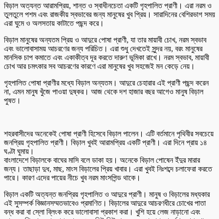
বিড়াল অত্যন্ত আরামপ্রিয়, শান্ত ও স্বাধীনচেতা একটি গৃহপালিত প্রাণী। এরা নরম ও
তুলতুলে পশম এবং রাজকীয় স্বভাবের জন্য মানুষের খুব প্রিয়। সারাদিনের বেশিরভাগ সময়
এরা ঘুমে ও অলসতায় কাটাতে পছন্দ করে।
বিড়াল মানুষের অন্যতম প্রিয় ও আদুরে পোষা প্রাণী, যা তার মায়াবী চোখ, নরম স্বভাব
এবং ভালোবাসাময় আচরণের জন্য পরিচিত। এরা শুধু দেখতেই সুন্দর নয়, বরং মানুষের
মানসিক চাপ কমাতে এবং একাকীত্ব দূর করতে দারুণ ভূমিকা রাখে। নরম স্বভাব, মায়াবী
চোখ আর চমৎকার সব আচরণের কারণে এরা মানুষের খুব সহজেই মন কেড়ে নেয়।
গৃহপালিত পোষা প্রাণীর মধ্যে বিড়াল অন্যতম। আদুরে চেহারার এই প্রাণী পছন্দ করেন
না, এমন মানুষ খুঁজে পাওয়া দুষ্কর। আজ থেকে দশ হাজার বছর আগেও মানুষ বিড়াল
পুষত।
শহরবাসীদের অনেকেই পোষা প্রাণী হিসেবে বিড়াল পালেন। এটি বর্তমানে পৃথিবীর সবচেয়ে
জনপ্রিয় গৃহপালিত প্রাণী। বিড়াল খুবই আরামপ্রিয় একটি প্রাণী। এরা দিনে প্রায় ১৪
ঘণ্টা ঘুমায়।
বাংলাদেশে বিড়ালকে বাঘের মাসি বলে ডাকা হয়। অনেকে বিড়াল পোষেন ইঁদুর মারার
জন্য। তাছাড়া দুধ, মাছ, মাংস বিড়ালের প্রিয় খাবার। এরা খুবই নিঃশব্দে চলাফেরা করতে
পারে। কারণ এদের পায়ের নীচে খুব নরম মাংসপিন্ড থাকে।
বিড়াল একটি অত্যন্ত জনপ্রিয় গৃহপালিত ও আদুরে প্রাণী। মানুষ ও বিড়ালের মধ্যকার
এই সুসম্পর্ক বিজ্ঞানসম্মতভাবেও প্রমাণিত। বিড়ালের আদুরে আচরণধীরে চোখের পাতা
বন্ধ করা বা স্লো ব্লিংক করে ভালোবাসা প্রকাশ করা। খুশি হয়ে লেজ নাড়ানো এবং