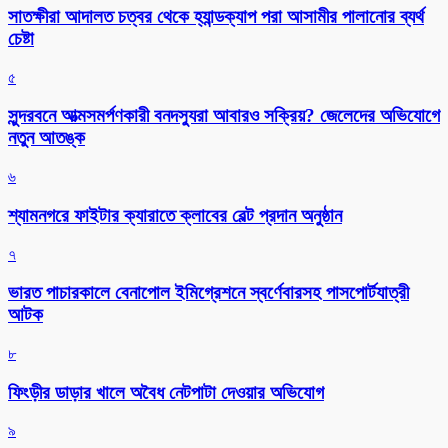
সাতক্ষীরা আদালত চত্বর থেকে হ্যান্ডক্যাপ পরা আসামীর পালানোর ব্যর্থ
চেষ্টা
৫
সুন্দরবনে আত্মসমর্পণকারী বনদস্যুরা আবারও সক্রিয়? জেলেদের অভিযোগে
নতুন আতঙ্ক
৬
শ্যামনগরে ফাইটার ক্যারাতে ক্লাবের বেল্ট প্রদান অনুষ্ঠান
৭
ভারত পাচারকালে বেনাপোল ইমিগ্রেশনে স্বর্ণেবারসহ পাসপোর্টযাত্রী
আটক
৮
ফিংড়ীর ডাড়ার খালে অবৈধ নেটপাটা দেওয়ার অভিযোগ
৯