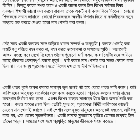
জিনিস। কিন্তু কয়েক দশক আগেও একটি ভালো কলম ছিল বিশেষ মর্যাদার বিষয়।
একজন শিক্ষার্থী ভালো ফল করলে বাবা-মা তাকে একটি ঝর্ণা কলম কিনে দিতেন। কোনো
শিক্ষককে সম্মান জানাতে, কোনো প্রিয়জনকে স্মরণীয় উপহার দিতে বা কর্মজীবনের নতুন
অধ্যায় শুরু করতে দেওয়া হতো নাম খোদাই করা কলম।
সেই সময় একটি কলমের সঙ্গে জড়িয়ে থাকত সম্পর্ক ও অনুভূতি। কলমে খোদাই করা
নামটি শুধু পরিচয় বহন করত না, বহন করত ভালোবাসা ও সম্মানের স্মৃতি। অনেকেই
আজও যতœ করে রেখে দিয়েছেন তাঁদের পুরোনো ঝর্ণা কলম, কারণ সেটির সঙ্গে জড়িয়ে
আছে জীবনের গুরুত্বপূর্ণ কোনো মুহূর্ত। ঝর্ণা কলমে নাম খোদাই করা সহজ কোনো কাজ
ছিল না। এর জন্য প্রয়োজন হতো বিশেষ দক্ষতা ও দীর্ঘ অভিজ্ঞতার।
একটি ধাতব পৃষ্ঠে অক্ষর বসাতে সামান্য ভুল হলেই নষ্ট হয়ে যেতে পারত দামি কলম। তাই
কারিগরদের অত্যন্ত সতর্কতার সঙ্গে কাজ করতে হতো। প্রথমে কলমের ওপর নামের
অবস্থান নির্ধারণ করা হতো। এরপর বিশেষ যন্ত্রের সাহায্যে ধীরে ধীরে অক্ষর তৈরি করা
হতো। কারও হাতের লেখা ছিল এতটাই সুন্দর যে, গ্রাহকেরা নির্দিষ্ট কারিগরের কাছেই
যেতেন নাম খোদাই করাতে। এই পেশার সঙ্গে যুক্ত মানুষদের অনেকেই বলতেন, এটি শুধু
কাজ নয়, এক ধরনের সৃজনশীলতা। একটি নামকে সুন্দরভাবে ফুটিয়ে তোলার মধ্যেই ছিল
তাঁদের আনন্দ। সময়ের সঙ্গে সঙ্গে প্রযুক্তি মানুষের জীবনকে সহজ করেছে।