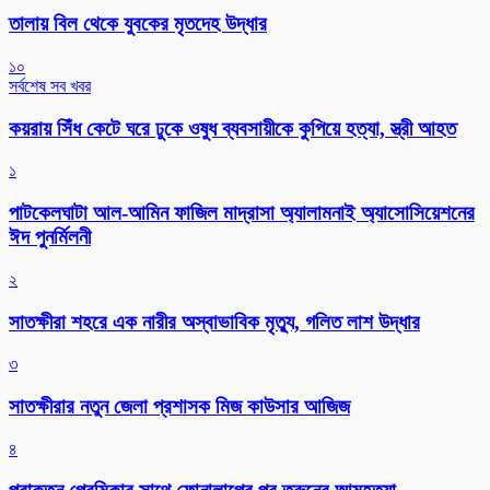
তালায় বিল থেকে যুবকের মৃতদেহ উদ্ধার
১০
সর্বশেষ সব খবর
কয়রায় সিঁধ কেটে ঘরে ঢুকে ওষুধ ব্যবসায়ীকে কুপিয়ে হত্যা, স্ত্রী আহত
১
পাটকেলঘাটা আল-আমিন ফাজিল মাদ্রাসা অ্যালামনাই অ্যাসোসিয়েশনের
ঈদ পুনর্মিলনী
২
সাতক্ষীরা শহরে এক নারীর অস্বাভাবিক মৃত্যু, গলিত লাশ উদ্ধার
৩
সাতক্ষীরার নতুন জেলা প্রশাসক মিজ কাউসার আজিজ
৪