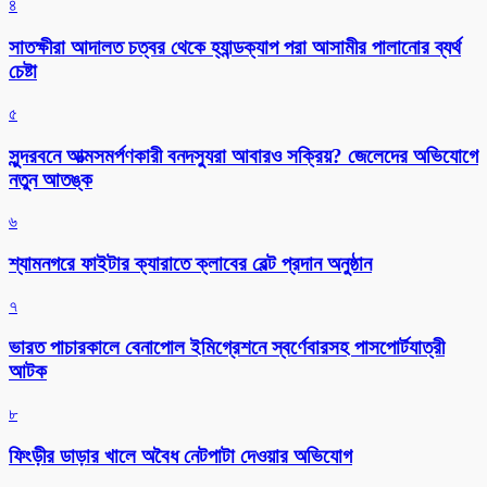
৪
সাতক্ষীরা আদালত চত্বর থেকে হ্যান্ডক্যাপ পরা আসামীর পালানোর ব্যর্থ
চেষ্টা
৫
সুন্দরবনে আত্মসমর্পণকারী বনদস্যুরা আবারও সক্রিয়? জেলেদের অভিযোগে
নতুন আতঙ্ক
৬
শ্যামনগরে ফাইটার ক্যারাতে ক্লাবের বেল্ট প্রদান অনুষ্ঠান
৭
ভারত পাচারকালে বেনাপোল ইমিগ্রেশনে স্বর্ণেবারসহ পাসপোর্টযাত্রী
আটক
৮
ফিংড়ীর ডাড়ার খালে অবৈধ নেটপাটা দেওয়ার অভিযোগ