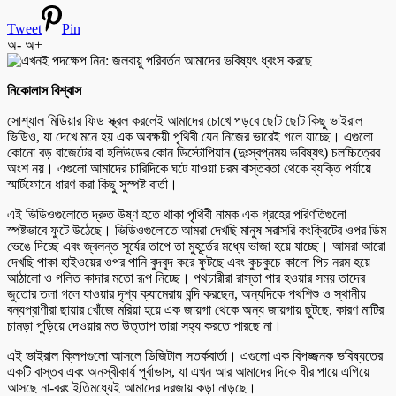
Tweet
Pin
অ-
অ+
নিকোলাস বিশ্বাস
সোশ্যাল মিডিয়ার ফিড স্ক্রল করলেই আমাদের চোখে পড়বে ছোট ছোট কিছু ভাইরাল
ভিডিও, যা দেখে মনে হয় এক অবক্ষয়ী পৃথিবী যেন নিজের ভারেই গলে যাচ্ছে। এগুলো
কোনো বড় বাজেটের বা হলিউডের কোন ডিস্টোপিয়ান (দুঃস্বপ্নময় ভবিষ্যৎ) চলচ্চিত্রের
অংশ নয়। এগুলো আমাদের চারিদিকে ঘটে যাওয়া চরম বাস্তবতা থেকে ব্যক্তি পর্যায়ে
স্মার্টফোনে ধারণ করা কিছু সুস্পষ্ট বার্তা।
এই ভিডিওগুলোতে দ্রুত উষ্ণ হতে থাকা পৃথিবী নামক এক গ্রহের পরিণতিগুলো
স্পষ্টভাবে ফুটে উঠেছে। ভিডিওগুলোতে আমরা দেখছি মানুষ সরাসরি কংক্রিটের ওপর ডিম
ভেঙে দিচ্ছে এবং জ্বলন্ত সূর্যের তাপে তা মুহূর্তের মধ্যে ভাজা হয়ে যাচ্ছে। আমরা আরো
দেখছি পাকা হাইওয়ের ওপর পানি বুদবুদ করে ফুটছে এবং কুচকুচে কালো পিচ নরম হয়ে
আঠালো ও গলিত কাদার মতো রূপ নিচ্ছে। পথচারীরা রাস্তা পার হওয়ার সময় তাদের
জুতোর তলা গলে যাওয়ার দৃশ্য ক্যামেরায় বন্দি করছেন, অন্যদিকে পথশিশু ও স্থানীয়
বন্যপ্রাণীরা ছায়ার খোঁজে মরিয়া হয়ে এক জায়গা থেকে অন্য জায়গায় ছুটছে, কারণ মাটির
চামড়া পুড়িয়ে দেওয়ার মত উত্তাপ তারা সহ্য করতে পারছে না।
এই ভাইরাল ক্লিপগুলো আসলে ডিজিটাল সতর্কবার্তা। এগুলো এক বিপজ্জনক ভবিষ্যতের
একটি বাস্তব এবং অনস্বীকার্য পূর্বাভাস, যা এখন আর আমাদের দিকে ধীর পায়ে এগিয়ে
আসছে না-বরং ইতিমধ্যেই আমাদের দরজায় কড়া নাড়ছে।