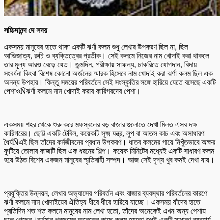
সচ্চিদানন্দ দে সদয়
একসময় মানুষের হাতে থাকা একটি ঝর্ণা কলম শুধু লেখার উপকরণ ছিল না, ছিল
আভিজাত্য, রুচি ও ব্যক্তিত্বের প্রতীক। সেই কলমে নিজের নাম খোদাই করা থাকলে
তার মূল্য আরও বেড়ে যেত। জন্মদিন, পরীক্ষায় সাফল্য, চাকরিতে যোগদান, বিদায়
সংবর্ধনা কিংবা বিশেষ কোনো অর্জনের স্মারক হিসেবে নাম খোদাই করা ঝর্ণা কলম ছিল এক
অনন্য উপহার। কিন্তু সময়ের পরিবর্তনে সেই সংস্কৃতির সঙ্গে হারিয়ে যেতে বসেছে একটি
পেশাওÑঝর্ণা কলমে নাম খোদাই করার কারিগরদের পেশা।
একসময় শহর থেকে শুরু করে মফস্বলের বড় বাজার গুলোতে দেখা মিলত এসব দক্ষ
কারিগরের। ছোট্ট একটি টেবিল, কয়েকটি সূক্ষ্ম যন্ত্র, লুপ বা আতস কাচ এবং অসাধারণ
ধৈর্যÑএই ছিল তাঁদের কর্মজীবনের প্রধান উপকরণ। ধাতব কলমের গায়ে নিখুঁতভাবে অক্ষর
ফুটিয়ে তোলার কাজটি ছিল এক ধরনের শিল্প। কয়েক মিনিটের মধ্যেই একটি সাধারণ কলম
হয়ে উঠত বিশেষ একজন মানুষের স্মৃতিবাহী সম্পদ। আজ সেই দৃশ্য খুব কমই দেখা যায়।
প্রযুক্তির উন্নয়ন, লেখার অভ্যাসের পরিবর্তন এবং বাজার ব্যবস্থার পরিবর্তনের কারণে
ঝর্ণা কলমে নাম খোদাইয়ের ঐতিহ্য ধীরে ধীরে হারিয়ে যাচ্ছে। একসময় যাঁদের হাতে
প্রতিদিন শত শত কলমে মানুষের নাম লেখা হতো, তাঁদের অনেকেই এখন অন্য পেশায়
চলে গেছেন।বর্তমান প্রজন্মের অনেকের কাছে কলম হয়তো শুধুই একটি সাধারণ ব্যবহার্য