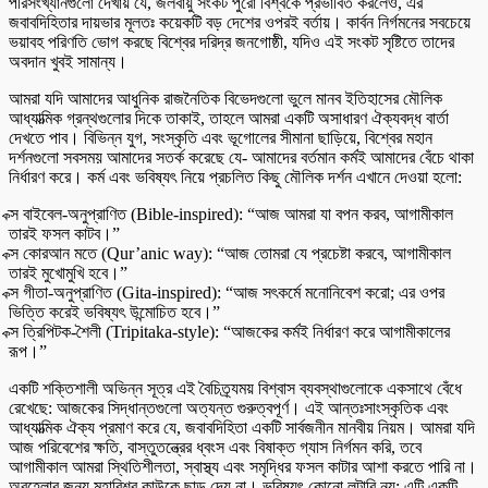
পরিসংখ্যানগুলো দেখায় যে, জলবায়ু সংকট পুরো বিশ্বকে প্রভাবিত করলেও, এর
জবাবদিহিতার দায়ভার মূলতঃ কয়েকটি বড় দেশের ওপরই বর্তায়। কার্বন নির্গমনের সবচেয়ে
ভয়াবহ পরিণতি ভোগ করছে বিশ্বের দরিদ্র জনগোষ্ঠী, যদিও এই সংকট সৃষ্টিতে তাদের
অবদান খুবই সামান্য।
আমরা যদি আমাদের আধুনিক রাজনৈতিক বিভেদগুলো ভুলে মানব ইতিহাসের মৌলিক
আধ্যাত্মিক গ্রন্থগুলোর দিকে তাকাই, তাহলে আমরা একটি অসাধারণ ঐক্যবদ্ধ বার্তা
দেখতে পাব। বিভিন্ন যুগ, সংস্কৃতি এবং ভূগোলের সীমানা ছাড়িয়ে, বিশ্বের মহান
দর্শনগুলো সবসময় আমাদের সতর্ক করেছে যে- আমাদের বর্তমান কর্মই আমাদের বেঁচে থাকা
নির্ধারণ করে। কর্ম এবং ভবিষ্যৎ নিয়ে প্রচলিত কিছু মৌলিক দর্শন এখানে দেওয়া হলো:
ক্স বাইবেল-অনুপ্রাণিত (Bible-inspired): “আজ আমরা যা বপন করব, আগামীকাল
তারই ফসল কাটব।”
ক্স কোরআন মতে (Qur’anic way): “আজ তোমরা যে প্রচেষ্টা করবে, আগামীকাল
তারই মুখোমুখি হবে।”
ক্স গীতা-অনুপ্রাণিত (Gita-inspired): “আজ সৎকর্মে মনোনিবেশ করো; এর ওপর
ভিত্তি করেই ভবিষ্যৎ উন্মোচিত হবে।”
ক্স ত্রিপিটক-শৈলী (Tripitaka-style): “আজকের কর্মই নির্ধারণ করে আগামীকালের
রূপ।”
একটি শক্তিশালী অভিন্ন সূত্র এই বৈচিত্র্যময় বিশ্বাস ব্যবস্থাগুলোকে একসাথে বেঁধে
রেখেছে: আজকের সিদ্ধান্তগুলো অত্যন্ত গুরুত্বপূর্ণ। এই আন্তঃসাংস্কৃতিক এবং
আধ্যাত্মিক ঐক্য প্রমাণ করে যে, জবাবদিহিতা একটি সার্বজনীন মানবীয় নিয়ম। আমরা যদি
আজ পরিবেশের ক্ষতি, বাস্তুতন্ত্রের ধ্বংস এবং বিষাক্ত গ্যাস নির্গমন করি, তবে
আগামীকাল আমরা স্থিতিশীলতা, স্বাস্থ্য এবং সমৃদ্ধির ফসল কাটার আশা করতে পারি না।
অবহেলার জন্য মহাবিশ্ব কাউকে ছাড় দেয় না। ভবিষ্যৎ কোনো লটারি নয়; এটি একটি