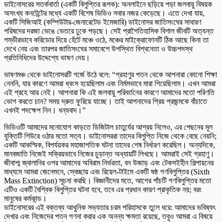
ডাইনোসরের সতর্কবার্তা (একটি বিলুপ্তির রূপক): অনলাইনে ছড়িয়ে পড়া জলবায়ু বিষয়ক
অসংখ্য কনটেন্টের মধ্যে একটি বিশেষ ভিডিও সবার নজর কেড়েছে। এতে দেখা যায়,
একটি সিজিআই (কম্পিউটার-জেনারেটেড ইমেজারি) ডাইনোসর জাতিসংঘের সাধারণ
পরিষদের দরজা ভেঙে ভেতরে ঢুকে পড়ছে। সেই প্রাগৈতিহাসিক বিশাল জীবটি অত্যন্ত
গম্ভীরভাবে করিডোর দিয়ে হেঁটে মঞ্চে ওঠে, মঞ্চের মাইক্রোফোনটি ঠিক আছে কিনা তা
দেখে নেয় এবং তারপর জাতিসংঘের সমাবেশে উপস্থিত বিশ্বনেতা ও উচ্চপদস্থ
প্রতিনিধিদের উদ্দেশ্যে ভাষণ দেয়।
ভাষণমঞ্চ থেকে ডাইনোসরটি গর্জে উঠে বলে: “গ্রহাণুর পতন থেকে আপনারা কোনো শিক্ষা
নেননি, যার কারণে আমরা ধ্বংস হয়েছিলাম এবং নির্মমভাবে মারা গিয়েছিলাম। এখন আমরা
এই গ্রহে আর নেই। আপনারা কি এই জলবায়ু পরিবর্তনের কারণে আমাদের মতো পরিণতি
ভোগ করতে চান? সময় দ্রুত ফুরিয়ে যাচ্ছে। তাই আপনাদের প্রিয় প্রজন্মকে বাঁচাতে
এখনই পদক্ষেপ নিন। ধন্যবাদ।”
ভিডিওটি আমাদের মনোযোগ কাড়তে ডিজিটাল চাতুর্যের আশ্রয় নিলেও, এর পেছনের মূল
যুক্তিটি শিউরে ওঠার মতো সত্য। ডাইনোসররা তাদের বিলুপ্তি নিজে থেকে বেছে নেয়নি;
একটি আকস্মিক, বিপর্যয়কর মহাজাগতিক ঘটনা তাদের শেষ নির্ধারণ করেছিল। অন্যদিকে,
মানবজাতি নিজেই সক্রিয়ভাবে নিজের চুড়ান্ত অধ্যায়টি লিখছে। আমরাই সেই গ্রহাণু।
জীবাশ্ম জ্বালানির ওপর আমাদের অবিরাম নির্ভরতা, বন উজাড় এবং টেকসইহীন শিল্পায়নের
মাধ্যমে আমরা জেনেশুনে, স্বেচ্ছায় এবং রিয়েল-টাইমে একটি ষষ্ঠ গণবিলুপ্তির (Sixth
Mass Extinction) সূচনা করছি। বিজ্ঞানীদের মতে, আগের পাঁচটি গণবিলুপ্তির মতো
এটিও একটি বৈশ্বিক বিলুপ্তির ঘটনা হবে, তবে এর প্রধান কারণ প্রাকৃতিক নয়; বরং
মানুষের কর্মকান্ড।
ডাইনোসরের এই বক্তব্য আধুনিক সভ্যতার চরম পরিহাসকে তুলে ধরে: আমাদের ভবিষ্যৎ
দেখার এবং নিজেদের পতন গণনা করার এক অনন্য ক্ষমতা রয়েছে, তবুও আমরা এ বিষয়ে