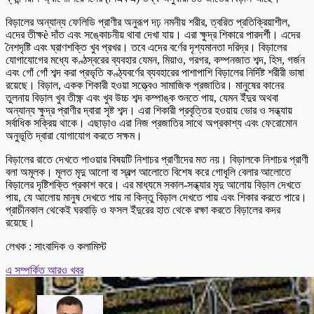
বিড়ালের অন্যান্য ফেলিডি প্রাণীর অনুরূপ দঢ় নমনীয় শরীর, ত্বরিত প্রতিক্রিয়াশীল,
এদের তীক্ষè দাঁত এবং সঙ্কোচনীয় থাবা দেখা যায়। এরা ক্ষুদ্র শিকারে পারদর্শী। এদের
নৈশদৃষ্টি এবং ঘ্রাণশক্তি খুব প্রখর। তবে এদের বর্ণের দৃশ্যমানতা দরিদ্র। বিড়ালের
যোগাযোগের মধ্যে কণ্ঠস্বরের ব্যবহার যেমন, মিয়াও, গরগর, কম্পনজাত শব্দ, হিস, গর্জন
এবং গোঁ গোঁ শব্দ করা প্রভৃতি কণ্ঠ্যবর্ণের ব্যবহারের পাশাপাশি বিড়ালের নির্দিষ্ট শরীরী ভাষা
রয়েছে। বিড়াল, একক শিকারী হওয়া সত্ত্বেও সামাজিক প্রজাতির। মানুষের কানের
তুলনায় বিড়াল খুব তীক্ষ্ণ এবং খুব উচ্চ শব্দ কম্পাঙ্ক শুনতে পায়, যেমন ইঁদুর অথবা
অন্যান্য ক্ষুদ্র প্রাণীর দ্বারা সৃষ্ট শব্দ। এরা শিকারী প্রবৃত্তির হওয়ায় ভোর ও সন্ধ্যায়
সর্বাধিক সক্রিয় থাকে। এছাড়াও এরা নিজ প্রজাতির সাথে অপ্রকাশ্য এবং ফেরোমোন
অনুভূতি দ্বারা যোগাযোগ করতে সক্ষম।
বিড়ালের রাতে দেখতে পাওয়ার বিষয়টি নিশাচর প্রাণীদের মত নয়। বিড়ালকে নিশাচর প্রাণী
বলা অমূলক। মূলত মৃদু আলো বা স্বল্প আলোতে বিশেষ করে গোধূলি বেলার আলোতে
বিড়ালের দৃষ্টিশক্তি প্রকাশ করে। এর মাধ্যমে সকাল-সন্ধ্যার মৃদু আলোয় বিড়াল দেখতে
পায়, যে আলোয় মানুষ দেখতে পায় না কিন্তু বিড়াল দেখতে পায় এবং শিকার করতে পারে।
প্রাচীনকাল থেকেই ঘরবাড়ি ও ফসল ইঁদুরের হাত থেকে রক্ষা করতে বিড়ালের কদর
রয়েছে।
লেখক : সাংবাদিক ও কলামিস্ট
এ সম্পর্কিত আরও খবর