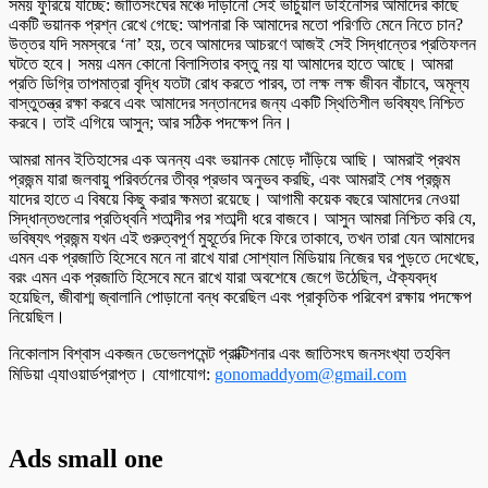
সময় ফুরিয়ে যাচ্ছে: জাতিসংঘের মঞ্চে দাঁড়ানো সেই ভার্চুয়াল ডাইনোসর আমাদের কাছে
একটি ভয়ানক প্রশ্ন রেখে গেছে: আপনারা কি আমাদের মতো পরিণতি মেনে নিতে চান?
উত্তর যদি সমস্বরে ‘না’ হয়, তবে আমাদের আচরণে আজই সেই সিদ্ধান্তের প্রতিফলন
ঘটতে হবে। সময় এমন কোনো বিলাসিতার বস্তু নয় যা আমাদের হাতে আছে। আমরা
প্রতি ডিগ্রি তাপমাত্রা বৃদ্ধি যতটা রোধ করতে পারব, তা লক্ষ লক্ষ জীবন বাঁচাবে, অমূল্য
বাস্তুতন্ত্র রক্ষা করবে এবং আমাদের সন্তানদের জন্য একটি স্থিতিশীল ভবিষ্যৎ নিশ্চিত
করবে। তাই এগিয়ে আসুন; আর সঠিক পদক্ষেপ নিন।
আমরা মানব ইতিহাসের এক অনন্য এবং ভয়ানক মোড়ে দাঁড়িয়ে আছি। আমরাই প্রথম
প্রজন্ম যারা জলবায়ু পরিবর্তনের তীব্র প্রভাব অনুভব করছি, এবং আমরাই শেষ প্রজন্ম
যাদের হাতে এ বিষয়ে কিছু করার ক্ষমতা রয়েছে। আগামী কয়েক বছরে আমাদের নেওয়া
সিদ্ধান্তগুলোর প্রতিধ্বনি শতাব্দীর পর শতাব্দী ধরে বাজবে। আসুন আমরা নিশ্চিত করি যে,
ভবিষ্যৎ প্রজন্ম যখন এই গুরুত্বপূর্ণ মুহূর্তের দিকে ফিরে তাকাবে, তখন তারা যেন আমাদের
এমন এক প্রজাতি হিসেবে মনে না রাখে যারা সোশ্যাল মিডিয়ায় নিজের ঘর পুড়তে দেখেছে,
বরং এমন এক প্রজাতি হিসেবে মনে রাখে যারা অবশেষে জেগে উঠেছিল, ঐক্যবদ্ধ
হয়েছিল, জীবাশ্ম জ্বালানি পোড়ানো বন্ধ করেছিল এবং প্রাকৃতিক পরিবেশ রক্ষায় পদক্ষেপ
নিয়েছিল।
নিকোলাস বিশ্বাস একজন ডেভেলপমেন্ট প্রাক্টিশনার এবং জাতিসংঘ জনসংখ্যা তহবিল
মিডিয়া এ্যাওয়ার্ডপ্রাপ্ত। যোগাযোগ:
gonomaddyom@gmail.com
Ads small one