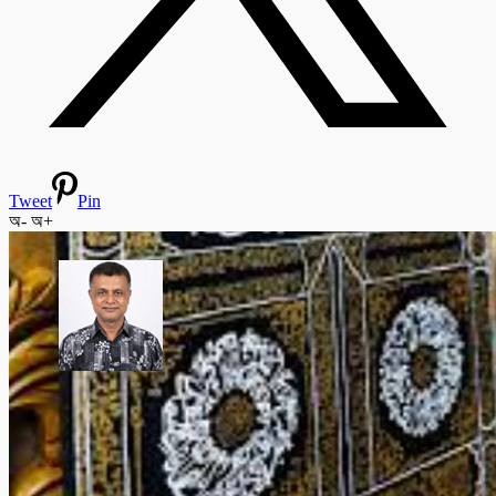
Tweet
Pin
অ-
অ+