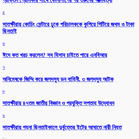
প্রাক্তন প্রেমিকার সাথে ফোনালাপের পর তরুনের আত্মহত্যা
৫
সাতক্ষীরায় কোচিং সেন্টারে ঢুকে পরিচালককে কুপিয়ে পিটিয়ে জখম ও টাকা
ছিনতাই
৬
ঈদে কত খরচ করলেন? সব হিসাব চাইতে পারে এনবিআর
৭
অনিমেষকে জিম্মি করে জলদস্যু ডন বাহিনী, ৩ জলদস্যু আটক
৮
সাতক্ষীরায় ৪৭তম জাতীয় বিজ্ঞান ও প্রযুক্তি সপ্তাহ উদ্বোধন
৯
সাতক্ষীরায় গহনা ছিনতাইকালে দুর্বৃত্তের ইটের আঘাতে নারী নিহত