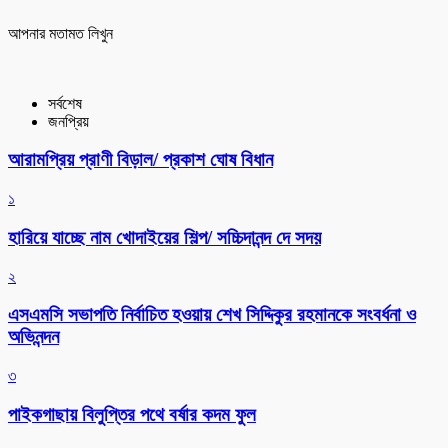
আপনার মতামত লিখুন
সর্বশেষ
জনপ্রিয়
আরামপ্রিয় প্রাণী বিড়াল/ প্রকাশ ঘোষ বিধান
১
হারিয়ে যাচ্ছে নাম খোদাইয়ের শিল্প/ সচ্চিদানন্দ দে সদয়
২
এসএমসি সভাপতি নির্বাচিত হওয়ায় শেখ সিদ্দিকুর রহমানকে সংবর্ধনা ও
অভিনন্দন
৩
পাইকগাছায় বিলুপ্তির পথে বর্ষার কদম ফুল