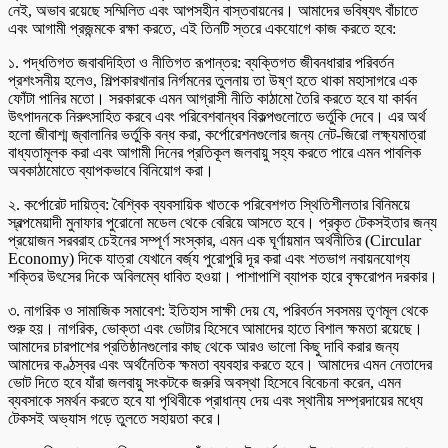
নেই, অভাব রয়েছে সম্মিলিত এবং আপসহীন বাস্তবায়নের। আমাদের ভবিষ্যৎ বাঁচাতে
এবং আগামী প্রজন্মকে রক্ষা করতে, এই তিনটি স্তরে একযোগে কাজ করতে হবে:
১. পদ্ধতিগত জবাবদিহিতা ও নীতিগত রূপান্তর: ব্যক্তিগত জীবনধারার পরিবর্তন
প্রশংসনীয় হলেও, শিল্পকারখানার নির্গমনের তুলনায় তা উষ্ণ হতে থাকা মহাসাগরে এক
ফোঁটা পানির মতো। সরকারকে এমন আগ্রাসী নীতি কাঠামো তৈরি করতে হবে যা কার্বন
উৎপাদনকে নিরুৎসাহিত করবে এবং পরিবেশবান্ধব বিকল্পগুলোতে ভর্তুকি দেবে। এর অর্থ
হলো জীবাশ্ম জ্বালানির ভর্তুকি বন্ধ করা, কর্পোরেশনগুলোর জন্য নেট-জিরো লক্ষ্যমাত্রা
বাধ্যতামূলক করা এবং আগামী দিনের প্রতিকূল জলবায়ু সহ্য করতে পারে এমন পাবলিক
অবকাঠামোতে ব্যাপকভাবে বিনিয়োগ করা।
২. কর্পোরেট দায়িত্ব: বৈশ্বিক ব্যবসায়িক খাতকে পরিবেশগত স্থিতিশীলতার বিনিময়ে
স্বল্পমেয়াদী মুনাফার পুরোনো মডেল থেকে বেরিয়ে আসতে হবে। প্রকৃত টেকসইতার জন্য
প্রয়োজন সরবরাহ চেইনের সম্পূর্ণ সংস্কার, এমন এক ঘূর্ণায়মান অর্থনীতির (Circular
Economy) দিকে যাত্রা যেখানে বর্জ্য পুরোপুরি দূর করা এবং শতভাগ নবায়নযোগ্য
শক্তির উৎসের দিকে অবিলম্বে ধাবিত হওয়া। পাশাপাশি ব্যাপক হারে বৃক্ষরোপন দরকার।
৩. নাগরিক ও সামাজিক সমাবেশ: ইতিহাস সাক্ষী দেয় যে, পরিবর্তন সবসময় তৃণমূল থেকে
শুরু হয়। নাগরিক, ভোক্তা এবং ভোটার হিসেবে আমাদের হাতে বিশাল ক্ষমতা রয়েছে।
আমাদের চারপাশের প্রতিষ্ঠানগুলোর কাছ থেকে আরও ভালো কিছু দাবি করার জন্য
আমাদের কণ্ঠস্বর এবং অর্থনৈতিক ক্ষমতা ব্যবহার করতে হবে। আমাদের এমন নেতাদের
ভোট দিতে হবে যাঁরা জলবায়ু সংকটকে জরুরি অবস্থা হিসেবে বিবেচনা করেন, এমন
ব্যবসাকে সমর্থন করতে হবে যা পৃথিবীকে প্রাধান্য দেয় এবং স্থানীয় সম্প্রদায়ের মধ্যে
টেকসই অভ্যাস গড়ে তুলতে সহায়তা করে।