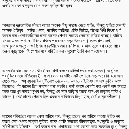
মানুষের নামকে সাধারণ লেখা থেকে স্মৃতির অংশে পরিণত করতেন। তাঁদের হাতের কাজ
একটি সাধারণ বস্তুতে যোগ করত ব্যক্তিগত মূল্য।
আজকের দ্রুতগতির জীবনে আমরা অনেক কিছু সহজে পেয়ে যাচ্ছি, কিন্তু হারিয়ে ফেলছি
অনেক ঐতিহ্য। মাটির খেলনা, পালকির কারিগর, ঢেঁকি নির্মাতা, বাঁশের শিল্পী কিংবা ঝর্ণা
কলমে নাম খোদাইকারীদের মতো অনেক পেশাই সময়ের স্রোতে হারিয়ে যাচ্ছে। হারিয়ে
যাওয়া এসব পেশাকে টিকিয়ে রাখতে প্রয়োজন নতুন উদ্যোগ। হস্তশিল্প মেলা,
সাংস্কৃতিক অনুষ্ঠান ও বিশেষ প্রদর্শনীতে এসব কারিগরদের কাজ তুলে ধরা যেতে পারে।
তরুণ প্রজন্মকে এই পেশার সঙ্গে পরিচিত করার সুযোগ তৈরি করা প্রয়োজন।
অনলাইন বাজারেও নাম খোদাই করা ঝর্ণা কলমের চাহিদা তৈরি করা সম্ভব। আধুনিক
প্রযুক্তির সঙ্গে ঐতিহ্যবাহী দক্ষতার সমন্বয় ঘটিয়ে এই পেশাকে নতুনভাবে ফিরিয়ে আনা
যেতে পারে। শুধু ব্যবসায়িক দৃষ্টিকোণ থেকে নয়, আমাদের ইতিহাস ও সংস্কৃতির অংশ
হিসেবেও এই ধরনের শিল্প সংরক্ষণ করা জরুরি। ঝর্ণা কলমে খোদাই করা একটি নাম হয়তো
আজ আর খুব সাধারণ দৃশ্য নয়, কিন্তু এর সঙ্গে জড়িয়ে আছে অসংখ্য মানুষের স্মৃতি ও
আবেগ। সেই নামের পেছনে ছিল একজন কারিগরের নিপুণ হাত, ধৈর্য ও সৃজনশীলতা।
সময়ের পরিবর্তনে অনেক পেশা হারিয়ে যায়, কিন্তু তাদের গল্প হারিয়ে যাওয়া উচিত নয়।
কারণ এসব পেশার মধ্যেই লুকিয়ে থাকে একটি সমাজের জীবনযাত্রা, সংস্কৃতি ও মানুষের
সৃষ্টিশীলতার ইতিহাস। ঝর্ণা কলমে নাম খোদাইয়ের পেশা হয়তো আজ সংকটের মুখে, কিন্তু