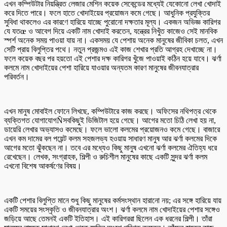
এখন কম্পিউটার নিয়ন্ত্রিত লেজার মেশিন কয়েক সেকেন্ডের মধ্যেই যেকোনো লেখা খোদাই
করে দিতে পারে। ফলে হাতে খোদাইয়ের প্রয়োজন কমে গেছে। আধুনিক প্রযুক্তির
সুবিধা থাকলেও এর কারণে হারিয়ে যাচ্ছে পুরোনো দক্ষতার মূল্য। একজন অভিজ্ঞ কারিগর
যে যতœ ও আবেগ দিয়ে একটি নাম খোদাই করতেন, যন্ত্রের নিখুঁত কাজেও সেই মানবিক
স্পর্শ অনেক সময় পাওয়া যায় না। একসময় যে পেশায় অনেক মানুষের জীবিকা চলত, এখন
সেটি প্রায় বিলুপ্তির পথে। নতুন প্রজন্মও এই কাজ শেখার প্রতি আগ্রহ দেখাচ্ছে না।
ফলে কয়েক বছর পর হয়তো এই পেশার দক্ষ কারিগর খুঁজে পাওয়াই কঠিন হয়ে যাবে। ঝর্ণা
কলমে নাম খোদাইয়ের পেশা হারিয়ে যাওয়ার অন্যতম কারণ মানুষের জীবনযাত্রার
পরিবর্তন।
এখন মানুষ মোবাইল ফোনে লিখছে, কম্পিউটারে কাজ করছে। অফিসের নথিপত্র থেকে
ব্যক্তিগত যোগাযোগÑসবকিছুই ডিজিটাল হয়ে গেছে। আগের মতো চিঠি লেখা হয় না,
ডায়েরি লেখার অভ্যাসও কমেছে। ফলে ভালো কলমের প্রয়োজনও কমে গেছে। বাজারে
এখন কম দামের বল পয়েন্ট কলম সহজলভ্য হওয়ায় সাধারণ মানুষ আর ঝর্ণা কলমের দিকে
আগের মতো ঝুঁকছেন না। তবে এর মধ্যেও কিছু মানুষ এখনো ঝর্ণা কলমের ঐতিহ্য ধরে
রেখেছেন। লেখক, সংগ্রাহক, শিল্পী ও রুচিশীল মানুষের কাছে একটি সুন্দর ঝর্ণা কলম
এখনো বিশেষ আকর্ষণের বিষয়।
একটি পেশার বিলুপ্তি মানে শুধু কিছু মানুষের কর্মসংস্থান হারানো নয়; এর সঙ্গে হারিয়ে যায়
একটি সময়ের সংস্কৃতি ও জীবনযাত্রার অংশ। ঝর্ণা কলমে নাম খোদাইয়ের পেশার সঙ্গেও
জড়িয়ে আছে তেমনই একটি ইতিহাস। এই কারিগররা ছিলেন এক ধরনের শিল্পী। তাঁরা