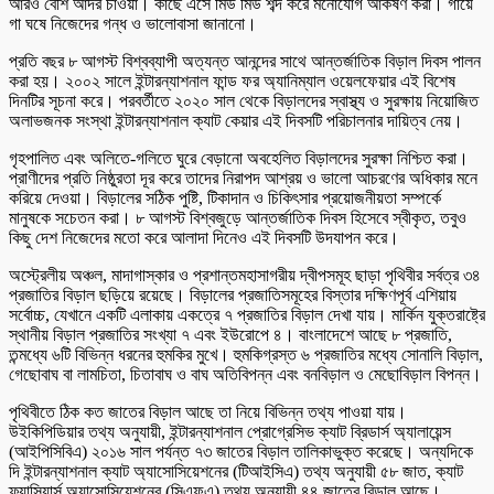
আরও বেশি আদর চাওয়া। কাছে এসে মিউ মিউ শব্দ করে মনোযোগ আকর্ষণ করা। গায়ে
গা ঘষে নিজেদের গন্ধ ও ভালোবাসা জানানো।
প্রতি বছর ৮ আগস্ট বিশ্বব্যাপী অত্যন্ত আনন্দের সাথে আন্তর্জাতিক বিড়াল দিবস পালন
করা হয়। ২০০২ সালে ইন্টারন্যাশনাল ফান্ড ফর অ্যানিম্যাল ওয়েলফেয়ার এই বিশেষ
দিনটির সূচনা করে। পরবর্তীতে ২০২০ সাল থেকে বিড়ালদের স্বাস্থ্য ও সুরক্ষায় নিয়োজিত
অলাভজনক সংস্থা ইন্টারন্যাশনাল ক্যাট কেয়ার এই দিবসটি পরিচালনার দায়িত্ব নেয়।
গৃহপালিত এবং অলিতে-গলিতে ঘুরে বেড়ানো অবহেলিত বিড়ালদের সুরক্ষা নিশ্চিত করা।
প্রাণীদের প্রতি নিষ্ঠুরতা দূর করে তাদের নিরাপদ আশ্রয় ও ভালো আচরণের অধিকার মনে
করিয়ে দেওয়া। বিড়ালের সঠিক পুষ্টি, টিকাদান ও চিকিৎসার প্রয়োজনীয়তা সম্পর্কে
মানুষকে সচেতন করা। ৮ আগস্ট বিশ্বজুড়ে আন্তর্জাতিক দিবস হিসেবে স্বীকৃত, তবুও
কিছু দেশ নিজেদের মতো করে আলাদা দিনেও এই দিবসটি উদযাপন করে।
অস্ট্রেলীয় অঞ্চল, মাদাগাস্কার ও প্রশান্তমহাসাগরীয় দ্বীপসমূহ ছাড়া পৃথিবীর সর্বত্র ৩৪
প্রজাতির বিড়াল ছড়িয়ে রয়েছে। বিড়ালের প্রজাতিসমূহের বিস্তার দক্ষিণপূর্ব এশিয়ায়
সর্বোচ্চ, যেখানে একটি এলাকায় একত্রে ৭ প্রজাতির বিড়াল দেখা যায়। মার্কিন যুক্তরাষ্ট্রে
স্থানীয় বিড়াল প্রজাতির সংখ্যা ৭ এবং ইউরোপে ৪। বাংলাদেশে আছে ৮ প্রজাতি,
তন্মধ্যে ৬টি বিভিন্ন ধরনের হুমকির মুখে। হুমকিগ্রস্ত ৬ প্রজাতির মধ্যে সোনালি বিড়াল,
গেছোবাঘ বা লামচিতা, চিতাবাঘ ও বাঘ অতিবিপন্ন এবং বনবিড়াল ও মেছোবিড়াল বিপন্ন।
পৃথিবীতে ঠিক কত জাতের বিড়াল আছে তা নিয়ে বিভিন্ন তথ্য পাওয়া যায়।
উইকিপিডিয়ার তথ্য অনুযায়ী, ইন্টারন্যাশনাল প্রোগ্রেসিভ ক্যাট ব্রিডার্স অ্যালায়েন্স
(আইপিসিবিএ) ২০১৬ সাল পর্যন্ত ৭৩ জাতের বিড়াল তালিকাভুক্ত করেছে। অন্যদিকে
দি ইন্টারন্যাশনাল ক্যাট অ্যাসোসিয়েশনের (টিআইসিএ) তথ্য অনুযায়ী ৫৮ জাত, ক্যাট
ফ্যান্সিয়ার্স অ্যাসোসিয়েশনের (সিএফএ) তথ্য অনুযায়ী ৪৪ জাতের বিড়াল আছে।