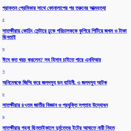
প্রাক্তন প্রেমিকার সাথে ফোনালাপের পর তরুনের আত্মহত্যা
৫
সাতক্ষীরায় কোচিং সেন্টারে ঢুকে পরিচালককে কুপিয়ে পিটিয়ে জখম ও টাকা
ছিনতাই
৬
ঈদে কত খরচ করলেন? সব হিসাব চাইতে পারে এনবিআর
৭
অনিমেষকে জিম্মি করে জলদস্যু ডন বাহিনী, ৩ জলদস্যু আটক
৮
সাতক্ষীরায় ৪৭তম জাতীয় বিজ্ঞান ও প্রযুক্তি সপ্তাহ উদ্বোধন
৯
সাতক্ষীরায় গহনা ছিনতাইকালে দুর্বৃত্তের ইটের আঘাতে নারী নিহত