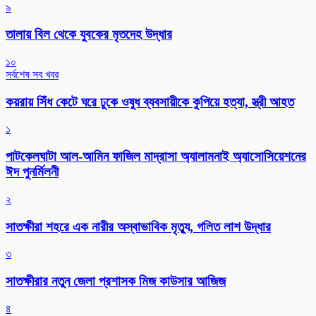
৯
তালায় বিল থেকে যুবকের মৃতদেহ উদ্ধার
১০
সর্বশেষ সব খবর
কয়রায় সিঁধ কেটে ঘরে ঢুকে ওষুধ ব্যবসায়ীকে কুপিয়ে হত্যা, স্ত্রী আহত
১
পাটকেলঘাটা আল-আমিন ফাজিল মাদ্রাসা অ্যালামনাই অ্যাসোসিয়েশনের
ঈদ পুনর্মিলনী
২
সাতক্ষীরা শহরে এক নারীর অস্বাভাবিক মৃত্যু, গলিত লাশ উদ্ধার
৩
সাতক্ষীরার নতুন জেলা প্রশাসক মিজ কাউসার আজিজ
৪