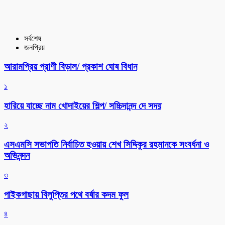
সর্বশেষ
জনপ্রিয়
আরামপ্রিয় প্রাণী বিড়াল/ প্রকাশ ঘোষ বিধান
১
হারিয়ে যাচ্ছে নাম খোদাইয়ের শিল্প/ সচ্চিদানন্দ দে সদয়
২
এসএমসি সভাপতি নির্বাচিত হওয়ায় শেখ সিদ্দিকুর রহমানকে সংবর্ধনা ও
অভিনন্দন
৩
পাইকগাছায় বিলুপ্তির পথে বর্ষার কদম ফুল
৪