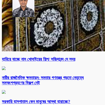
হারিয়ে যাচ্ছে নাম খোদাইয়ের শিল্প/ সচ্চিদানন্দ দে সদয়
নারীর রাজনৈতিক ক্ষমতায়ন: সমতার গণতন্ত্র গড়তে নেতৃত্বে
সমঅংশগ্রহণের বিকল্প নেই
সরকারি হাসপাতাল কেন মানুষের আস্থা হারাচ্ছে?