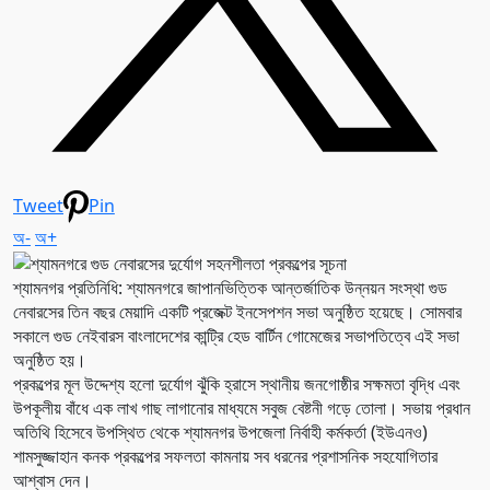
Tweet
Pin
অ-
অ+
শ্যামনগর প্রতিনিধি: শ্যামনগরে জাপানভিত্তিক আন্তর্জাতিক উন্নয়ন সংস্থা গুড
নেবারসের তিন বছর মেয়াদি একটি প্রজেক্ট ইনসেপশন সভা অনুষ্ঠিত হয়েছে। সোমবার
সকালে গুড নেইবারস বাংলাদেশের কান্ট্রি হেড বার্টিন গোমেজের সভাপতিত্বে এই সভা
অনুষ্ঠিত হয়।
প্রকল্পের মূল উদ্দেশ্য হলো দুর্যোগ ঝুঁকি হ্রাসে স্থানীয় জনগোষ্ঠীর সক্ষমতা বৃদ্ধি এবং
উপকূলীয় বাঁধে এক লাখ গাছ লাগানোর মাধ্যমে সবুজ বেষ্টনী গড়ে তোলা। সভায় প্রধান
অতিথি হিসেবে উপস্থিত থেকে শ্যামনগর উপজেলা নির্বাহী কর্মকর্তা (ইউএনও)
শামসুজ্জাহান কনক প্রকল্পের সফলতা কামনায় সব ধরনের প্রশাসনিক সহযোগিতার
আশ্বাস দেন।