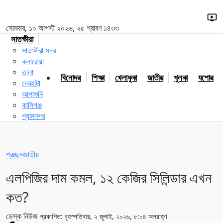
সোমবার, ১০ আগস্ট ২০২৬, ২৫ শ্রাবণ ১৪৩৩
সাতক্ষীরা
সাতক্ষীরা সদর
কলারোয়া
তালা
বিনোদন
শিক্ষা
খেলাধুলা
জাতীয়
খুলনা
যশোর
দেবহাটা
আশাশুনি
কালিগঞ্জ
শ্যামনগর
প্রচ্ছদ
জাতীয়
এলপিজির দাম কমল, ১২ কেজির সিলিন্ডার এখন
কত?
ডেস্ক নিউজ
প্রকাশিত: বৃহস্পতিবার, ২ জুলাই, ২০২৬, ৮:০৪ অপরাহ্ণ