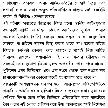
শাস্তিযোগ্য অপরাধ। অথচ এফিডেভিটের দোহাই দিয়ে এবং
প্রশাসনিক দায় ঠেলার অদ্ভুত প্রতিযোগিতার মাধ্যমে এই বেআইনি
কর্মকা-টি নির্বিঘেœ সম্পন্ন হয়েছে।
এই ঘটনায় সবচেয়ে উদ্বেগের বিষয় হলো স্থানীয় আইনশৃঙ্খলা
রক্ষাকারী বাহিনী ও মহিলা বিষয়ক কার্যালয়ের ভূমিকা। থানার
কর্মকর্তা ইনচার্জ (ওসি) বলছেন, অন্য দপ্তর থেকে ‘আনুষ্ঠানিক
সাহায্য’ না চাইলে তাদের কিছু করার থাকে না। আবার মহিলা
বিষয়ক কর্মকর্তা কেবল ‘খবর পাঠানো’র মধ্যেই নিজ দায়িত্ব
সীমাবদ্ধ রাখছেন। প্রশাসনিক এই লাল ফিতার দৌরাত্ম্য ও
সমন্বয়হীনতার সুযোগ নিয়েই মূলত অপরাধীরা পার পেয়ে যাচ্ছে।
পুলিশের এমন নিষ্ক্রিয়তা এবং এক দপ্তর থেকে অন্য দপ্তরে দায়
চাপানোর মানসিকতা কোনোভাবেই গ্রহণযোগ্য হতে পারে না।
আরেকটি আশঙ্কাজনক প্রবণতা হলো আদালতের এফিডেভিটকে
বাল্যবিয়ে আইনি করার হাতিয়ার হিসেবে ব্যবহার করা। ভুয়া বয়স
দেখিয়ে কিংবা জাল নথির ভিত্তিতে এফিডেভিট করে বাল্যবিয়ে
বৈধ করার এই নোংরা কৌশল বন্ধে উচ্চ আদালতের স্পষ্ট নির্দেশনা