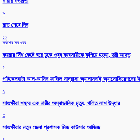
মায়ার গভীরতা
৯
রাত শেষে দিন
১০
সর্বশেষ সব খবর
কয়রায় সিঁধ কেটে ঘরে ঢুকে ওষুধ ব্যবসায়ীকে কুপিয়ে হত্যা, স্ত্রী আহত
১
পাটকেলঘাটা আল-আমিন ফাজিল মাদ্রাসা অ্যালামনাই অ্যাসোসিয়েশনের ঈদ 
২
সাতক্ষীরা শহরে এক নারীর অস্বাভাবিক মৃত্যু, গলিত লাশ উদ্ধার
৩
সাতক্ষীরার নতুন জেলা প্রশাসক মিজ কাউসার আজিজ
৪