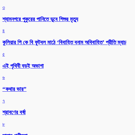
৩
শ্যামনগরে পুকুরের পানিতে ডুবে শিশুর মৃত্যু
৪
কুলিয়ার পি কে বি ফুটবল মাঠে ‘বিবাহিত বনাম অবিবাহিত’ প্রীতি ম্যাচ
৫
এই পৃথিবী বড়ই অভাগা
৬
“কথার ভার”
৭
শ্রাবণের বর্ষা
৮