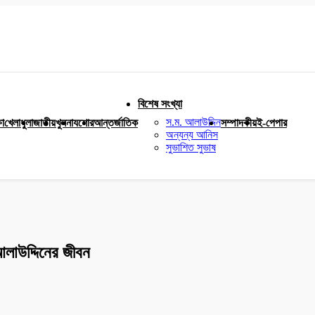
বিশেষ সংখ্যা
স.ম. আলাউদ্দিন
ষা
খেলাধুলা
জাতীয়
খুলনা
যশোর
আন্তর্জাতিক
সম্পাদকীয়
ই-পেপার
অন্যন্য আনিস
সুভাশিত সুভাষ
লাউদ্দিনের জীবন