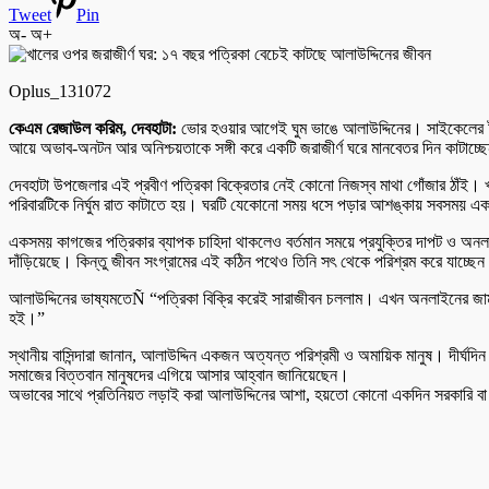
Tweet
Pin
অ-
অ+
Oplus_131072
কেএম রেজাউল করিম, দেবহাটা:
ভোর হওয়ার আগেই ঘুম ভাঙে আলাউদ্দিনের। সাইকেলের টুংট
আয়ে অভাব-অনটন আর অনিশ্চয়তাকে সঙ্গী করে একটি জরাজীর্ণ ঘরে মানবেতর দিন কাটাচ্
দেবহাটা উপজেলার এই প্রবীণ পত্রিকা বিক্রেতার নেই কোনো নিজস্ব মাথা গোঁজার ঠাঁই। খালে
পরিবারটিকে নির্ঘুম রাত কাটাতে হয়। ঘরটি যেকোনো সময় ধসে পড়ার আশঙ্কায় সবসময় 
একসময় কাগজের পত্রিকার ব্যাপক চাহিদা থাকলেও বর্তমান সময়ে প্রযুক্তির দাপট ও অনল
দাঁড়িয়েছে। কিন্তু জীবন সংগ্রামের এই কঠিন পথেও তিনি সৎ থেকে পরিশ্রম করে যাচ্ছে
আলাউদ্দিনের ভাষ্যমতেÑ “পত্রিকা বিক্রি করেই সারাজীবন চললাম। এখন অনলাইনের জ
হই।”
স্থানীয় বাসিন্দারা জানান, আলাউদ্দিন একজন অত্যন্ত পরিশ্রমী ও অমায়িক মানুষ। দীর
সমাজের বিত্তবান মানুষদের এগিয়ে আসার আহ্বান জানিয়েছেন।
অভাবের সাথে প্রতিনিয়ত লড়াই করা আলাউদ্দিনের আশা, হয়তো কোনো একদিন সরকারি বা ব্য