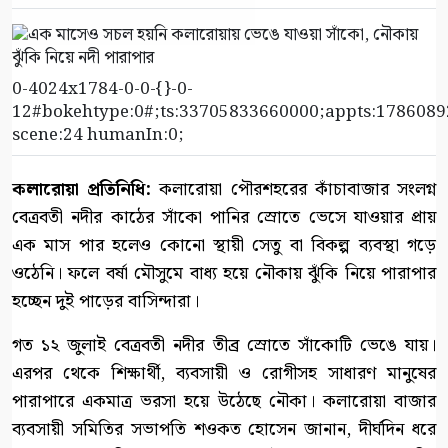
0-4024x1784-0-0-{}-0-
12#bokehtype:0#;ts:33705833660000;appts:17860892
scene:24 humanIn:0;
কলারোয়া প্রতিনিধি:
কলারোয়া পৌরশহরের কাঁচাবাজার সংলগ্ন
বেত্রবতী নদীর কাঠের সাঁকো পানির স্রোতে ভেসে যাওয়ার প্রায়
এক মাস পার হলেও কোনো স্থায়ী সেতু বা বিকল্প ব্যবস্থা গড়ে
ওঠেনি। ফলে বর্ষা মৌসুমে বাধ্য হয়ে নৌকায় ঝুঁকি নিয়ে পারাপার
হচ্ছেন দুই পাড়ের বাসিন্দারা।
গত ১২ জুলাই বেত্রবতী নদীর তীব্র স্রোতে সাঁকোটি ভেঙে যায়।
এরপর থেকে শিক্ষার্থী, ব্যবসায়ী ও রোগীসহ সাধারণ মানুষের
পারাপারে একমাত্র ভরসা হয়ে উঠেছে নৌকা। কলারোয়া বাজার
ব্যবসায়ী সমিতির সভাপতি শওকত হোসেন জানান, দীর্ঘদিন ধরে