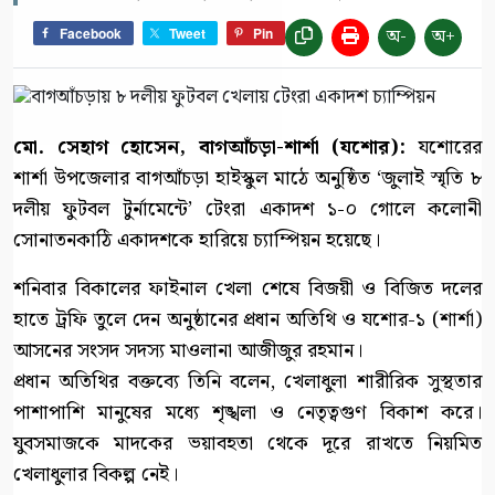
অ-
অ+
Facebook
Tweet
Pin
মো. সেহাগ হোসেন, বাগআঁচড়া-শার্শা (যশোর):
যশোরের
শার্শা উপজেলার বাগআঁচড়া হাইস্কুল মাঠে অনুষ্ঠিত ‘জুলাই স্মৃতি ৮
দলীয় ফুটবল টুর্নামেন্টে’ টেংরা একাদশ ১-০ গোলে কলোনী
সোনাতনকাঠি একাদশকে হারিয়ে চ্যাম্পিয়ন হয়েছে।
শনিবার বিকালের ফাইনাল খেলা শেষে বিজয়ী ও বিজিত দলের
হাতে ট্রফি তুলে দেন অনুষ্ঠানের প্রধান অতিথি ও যশোর-১ (শার্শা)
আসনের সংসদ সদস্য মাওলানা আজীজুর রহমান।
প্রধান অতিথির বক্তব্যে তিনি বলেন, খেলাধুলা শারীরিক সুস্থতার
পাশাপাশি মানুষের মধ্যে শৃঙ্খলা ও নেতৃত্বগুণ বিকাশ করে।
যুবসমাজকে মাদকের ভয়াবহতা থেকে দূরে রাখতে নিয়মিত
খেলাধুলার বিকল্প নেই।