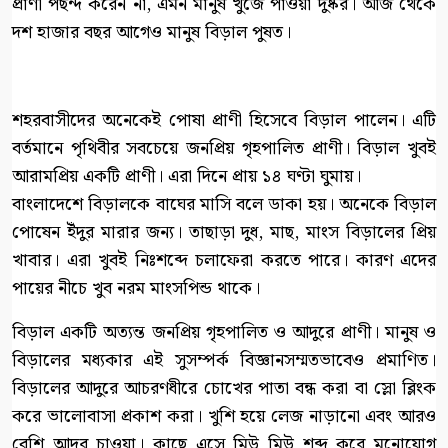
প্রাণী পছন্দ করেন না, এমন মানুষ খুঁজে পাওয়া দুষ্কর। আজ থেকে
দশ হাজার বছর আগেও মানুষ বিড়াল পুষত।
শহরবাসীদের অনেকেই পোষা প্রাণী হিসেবে বিড়াল পালেন। এটি
বর্তমানে পৃথিবীর সবচেয়ে জনপ্রিয় গৃহপালিত প্রাণী। বিড়াল খুবই
আরামপ্রিয় একটি প্রাণী। এরা দিনে প্রায় ১৪ ঘণ্টা ঘুমায়।
বাংলাদেশে বিড়ালকে বাঘের মাসি বলে ডাকা হয়। অনেকে বিড়াল
পোষেন ইঁদুর মারার জন্য। তাছাড়া দুধ, মাছ, মাংস বিড়ালের প্রিয়
খাবার। এরা খুবই নিঃশব্দে চলাফেরা করতে পারে। কারণ এদের
পায়ের নীচে খুব নরম মাংসপিন্ড থাকে।
বিড়াল একটি অত্যন্ত জনপ্রিয় গৃহপালিত ও আদুরে প্রাণী। মানুষ ও
বিড়ালের মধ্যকার এই সুসম্পর্ক বিজ্ঞানসম্মতভাবেও প্রমাণিত।
বিড়ালের আদুরে আচরণধীরে চোখের পাতা বন্ধ করা বা স্লো ব্লিংক
করে ভালোবাসা প্রকাশ করা। খুশি হয়ে লেজ নাড়ানো এবং আরও
বেশি আদর চাওয়া। কাছে এসে মিউ মিউ শব্দ করে মনোযোগ