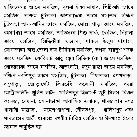
হাফিজনগর জামে মসজিদ, খুলনা ইসলামাবাদ, পিটিআই জামে
মসজিদ, পশ্চিম টুটপাড়া আশরাফিয়া জামে মসজিদ, দক্ষিণ
টুটপাড়া আল-আমিন জামে মসজিদ, মোল্লা পাড়া জামে মসজিদ,
রহমানিয়া জামে মসজিদ, জাতিসংঘ শিশু পার্ক, কেডিএ, নিরালা
জামে মসজিদ, সিদ্দিকীয়া মাদ্রাসা, দারুল উলুম মাদ্রাসা,
সোনাডাঙ্গা আন্ত:জেলা বাস টার্মিনাল মসজিদ, রূপসা বায়তুশ শরফ
জামে মসজিদ, ফেরিঘাট আবু বক্কর সিদ্দিক (রা.) জামে মসজিদ,
গোবরচাকা জামে মসজিদ, আড়ংঘাটা, নতুন রাস্তা জামে মসজিদ,
দক্ষিণ কাশিপুর জামে মসজিদ, টুটপাড়া, মিয়াপাড়া, শেখপাড়া,
বসুপাড়া, জোড়াগেট সিএন্ডবি কলোনী মসজিদ, বয়রা
মেট্রোপলিটন পুলিশ লাইন, খালিশপুর ক্রিসেন্ট জুট মিলস, বিএল
কলেজ, দেয়ানা, সোনাডাঙ্গা আবাসিক এলাকা, খানজাহান নগর
খালাসী মাদ্রাসা, মহেশ^রপাশা, দৌলতপুর, খালিশপুর এবং
খানজাহান আলী থানাসহ নগরীর বিভিন্ন মসজিদ ও ঈদগাহে ঈদের
জামাত অনুুষ্ঠিত হয়।