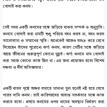
খোদাই করা কলম।
সেই সময় একটি কলমের সঙ্গে জড়িয়ে থাকত সম্পর্ক ও অনুভূতি।
কলমে খোদাই করা নামটি শুধু পরিচয় বহন করত না, বহন করত
ভালোবাসা ও সম্মানের স্মৃতি। অনেকেই আজও যতœ করে রেখে
দিয়েছেন তাঁদের পুরোনো ঝর্ণা কলম, কারণ সেটির সঙ্গে জড়িয়ে
আছে জীবনের গুরুত্বপূর্ণ কোনো মুহূর্ত। ঝর্ণা কলমে নাম খোদাই
করা সহজ কোনো কাজ ছিল না। এর জন্য প্রয়োজন হতো বিশেষ
দক্ষতা ও দীর্ঘ অভিজ্ঞতার।
একটি ধাতব পৃষ্ঠে অক্ষর বসাতে সামান্য ভুল হলেই নষ্ট হয়ে যেতে
পারত দামি কলম। তাই কারিগরদের অত্যন্ত সতর্কতার সঙ্গে কাজ
করতে হতো। প্রথমে কলমের ওপর নামের অবস্থান নির্ধারণ করা