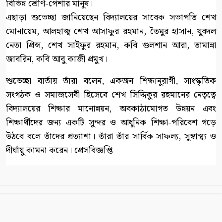
বিভিন্ন শ্রেণি-পেশার মানুষ।
এছাড়া শুভেচ্ছা জানিয়েছেন বিদ্যালয়ের সাবেক সভাপতি শেখ
মোনায়েম, আলহাজ্ব শেখ আসাফুর রহমান, তৈমুর হাসান, যুবদল
নেতা প্রিন্স, শেখ সাইফুর রহমান, কবি গুলশান আরা, তামান্না
জাবরিন, কবি আবু কাজী প্রমুখ।
শুভেচ্ছা বার্তায় তাঁরা বলেন, একজন শিক্ষানুরাগী, সাংস্কৃতিক
সংগঠক ও সমাজসেবী হিসেবে শেখ সিদ্দিকুর রহমানের নেতৃত্বে
বিদ্যালয়ের শিক্ষার মানোন্নয়ন, অবকাঠামোগত উন্নয়ন এবং
শিক্ষার্থীদের জন্য একটি সুন্দর ও আধুনিক শিক্ষা-পরিবেশ গড়ে
উঠবে বলে তাঁদের প্রত্যাশা। তাঁরা তাঁর সার্বিক সাফল্য, সুস্বাস্থ্য ও
দীর্ঘায়ু কামনা করেন। প্রেসবিজ্ঞপ্তি