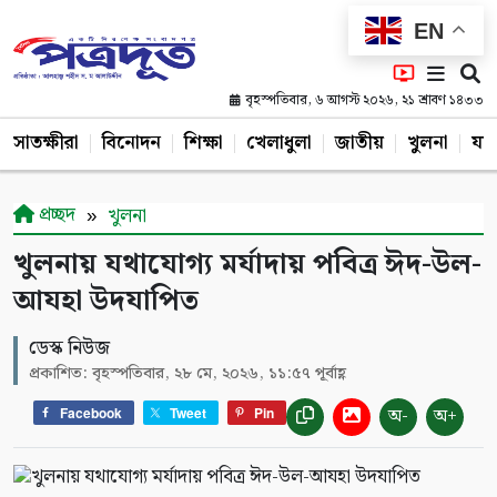
EN
বৃহস্পতিবার, ৬ আগস্ট ২০২৬, ২১ শ্রাবণ ১৪৩৩
সাতক্ষীরা
বিনোদন
শিক্ষা
খেলাধুলা
জাতীয়
খুলনা
যশ
প্রচ্ছদ
খুলনা
খুলনায় যথাযোগ্য মর্যাদায় পবিত্র ঈদ-উল-
আযহা উদযাপিত
ডেস্ক নিউজ
প্রকাশিত: বৃহস্পতিবার, ২৮ মে, ২০২৬, ১১:৫৭ পূর্বাহ্ণ
অ-
অ+
Facebook
Tweet
Pin