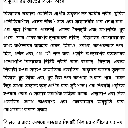
অনুযায়ী ৪৪ জাতের বিড়াল আছে।
বিড়ালের অন্যান্য ফেলিডি প্রাণীর অনুরূপ দঢ় নমনীয় শরীর, ত্বরিত
প্রতিক্রিয়াশীল, এদের তীক্ষè দাঁত এবং সঙ্কোচনীয় থাবা দেখা যায়।
এরা ক্ষুদ্র শিকারে পারদর্শী। এদের নৈশদৃষ্টি এবং ঘ্রাণশক্তি খুব
প্রখর। তবে এদের বর্ণের দৃশ্যমানতা দরিদ্র। বিড়ালের যোগাযোগের
মধ্যে কণ্ঠস্বরের ব্যবহার যেমন, মিয়াও, গরগর, কম্পনজাত শব্দ,
হিস, গর্জন এবং গোঁ গোঁ শব্দ করা প্রভৃতি কণ্ঠ্যবর্ণের ব্যবহারের
পাশাপাশি বিড়ালের নির্দিষ্ট শরীরী ভাষা রয়েছে। বিড়াল, একক
শিকারী হওয়া সত্ত্বেও সামাজিক প্রজাতির। মানুষের কানের তুলনায়
বিড়াল খুব তীক্ষ্ণ এবং খুব উচ্চ শব্দ কম্পাঙ্ক শুনতে পায়, যেমন
ইঁদুর অথবা অন্যান্য ক্ষুদ্র প্রাণীর দ্বারা সৃষ্ট শব্দ। এরা শিকারী প্রবৃত্তির
হওয়ায় ভোর ও সন্ধ্যায় সর্বাধিক সক্রিয় থাকে। এছাড়াও এরা নিজ
প্রজাতির সাথে অপ্রকাশ্য এবং ফেরোমোন অনুভূতি দ্বারা
যোগাযোগ করতে সক্ষম।
বিড়ালের রাতে দেখতে পাওয়ার বিষয়টি নিশাচর প্রাণীদের মত নয়।