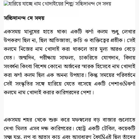
সচ্চিদানন্দ দে সদয়
একসময় মানুষের হাতে থাকা একটি ঝর্ণা কলম শুধু লেখার
উপকরণ ছিল না, ছিল আভিজাত্য, রুচি ও ব্যক্তিত্বের প্রতীক। সেই
কলমে নিজের নাম খোদাই করা থাকলে তার মূল্য আরও বেড়ে
যেত। জন্মদিন, পরীক্ষায় সাফল্য, চাকরিতে যোগদান, বিদায়
সংবর্ধনা কিংবা বিশেষ কোনো অর্জনের স্মারক হিসেবে নাম খোদাই
করা ঝর্ণা কলম ছিল এক অনন্য উপহার। কিন্তু সময়ের পরিবর্তনে
সেই সংস্কৃতির সঙ্গে হারিয়ে যেতে বসেছে একটি পেশাওÑঝর্ণা
কলমে নাম খোদাই করার কারিগরদের পেশা।
একসময় শহর থেকে শুরু করে মফস্বলের বড় বাজার গুলোতে
দেখা মিলত এসব দক্ষ কারিগরের। ছোট্ট একটি টেবিল, কয়েকটি
সূক্ষ্ম যন্ত্র, লুপ বা আতস কাচ এবং অসাধারণ ধৈর্যÑএই ছিল তাঁদের