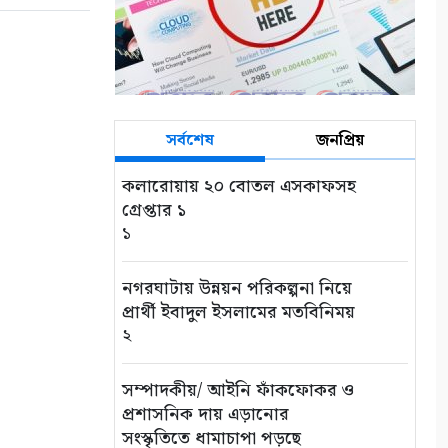
সর্বশেষ
জনপ্রিয়
কলারোয়ায় ২০ বোতল এসকাফসহ
গ্রেপ্তার ১
১
নগরঘাটায় উন্নয়ন পরিকল্পনা নিয়ে
প্রার্থী ইবাদুল ইসলামের মতবিনিময়
২
সম্পাদকীয়/ আইনি ফাঁকফোকর ও
প্রশাসনিক দায় এড়ানোর
সংস্কৃতিতে ধামাচাপা পড়ছে