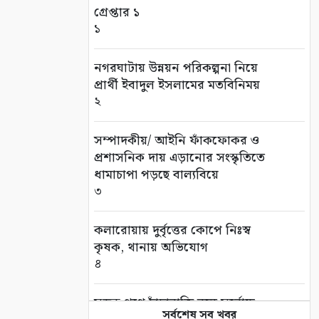
গ্রেপ্তার ১
১
নগরঘাটায় উন্নয়ন পরিকল্পনা নিয়ে
প্রার্থী ইবাদুল ইসলামের মতবিনিময়
২
সম্পাদকীয়/ আইনি ফাঁকফোকর ও
প্রশাসনিক দায় এড়ানোর সংস্কৃতিতে
ধামাচাপা পড়ছে বাল্যবিয়ে
৩
কলারোয়ায় দুর্বৃত্তের কোপে নিঃস্ব
কৃষক, থানায় অভিযোগ
৪
সড়ক পথে চাঁদাবাজি বন্ধে সর্বোচ্চ
সর্বশেষ সব খবর