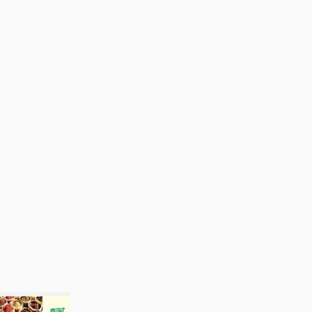
৭ আগস্ট: ন্যাশনাল লাইটহাউস ডে-
সমুদ্রপথের নীরব পথপ্রদর্শক
৯
শ্যামনগরে সিএনআরএসের জলবায়ু
সহনশীলতা বিষয়ক প্রকল্প সভা
১০