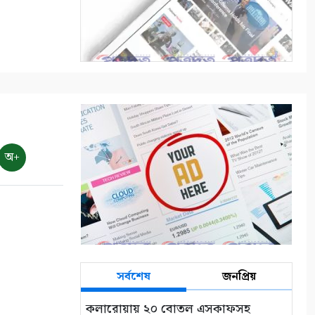
আশাশুনিতে পৃথক অভিযানে ৩
আসামি গ্রেপ্তার
৭
ভোমরা বন্দর দিয়ে দুই দিনে এলো
৭১২ মেট্রিক টন কাঁচা মরিচ
৮
অ+
৭ আগস্ট: ন্যাশনাল লাইটহাউস
ডে-সমুদ্রপথের নীরব পথপ্রদর্শক
৯
শ্যামনগরে সিএনআরএসের
জলবায়ু সহনশীলতা বিষয়ক প্রকল্প
সভা
সর্বশেষ
জনপ্রিয়
১০
কলারোয়ায় ২০ বোতল এসকাফসহ