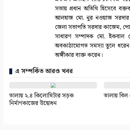
সভায় প্রধান অতিথি হিসেবে বক্তব্
আলহাজ মো. নুর নওয়াজ সরদার। অ
জেলা সভাপতি সরদার কাজেম, পো
সাধারণ সম্পাদক মো. ইকবাল হোস
অবকাঠামোগত সমস্যা তুলে ধরেন 
অঙ্গীকার ব্যক্ত করেন।
এ সম্পর্কিত আরও খবর
তালায় ২.৪ কিলোমিটার সড়ক
তালায় বিল 
নির্মাণকাজের উদ্বোধন