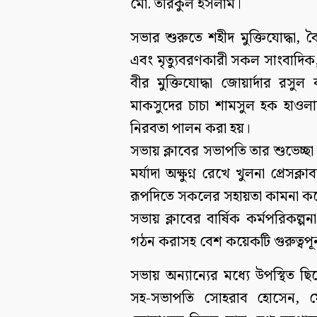
মো. তরিকুল ইসলাম।
সভার শুরুতে শহীদ মুক্তিযোদ্ধা, 
এবং মৃত্যুবরণকারী সকল সাংবাদিক
বীর মুক্তিযোদ্ধা জোয়ার্দার রসুল 
মাকসুদের চাচা শামসুল হক হাওলাদার
নিরবতা পালন করা হয়।
সভায় ক্লাবের সভাপতি তার শুভেচ্ছা 
মর্যাদা অক্ষুণ্ন রেখে খুলনা প্রেসক
রূপদিতে সকলের সহায়তা কামনা ক
সভায় ক্লাবের বার্ষিক কর্মপরিকল্পন
গঠন করাসহ বেশ কয়েকটি গুরুত্বপূর্ন 
সভায় অন্যান্যের মধ্যে উপস্থিত ছিল
সহ-সভাপতি সোহরাব হোসেন, ম