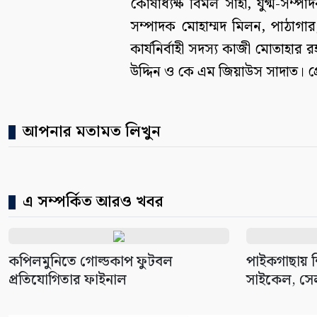
কোষাধ্যক্ষ বিমল সাহা, যুগ্ম-সম্প
সম্পাদক মোহাম্মদ মিলন, পাঠাগার,
কার্যনির্বাহী সদস্য কাজী মোতাহার
উদ্দিন ও কে এম জিয়াউস সাদাত। প্রে
আপনার মতামত লিখুন
এ সম্পর্কিত আরও খবর
কপিলমুনিতে গোল্ডকাপ ফুটবল
পাইকগাছায় শিক
প্রতিযোগিতার ফাইনাল
সাইকেল, সেল