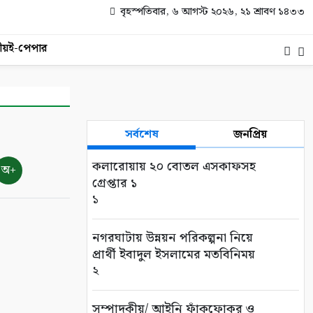
বৃহস্পতিবার, ৬ আগস্ট ২০২৬, ২১ শ্রাবণ ১৪৩৩
ীয়
ই-পেপার
সর্বশেষ
জনপ্রিয়
কলারোয়ায় ২০ বোতল এসকাফসহ
অ+
গ্রেপ্তার ১
১
নগরঘাটায় উন্নয়ন পরিকল্পনা নিয়ে
প্রার্থী ইবাদুল ইসলামের মতবিনিময়
২
সম্পাদকীয়/ আইনি ফাঁকফোকর ও