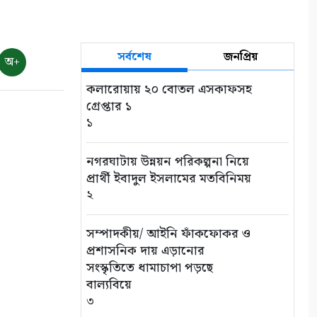
সর্বশেষ
জনপ্রিয়
অ+
কলারোয়ায় ২০ বোতল এসকাফসহ
গ্রেপ্তার ১
১
নগরঘাটায় উন্নয়ন পরিকল্পনা নিয়ে
প্রার্থী ইবাদুল ইসলামের মতবিনিময়
২
সম্পাদকীয়/ আইনি ফাঁকফোকর ও
প্রশাসনিক দায় এড়ানোর
সংস্কৃতিতে ধামাচাপা পড়ছে
বাল্যবিয়ে
৩