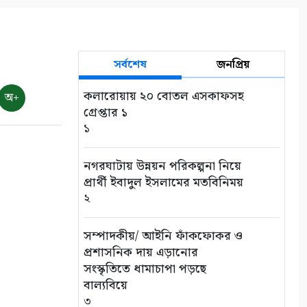
ভোমরা বন্দর দিয়ে দুই দিনে এলো
৭১২ মেট্রিক টন কাঁচা মরিচ
সর্বশেষ
জনপ্রিয়
৮
কলারোয়ায় ২০ বোতল এসকাফসহ
অ+
৭ আগস্ট: ন্যাশনাল লাইটহাউস
গ্রেপ্তার ১
ডে-সমুদ্রপথের নীরব পথপ্রদর্শক
১
৯
নগরঘাটায় উন্নয়ন পরিকল্পনা নিয়ে
শ্যামনগরে সিএনআরএসের
প্রার্থী ইবাদুল ইসলামের মতবিনিময়
জলবায়ু সহনশীলতা বিষয়ক প্রকল্প
২
সভা
১০
সম্পাদকীয়/ আইনি ফাঁকফোকর ও
প্রশাসনিক দায় এড়ানোর
সংস্কৃতিতে ধামাচাপা পড়ছে
বাল্যবিয়ে
৩