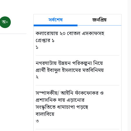
৭
ভোমরা বন্দর দিয়ে দুই দিনে এলো
সর্বশেষ
জনপ্রিয়
অ+
৭১২ মেট্রিক টন কাঁচা মরিচ
৮
কলারোয়ায় ২০ বোতল এসকাফসহ
গ্রেপ্তার ১
১
৭ আগস্ট: ন্যাশনাল লাইটহাউস
ডে-সমুদ্রপথের নীরব পথপ্রদর্শক
৯
নগরঘাটায় উন্নয়ন পরিকল্পনা নিয়ে
প্রার্থী ইবাদুল ইসলামের মতবিনিময়
২
শ্যামনগরে সিএনআরএসের
জলবায়ু সহনশীলতা বিষয়ক প্রকল্প
সভা
সম্পাদকীয়/ আইনি ফাঁকফোকর ও
১০
প্রশাসনিক দায় এড়ানোর
সংস্কৃতিতে ধামাচাপা পড়ছে
বাল্যবিয়ে
৩