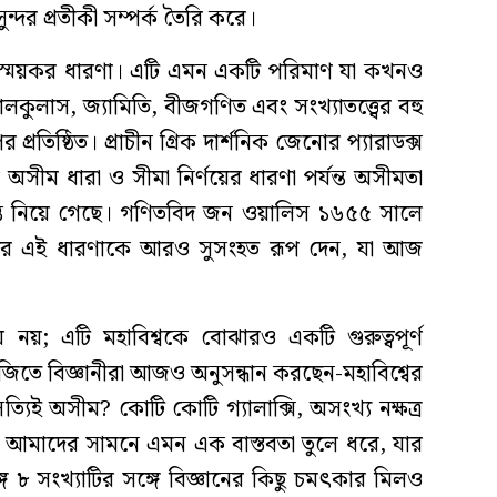
্দর প্রতীকী সম্পর্ক তৈরি করে।
্ময়কর ধারণা। এটি এমন একটি পরিমাণ যা কখনও
ালকুলাস, জ্যামিতি, বীজগণিত এবং সংখ্যাতত্ত্বের বহু
্রতিষ্ঠিত। প্রাচীন গ্রিক দার্শনিক জেনোর প্যারাডক্স
সীম ধারা ও সীমা নির্ণয়ের ধারণা পর্যন্ত অসীমতা
গন্তে নিয়ে গেছে। গণিতবিদ জন ওয়ালিস ১৬৫৫ সালে
করে এই ধারণাকে আরও সুসংহত রূপ দেন, যা আজ
নয়; এটি মহাবিশ্বকে বোঝারও একটি গুরুত্বপূর্ণ
জিতে বিজ্ঞানীরা আজও অনুসন্ধান করছেন-মহাবিশ্বের
িই অসীম? কোটি কোটি গ্যালাক্সি, অসংখ্য নক্ষত্র
ৃতি আমাদের সামনে এমন এক বাস্তবতা তুলে ধরে, যার
গে ৮ সংখ্যাটির সঙ্গে বিজ্ঞানের কিছু চমৎকার মিলও