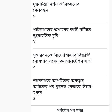
মুক্তচিন্তা, দর্শন ও বিজ্ঞানের
মেলবন্ধন
১
পাইকগাছায় শ্মশানের কালী মন্দিরে
দুঃসাহসিক চুরি
২
সুন্দরবনকে ‘বায়োস্ফিয়ার রিজার্ভ’
ঘোষণার লক্ষ্যে কনসালটেশন সভা
৩
শ্যামনগরে আপত্তিকর অবস্থায়
আটকের পর যুবদল নেতাকে উত্তম-
মধ্যম
৪
সর্বশেষ সব খবর