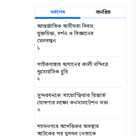
সর্বশেষ
জনপ্রিয়
আন্তর্জাতিক অসীমতা দিবস:
মুক্তচিন্তা, দর্শন ও বিজ্ঞানের
মেলবন্ধন
১
পাইকগাছায় শ্মশানের কালী মন্দিরে
দুঃসাহসিক চুরি
২
সুন্দরবনকে ‘বায়োস্ফিয়ার রিজার্ভ’
ঘোষণার লক্ষ্যে কনসালটেশন সভা
৩
শ্যামনগরে আপত্তিকর অবস্থায়
আটকের পর যুবদল নেতাকে