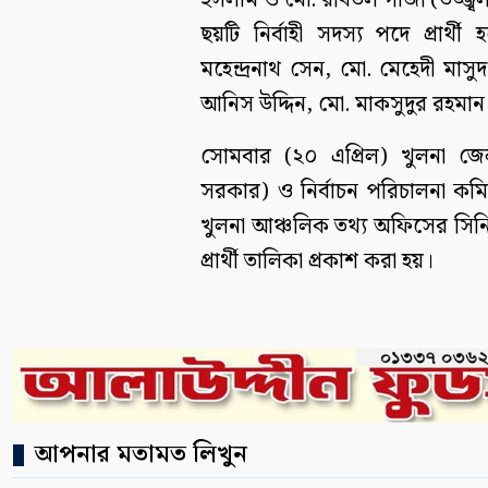
ইসলাম ও মো. রবিউল গাজী (উজ্জ্ব
ছয়টি নির্বাহী সদস্য পদে প্রার
মহেন্দ্রনাথ সেন, মো. মেহেদী মা
আনিস উদ্দিন, মো. মাকসুদুর রহমা
সোমবার (২০ এপ্রিল) খুলনা জেল
সরকার) ও নির্বাচন পরিচালনা কম
খুলনা আঞ্চলিক তথ্য অফিসের সিনিয়র ত
প্রার্থী তালিকা প্রকাশ করা হয়।
আপনার মতামত লিখুন