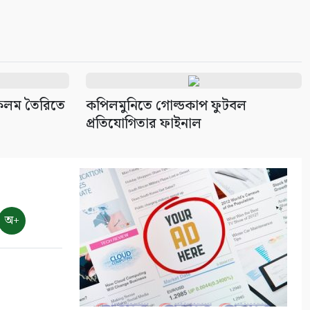
৯
বাংলাদেশের পর্যটনের
মহাপরিকল্পনা: আজকের উদ্যোগ,
আগামীর বাংলাদেশ
১০
ি কলম তৈরিতে
কপিলমুনিতে গোল্ডকাপ ফুটবল
প্রতিযোগিতার ফাইনাল
অ+