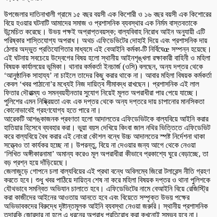
উপজেলার দাতিনাখালী গ্রামে ১৫ বছর বয়সী এক কিশোরী ও ১৬ বছর বয়সী এক কিশোরের
বিয়ে হওয়ার ঘটনাটি আমাদের সমাজ ও প্রশাসনিক ব্যবস্থার এক নির্মম বাস্তবতাকে
উন্মেচিত করেছে। উভয় পক্ষই অপ্রাপ্তবয়স্ক; বাল্যবিবাহ নিরোধ আইন অনুযায়ী এটি
পরিষ্কার শাস্তিযোগ্য অপরাধ। অথচ এফিডেভিটের দোহাই দিয়ে এবং প্রশাসনিক দায়
ঠেলার অদ্ভুত প্রতিযোগিতার মাধ্যমে এই বেআইনি কর্মকা-টি নির্বিঘেœ সম্পন্ন হয়েছে।
এই ঘটনায় সবচেয়ে উদ্বেগের বিষয় হলো স্থানীয় আইনশৃঙ্খলা রক্ষাকারী বাহিনী ও মহিলা
বিষয়ক কার্যালয়ের ভূমিকা। থানার কর্মকর্তা ইনচার্জ (ওসি) বলছেন, অন্য দপ্তর থেকে
‘আনুষ্ঠানিক সাহায্য’ না চাইলে তাদের কিছু করার থাকে না। আবার মহিলা বিষয়ক কর্মকর্তা
কেবল ‘খবর পাঠানো’র মধ্যেই নিজ দায়িত্ব সীমাবদ্ধ রাখছেন। প্রশাসনিক এই লাল
ফিতার দৌরাত্ম্য ও সমন্বয়হীনতার সুযোগ নিয়েই মূলত অপরাধীরা পার পেয়ে যাচ্ছে।
পুলিশের এমন নিষ্ক্রিয়তা এবং এক দপ্তর থেকে অন্য দপ্তরে দায় চাপানোর মানসিকতা
কোনোভাবেই গ্রহণযোগ্য হতে পারে না।
আরেকটি আশঙ্কাজনক প্রবণতা হলো আদালতের এফিডেভিটকে বাল্যবিয়ে আইনি করার
হাতিয়ার হিসেবে ব্যবহার করা। ভুয়া বয়স দেখিয়ে কিংবা জাল নথির ভিত্তিতে এফিডেভিট
করে বাল্যবিয়ে বৈধ করার এই নোংরা কৌশল বন্ধে উচ্চ আদালতের স্পষ্ট নির্দেশনা থাকা
সত্ত্বেও তা কার্যকর হচ্ছে না। উপরন্তু, বিয়ে না দেওয়ার জন্য আগে থেকে নেওয়া
‘লিখিত অঙ্গীকারনামা’ অমান্য করেও মূল অপরাধীরা কীভাবে প্রকাশ্যে ঘুরে বেড়াচ্ছে, তা
বড় প্রশ্ন হয়ে দাঁড়িয়েছে।
জেলাজুড়ে গোপনে চলা বাল্যবিয়ের এই প্রথা বন্ধে অবিলম্বে জিরো টলারেন্স নীতি গ্রহণ
করতে হবে। শুধু খবর পাঠিয়ে দায়িত্ব শেষ না করে মহিলা বিষয়ক দপ্তর ও থানা পুলিশকে
যৌথভাবে সমন্বিত অভিযান চালাতে হবে। এফিডেভিটের নামে বেআইনি বিয়ে রেজিস্ট্রি
করা কাজীদের আইনের আওতায় আনতে হবে এবং বিয়েতে সম্পৃক্ত উভয় পক্ষের
অভিভাবকদের বিরুদ্ধে দৃষ্টান্তমূলক আইনি ব্যবস্থা নেওয়া জরুরি। স্থানীয় প্রশাসনিক
তদারকি জোরদার না হলে এ ধরনের অপরাধ প্রতিরোধ করা কখনোই সম্ভব হবে না।