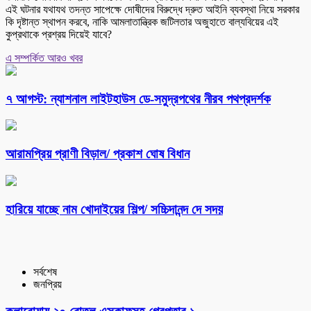
এই ঘটনার যথাযথ তদন্ত সাপেক্ষে দোষীদের বিরুদ্ধে দ্রুত আইনি ব্যবস্থা নিয়ে সরকার
কি দৃষ্টান্ত স্থাপন করবে, নাকি আমলাতান্ত্রিক জটিলতার অজুহাতে বাল্যবিয়ের এই
কুপ্রথাকে প্রশ্রয় দিয়েই যাবে?
এ সম্পর্কিত আরও খবর
৭ আগস্ট: ন্যাশনাল লাইটহাউস ডে-সমুদ্রপথের নীরব পথপ্রদর্শক
আরামপ্রিয় প্রাণী বিড়াল/ প্রকাশ ঘোষ বিধান
হারিয়ে যাচ্ছে নাম খোদাইয়ের শিল্প/ সচ্চিদানন্দ দে সদয়
সর্বশেষ
জনপ্রিয়