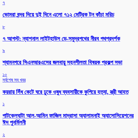
৭
ভোমরা বন্দর দিয়ে দুই দিনে এলো ৭১২ মেট্রিক টন কাঁচা মরিচ
৮
৭ আগস্ট: ন্যাশনাল লাইটহাউস ডে-সমুদ্রপথের নীরব পথপ্রদর্শক
৯
শ্যামনগরে সিএনআরএসের জলবায়ু সহনশীলতা বিষয়ক প্রকল্প সভা
১০
সর্বশেষ সব খবর
কয়রায় সিঁধ কেটে ঘরে ঢুকে ওষুধ ব্যবসায়ীকে কুপিয়ে হত্যা, স্ত্রী আহত
১
পাটকেলঘাটা আল-আমিন ফাজিল মাদ্রাসা অ্যালামনাই অ্যাসোসিয়েশনের
ঈদ পুনর্মিলনী
২