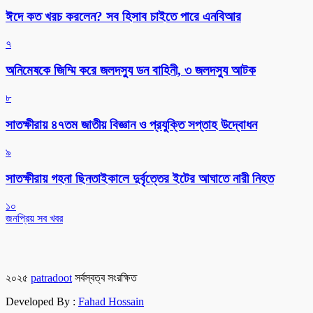
ঈদে কত খরচ করলেন? সব হিসাব চাইতে পারে এনবিআর
৭
অনিমেষকে জিম্মি করে জলদস্যু ডন বাহিনী, ৩ জলদস্যু আটক
৮
সাতক্ষীরায় ৪৭তম জাতীয় বিজ্ঞান ও প্রযুক্তি সপ্তাহ উদ্বোধন
৯
সাতক্ষীরায় গহনা ছিনতাইকালে দুর্বৃত্তের ইটের আঘাতে নারী নিহত
১০
জনপ্রিয় সব খবর
২০২৫
patradoot
সর্বস্বত্ব সংরক্ষিত
Developed By :
Fahad Hossain