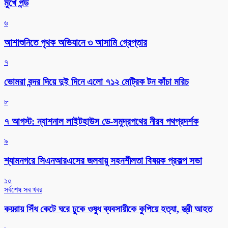
মুখে পন্ড
৬
আশাশুনিতে পৃথক অভিযানে ৩ আসামি গ্রেপ্তার
৭
ভোমরা বন্দর দিয়ে দুই দিনে এলো ৭১২ মেট্রিক টন কাঁচা মরিচ
৮
৭ আগস্ট: ন্যাশনাল লাইটহাউস ডে-সমুদ্রপথের নীরব পথপ্রদর্শক
৯
শ্যামনগরে সিএনআরএসের জলবায়ু সহনশীলতা বিষয়ক প্রকল্প সভা
১০
সর্বশেষ সব খবর
কয়রায় সিঁধ কেটে ঘরে ঢুকে ওষুধ ব্যবসায়ীকে কুপিয়ে হত্যা, স্ত্রী আহত