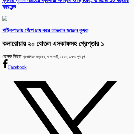
খুলনায় পুলিশ পরিচয়ে ব্যবসায়ী অপহরণ ও ছিনতাই: ৬ জনের ১০ বছরের
কারাদন্ড
পাইকগাছায় পেঁপে চাষ করে লাভবান হচ্ছেন কৃষক
কলারোয়ায় ২০ বোতল এসকাফসহ গ্রেপ্তার ১
ডেস্ক নিউজ
প্রকাশিত: শুক্রবার, ৭ আগস্ট, ২০২৬, ১:৫৩ পূর্বাহ্ণ
Facebook