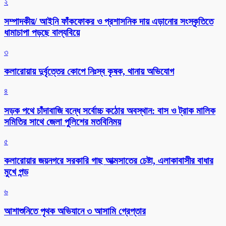
২
সম্পাদকীয়/ আইনি ফাঁকফোকর ও প্রশাসনিক দায় এড়ানোর সংস্কৃতিতে
ধামাচাপা পড়ছে বাল্যবিয়ে
৩
কলারোয়ায় দুর্বৃত্তের কোপে নিঃস্ব কৃষক, থানায় অভিযোগ
৪
সড়ক পথে চাঁদাবাজি বন্ধে সর্বোচ্চ কঠোর অবস্থান: বাস ও ট্রাক মালিক
সমিতির সাথে জেলা পুলিশের মতবিনিময়
৫
কলারোয়ার জয়নগরে সরকারি গাছ আত্মসাতের চেষ্টা, এলাকাবাসীর বাধার
মুখে পন্ড
৬
আশাশুনিতে পৃথক অভিযানে ৩ আসামি গ্রেপ্তার