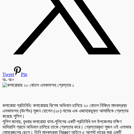
Tweet
Pin
অ-
অ+
কলারোয়া প্রতিনিধি: কলারোয়ায় বিশেষ অভিযান চালিয়ে ২০ বোতল নিষিদ্ধ মাদকদ্রব্য
এসকাফসহ (ঊংশঁভ) সুজন হোসেন (২৮) নামের এক এজাহারভুক্ত আসামিকে গ্রেপ্তার
করেছে পুলিশ।
পুলিশ জানায়, বুধবার কলারোয়া থানা-পুলিশের একটি প্রতিনিধি দল উপজেলার দক্ষিণ
ভাদিয়ালি গ্রামে অভিযান চালিয়ে তাকে গ্রেপ্তার করে। গ্রেপ্তারকৃত সুজন ওই এলাকার
মোমরেজুলের ছেলে। তিনি মাদকদ্রব্য নিয়ন্ত্রণ আইনে ৫ আগস্ট দায়ের করা একটি