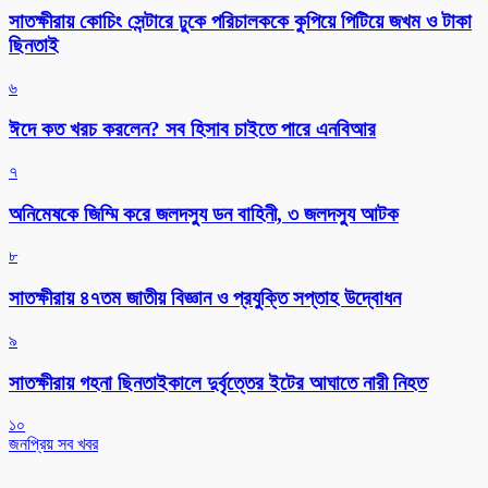
সাতক্ষীরায় কোচিং সেন্টারে ঢুকে পরিচালককে কুপিয়ে পিটিয়ে জখম ও টাকা
ছিনতাই
৬
ঈদে কত খরচ করলেন? সব হিসাব চাইতে পারে এনবিআর
৭
অনিমেষকে জিম্মি করে জলদস্যু ডন বাহিনী, ৩ জলদস্যু আটক
৮
সাতক্ষীরায় ৪৭তম জাতীয় বিজ্ঞান ও প্রযুক্তি সপ্তাহ উদ্বোধন
৯
সাতক্ষীরায় গহনা ছিনতাইকালে দুর্বৃত্তের ইটের আঘাতে নারী নিহত
১০
জনপ্রিয় সব খবর