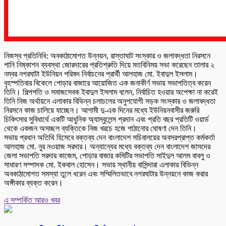
নিজস্ব প্রতিনিধি: অবকাঠামোগত উন্নয়ন, রাস্তাঘাট সংস্কার ও জলাবদ্ধতা নিরসনে
পানি নিষ্কাশন ব্যবস্থা জোরদারের প্রতিশ্রুতি দিয়ে মতবিনিময় সভা করেছেন তালার ২
নম্বর নগরঘাটা ইউনিয়ন পরিষদ নির্বাচনের প্রার্থী আলহাজ মো. ইবাদুল ইসলাম।
বৃহস্পতিবার বিকেলে পোড়ার বাজারে আয়োজিত এক জনাকীর্ণ সভায় সভাপতিত্ব করেন
তিনি। শিল্পপতি ও সমাজসেবক ইবাদুল ইসলাম বলেন, নির্বাচিত হওয়ার অপেক্ষা না করেই
তিনি নিজ অর্থায়নে এলাকার বিভিন্ন চলাচলের অনুপযোগী সড়ক সংস্কার ও জলাবদ্ধতা
নিরসনে কাজ চালিয়ে যাচ্ছেন। আগামী দু-এক দিনের মধ্যে ইউনিয়নবাসীর জরুরি
চিকিৎসার সুবিধার্থে একটি আধুনিক অ্যাম্বুলেন্স প্রদান এবং প্রতি বছর প্রতিটি ওয়ার্ড
থেকে একজন অসচ্ছল ব্যক্তিকে নিজ খরচে হজে পাঠানোর ঘোষণা দেন তিনি।
সভায় প্রধান অতিথি হিসেবে বক্তব্য দেন বাংলাদেশ সচিবালয়ের অবসরপ্রাপ্ত কর্মকর্তা
আলহাজ মো. নুর নওয়াজ সরদার। অন্যান্যের মধ্যে বক্তব্য দেন বাংলাদেশ জাসদের
জেলা সভাপতি সরদার কাজেম, পোড়ার বাজার কমিটির সভাপতি সাইদুল আলম বাবলু ও
সাধারণ সম্পাদক মো. ইকবাল হোসেন। সভায় স্থানীয় বাসিন্দারা এলাকার বিভিন্ন
অবকাঠামোগত সমস্যা তুলে ধরেন এবং সম্মিলিতভাবে নগরঘাটার উন্নয়নে কাজ করার
অঙ্গীকার ব্যক্ত করেন।
এ সম্পর্কিত আরও খবর