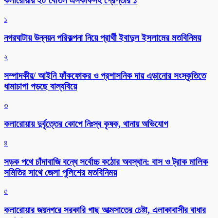
কলারোয়ায় ২০ বোতল এসকাফসহ গ্রেপ্তার ১
১
নগরঘাটায় উন্নয়ন পরিকল্পনা নিয়ে প্রার্থী ইবাদুল ইসলামের মতবিনিময়
২
সম্পাদকীয়/ আইনি ফাঁকফোকর ও প্রশাসনিক দায় এড়ানোর সংস্কৃতিতে
ধামাচাপা পড়ছে বাল্যবিয়ে
৩
কলারোয়ায় দুর্বৃত্তের কোপে নিঃস্ব কৃষক, থানায় অভিযোগ
৪
সড়ক পথে চাঁদাবাজি বন্ধে সর্বোচ্চ কঠোর অবস্থান: বাস ও ট্রাক মালিক
সমিতির সাথে জেলা পুলিশের মতবিনিময়
৫
কলারোয়ার জয়নগরে সরকারি গাছ আত্মসাতের চেষ্টা, এলাকাবাসীর বাধার