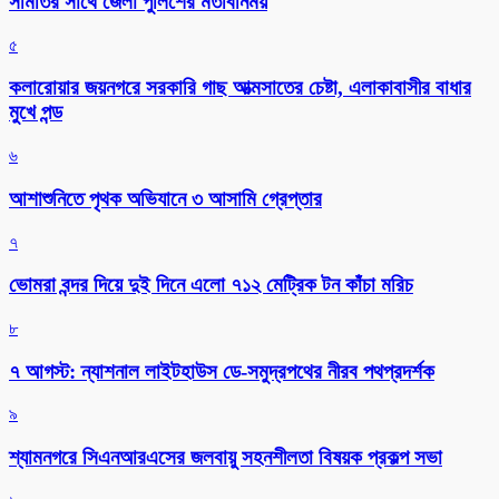
সমিতির সাথে জেলা পুলিশের মতবিনিময়
৫
কলারোয়ার জয়নগরে সরকারি গাছ আত্মসাতের চেষ্টা, এলাকাবাসীর বাধার
মুখে পন্ড
৬
আশাশুনিতে পৃথক অভিযানে ৩ আসামি গ্রেপ্তার
৭
ভোমরা বন্দর দিয়ে দুই দিনে এলো ৭১২ মেট্রিক টন কাঁচা মরিচ
৮
৭ আগস্ট: ন্যাশনাল লাইটহাউস ডে-সমুদ্রপথের নীরব পথপ্রদর্শক
৯
শ্যামনগরে সিএনআরএসের জলবায়ু সহনশীলতা বিষয়ক প্রকল্প সভা