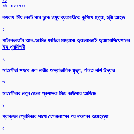
১০
সর্বশেষ সব খবর
কয়রায় সিঁধ কেটে ঘরে ঢুকে ওষুধ ব্যবসায়ীকে কুপিয়ে হত্যা, স্ত্রী আহত
১
পাটকেলঘাটা আল-আমিন ফাজিল মাদ্রাসা অ্যালামনাই অ্যাসোসিয়েশনের
ঈদ পুনর্মিলনী
২
সাতক্ষীরা শহরে এক নারীর অস্বাভাবিক মৃত্যু, গলিত লাশ উদ্ধার
৩
সাতক্ষীরার নতুন জেলা প্রশাসক মিজ কাউসার আজিজ
৪
প্রাক্তন প্রেমিকার সাথে ফোনালাপের পর তরুনের আত্মহত্যা
৫