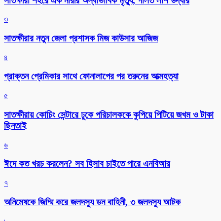
সাতক্ষীরা শহরে এক নারীর অস্বাভাবিক মৃত্যু, গলিত লাশ উদ্ধার
৩
সাতক্ষীরার নতুন জেলা প্রশাসক মিজ কাউসার আজিজ
৪
প্রাক্তন প্রেমিকার সাথে ফোনালাপের পর তরুনের আত্মহত্যা
৫
সাতক্ষীরায় কোচিং সেন্টারে ঢুকে পরিচালককে কুপিয়ে পিটিয়ে জখম ও টাকা
ছিনতাই
৬
ঈদে কত খরচ করলেন? সব হিসাব চাইতে পারে এনবিআর
৭
অনিমেষকে জিম্মি করে জলদস্যু ডন বাহিনী, ৩ জলদস্যু আটক