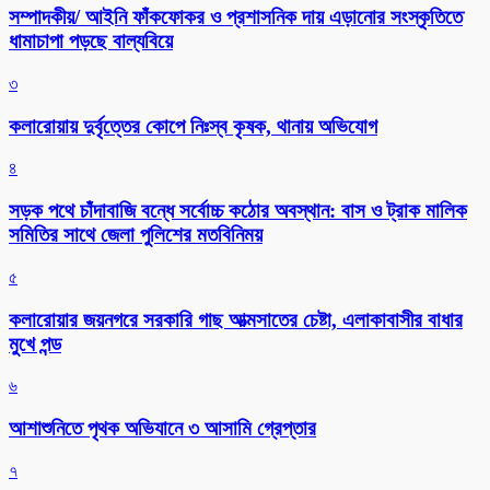
সম্পাদকীয়/ আইনি ফাঁকফোকর ও প্রশাসনিক দায় এড়ানোর সংস্কৃতিতে
ধামাচাপা পড়ছে বাল্যবিয়ে
৩
কলারোয়ায় দুর্বৃত্তের কোপে নিঃস্ব কৃষক, থানায় অভিযোগ
৪
সড়ক পথে চাঁদাবাজি বন্ধে সর্বোচ্চ কঠোর অবস্থান: বাস ও ট্রাক মালিক
সমিতির সাথে জেলা পুলিশের মতবিনিময়
৫
কলারোয়ার জয়নগরে সরকারি গাছ আত্মসাতের চেষ্টা, এলাকাবাসীর বাধার
মুখে পন্ড
৬
আশাশুনিতে পৃথক অভিযানে ৩ আসামি গ্রেপ্তার
৭