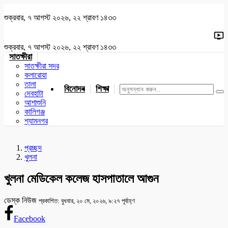
শুক্রবার, ৭ আগস্ট ২০২৬, ২২ শ্রাবণ ১৪৩৩
শুক্রবার, ৭ আগস্ট ২০২৬, ২২ শ্রাবণ ১৪৩৩
সাতক্ষীরা
সাতক্ষীরা সদর
কলারোয়া
তালা
বিনোদন
শিক্ষা
খেলাধুলা
জাতীয়
খুলনা
যশোর
দেবহাটা
আশাশুনি
কালিগঞ্জ
শ্যামনগর
প্রচ্ছদ
খুলনা
খুলনা মেডিকেল কলেজ হাসপাতালে আগুন
ডেস্ক নিউজ
প্রকাশিত: বুধবার, ২০ মে, ২০২৬, ৯:২৭ পূর্বাহ্ণ
Facebook