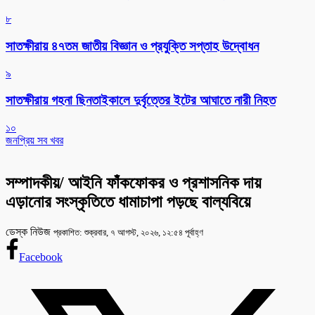
৮
সাতক্ষীরায় ৪৭তম জাতীয় বিজ্ঞান ও প্রযুক্তি সপ্তাহ উদ্বোধন
৯
সাতক্ষীরায় গহনা ছিনতাইকালে দুর্বৃত্তের ইটের আঘাতে নারী নিহত
১০
জনপ্রিয় সব খবর
সম্পাদকীয়/ আইনি ফাঁকফোকর ও প্রশাসনিক দায়
এড়ানোর সংস্কৃতিতে ধামাচাপা পড়ছে বাল্যবিয়ে
ডেস্ক নিউজ
প্রকাশিত: শুক্রবার, ৭ আগস্ট, ২০২৬, ১২:৫৪ পূর্বাহ্ণ
Facebook