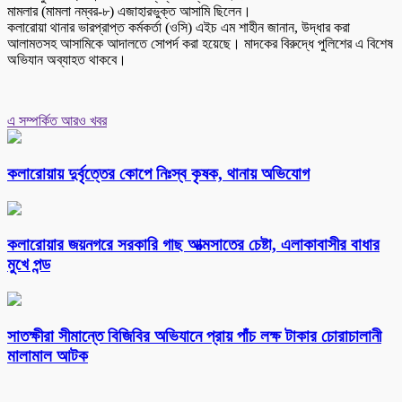
মামলার (মামলা নম্বর-৮) এজাহারভুক্ত আসামি ছিলেন।
কলারোয়া থানার ভারপ্রাপ্ত কর্মকর্তা (ওসি) এইচ এম শাহীন জানান, উদ্ধার করা
আলামতসহ আসামিকে আদালতে সোপর্দ করা হয়েছে। মাদকের বিরুদ্ধে পুলিশের এ বিশেষ
অভিযান অব্যাহত থাকবে।
এ সম্পর্কিত আরও খবর
কলারোয়ায় দুর্বৃত্তের কোপে নিঃস্ব কৃষক, থানায় অভিযোগ
কলারোয়ার জয়নগরে সরকারি গাছ আত্মসাতের চেষ্টা, এলাকাবাসীর বাধার
মুখে পন্ড
সাতক্ষীরা সীমান্তে বিজিবির অভিযানে প্রায় পাঁচ লক্ষ টাকার চোরাচালানী
মালামাল আটক