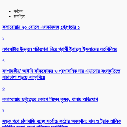
সর্বশেষ
জনপ্রিয়
কলারোয়ায় ২০ বোতল এসকাফসহ গ্রেপ্তার ১
১
নগরঘাটায় উন্নয়ন পরিকল্পনা নিয়ে প্রার্থী ইবাদুল ইসলামের মতবিনিময়
২
সম্পাদকীয়/ আইনি ফাঁকফোকর ও প্রশাসনিক দায় এড়ানোর সংস্কৃতিতে
ধামাচাপা পড়ছে বাল্যবিয়ে
৩
কলারোয়ায় দুর্বৃত্তের কোপে নিঃস্ব কৃষক, থানায় অভিযোগ
৪
সড়ক পথে চাঁদাবাজি বন্ধে সর্বোচ্চ কঠোর অবস্থান: বাস ও ট্রাক মালিক