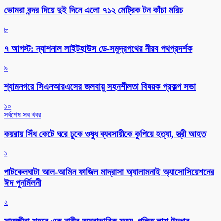
ভোমরা বন্দর দিয়ে দুই দিনে এলো ৭১২ মেট্রিক টন কাঁচা মরিচ
৮
৭ আগস্ট: ন্যাশনাল লাইটহাউস ডে-সমুদ্রপথের নীরব পথপ্রদর্শক
৯
শ্যামনগরে সিএনআরএসের জলবায়ু সহনশীলতা বিষয়ক প্রকল্প সভা
১০
সর্বশেষ সব খবর
কয়রায় সিঁধ কেটে ঘরে ঢুকে ওষুধ ব্যবসায়ীকে কুপিয়ে হত্যা, স্ত্রী আহত
১
পাটকেলঘাটা আল-আমিন ফাজিল মাদ্রাসা অ্যালামনাই অ্যাসোসিয়েশনের
ঈদ পুনর্মিলনী
২