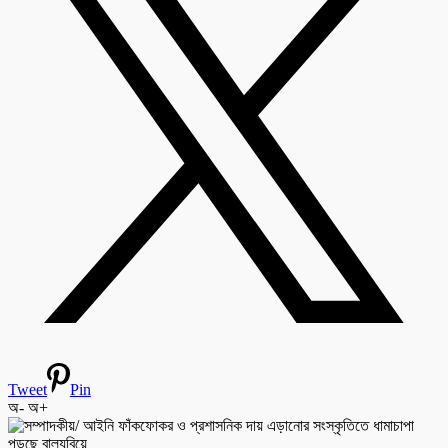
Tweet
Pin
অ-
অ+