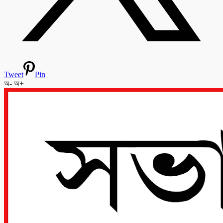
Tweet
Pin
অ-
অ+