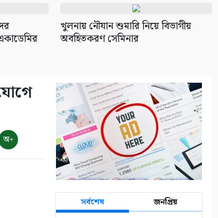
দের
খুলনায় নৌযান শুমারি নিয়ে বিভাগীয়
 একাডেমির
অবহিতকরণ সেমিনার
িযোগে
অ+
সর্বশেষ
জনপ্রিয়