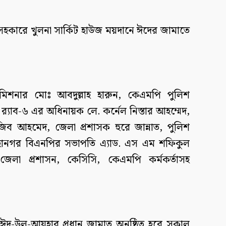
দা সহকারে খুলনা সার্কিট হাউজ ময়দানে ঈদের জামাতে
মিশনার মোঃ আবদুল্লাহ হারুন, কেএমপি পুলিশ
র‌্যাব-৬ এর অধিনায়ক লে. কর্নেল নিস্তার আহম্মেদ,
 রাজিব আহমেদ, জেলা প্রশাসক হুরে জান্নাত, পুলিশ
মহানগর বিএনপির সভাপতি এ্যাড. এস এম শফিকুল
েলা প্রশাসন, কেসিসি, কেএমপি কর্মকর্তাসহ
ঠে ঈদ-উল-আযহার প্রধান জামাত অনুষ্ঠিত হবে সকাল