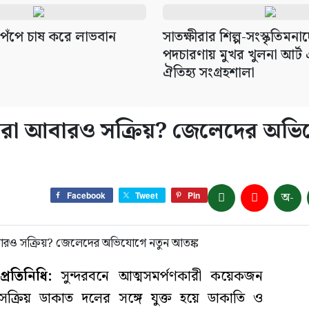
েঁপে চাষ করে লাভবান
সাতক্ষীরার শিল্প-সংস্কৃতিমনা
পদচারণায় মুখর খুলনা আর্ট
ঐতিহ্য সংগ্রহশালা
স্যুরা আবারও সক্রিয়? জেলেদের অভ
অ-
Facebook
Tweet
Pin
রতিনিধি:
সুন্দরবনে আত্মসমর্পণকারী কয়েকজন
সক্রিয় ডাকাত দলের সঙ্গে যুক্ত হয়ে ডাকাতি ও