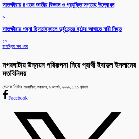
সাতক্ষীরায় ৪৭তম জাতীয় বিজ্ঞান ও প্রযুক্তি সপ্তাহ উদ্বোধন
৯
সাতক্ষীরায় গহনা ছিনতাইকালে দুর্বৃত্তের ইটের আঘাতে নারী নিহত
১০
জনপ্রিয় সব খবর
নগরঘাটায় উন্নয়ন পরিকল্পনা নিয়ে প্রার্থী ইবাদুল ইসলামের
মতবিনিময়
ডেস্ক নিউজ
প্রকাশিত: শুক্রবার, ৭ আগস্ট, ২০২৬, ১:৫১ পূর্বাহ্ণ
Facebook