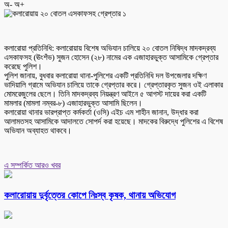
অ-
অ+
কলারোয়া প্রতিনিধি: কলারোয়ায় বিশেষ অভিযান চালিয়ে ২০ বোতল নিষিদ্ধ মাদকদ্রব্য
এসকাফসহ (ঊংশঁভ) সুজন হোসেন (২৮) নামের এক এজাহারভুক্ত আসামিকে গ্রেপ্তার
করেছে পুলিশ।
পুলিশ জানায়, বুধবার কলারোয়া থানা-পুলিশের একটি প্রতিনিধি দল উপজেলার দক্ষিণ
ভাদিয়ালি গ্রামে অভিযান চালিয়ে তাকে গ্রেপ্তার করে। গ্রেপ্তারকৃত সুজন ওই এলাকার
মোমরেজুলের ছেলে। তিনি মাদকদ্রব্য নিয়ন্ত্রণ আইনে ৫ আগস্ট দায়ের করা একটি
মামলার (মামলা নম্বর-৮) এজাহারভুক্ত আসামি ছিলেন।
কলারোয়া থানার ভারপ্রাপ্ত কর্মকর্তা (ওসি) এইচ এম শাহীন জানান, উদ্ধার করা
আলামতসহ আসামিকে আদালতে সোপর্দ করা হয়েছে। মাদকের বিরুদ্ধে পুলিশের এ বিশেষ
অভিযান অব্যাহত থাকবে।
এ সম্পর্কিত আরও খবর
কলারোয়ায় দুর্বৃত্তের কোপে নিঃস্ব কৃষক, থানায় অভিযোগ