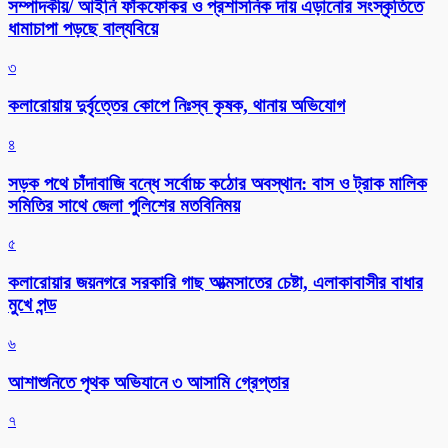
সম্পাদকীয়/ আইনি ফাঁকফোকর ও প্রশাসনিক দায় এড়ানোর সংস্কৃতিতে
ধামাচাপা পড়ছে বাল্যবিয়ে
৩
কলারোয়ায় দুর্বৃত্তের কোপে নিঃস্ব কৃষক, থানায় অভিযোগ
৪
সড়ক পথে চাঁদাবাজি বন্ধে সর্বোচ্চ কঠোর অবস্থান: বাস ও ট্রাক মালিক
সমিতির সাথে জেলা পুলিশের মতবিনিময়
৫
কলারোয়ার জয়নগরে সরকারি গাছ আত্মসাতের চেষ্টা, এলাকাবাসীর বাধার
মুখে পন্ড
৬
আশাশুনিতে পৃথক অভিযানে ৩ আসামি গ্রেপ্তার
৭