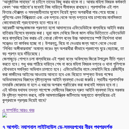
‘আনুষ্ঠানিক সাহায্য’ না চাইলে তাদের কিছু করার থাকে না। আবার মহিলা বিষয়ক কর্মকর্তা
কেবল ‘খবর পাঠানো’র মধ্যেই নিজ দায়িত্ব সীমাবদ্ধ রাখছেন। প্রশাসনিক এই লাল
ফিতার দৌরাত্ম্য ও সমন্বয়হীনতার সুযোগ নিয়েই মূলত অপরাধীরা পার পেয়ে যাচ্ছে।
পুলিশের এমন নিষ্ক্রিয়তা এবং এক দপ্তর থেকে অন্য দপ্তরে দায় চাপানোর মানসিকতা
কোনোভাবেই গ্রহণযোগ্য হতে পারে না।
আরেকটি আশঙ্কাজনক প্রবণতা হলো আদালতের এফিডেভিটকে বাল্যবিয়ে আইনি করার
হাতিয়ার হিসেবে ব্যবহার করা। ভুয়া বয়স দেখিয়ে কিংবা জাল নথির ভিত্তিতে এফিডেভিট
করে বাল্যবিয়ে বৈধ করার এই নোংরা কৌশল বন্ধে উচ্চ আদালতের স্পষ্ট নির্দেশনা থাকা
সত্ত্বেও তা কার্যকর হচ্ছে না। উপরন্তু, বিয়ে না দেওয়ার জন্য আগে থেকে নেওয়া
‘লিখিত অঙ্গীকারনামা’ অমান্য করেও মূল অপরাধীরা কীভাবে প্রকাশ্যে ঘুরে বেড়াচ্ছে, তা
বড় প্রশ্ন হয়ে দাঁড়িয়েছে।
জেলাজুড়ে গোপনে চলা বাল্যবিয়ের এই প্রথা বন্ধে অবিলম্বে জিরো টলারেন্স নীতি গ্রহণ
করতে হবে। শুধু খবর পাঠিয়ে দায়িত্ব শেষ না করে মহিলা বিষয়ক দপ্তর ও থানা পুলিশকে
যৌথভাবে সমন্বিত অভিযান চালাতে হবে। এফিডেভিটের নামে বেআইনি বিয়ে রেজিস্ট্রি
করা কাজীদের আইনের আওতায় আনতে হবে এবং বিয়েতে সম্পৃক্ত উভয় পক্ষের
অভিভাবকদের বিরুদ্ধে দৃষ্টান্তমূলক আইনি ব্যবস্থা নেওয়া জরুরি। স্থানীয় প্রশাসনিক
তদারকি জোরদার না হলে এ ধরনের অপরাধ প্রতিরোধ করা কখনোই সম্ভব হবে না।
এই ঘটনার যথাযথ তদন্ত সাপেক্ষে দোষীদের বিরুদ্ধে দ্রুত আইনি ব্যবস্থা নিয়ে সরকার
কি দৃষ্টান্ত স্থাপন করবে, নাকি আমলাতান্ত্রিক জটিলতার অজুহাতে বাল্যবিয়ের এই
কুপ্রথাকে প্রশ্রয় দিয়েই যাবে?
এ সম্পর্কিত আরও খবর
৭ আগস্ট: ন্যাশনাল লাইটহাউস ডে-সমুদ্রপথের নীরব পথপ্রদর্শক