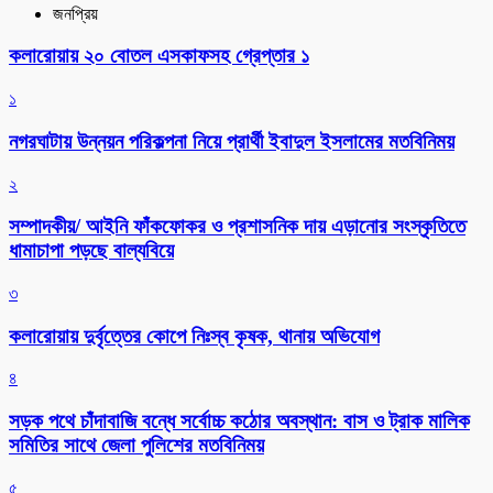
জনপ্রিয়
কলারোয়ায় ২০ বোতল এসকাফসহ গ্রেপ্তার ১
১
নগরঘাটায় উন্নয়ন পরিকল্পনা নিয়ে প্রার্থী ইবাদুল ইসলামের মতবিনিময়
২
সম্পাদকীয়/ আইনি ফাঁকফোকর ও প্রশাসনিক দায় এড়ানোর সংস্কৃতিতে
ধামাচাপা পড়ছে বাল্যবিয়ে
৩
কলারোয়ায় দুর্বৃত্তের কোপে নিঃস্ব কৃষক, থানায় অভিযোগ
৪
সড়ক পথে চাঁদাবাজি বন্ধে সর্বোচ্চ কঠোর অবস্থান: বাস ও ট্রাক মালিক
সমিতির সাথে জেলা পুলিশের মতবিনিময়
৫