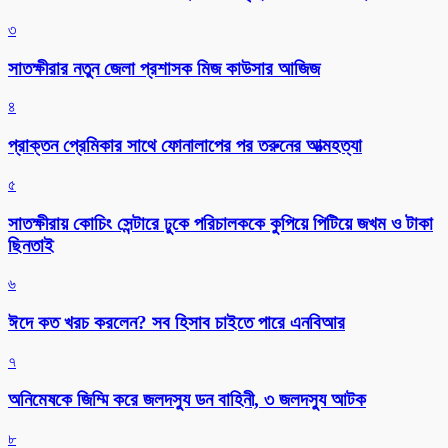
৩
সাতক্ষীরার নতুন জেলা প্রশাসক মিজ কাউসার আজিজ
৪
প্রাক্তন প্রেমিকার সাথে ফোনালাপের পর তরুনের আত্মহত্যা
৫
সাতক্ষীরায় কোচিং সেন্টারে ঢুকে পরিচালককে কুপিয়ে পিটিয়ে জখম ও টাকা
ছিনতাই
৬
ঈদে কত খরচ করলেন? সব হিসাব চাইতে পারে এনবিআর
৭
অনিমেষকে জিম্মি করে জলদস্যু ডন বাহিনী, ৩ জলদস্যু আটক
৮