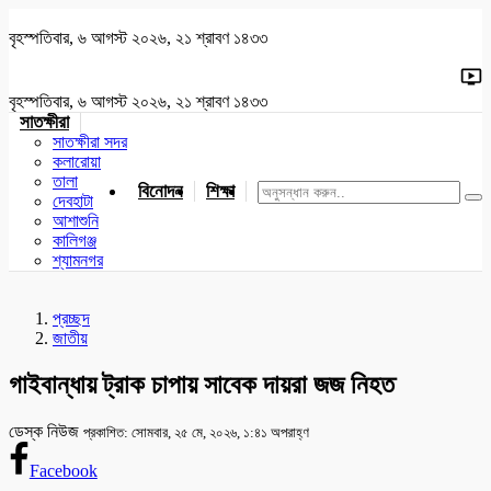
বৃহস্পতিবার, ৬ আগস্ট ২০২৬, ২১ শ্রাবণ ১৪৩৩
বৃহস্পতিবার, ৬ আগস্ট ২০২৬, ২১ শ্রাবণ ১৪৩৩
সাতক্ষীরা
সাতক্ষীরা সদর
কলারোয়া
তালা
বিনোদন
শিক্ষা
খেলাধুলা
জাতীয়
খুলনা
যশোর
দেবহাটা
আশাশুনি
কালিগঞ্জ
শ্যামনগর
প্রচ্ছদ
জাতীয়
গাইবান্ধায় ট্রাক চাপায় সাবেক দায়রা জজ নিহত
ডেস্ক নিউজ
প্রকাশিত: সোমবার, ২৫ মে, ২০২৬, ১:৪১ অপরাহ্ণ
Facebook