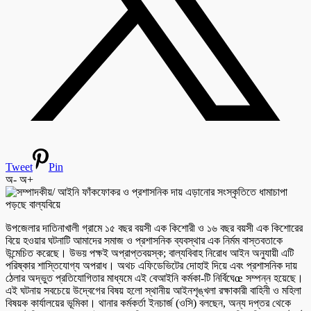
Tweet
Pin
অ-
অ+
উপজেলার দাতিনাখালী গ্রামে ১৫ বছর বয়সী এক কিশোরী ও ১৬ বছর বয়সী এক কিশোরের
বিয়ে হওয়ার ঘটনাটি আমাদের সমাজ ও প্রশাসনিক ব্যবস্থার এক নির্মম বাস্তবতাকে
উন্মেচিত করেছে। উভয় পক্ষই অপ্রাপ্তবয়স্ক; বাল্যবিবাহ নিরোধ আইন অনুযায়ী এটি
পরিষ্কার শাস্তিযোগ্য অপরাধ। অথচ এফিডেভিটের দোহাই দিয়ে এবং প্রশাসনিক দায়
ঠেলার অদ্ভুত প্রতিযোগিতার মাধ্যমে এই বেআইনি কর্মকা-টি নির্বিঘেœ সম্পন্ন হয়েছে।
এই ঘটনায় সবচেয়ে উদ্বেগের বিষয় হলো স্থানীয় আইনশৃঙ্খলা রক্ষাকারী বাহিনী ও মহিলা
বিষয়ক কার্যালয়ের ভূমিকা। থানার কর্মকর্তা ইনচার্জ (ওসি) বলছেন, অন্য দপ্তর থেকে