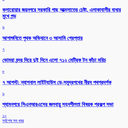
কলারোয়ার জয়নগরে সরকারি গাছ আত্মসাতের চেষ্টা, এলাকাবাসীর বাধার
মুখে পন্ড
৬
আশাশুনিতে পৃথক অভিযানে ৩ আসামি গ্রেপ্তার
৭
ভোমরা বন্দর দিয়ে দুই দিনে এলো ৭১২ মেট্রিক টন কাঁচা মরিচ
৮
৭ আগস্ট: ন্যাশনাল লাইটহাউস ডে-সমুদ্রপথের নীরব পথপ্রদর্শক
৯
শ্যামনগরে সিএনআরএসের জলবায়ু সহনশীলতা বিষয়ক প্রকল্প সভা
১০
সর্বশেষ সব খবর