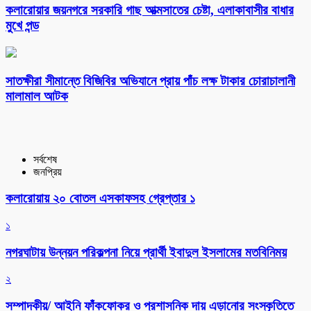
কলারোয়ার জয়নগরে সরকারি গাছ আত্মসাতের চেষ্টা, এলাকাবাসীর বাধার
মুখে পন্ড
সাতক্ষীরা সীমান্তে বিজিবির অভিযানে প্রায় পাঁচ লক্ষ টাকার চোরাচালানী
মালামাল আটক
সর্বশেষ
জনপ্রিয়
কলারোয়ায় ২০ বোতল এসকাফসহ গ্রেপ্তার ১
১
নগরঘাটায় উন্নয়ন পরিকল্পনা নিয়ে প্রার্থী ইবাদুল ইসলামের মতবিনিময়
২
সম্পাদকীয়/ আইনি ফাঁকফোকর ও প্রশাসনিক দায় এড়ানোর সংস্কৃতিতে