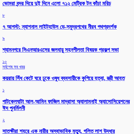
ভোমরা বন্দর দিয়ে দুই দিনে এলো ৭১২ মেট্রিক টন কাঁচা মরিচ
৮
৭ আগস্ট: ন্যাশনাল লাইটহাউস ডে-সমুদ্রপথের নীরব পথপ্রদর্শক
৯
শ্যামনগরে সিএনআরএসের জলবায়ু সহনশীলতা বিষয়ক প্রকল্প সভা
১০
সর্বশেষ সব খবর
কয়রায় সিঁধ কেটে ঘরে ঢুকে ওষুধ ব্যবসায়ীকে কুপিয়ে হত্যা, স্ত্রী আহত
১
পাটকেলঘাটা আল-আমিন ফাজিল মাদ্রাসা অ্যালামনাই অ্যাসোসিয়েশনের
ঈদ পুনর্মিলনী
২
সাতক্ষীরা শহরে এক নারীর অস্বাভাবিক মৃত্যু, গলিত লাশ উদ্ধার