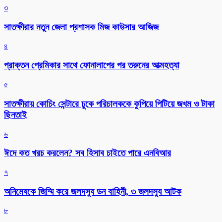
৩
সাতক্ষীরার নতুন জেলা প্রশাসক মিজ কাউসার আজিজ
৪
প্রাক্তন প্রেমিকার সাথে ফোনালাপের পর তরুনের আত্মহত্যা
৫
সাতক্ষীরায় কোচিং সেন্টারে ঢুকে পরিচালককে কুপিয়ে পিটিয়ে জখম ও টাকা
ছিনতাই
৬
ঈদে কত খরচ করলেন? সব হিসাব চাইতে পারে এনবিআর
৭
অনিমেষকে জিম্মি করে জলদস্যু ডন বাহিনী, ৩ জলদস্যু আটক
৮