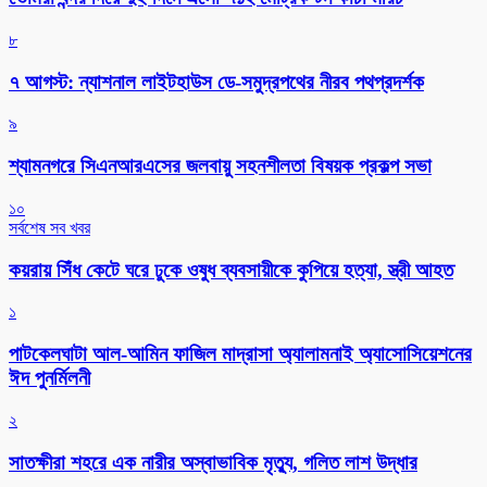
৮
৭ আগস্ট: ন্যাশনাল লাইটহাউস ডে-সমুদ্রপথের নীরব পথপ্রদর্শক
৯
শ্যামনগরে সিএনআরএসের জলবায়ু সহনশীলতা বিষয়ক প্রকল্প সভা
১০
সর্বশেষ সব খবর
কয়রায় সিঁধ কেটে ঘরে ঢুকে ওষুধ ব্যবসায়ীকে কুপিয়ে হত্যা, স্ত্রী আহত
১
পাটকেলঘাটা আল-আমিন ফাজিল মাদ্রাসা অ্যালামনাই অ্যাসোসিয়েশনের
ঈদ পুনর্মিলনী
২
সাতক্ষীরা শহরে এক নারীর অস্বাভাবিক মৃত্যু, গলিত লাশ উদ্ধার