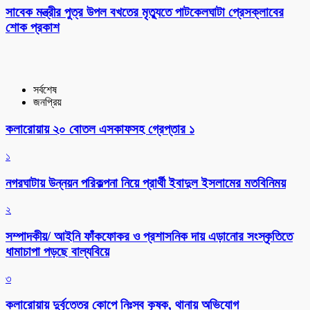
সাবেক মন্ত্রীর পুত্র উপল বখতের মৃত্যুতে পাটকেলঘাটা প্রেসক্লাবের
শোক প্রকাশ
সর্বশেষ
জনপ্রিয়
কলারোয়ায় ২০ বোতল এসকাফসহ গ্রেপ্তার ১
১
নগরঘাটায় উন্নয়ন পরিকল্পনা নিয়ে প্রার্থী ইবাদুল ইসলামের মতবিনিময়
২
সম্পাদকীয়/ আইনি ফাঁকফোকর ও প্রশাসনিক দায় এড়ানোর সংস্কৃতিতে
ধামাচাপা পড়ছে বাল্যবিয়ে
৩
কলারোয়ায় দুর্বৃত্তের কোপে নিঃস্ব কৃষক, থানায় অভিযোগ