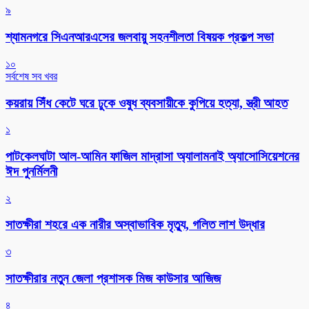
৯
শ্যামনগরে সিএনআরএসের জলবায়ু সহনশীলতা বিষয়ক প্রকল্প সভা
১০
সর্বশেষ সব খবর
কয়রায় সিঁধ কেটে ঘরে ঢুকে ওষুধ ব্যবসায়ীকে কুপিয়ে হত্যা, স্ত্রী আহত
১
পাটকেলঘাটা আল-আমিন ফাজিল মাদ্রাসা অ্যালামনাই অ্যাসোসিয়েশনের
ঈদ পুনর্মিলনী
২
সাতক্ষীরা শহরে এক নারীর অস্বাভাবিক মৃত্যু, গলিত লাশ উদ্ধার
৩
সাতক্ষীরার নতুন জেলা প্রশাসক মিজ কাউসার আজিজ
৪