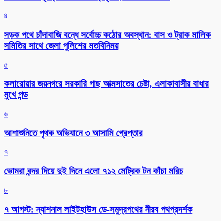
৪
সড়ক পথে চাঁদাবাজি বন্ধে সর্বোচ্চ কঠোর অবস্থান: বাস ও ট্রাক মালিক
সমিতির সাথে জেলা পুলিশের মতবিনিময়
৫
কলারোয়ার জয়নগরে সরকারি গাছ আত্মসাতের চেষ্টা, এলাকাবাসীর বাধার
মুখে পন্ড
৬
আশাশুনিতে পৃথক অভিযানে ৩ আসামি গ্রেপ্তার
৭
ভোমরা বন্দর দিয়ে দুই দিনে এলো ৭১২ মেট্রিক টন কাঁচা মরিচ
৮
৭ আগস্ট: ন্যাশনাল লাইটহাউস ডে-সমুদ্রপথের নীরব পথপ্রদর্শক