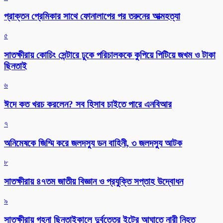
প্রাক্তন প্রেমিকার সাথে ফোনালাপের পর তরুনের আত্মহত্যা
৫
সাতক্ষীরায় কোচিং সেন্টারে ঢুকে পরিচালককে কুপিয়ে পিটিয়ে জখম ও টাকা
ছিনতাই
৬
ঈদে কত খরচ করলেন? সব হিসাব চাইতে পারে এনবিআর
৭
অনিমেষকে জিম্মি করে জলদস্যু ডন বাহিনী, ৩ জলদস্যু আটক
৮
সাতক্ষীরায় ৪৭তম জাতীয় বিজ্ঞান ও প্রযুক্তি সপ্তাহ উদ্বোধন
৯
সাতক্ষীরায় গহনা ছিনতাইকালে দুর্বৃত্তের ইটের আঘাতে নারী নিহত