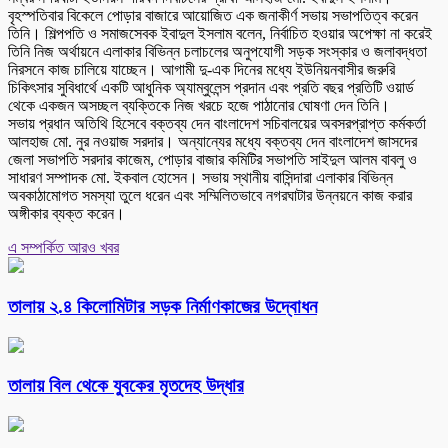
বৃহস্পতিবার বিকেলে পোড়ার বাজারে আয়োজিত এক জনাকীর্ণ সভায় সভাপতিত্ব করেন
তিনি। শিল্পপতি ও সমাজসেবক ইবাদুল ইসলাম বলেন, নির্বাচিত হওয়ার অপেক্ষা না করেই
তিনি নিজ অর্থায়নে এলাকার বিভিন্ন চলাচলের অনুপযোগী সড়ক সংস্কার ও জলাবদ্ধতা
নিরসনে কাজ চালিয়ে যাচ্ছেন। আগামী দু-এক দিনের মধ্যে ইউনিয়নবাসীর জরুরি
চিকিৎসার সুবিধার্থে একটি আধুনিক অ্যাম্বুলেন্স প্রদান এবং প্রতি বছর প্রতিটি ওয়ার্ড
থেকে একজন অসচ্ছল ব্যক্তিকে নিজ খরচে হজে পাঠানোর ঘোষণা দেন তিনি।
সভায় প্রধান অতিথি হিসেবে বক্তব্য দেন বাংলাদেশ সচিবালয়ের অবসরপ্রাপ্ত কর্মকর্তা
আলহাজ মো. নুর নওয়াজ সরদার। অন্যান্যের মধ্যে বক্তব্য দেন বাংলাদেশ জাসদের
জেলা সভাপতি সরদার কাজেম, পোড়ার বাজার কমিটির সভাপতি সাইদুল আলম বাবলু ও
সাধারণ সম্পাদক মো. ইকবাল হোসেন। সভায় স্থানীয় বাসিন্দারা এলাকার বিভিন্ন
অবকাঠামোগত সমস্যা তুলে ধরেন এবং সম্মিলিতভাবে নগরঘাটার উন্নয়নে কাজ করার
অঙ্গীকার ব্যক্ত করেন।
এ সম্পর্কিত আরও খবর
তালায় ২.৪ কিলোমিটার সড়ক নির্মাণকাজের উদ্বোধন
তালায় বিল থেকে যুবকের মৃতদেহ উদ্ধার