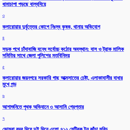
ধামাচাপা পড়ছে বাল্যবিয়ে
৩
কলারোয়ায় দুর্বৃত্তের কোপে নিঃস্ব কৃষক, থানায় অভিযোগ
৪
সড়ক পথে চাঁদাবাজি বন্ধে সর্বোচ্চ কঠোর অবস্থান: বাস ও ট্রাক মালিক
সমিতির সাথে জেলা পুলিশের মতবিনিময়
৫
কলারোয়ার জয়নগরে সরকারি গাছ আত্মসাতের চেষ্টা, এলাকাবাসীর বাধার
মুখে পন্ড
৬
আশাশুনিতে পৃথক অভিযানে ৩ আসামি গ্রেপ্তার
৭
ভোমরা বন্দর দিয়ে দুই দিনে এলো ৭১২ মেট্রিক টন কাঁচা মরিচ