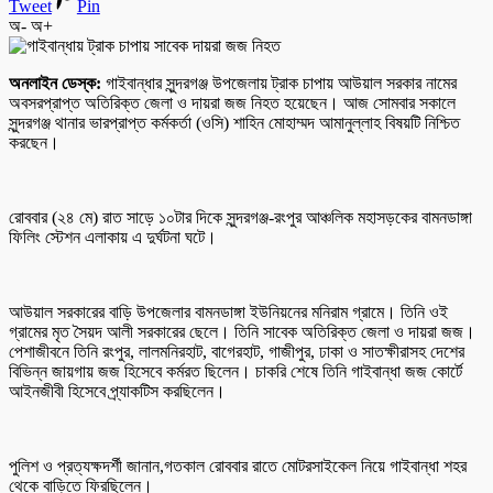
Tweet
Pin
অ-
অ+
অনলাইন ডেস্ক:
গাইবান্ধার সুন্দরগঞ্জ উপজেলায় ট্রাক চাপায় আউয়াল সরকার নামের
অবসরপ্রাপ্ত অতিরিক্ত জেলা ও দায়রা জজ নিহত হয়েছেন। আজ সোমবার সকালে
সুন্দরগঞ্জ থানার ভারপ্রাপ্ত কর্মকর্তা (ওসি) শাহিন মোহাম্মদ আমানুল্লাহ বিষয়টি নিশ্চিত
করছেন।
রোববার (২৪ মে) রাত সাড়ে ১০টার দিকে সুন্দরগঞ্জ-রংপুর আঞ্চলিক মহাসড়কের বামনডাঙ্গা
ফিলিং স্টেশন এলাকায় এ দুর্ঘটনা ঘটে।
আউয়াল সরকারের বাড়ি উপজেলার বামনডাঙ্গা ইউনিয়নের মনিরাম গ্রামে। তিনি ওই
গ্রামের মৃত সৈয়দ আলী সরকারের ছেলে। তিনি সাবেক অতিরিক্ত জেলা ও দায়রা জজ।
পেশাজীবনে তিনি রংপুর, লালমনিরহাট, বাগেরহাট, গাজীপুর, ঢাকা ও সাতক্ষীরাসহ দেশের
বিভিন্ন জায়গায় জজ হিসেবে কর্মরত ছিলেন। চাকরি শেষে তিনি গাইবান্ধা জজ কোর্টে
আইনজীবী হিসেবে প্র্যাকটিস করছিলেন।
পুলিশ ও প্রত্যক্ষদর্শী জানান,গতকাল রোববার রাতে মোটরসাইকেল নিয়ে গাইবান্ধা শহর
থেকে বাড়িতে ফিরছিলেন।