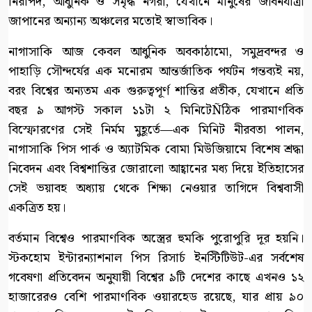
নিরাপদ, আধুনিক ও সমৃদ্ধ নগরী, যেখানে মানুষের জীবনযাত্রা
জাপানের অন্যান্য অঞ্চলের মতোই স্বাভাবিক।
নাগাসাকি আজ কেবল আধুনিক অবকাঠামো, সমুদ্রবন্দর ও
পাহাড়ি সৌন্দর্যের এক মনোরম আন্তর্জাতিক পর্যটন গন্তব্যই নয়,
বরং বিশ্বের অন্যতম এক গুরুত্বপূর্ণ শান্তির প্রতীক, যেখানে প্রতি
বছর ৯ আগস্ট সকাল ১১টা ২ মিনিটেÑঠিক পারমাণবিক
বিস্ফোরণের সেই নির্মম মুহূর্তে—এক মিনিট নীরবতা পালন,
নাগাসাকি পিস পার্ক ও অ্যাটমিক বোমা মিউজিয়ামে বিশেষ শ্রদ্ধা
নিবেদন এবং বিশ্বশান্তির জোরালো আহ্বানের মধ্য দিয়ে ইতিহাসের
সেই ভয়াবহ অধ্যায় থেকে শিক্ষা নেওয়ার তাগিদে বিশ্ববাসী
একত্রিত হয়।
বর্তমান বিশ্বেও পারমাণবিক অস্ত্রের হুমকি পুরোপুরি দূর হয়নি।
স্টকহোম ইন্টারন্যাশনাল পিস রিসার্চ ইনস্টিটিউট-এর সর্বশেষ
গবেষণা প্রতিবেদন অনুযায়ী বিশ্বের ৯টি দেশের কাছে এখনও ১২
হাজারেরও বেশি পারমাণবিক ওয়ারহেড রয়েছে, যার প্রায় ৯০