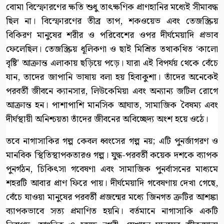
বোমা বিস্ফোরণের ক্ষতি শুধু তাৎক্ষণিক প্রাণহানির মধ্যেই সীমাবদ্ধ
ছিল না। বিস্ফোরণের তীব্র তাপ, শকওয়েভ এবং তেজস্ক্রিয়
বিকিরণ মানুষের শরীর ও পরিবেশের ওপর দীর্ঘমেয়াদি প্রভাব
ফেলেছিল। তেজস্ক্রিয় ধূলিকণা ও ছাই মিশ্রিত তথাকথিত ‘কালো
বৃষ্টি’ আক্রান্ত এলাকায় ছড়িয়ে পড়ে। যারা এই বিপর্যয় থেকে বেঁচে
যান, তাদের জাপানি ভাষায় বলা হয় হিবাকুশা। তাঁদের অনেকেই
পরবর্তী জীবনে ক্যানসার, লিউকেমিয়া এবং অন্যান্য জটিল রোগে
আক্রান্ত হন। পাশাপাশি মানসিক আঘাত, সামাজিক বৈষম্য এবং
দীর্ঘস্থায়ী অনিশ্চয়তা তাঁদের জীবনের অবিচ্ছেদ্য অংশ হয়ে ওঠে।
তবে নাগাসাকির গল্প কেবল ধ্বংসের গল্প নয়; এটি পুনর্জাগরণ ও
মানবিক স্থিতিস্থাপকতারও গল্প। যুদ্ধ-পরবর্তী কয়েক দশকে ব্যাপক
পুনর্গঠন, চিকিৎসা গবেষণা এবং সামাজিক পুনর্বাসনের মাধ্যমে
শহরটি আবার প্রাণ ফিরে পায়। দীর্ঘমেয়াদি গবেষণায় দেখা গেছে,
বেঁচে যাওয়া মানুষের পরবর্তী প্রজন্মের মধ্যে জিনগত ত্রুটির আশঙ্কা
ব্যাপকভাবে সত্য প্রমাণিত হয়নি। বর্তমানে নাগাসাকি একটি