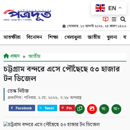
EN
সোমবার, ১০ আগস্ট ২০২৬, ২৫ শ্রাবণ ১৪৩৩
সাতক্ষীরা
বিনোদন
শিক্ষা
খেলাধুলা
জাতীয়
খুলনা
যশ
প্রচ্ছদ
জাতীয়
চট্টগ্রাম বন্দরে এসে পৌঁছেছে ৫৩ হাজার
টন ডিজেল
ডেস্ক নিউজ
প্রকাশিত: শনিবার, ২ মে, ২০২৬, ৭:২৮ অপরাহ্ণ
অ-
অ+
Facebook
Tweet
Pin