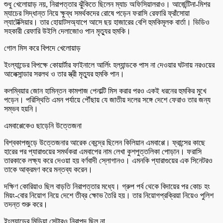
শুধু খেলোয়াড় নয়, নিরাপত্তার ঝুঁকিতে ছিলেন ম্যাচ অফিসিয়ালরাও। আর্জেন্টিনা-মিশর
ম্যাচের সিদ্ধান্ত নিয়ে ক্ষুব্ধ সমর্থকদের রোষে পড়েন ফরাসি রেফারি ফ্রাঁসোয়া
ল্যাটেক্সিয়ার। তার হোয়াটসঅ্যাপে আসে ছয় হাজারের বেশি হুমকিমূলক বার্তা। ভিডিও
সহকারী রেফারি উইলি দেলাজোও পান মৃত্যুর হুমকি।
গোল মিস করে বিপদে খেলোয়াড়
ইংল্যান্ডের বিপক্ষে কোয়ার্টার ফাইনালে আর্লিং হল্যান্ডকে পাস না দেওয়ার ঘটনায় নরওয়ের
আলেক্সান্ডার সরলথ ও তার স্ত্রী মৃত্যুর হুমকি পান।
কলম্বিয়ার জোন হামিন্তন কামপাজ পেনাল্টি মিস করার পরও একই ধরনের হুমকির মুখে
পড়েন। পরিস্থিতি এমন পর্যায়ে পৌঁছায় যে জাতীয় দলের সঙ্গে দেশে ফেরাও তার জন্য
সম্ভব হয়নি।
এমবাপ্পেকেও ছাড়েনি উত্তেজনা
বিশ্বকাপজুড়ে উত্তেজনার আরেক কেন্দ্রে ছিলেন কিলিয়ান এমবাপ্পে। ফ্রান্সের কাছে
হারের পর প্যারাগুয়ের সমর্থকরা এমবাপের নাম লেখা কুশপুত্তলিকা পোড়ান। ফরাসি
তারকাকে লক্ষ্য করে দেওয়া হয় বর্ণবাদী স্লোগানও। এমনকি প্যারাগুয়ের এক সিনেটরও
তাকে আক্রমণ করে মন্তব্য করেন।
দক্ষিণ কোরিয়াও ছিল বাড়তি নিরাপত্তার মধ্যে। গ্রুপ পর্ব থেকে বিদায়ের পর কোচ হং
মিয়ং-বোর নিয়োগ নিয়ে দেশে তীব্র ক্ষোভ তৈরি হয়। তার নিয়োগপ্রক্রিয়া নিয়েও পুলিশ
তদন্ত শুরু করে।
ইংল্যান্ডের মিডিয়া সেন্টারও নিরাপদ ছিল না