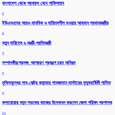
বাংলাদেশ থেকে আনারস নেবে পাকিস্তান
৫
ইউএনওদের আরও মানবিক ও দায়িত্বশীল হওয়ার আহ্বান প্রধানমন্ত্রীর
৬
নতুন দায়িত্বে ৬ মন্ত্রী-প্রতিমন্ত্রী
৭
সম্পাদকীয়/প্রসঙ্গ: আশ্রয়ণ প্রকল্পে চরম অনিয়ম
৮
মুক্তিযুদ্ধের সাব-সেক্টর কমান্ডার শাহজাহান মাস্টারের মৃত্যুবার্ষিকী পালিত
৯
কলারোয়ায় নতুন সড়কের কাজের উদ্বোধন করলেন জেলা পরিষদ প্রশাসক
১০