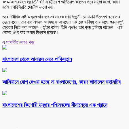
বলব- আমার মনে হয় তিনি যদি একটু বেশি অভিযোগ করতেন তবে ভালো হতো, কারণ
বর্তমান পরিস্থিতি মোটেও ভালো নয়।
তবে শারীরিক এই অসুস্থতার মধ্যেও সাবেক প্রেসিডেন্ট দমে যাননি উল্লেখ করে তার
ছেলে বলেন, তার বাবা এখনও জনসমক্ষে আসছেন এবং যেসব বিষয় তার কাছে গুরুত্বপূর্ণ,
সেগুলো নিয়ে কথা বলছেন। হান্টার বলেন, তিনি এখনও তার কাজ চালিয়ে যাচ্ছেন। এই
দেশের ওপর তার অগাধ বিশ্বাস রয়েছে।
এ সম্পর্কিত আরও খবর
বাংলাদেশ থেকে আনারস নেবে পাকিস্তান
আসিয়ানে যোগ দেওয়া হচ্ছে না বাংলাদেশের, কারণ জানালেন মহাসচিব
বাংলাদেশের কিশোরী উদ্ধার পশ্চিমবঙ্গের সীমান্তের এক গ্রামে