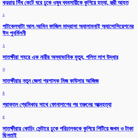
কয়রায় সিঁধ কেটে ঘরে ঢুকে ওষুধ ব্যবসায়ীকে কুপিয়ে হত্যা, স্ত্রী আহত
১
পাটকেলঘাটা আল-আমিন ফাজিল মাদ্রাসা অ্যালামনাই অ্যাসোসিয়েশনের
ঈদ পুনর্মিলনী
২
সাতক্ষীরা শহরে এক নারীর অস্বাভাবিক মৃত্যু, গলিত লাশ উদ্ধার
৩
সাতক্ষীরার নতুন জেলা প্রশাসক মিজ কাউসার আজিজ
৪
প্রাক্তন প্রেমিকার সাথে ফোনালাপের পর তরুনের আত্মহত্যা
৫
সাতক্ষীরায় কোচিং সেন্টারে ঢুকে পরিচালককে কুপিয়ে পিটিয়ে জখম ও টাকা
ছিনতাই