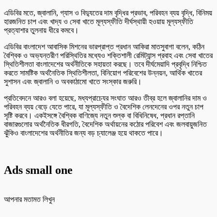
এডিবির মতে, জ্বালানি, গ্যাস ও বিদ্যুতের দাম বৃদ্ধির প্রভাব, পরিবহন ব্যয় বৃদ্ধি, বিনিময়
হারজনিত চাপ এবং খাদ্য ও সেবা খাতে মূল্যস্ফীতি দীর্ঘস্থায়ী হওয়ায় মূল্যস্ফীতি
প্রত্যাশার তুলনায় ধীরে কমবে।
এডিবির বাংলাদেশ আবাসিক মিশনের ভারপ্রাপ্ত প্রধান আকিরা মাতসুবাগা বলেন, কঠিন
বৈশ্বিক ও অভ্যন্তরীণ পরিস্থিতির মধ্যেও শক্তিশালী রেমিট্যান্স প্রবাহ এবং সেবা খাতের
স্থিতিশীলতা বাংলাদেশের অর্থনীতিকে সহায়তা করছে। তবে দীর্ঘমেয়াদি প্রবৃদ্ধি নিশ্চিত
করতে সামষ্টিক অর্থনৈতিক স্থিতিশীলতা, বিনিয়োগ পরিবেশের উন্নয়ন, আর্থিক খাতের
সুশাসন এবং জ্বালানি ও অবকাঠামো খাতে সংস্কার জরুরি।
প্রতিবেদনে আরও বলা হয়েছে, মধ্যপ্রাচ্যের সংঘাত আরও তীব্র হলে জ্বালানির দাম ও
পরিবহন ব্যয় বেড়ে যেতে পারে, যা মূল্যস্ফীতি ও বৈদেশিক লেনদেনের ওপর নতুন চাপ
সৃষ্টি করবে। একইসঙ্গে বৈশ্বিক বাণিজ্যে নতুন শুল্ক বা বিধিনিষেধ, প্রধান রপ্তানি
বাজারগুলোর অর্থনৈতিক ধীরগতি, বৈদেশিক অর্থায়নের কঠোর পরিবেশ এবং জলবায়ুজনিত
ঝুঁকিও বাংলাদেশের অর্থনীতির জন্য বড় চ্যালেঞ্জ হয়ে থাকতে পারে।
Ads small one
আপনার মতামত লিখুন