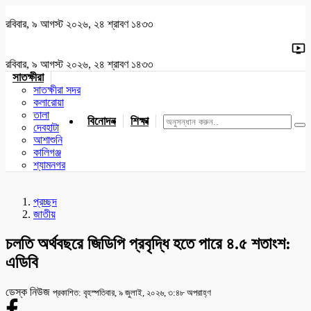
রবিবার, ৯ আগস্ট ২০২৬, ২৪ শ্রাবণ ১৪৩৩
রবিবার, ৯ আগস্ট ২০২৬, ২৪ শ্রাবণ ১৪৩৩
সাতক্ষীরা
সাতক্ষীরা সদর
কলারোয়া
তালা
বিনোদন
শিক্ষা
খেলাধুলা
জাতীয়
খুলনা
যশোর
দেবহাটা
আশাশুনি
কালিগঞ্জ
শ্যামনগর
প্রচ্ছদ
জাতীয়
চলতি অর্থবছরে জিডিপি প্রবৃদ্ধি হতে পারে ৪.৫ শতাংশ:
এডিবি
ডেস্ক নিউজ
প্রকাশিত: বৃহস্পতিবার, ৯ জুলাই, ২০২৬, ৩:৪৮ অপরাহ্ণ