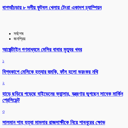
বাগআঁচড়ায় ৮ দলীয় ফুটবল খেলায় টেংরা একাদশ চ্যাম্পিয়ন
সর্বশেষ
জনপ্রিয়
আর্জেন্টাইন গণমাধ্যমে মেসির বাবার মৃত্যুর খবর
১
বিশ্বকাপে মেসিকে হত্যার হুমকি, ফাঁস হলো ভয়ংকর নথি
২
হাড়ে ছড়িয়ে পড়েছে বাইডেনের ক্যান্সার, যন্ত্রণায় ভুগছেন সাবেক মার্কিন
প্রেসিডেন্ট
৩
সালমান শাহ হত্যা মামলার রাজসাক্ষীকে নিয়ে শাবনূরের ক্ষোভ