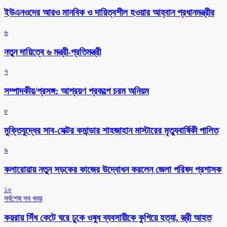
ইউএনওদের আরও মানবিক ও দায়িত্বশীল হওয়ার আহ্বান প্রধানমন্ত্রীর
৬
নতুন দায়িত্বে ৬ মন্ত্রী-প্রতিমন্ত্রী
৭
সম্পাদকীয়/প্রসঙ্গ: আশ্রয়ণ প্রকল্পে চরম অনিয়ম
৮
মুক্তিযুদ্ধের সাব-সেক্টর কমান্ডার শাহজাহান মাস্টারের মৃত্যুবার্ষিকী পালিত
৯
কলারোয়ায় নতুন সড়কের কাজের উদ্বোধন করলেন জেলা পরিষদ প্রশাসক
১০
সর্বশেষ সব খবর
কয়রায় সিঁধ কেটে ঘরে ঢুকে ওষুধ ব্যবসায়ীকে কুপিয়ে হত্যা, স্ত্রী আহত