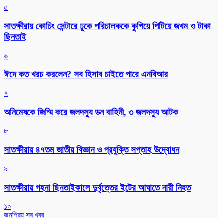
৫
সাতক্ষীরায় কোচিং সেন্টারে ঢুকে পরিচালককে কুপিয়ে পিটিয়ে জখম ও টাকা
ছিনতাই
৬
ঈদে কত খরচ করলেন? সব হিসাব চাইতে পারে এনবিআর
৭
অনিমেষকে জিম্মি করে জলদস্যু ডন বাহিনী, ৩ জলদস্যু আটক
৮
সাতক্ষীরায় ৪৭তম জাতীয় বিজ্ঞান ও প্রযুক্তি সপ্তাহ উদ্বোধন
৯
সাতক্ষীরায় গহনা ছিনতাইকালে দুর্বৃত্তের ইটের আঘাতে নারী নিহত
১০
জনপ্রিয় সব খবর