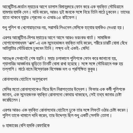
আর্জেন্টিনা-জর্ডান ম্যাচের আগে ডালাস বিমানবন্দরে ফোন করে এক ব্যক্তি স্টেডিয়ামে
হামলার হুমকি দেন। দাবি করেন, আরও দুই জনকে সঙ্গে নিয়ে তিনি মাঠে ঢুকবেন। তাদের
হাতে থাকবে হ্যান্ড গ্রেনেড ও এআর-১৫ রাইফেল।
শুধু পুলিশ বা খেলোয়াড়দের নয়, সরাসরি লিওনেল মেসিকে হত্যার হুমকিও দেওয়া হয়।
এরপর আর্জেন্টিনা-মিশর ম্যাচের আগে আসে আরও ভয়ংকর বার্তা। সামাজিক
যোগাযোগমাধ্যম ‘এক্স’-এ এক সন্দেহভাজন ব্যক্তি দাবি করেন, শরীরে চারটি বোমা বেঁধে
আটলান্টার স্টেডিয়ামে ঢুকবেন তিনি। লক্ষ্য ওই একই- মেসি!
আতঙ্ক সেখানেই শেষ হয়নি। ম্যাচ চলাকালে পুলিশকে ফোন করে জানানো হয়,
গ্যালারির আবর্জনার ঝুড়িতে তিনটি বোমা রাখা হয়েছে। সঙ্গে সঙ্গে স্টেডিয়ামে শুরু হয়
তল্লাশি। মাঠে নামে বিস্ফোরক বিশেষজ্ঞ দল ও প্রশিক্ষিত কুকুর।
রোনালদোর হোটেলে অনুপ্রবেশ
মেসির মতো রোনালদোকেও ঘিরে ছিল নিরাপত্তার উদ্বেগ। ফিফার এক কর্মী পুলিশকে
জানান, এক সন্দেহজনক ব্যক্তি রোনালদো কোথায় থাকছেন, সেই তথ্য জানার চেষ্টা
করেছিলেন।
এরপর আরও এক ব্যক্তি রোনালদোর হোটেলে ঢুকে তার সঙ্গে লিফটে ওঠার চেষ্টা করেন।
পুলিশ তাকে থামালে দাবি করেন, তার উদ্দেশ্য ছিল শুধু একটি সেলফি তোলা।
৬ হাজারের বেশি হুমকি রেফারিকে