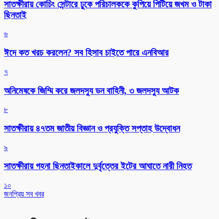
সাতক্ষীরায় কোচিং সেন্টারে ঢুকে পরিচালককে কুপিয়ে পিটিয়ে জখম ও টাকা
ছিনতাই
৬
ঈদে কত খরচ করলেন? সব হিসাব চাইতে পারে এনবিআর
৭
অনিমেষকে জিম্মি করে জলদস্যু ডন বাহিনী, ৩ জলদস্যু আটক
৮
সাতক্ষীরায় ৪৭তম জাতীয় বিজ্ঞান ও প্রযুক্তি সপ্তাহ উদ্বোধন
৯
সাতক্ষীরায় গহনা ছিনতাইকালে দুর্বৃত্তের ইটের আঘাতে নারী নিহত
১০
জনপ্রিয় সব খবর