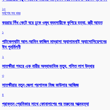
১০
সর্বশেষ সব খবর
কয়রায় সিঁধ কেটে ঘরে ঢুকে ওষুধ ব্যবসায়ীকে কুপিয়ে হত্যা, স্ত্রী আহত
১
পাটকেলঘাটা আল-আমিন ফাজিল মাদ্রাসা অ্যালামনাই অ্যাসোসিয়েশনের
ঈদ পুনর্মিলনী
২
সাতক্ষীরা শহরে এক নারীর অস্বাভাবিক মৃত্যু, গলিত লাশ উদ্ধার
৩
সাতক্ষীরার নতুন জেলা প্রশাসক মিজ কাউসার আজিজ
৪
প্রাক্তন প্রেমিকার সাথে ফোনালাপের পর তরুনের আত্মহত্যা