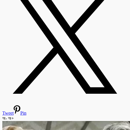
Tweet
Pin
অ-
অ+