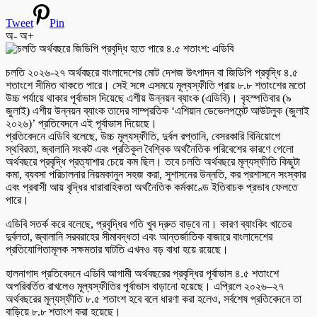
Tweet
Pin
অ-
অ+
চলতি ২০২৬-২৭ অর্থবছরে বাংলাদেশের মোট দেশজ উৎপাদন বা জিডিপি প্রবৃদ্ধি ৪.৫
শতাংশে সীমিত থাকতে পারে। সেই সঙ্গে এসময়ে মূল্যস্ফীতি প্রায় ৮.৮ শতাংশের মতো
উচ্চ পর্যায়ে থাকার পূর্বাভাস দিয়েছে এশীয় উন্নয়ন ব্যাংক (এডিবি)। বৃহস্পতিবার (৯
জুলাই) এশীয় উন্নয়ন ব্যাংক তাদের সাম্প্রতিক ‘এশিয়ান ডেভেলপমেন্ট আউটলুক (জুলাই
২০২৬)’ প্রতিবেদনে এই পূর্বাভাস দিয়েছে।
প্রতিবেদনে এডিবি বলেছে, উচ্চ মূল্যস্ফীতি, দুর্বল রপ্তানি, বেসরকারি বিনিয়োগে
স্থবিরতা, জ্বালানি সংকট এবং প্রতিকূল বৈশ্বিক অর্থনৈতিক পরিবেশের কারণে গেলো
অর্থবছরে প্রবৃদ্ধি প্রত্যাশার চেয়ে কম ছিল। তবে চলতি অর্থবছরে মূল্যস্ফীতি কিছুটা
কমা, ব্যবসা পরিচালনার নিয়মকানুন সহজ করা, সুশাসনের উন্নতি, কর প্রশাসনে সংস্কার
এবং প্রবাসী আয় বৃদ্ধির ধারাবাহিকতা অর্থনৈতিক কর্মকাণ্ডে ইতিবাচক প্রভাব ফেলতে
পারে।
এডিবি সতর্ক করে বলেছে, প্রবৃদ্ধির গতি খুব দ্রুত বাড়বে না। কারণ ব্যাংকিং খাতের
দুর্বলতা, জ্বালানি সরবরাহের সীমাবদ্ধতা এবং আন্তর্জাতিক বাজারে বাংলাদেশের
প্রতিযোগিতামূলক সক্ষমতার ঘাটতি এখনও বড় বাধা হয়ে রয়েছে।
হালনাগাদ প্রতিবেদনে এডিবি আগামী অর্থবছরের প্রবৃদ্ধির পূর্বাভাস ৪.৫ শতাংশে
অপরিবর্তিত রাখলেও মূল্যস্ফীতির পূর্বাভাস বাড়ানো হয়েছে। এপ্রিলে ২০২৬–২৭
অর্থবছরের মূল্যস্ফীতি ৮.৫ শতাংশ হবে বলে ধারণা করা হলেও, সর্বশেষ প্রতিবেদনে তা
বাড়িয়ে ৮.৮ শতাংশ করা হয়েছে।