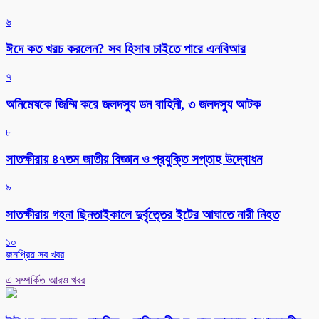
৬
ঈদে কত খরচ করলেন? সব হিসাব চাইতে পারে এনবিআর
৭
অনিমেষকে জিম্মি করে জলদস্যু ডন বাহিনী, ৩ জলদস্যু আটক
৮
সাতক্ষীরায় ৪৭তম জাতীয় বিজ্ঞান ও প্রযুক্তি সপ্তাহ উদ্বোধন
৯
সাতক্ষীরায় গহনা ছিনতাইকালে দুর্বৃত্তের ইটের আঘাতে নারী নিহত
১০
জনপ্রিয় সব খবর
এ সম্পর্কিত আরও খবর