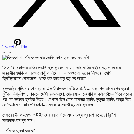
Tweet
Pin
অ-
অ+
ফিফা বিশ্বকাপের মাঠের লড়াই ছিল ফুটবল নিয়ে। আর মাঠের বাইরে লড়তে হয়েছে
সন্ত্রাসীর হুমকি ও নিরাপত্তাঝুঁকি নিয়ে। এর আওতায় ছিলেন লিওনেল মেসি,
ক্রিস্তিয়ানো রোনালদো থেকে শুরু করে বড় বড় সব তারকা।
যুক্তরাষ্ট্র পুলিশের ফাঁস হওয়া এক নিরাপত্তা নথিতে উঠে এসেছে, গত মাসে শেষ হওয়া
ফুটবল বিশ্বকাপ চলাকালে মেসি, রোনালদো, খেলোয়াড়, রেফারি ও কর্মকর্তাদের ঘিরে একের
পর এক ভয়াবহ হুমকির চিত্র। যেখানে ছিল বোমা হামলার হুমকি, মৃত্যুর হুমকি, অস্ত্র নিয়ে
স্টেডিয়ামে ঢোকার পরিকল্পনা- এমনকি আত্মঘাতী হামলার হুমকিও।
স্পেনের ইনফরমেশন ডট ইএসের বরাত দিয়ে এসব তথ্য প্রকাশ করেছে ব্রিটিশ
সংবাদমাধ্যম দ্য সান।
‘মেসিকে হত্যা করবো’