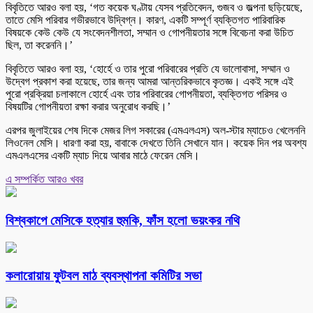
বিবৃতিতে আরও বলা হয়, ‘গত কয়েক ঘণ্টায় যেসব প্রতিবেদন, গুজব ও জল্পনা ছড়িয়েছে,
তাতে মেসি পরিবার গভীরভাবে উদ্বিগ্ন। কারণ, একটি সম্পূর্ণ ব্যক্তিগত পারিবারিক
বিষয়কে কেউ কেউ যে সংবেদনশীলতা, সম্মান ও গোপনীয়তার সঙ্গে বিবেচনা করা উচিত
ছিল, তা করেননি।’
বিবৃতিতে আরও বলা হয়, ‘হোর্হে ও তার পুরো পরিবারের প্রতি যে ভালোবাসা, সম্মান ও
উদ্বেগ প্রকাশ করা হয়েছে, তার জন্য আমরা আন্তরিকভাবে কৃতজ্ঞ। একই সঙ্গে এই
পুরো প্রক্রিয়া চলাকালে হোর্হে এবং তার পরিবারের গোপনীয়তা, ব্যক্তিগত পরিসর ও
বিষয়টির গোপনীয়তা রক্ষা করার অনুরোধ করছি।’
এরপর জুলাইয়ের শেষ দিকে মেজর লিগ সকারের (এমএলএস) অল-স্টার ম্যাচেও খেলেননি
লিওনেল মেসি। ধারণা করা হয়, বাবাকে দেখতে তিনি সেখানে যান। কয়েক দিন পর অবশ্য
এমএলএসের একটি ম্যাচ দিয়ে আবার মাঠে ফেরেন মেসি।
এ সম্পর্কিত আরও খবর
বিশ্বকাপে মেসিকে হত্যার হুমকি, ফাঁস হলো ভয়ংকর নথি
কলারোয়ায় ফুটবল মাঠ ব্যবস্থাপনা কমিটির সভা