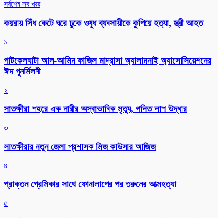
সর্বশেষ সব খবর
কয়রায় সিঁধ কেটে ঘরে ঢুকে ওষুধ ব্যবসায়ীকে কুপিয়ে হত্যা, স্ত্রী আহত
১
পাটকেলঘাটা আল-আমিন ফাজিল মাদ্রাসা অ্যালামনাই অ্যাসোসিয়েশনের
ঈদ পুনর্মিলনী
২
সাতক্ষীরা শহরে এক নারীর অস্বাভাবিক মৃত্যু, গলিত লাশ উদ্ধার
৩
সাতক্ষীরার নতুন জেলা প্রশাসক মিজ কাউসার আজিজ
৪
প্রাক্তন প্রেমিকার সাথে ফোনালাপের পর তরুনের আত্মহত্যা
৫