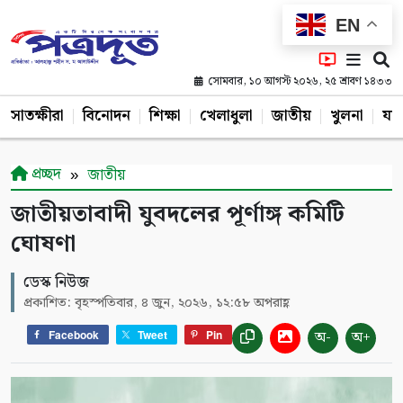
EN
সোমবার, ১০ আগস্ট ২০২৬, ২৫ শ্রাবণ ১৪৩৩
সাতক্ষীরা
বিনোদন
শিক্ষা
খেলাধুলা
জাতীয়
খুলনা
যশ
প্রচ্ছদ
জাতীয়
জাতীয়তাবাদী যুবদলের পূর্ণাঙ্গ কমিটি
ঘোষণা
ডেস্ক নিউজ
প্রকাশিত: বৃহস্পতিবার, ৪ জুন, ২০২৬, ১২:৫৮ অপরাহ্ণ
অ-
অ+
Facebook
Tweet
Pin